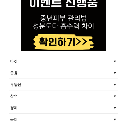
마켓
금융
부동산
산업
경제
국제