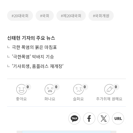
#20대국회
#국회
#제20대국회
#국회개원
신태현 기자의 주요 뉴스
극한 폭염의 붉은 마침표
'극한폭염' 막바지 기승
'기사회생, 홈플러스 재개장'
0
0
0
0
좋아요
화나요
슬퍼요
추가취재 원해요