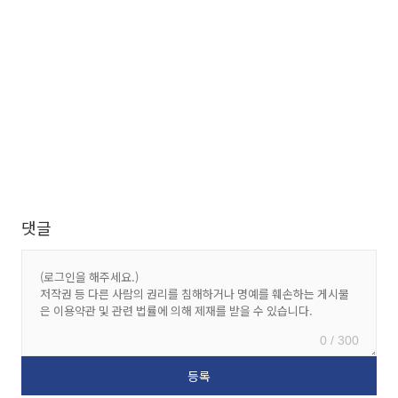
댓글
0 / 300