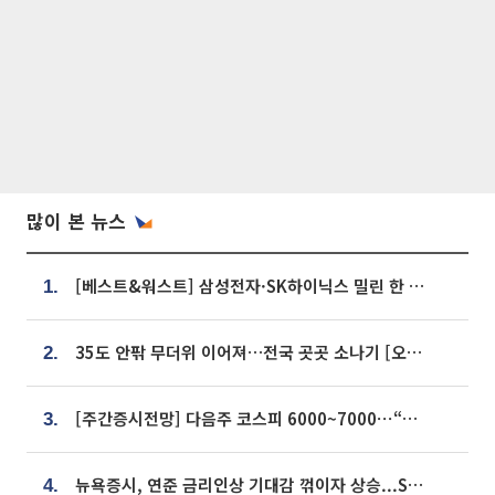
많이 본 뉴스
[베스트&워스트] 삼성전자·SK하이닉스 밀린 한 주…상상인증권은 85% 급등
1.
35도 안팎 무더위 이어져…전국 곳곳 소나기 [오늘 날씨]
2.
[주간증시전망] 다음주 코스피 6000~7000⋯“外人 수급은 정책이 변수”
3.
뉴욕증시, 연준 금리인상 기대감 꺾이자 상승...S&P500 사상 최고치 [종합]
4.