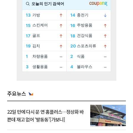
주요뉴스
22일 만에 다시 문 연 홈플러스…정상화 바
쁜데 재고 없어 ‘발동동’[가보니]