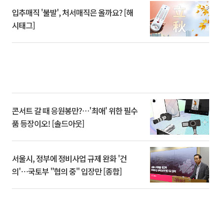
입추매직 '불발', 처서매직은 올까요? [해
시태그]
콘서트 갈 때 응원봉만?⋯'최애' 위한 필수
품 등장이오! [솔드아웃]
서울시, 정부에 정비사업 규제 완화 '건
의'⋯국토부 "협의 중" 입장만 [종합]