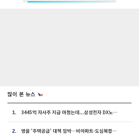
많이 본 뉴스
3445억 자사주 지급 마쳤는데...삼성전자 DX노조, 뒤늦은 '떼쓰기 집회'
1.
영끌 '주택공급' 대책 임박⋯비아파트·도심복합까지 총동원
2.