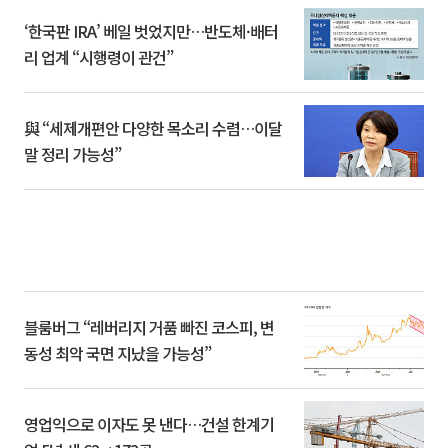
‘한국판 IRA’ 베일 벗었지만…반도체·배터
리 업계 “시행령이 관건”
與 “세제개편안 다양한 목소리 수렴…이달
말 정리 가능성”
블룸버그 “레버리지 거품 빠진 코스피, 변
동성 최악 국면 지났을 가능성”
영업익으로 이자도 못 낸다…건설 한계기