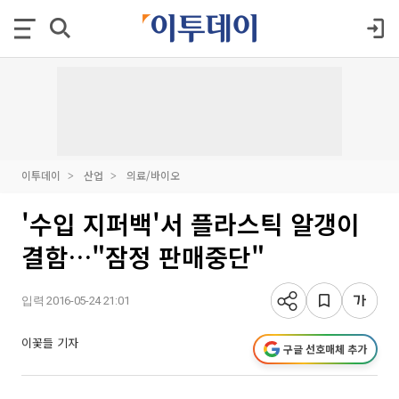
이투데이
산업
의료/바이오
'수입 지퍼백'서 플라스틱 알갱이
결함…"잠정 판매중단"
입력 2016-05-24 21:01
이꽃들 기자
구글 선호매체 추가