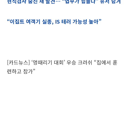
현직검사 숨진 채 발견… “업무가 힘들다” 유서 남겨
“이집트 여객기 실종, IS 테러 가능성 높아”
[카드뉴스] ‘멍때리기 대회’ 우승 크러쉬 “집에서 훈
련하고 참가”