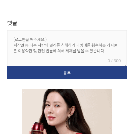
댓글
0 / 300