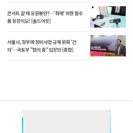
콘서트 갈 때 응원봉만?⋯'최애' 위한 필수
품 등장이오! [솔드아웃]
서울시, 정부에 정비사업 규제 완화 '건
의'⋯국토부 "협의 중" 입장만 [종합]