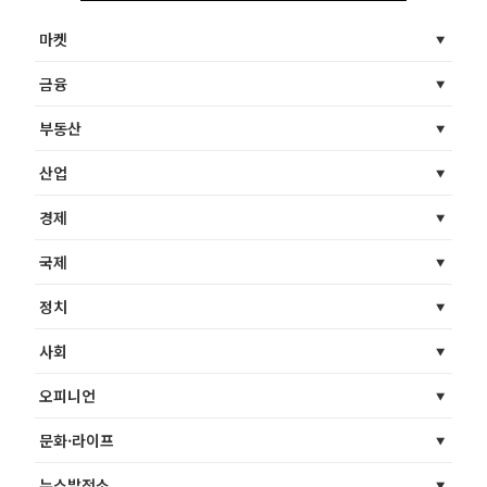
마켓
금융
부동산
산업
경제
국제
정치
사회
오피니언
문화·라이프
뉴스발전소