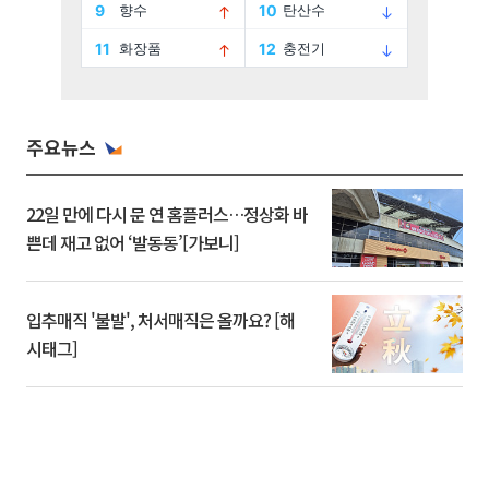
주요뉴스
22일 만에 다시 문 연 홈플러스…정상화 바
쁜데 재고 없어 ‘발동동’[가보니]
입추매직 '불발', 처서매직은 올까요? [해
시태그]