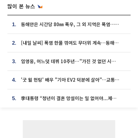
많이 본 뉴스
동해안은 시간당 80㎜ 폭우, 그 외 지역은 폭염…‘극과 극 날씨’
1.
[내일 날씨] 폭염 한풀 꺾여도 무더위 계속⋯동해안 이틀 연속 비
2.
임영웅, 어느덧 데뷔 10주년⋯"가진 것 없던 시절, 내 앞엔 20명의 팬뿐"
3.
'굿 윌 헌팅' 배우 "기아 EV2 덕분에 살아"…교통사고 후 안전성 극찬
4.
李대통령 “청년이 결혼 망설이는 일 없어야...제도상 불이익 조사”
5.