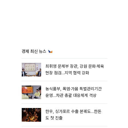
경제 최신 뉴스
최휘영 문체부 장관, 강원 문화·체육
현장 점검…지역 협력 강화
농식품부, 폭염·가뭄 특별관리기간
운영…차관 총괄 대응체계 격상
한우, 싱가포르 수출 본궤도…한돈
도 첫 진출