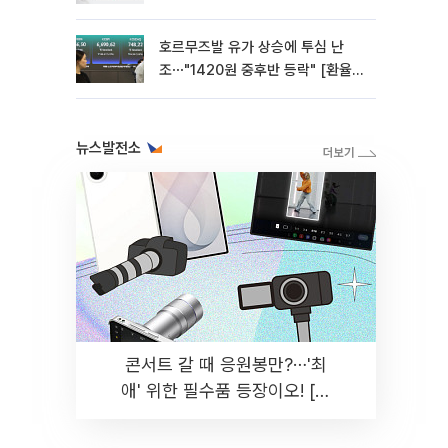
호르무즈발 유가 상승에 투심 난
조⋯"1420원 중후반 등락" [환율전
망]
뉴스발전소
콘서트 갈 때 응원봉만?⋯'최
애' 위한 필수품 등장이오! [솔
드아웃]