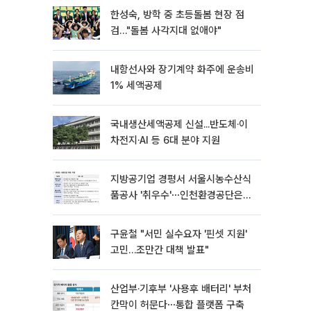
한성숙, 방학 중 초등돌봄 현장 점
검…"돌봄 사각지대 없애야"
내항선사와 장기계약 화주에 운송비
1% 세액공제
국내생산세액공제 신설...반도체·이
차전지·AI 등 6대 분야 지원
지방공기업 경평서 서울시농수산식
품공사 '취우수'⋯인천환경공단은
'낙제점'
구윤철 "서민 실수요자 '핀셋 지원'
고민…조만간 대책 발표"
산업부·기후부 '사용후 배터리' 부처
칸막이 허문다⋯통합 플랫폼 구축