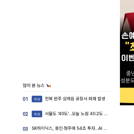
많이 본 뉴스
전북 완주 삼례읍 공장서 화재 발생
01
속보
서울도 '40도'…오늘 노원 40.2도 기록
02
속보
SK하이닉스, 용인·청주에 54조 투자…AI 메모리 생산기지 키운다
03