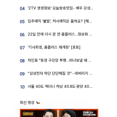
'2TV 생생정보' 오늘방송맛집- 배우 강성진 단골! 쌀국수ㆍ푸팟퐁 커리 맛집 '블○○○'
04
입추매직 '불발', 처서매직은 올까요? [해시태그]
05
22일 만에 다시 문 연 홈플러스…정상화 바쁜데 재고 없어 ‘발동동’[가보니]
06
'기사회생, 홈플러스 재개장' [포토]
07
차인표 "동생 구강암 투병…떠나보낼 때 가장 힘들었다”
08
“삼성전자 하단 단단해질 것”⋯레버리지 규제에 쏠림 완화 [찐코노미]
09
서울 40도 찍더니 하남 40.8도·광양 40.2도…전국 '펄펄'
10
최신 영상