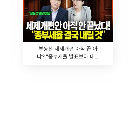
부동산 세제개편 아직 끝 아
냐? "종부세율 발표보다 내릴
것" 장기거주·양도세 전망 I 집
땅지성 I 김인만, 진미윤