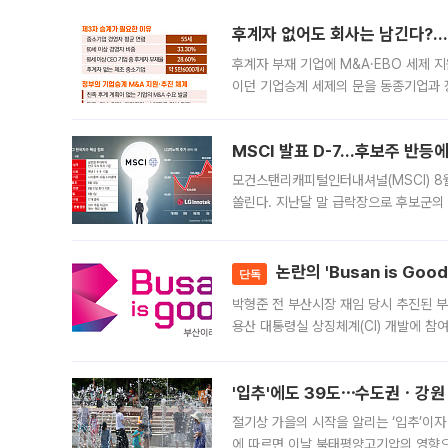
후계자 없어도 회사는 남긴다?…‘
후계자 부재 기업에 M&A·EBO 세제 
이던 기업승계 세제의 문을 동종기업과 
대신 M&A나 임직원 인수(EBO)를 통
늘
MSCI 발표 D-7…후보주 반등
모건스탠리캐피털인터내셔널(MSCI) 8
쏠린다. 지난달 말 급락장으로 후보군의
가능성과 지수 추종 자금 유입 기대가 
논란의 'Busan is Go
단독
박형준 전 부산시장 재임 당시 추진된 부산
용산 대통령실 상징체계(CI) 개발에 참
도시브랜드 사업이 공개 이후 시민 공감
'입추'에도 39도⋯수도권ㆍ강원
절기상 가을의 시작을 알리는 ‘입추’이자
에 따르면 이날 북태평양고기압의 영향으