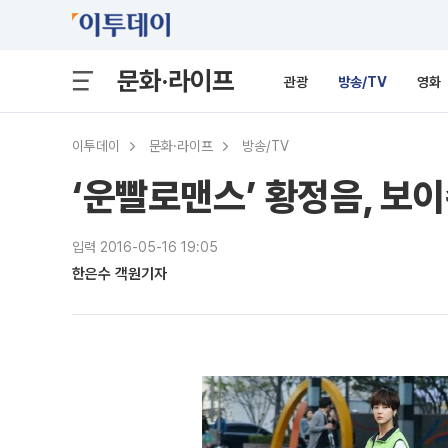
문화·라이프
관광
방송/TV
영화
이투데이
문화·라이프
방송/TV
‘운빨로맨스’ 황정음, 보
입력 2016-05-16 19:05
한은수 객원기자