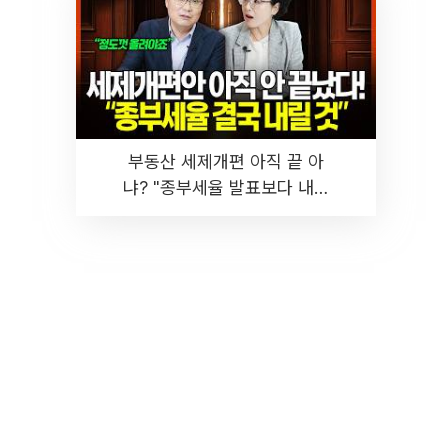
부동산 세제개편 아직 끝 아
냐? "종부세율 발표보다 내릴
것" 장기거주·양도세 전망 I 집
땅지성 I 김인만, 진미윤