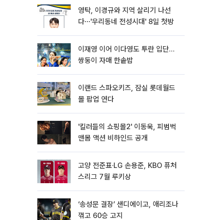
영탁, 이경규와 지역 살리기 나선
다⋯'우리동네 전성시대' 8일 첫방
이재영 이어 이다영도 투란 입단…
쌍둥이 자매 한솥밥
이랜드 스파오키즈, 잠실 롯데월드
몰 팝업 연다
'킬러들의 쇼핑몰2' 이동욱, 피범벅
맨몸 액션 비하인드 공개
고양 전준표·LG 손용준, KBO 퓨처
스리그 7월 루키상
‘송성문 결장’ 샌디에이고, 애리조나
꺾고 60승 고지