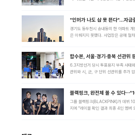
도, 낮 최고기온은 31~39도로, 전국
"인허가 나도 삽 못 뜬다"…자금
경기도 동두천시 송내동의 한 아파트 개
은 이뤄지지 못했다. 사업장은 공매 절차
3차 공매까지 진행됐으나 모두 유찰됐다.
후
합수본, 서울·경기·충북 선관위 등
6.3지방선거 당시 투표용지 부족 사태
관위와 시, 군, 구 단위 선관위를 추가
부(김태훈 서울중앙지검 3차장검사)는 
블랙핑크, 완전체 볼 수 있다⋯"
그룹 블랙핑크(BLACKPINK)가 데뷔
지에 "레이블 확인 결과 최종 4인 멤버
10주년을 이틀 앞둔 6일 10주년 기념행
확한