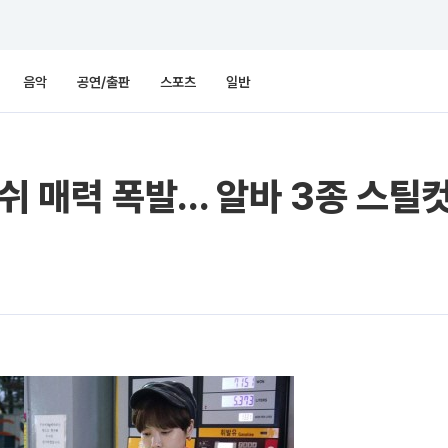
음악
공연/출판
스포츠
일반
이쉬 매력 폭발… 알바 3종 스틸