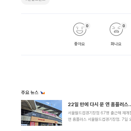
0
0
좋아요
화나요
주요 뉴스
22일 만에 다시 문 연 홈플러스
서울월드컵경기장점 67명 출근해 재개점 
연 홈플러스 서울월드컵경기장점. 7일 
우유, 과일 같은 신선식품이 차근차근 자