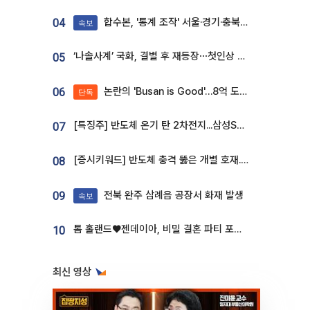
합수본, '통계 조작' 서울·경기·충북 선관위 등 추가 압수수색
04
속보
‘나솔사계’ 국화, 결별 후 재등장⋯첫인상 투표 휩쓸고 ‘인기녀’ 등극
05
논란의 'Busan is Good'…8억 도시브랜드, 용산 대통령실 CI 업체가 수행
06
단독
[특징주] 반도체 온기 탄 2차전지...삼성SDI, 장 초반 7% 넘게 껑충
07
[증시키워드] 반도체 충격 뚫은 개별 호재...포스코퓨처엠·에코프로·한화솔루션 '눈길'
08
전북 완주 삼례읍 공장서 화재 발생
09
속보
톰 홀랜드♥젠데이아, 비밀 결혼 파티 포착⋯호텔 대관비만 9억
10
최신 영상