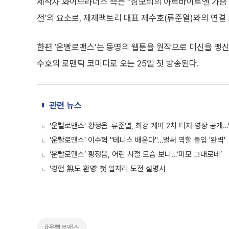
제작사 화이브라더스 측은 “심보늬의 아르바이트엔 가슴 아
전’의 요소로, 제제팩토리 대표 제수호(류준열)와의 연결
한편 ‘운빨로맨스’는 동명의 웹툰을 원작으로 미신을 맹신
수호의 로맨틱 코미디로 오는 25일 첫 방송된다.
관련 뉴스
'운빨로맨스' 황정음-류준열, 최강 케미 2차 티저 영상 공개…
'운빨로맨스' 이수혁 "테니스 배운다"…벌써 역할 몰입 '완벽'
‘운빨로맨스’ 황정음, 어린 시절 모습 보니…‘미모 그대로네’
‘경험 無도 환영’ 첫 일자리 도전 설명서
#운빨로맨스