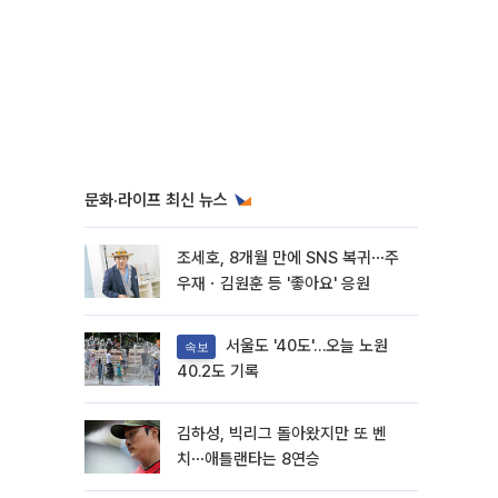
문화·라이프 최신 뉴스
조세호, 8개월 만에 SNS 복귀⋯주
우재ㆍ김원훈 등 '좋아요' 응원
서울도 '40도'…오늘 노원
속보
40.2도 기록
김하성, 빅리그 돌아왔지만 또 벤
치⋯애틀랜타는 8연승