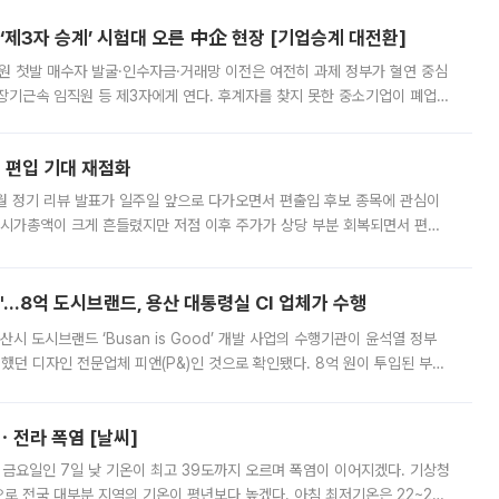
제3자 승계’ 시험대 오른 中企 현장 [기업승계 대전환]
지원 첫발 매수자 발굴·인수자금·거래망 이전은 여전히 과제 정부가 혈연 중심
장기근속 임직원 등 제3자에게 연다. 후계자를 찾지 못한 중소기업이 폐업
해 기술과 일자리를 남기도록 하겠다는 취지다. 다만 세금 감면만으로 거래를
에 편입 기대 재점화
월 정기 리뷰 발표가 일주일 앞으로 다가오면서 편출입 후보 종목에 관심이
 시가총액이 크게 흔들렸지만 저점 이후 주가가 상당 부분 회복되면서 편입
다시 부각되고 있다. 7일 금융투자업계에 따르면 MSCI는 한국시간으로 오는
od'…8억 도시브랜드, 용산 대통령실 CI 업체가 수행
시 도시브랜드 ‘Busan is Good’ 개발 사업의 수행기관이 윤석열 정부
여했던 디자인 전문업체 피앤(P&)인 것으로 확인됐다. 8억 원이 투입된 부산
 부족과 디자인 정체성 논란에 휩싸였던 만큼, 사업 선정 과정과 결과물에
ㆍ전라 폭염 [날씨]
 금요일인 7일 낮 기온이 최고 39도까지 오르며 폭염이 이어지겠다. 기상청
로 전국 대부분 지역의 기온이 평년보다 높겠다. 아침 최저기온은 22~27