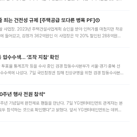
 대부분 지역에 폭염특보가 발효된 가운데 최고체감온도는 35도 안팎까지 올라
줄 죄는 건전성 규제 [주택공급 또다른 병목 PF]①
발 사업장. 2023년 주택건설사업계획 승인을 받아 인허가를 마쳤지만 착공
에 들어갔고, 감정가 362억원인 이 사업장은 약 20% 할인된 288억원에
 현재는 4차 공매를 위한 조건 협의가 진행 중이다. 수도권의 주요 주거 배
 압수수색… ‘조작 지침’ 확인
와 투표율 통계조작 등을 수사 중인 검경 합동수사본부가 서울·경기·충북 선
 압수수색에 나섰다. 7일 국민참정권 침해 진상규명을 위한 검경 합동수사본
추가 증거 확보를 위해 중앙선관위, 서울시·경기도·충청북도 선관위, 김포시
10주년 행사 전원 참석"
 10주년 기념일에 완전체로 팬들을 만난다. 7일 YG엔터테인먼트 관계자는 본
 모두 참석하는 것으로 확인했다"고 밝혔다. 앞서 YG엔터테인먼트는 데뷔
사 개최를 공지한 바 있다. 다만 장소를 '8일 오후 서울 모처'로 안내하며 정