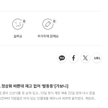
0
0
슬퍼요
추가취재 원해요
…정상화 바쁜데 재고 없어 ‘발동동’[가보니]
준비 신선식품 등 순차 입고…13일 정식 개장 목표 22일 만에 다시 문을
오전부터 직원들은 비어 있는 진열대를 채우느라 바쁘게 움직였다. 계란과
리를 잡기 시작했지만, 매장 곳곳엔 여전히 텅 빈 매대가 먼저 눈에 들어왔