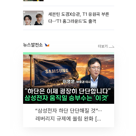
세븐틴 도겸X승관, T1 응원곡 부른
다⋯‘T1 홈그라운드’도 출격
뉴스발전소
“삼성전자 하단 단단해질 것”⋯
레버리지 규제에 쏠림 완화 [찐
코노미]