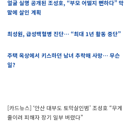
얼굴 실명 공개된 조성호, “부모 어떨지 뻔하다” 막
말에 살인 계획
최성원, 급성백혈병 진단… “최대 1년 활동 중단”
주택 옥상에서 키스하던 남녀 추락해 사망… 무슨
일?
[카드뉴스] ‘안산 대부도 토막살인범’ 조성호 “무게
줄이려 피해자 장기 일부 버렸다”