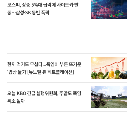
코스피, 장중 5%대 급락에 사이드카 발
동…삼성·SK 동반 폭락
한끼 먹기도 무섭다...폭염이 부른 뜨거운
‘밥상 물가’[뉴노멀 된 히트플레이션]
오늘 KBO 긴급 실행위원회, 주말도 폭염
취소 될까