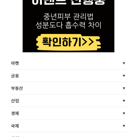
마켓
금융
부동산
산업
경제
국제