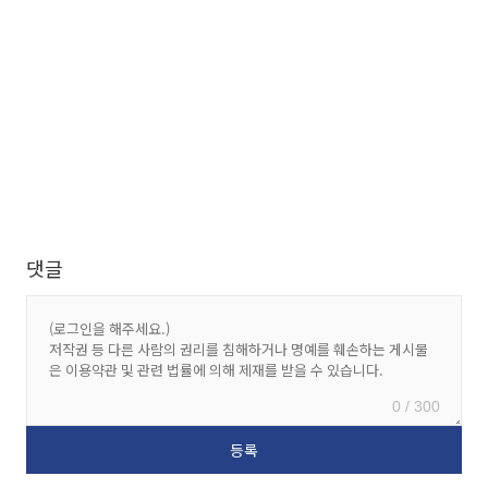
댓글
0 / 300