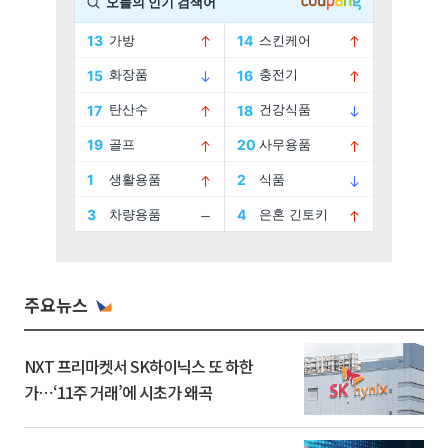
주요뉴스
NXT 프리마켓서 SK하이닉스 또 하한
가⋯‘11주 거래’에 시초가 왜곡