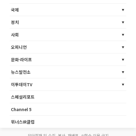
국제
정치
사회
오피니언
문화·라이프
뉴스발전소
이투데이TV
스페셜리포트
Channel 5
위너스IR클럽
무단전재 및 수집, 복사, 재배포, AI학습 이용 금지