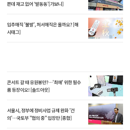
쁜데 재고 없어 ‘발동동’[가보니]
입추매직 '불발', 처서매직은 올까요? [해
시태그]
콘서트 갈 때 응원봉만?⋯'최애' 위한 필수
품 등장이오! [솔드아웃]
서울시, 정부에 정비사업 규제 완화 '건
의'⋯국토부 "협의 중" 입장만 [종합]