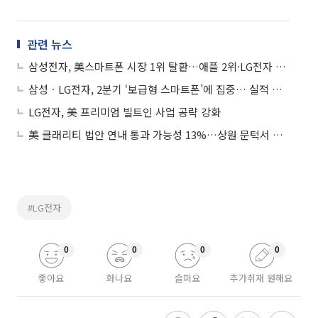
관련 뉴스
삼성전자, 美스마트폰 시장 1위 탈환…애플 2위·LG전자 3위 올라
삼성ㆍLG전자, 2분기 ‘보급형 스마트폰’에 집중… 실적 개선 기대
LG전자, 美 프리미엄 빌트인 사업 공략 강화
美 클래리티 법안 연내 통과 가능성 13%…상원 문턱서 제동
#LG전자
0
0
0
0
좋아요
화나요
슬퍼요
추가취재 원해요