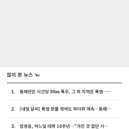
많이 본 뉴스
동해안은 시간당 80㎜ 폭우, 그 외 지역은 폭염…‘극과 극 날씨’
1.
[내일 날씨] 폭염 한풀 꺾여도 무더위 계속⋯동해안 이틀 연속 비
2.
임영웅, 어느덧 데뷔 10주년⋯"가진 것 없던 시절, 내 앞엔 20명의 팬뿐"
3.