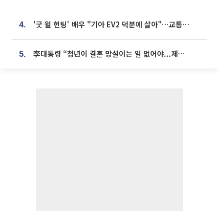
'굿 윌 헌팅' 배우 "기아 EV2 덕분에 살아"…교통사고 후 안전성 극찬
4.
李대통령 “청년이 결혼 망설이는 일 없어야...제도상 불이익 조사”
5.