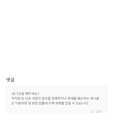
댓글
0 / 300