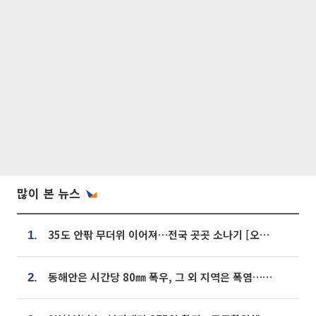
많이 본 뉴스
35도 안팎 무더위 이어져…전국 곳곳 소나기 [오늘 날씨]
1.
동해안은 시간당 80㎜ 폭우, 그 외 지역은 폭염…‘극과 극 날씨’
2.