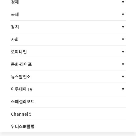
경제
국제
정치
사회
오피니언
문화·라이프
뉴스발전소
이투데이TV
스페셜리포트
Channel 5
위너스IR클럽