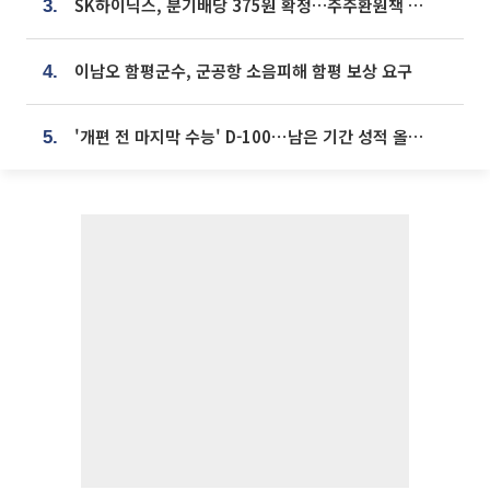
SK하이닉스, 분기배당 375원 확정…주주환원책 9월로 앞당겨 발표
3.
이남오 함평군수, 군공항 소음피해 함평 보상 요구
4.
'개편 전 마지막 수능' D-100⋯남은 기간 성적 올릴 전략은
5.