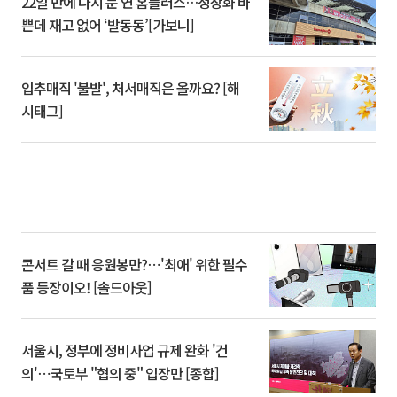
22일 만에 다시 문 연 홈플러스…정상화 바
쁜데 재고 없어 ‘발동동’[가보니]
입추매직 '불발', 처서매직은 올까요? [해
시태그]
콘서트 갈 때 응원봉만?⋯'최애' 위한 필수
품 등장이오! [솔드아웃]
서울시, 정부에 정비사업 규제 완화 '건
의'⋯국토부 "협의 중" 입장만 [종합]