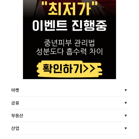
마켓
금융
부동산
산업