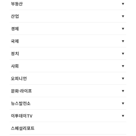
부동산
산업
경제
국제
정치
사회
오피니언
문화·라이프
뉴스발전소
이투데이TV
스페셜리포트