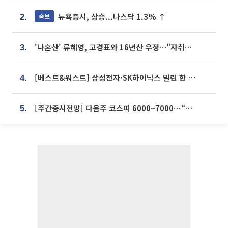
뉴욕증시, 상승...나스닥 1.3% ↑
속보
2.
'나혼산' 류혜영, 고경표와 16년산 우정…"자취방서 부모님과 마주쳐"
3.
[베스트&워스트] 삼성전자·SK하이닉스 밀린 한 주…상상인증권은 85% 급등
4.
[주간증시전망] 다음주 코스피 6000~7000⋯“外人 수급은 정책이 변수”
5.