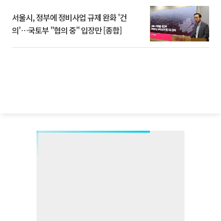
서울시, 정부에 정비사업 규제 완화 '건
의'⋯국토부 "협의 중" 입장만 [종합]