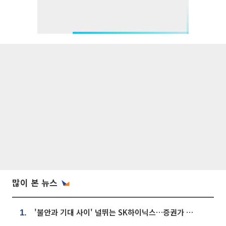
많이 본 뉴스
'불안과 기대 사이' 널뛰는 SK하이닉스…증권가 "HBM4·LTA 기반 펀터멘털 견고"
1.