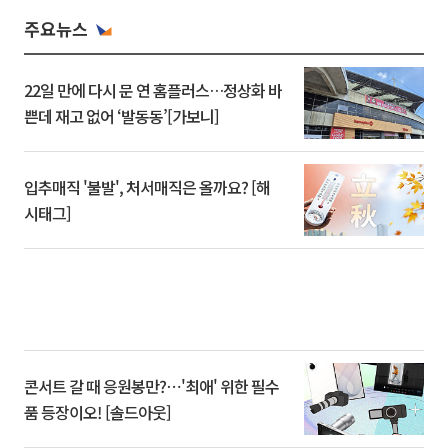
주요뉴스
22일 만에 다시 문 연 홈플러스…정상화 바
쁜데 재고 없어 ‘발동동’[가보니]
입추매직 '불발', 처서매직은 올까요? [해
시태그]
콘서트 갈 때 응원봉만?⋯'최애' 위한 필수
품 등장이오! [솔드아웃]