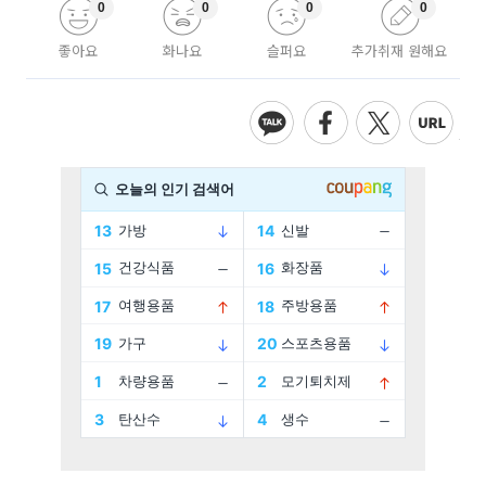
0
0
0
0
좋아요
화나요
슬퍼요
추가취재 원해요