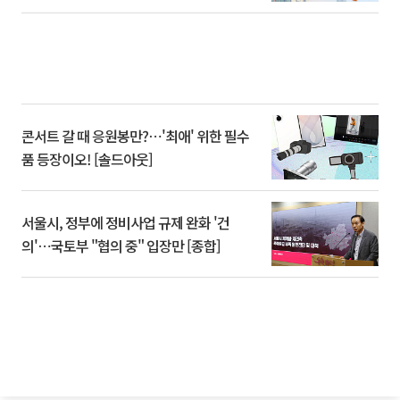
콘서트 갈 때 응원봉만?⋯'최애' 위한 필수
품 등장이오! [솔드아웃]
서울시, 정부에 정비사업 규제 완화 '건
의'⋯국토부 "협의 중" 입장만 [종합]