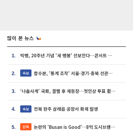
많이 본 뉴스
빅뱅, 20주년 기념 '새 뱅봉' 선보인다⋯콘서트 앞두고 팝업 개최
1.
합수본, '통계 조작' 서울·경기·충북 선관위 등 추가 압수수색
속보
2.
‘나솔사계’ 국화, 결별 후 재등장⋯첫인상 투표 휩쓸고 ‘인기녀’ 등극
3.
전북 완주 삼례읍 공장서 화재 발생
속보
4.
논란의 'Busan is Good'…8억 도시브랜드, 용산 대통령실 CI 업체가 수행
단독
5.