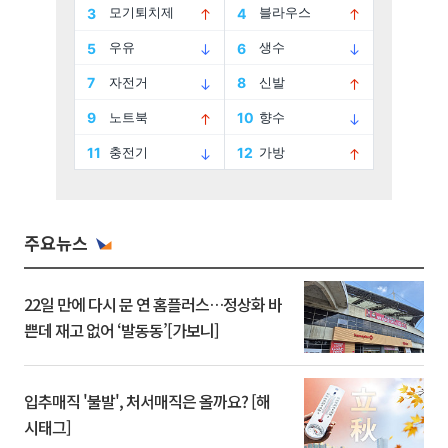
주요뉴스
22일 만에 다시 문 연 홈플러스…정상화 바
쁜데 재고 없어 ‘발동동’[가보니]
입추매직 '불발', 처서매직은 올까요? [해
시태그]