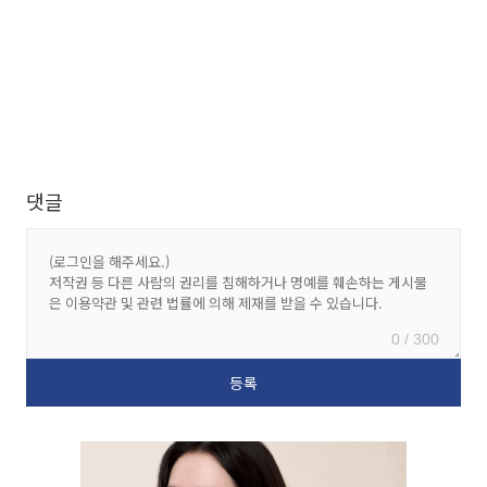
댓글
0 / 300