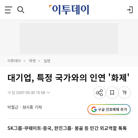
이투데이
마켓
일반
대기업, 특정 국가와의 인연 '화제'
수정 2007-05-30 15:58
박철근ㆍ성시종 기자
구글 선호매체 추가
SK그룹-쿠웨이트·중국, 한진그룹- 몽골 등 민간 외교역할 톡톡