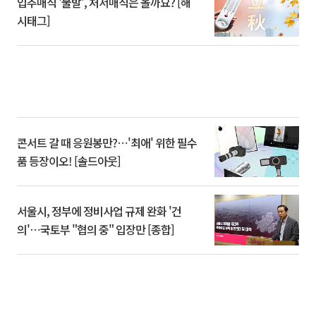
입추매직 '불발', 처서매직은 올까요? [해
시태그]
콘서트 갈 때 응원봉만?⋯'최애' 위한 필수
품 등장이오! [솔드아웃]
서울시, 정부에 정비사업 규제 완화 '건
의'⋯국토부 "협의 중" 입장만 [종합]