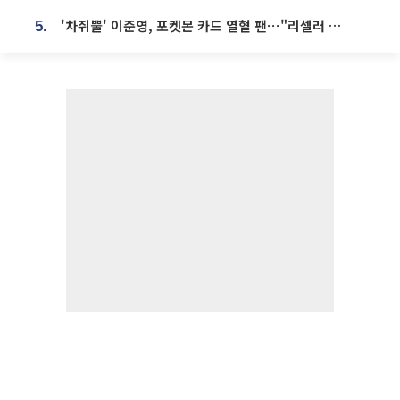
'차쥐뿔' 이준영, 포켓몬 카드 열혈 팬⋯"리셀러 처단할 것"
5.