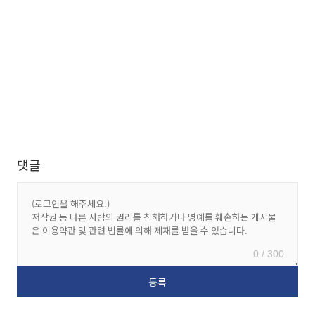
댓글
0 / 300