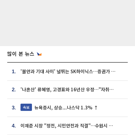
많이 본 뉴스
'불안과 기대 사이' 널뛰는 SK하이닉스…증권가 "HBM4·LTA 기반 펀터멘털 견고"
1.
'나혼산' 류혜영, 고경표와 16년산 우정…"자취방서 부모님과 마주쳐"
2.
뉴욕증시, 상승...나스닥 1.3% ↑
속보
3.
이재준 시장 "정전, 시민안전과 직결"…수원시 비상대응체계 가동
4.