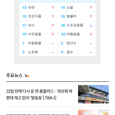
주요뉴스
22일 만에 다시 문 연 홈플러스…정상화 바
쁜데 재고 없어 ‘발동동’[가보니]