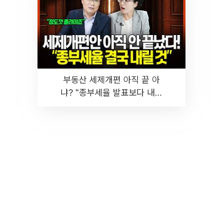
부동산 세제개편 아직 끝 아
냐? "종부세율 발표보다 내릴
것" 장기거주·양도세 전망 I 집
땅지성 I 김인만, 진미윤