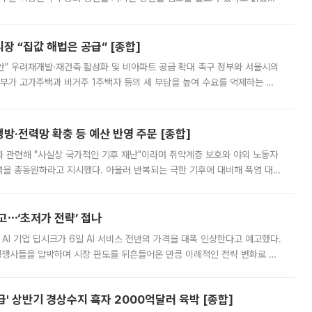
배구조와 주주권 강화 논의가 이어지는 가운데, 핵심 연구인력에 대한
 “집값 해법은 공급” [종합]
안” 우려재개발·재건축 활성화 및 비아파트 공급 확대 촉구 정부와 서울시의
정부가 고가주택과 비거주 1주택자 등의 세 부담을 높여 수요를 억제하는 카
키울 것이라며 세금이 아닌 공급이 근본적인 처방이라고 전면 반박했다.
방·전력망 확충 등 예산 반영 주문 [종합]
과 관련해 "사실상 국가적인 기후 재난"이라며 취약계층 보호와 야외 노동자
정력을 총동원하라고 지시했다. 아울러 반복되는 극한 기후에 대비해 폭염 대응
영하는 방안도 검토하라고 주문했다. 이 대통령은 이날 폭염·가뭄 대
예고⋯‘초저가 전략’ 접나
 AI 기업 딥시크가 6일 AI 서비스 전반의 가격을 대폭 인상한다고 예고했다.
 경쟁사들을 압박하며 시장 판도를 뒤흔들어온 만큼 이례적인 전략 변화로 평
 이날 공지를 통해 구체적인 인상 폭은 공개하지 않았지만 상당한 수
' 상반기 경상수지 흑자 2000억달러 육박 [종합]