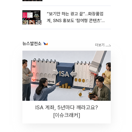
“보기만 하는 광고 끝“…화장품업
계, SNS 홍보도 ‘참여형 콘텐츠’로
변모[K뷰티 라방戰]
뉴스발전소
ISA 계좌, 5년마다 깨라고요?
[이슈크래커]