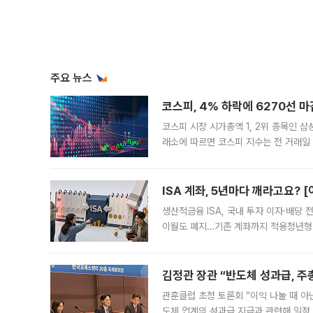
주요 뉴스
코스피, 4% 하락에 6270선 마
코스피 시장 시가총액 1, 2위 종목인 
래소에 따르면 코스피 지수는 전 거래일 대
1.81% 내린 6478.75에 출발한 코
다. 이날 오전
ISA 계좌, 5년마다 깨라고요? 
생산적금융 ISA, 국내 투자 이자·배당
이월도 폐지…기존 계좌까지 적용청년형 
는 5년마다 계좌를 해지하라는 건가요?”
편을
김정관 장관 “반도체 성과급, 
관훈클럽 초청 토론회 “이익 나눌 때 아
도체 업계의 성과급 지급과 관련해 일정