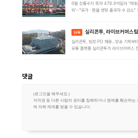
6월 상품수지 흑자 478.9억달러 '역대
위'⋯"유가ㆍ환율 영향 출국자 수 감소" 
급 수출 호조가 매달 이어지면서 6월 
대 기
실리콘투, 라이브커머스팀 
단독
실리콘투, 팀장·PD 채용…방송 기획부
유통 플랫폼 실리콘투가 라이브커머스 전
나섰다. 국내 화장품을 해외 유통망에 공
댓글