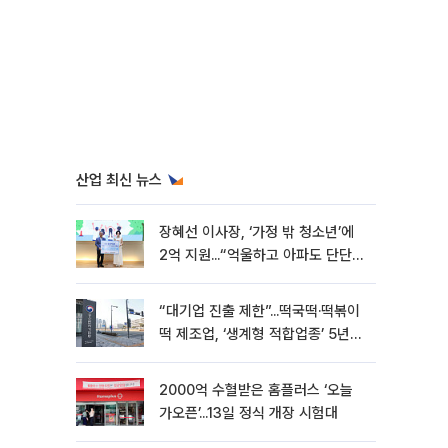
산업 최신 뉴스
장혜선 이사장, ‘가정 밖 청소년’에
2억 지원...“억울하고 아파도 단단해
지길”[현장]
“대기업 진출 제한”...떡국떡·떡볶이
떡 제조업, ‘생계형 적합업종’ 5년
연장
2000억 수혈받은 홈플러스 ‘오늘
가오픈’...13일 정식 개장 시험대