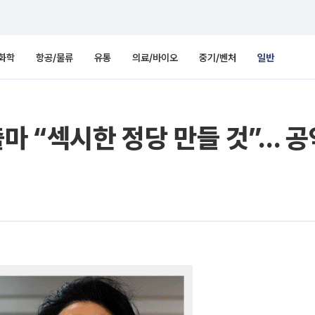
화학
항공/물류
유통
의료/바이오
중기/벤처
일반
마 “섹시한 정당 만들 것”… 공