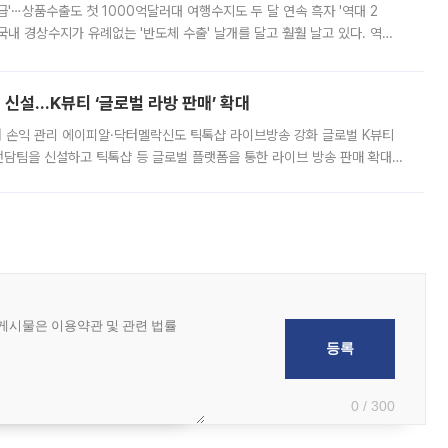
급'⋯상품수출도 첫 1000억달러대 여행수지도 두 달 연속 흑자 '역대 2
국내 경상수지가 유례없는 '반도체 수출' 날개를 달고 훨훨 날고 있다. 역대
경상수지 뿐 아니라 상반기 경상수지 흑자도 2000억달러에 근접하며 사상 최
신설…K뷰티 ‘글로벌 라방 판매’ 확대
터 손익 관리 에이피알·닥터멜락신도 틱톡샵 라이브방송 강화 글로벌 K뷰티
담팀을 신설하고 틱톡샵 등 글로벌 플랫폼을 통한 라이브 방송 판매 확대에
급하는 데서 한발 더 나아가 방송 기획과 상품 구성, 출연자 섭외, 손익
0 / 300