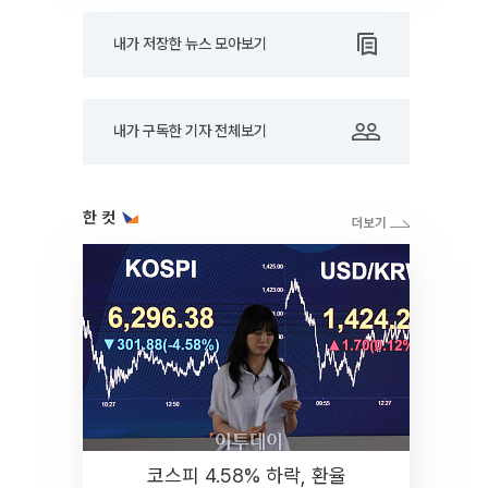
내가 저장한 뉴스 모아보기
내가 구독한 기자 전체보기
한 컷
코스피 4.58% 하락, 환율