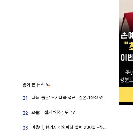
많이 본 뉴스
태풍 '돌핀' 오키나와 접근…일본기상청 경로 업데이트
01
오늘은 절기 '입추', 뜻은?
02
아옳이, 한의사 김형배와 벌써 200일⋯꽃다발 들고 "프러포즈 아냐"
03