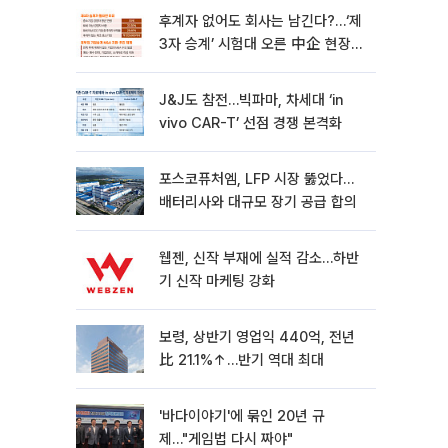
후계자 없어도 회사는 남긴다?…‘제
3자 승계’ 시험대 오른 中企 현장
[기업승계 대전환]
J&J도 참전…빅파마, 차세대 ‘in
vivo CAR-T’ 선점 경쟁 본격화
포스코퓨처엠, LFP 시장 뚫었다…
배터리사와 대규모 장기 공급 합의
웹젠, 신작 부재에 실적 감소…하반
기 신작 마케팅 강화
보령, 상반기 영업익 440억, 전년
比 21.1%↑…반기 역대 최대
'바다이야기'에 묶인 20년 규
제…"게임법 다시 짜야"