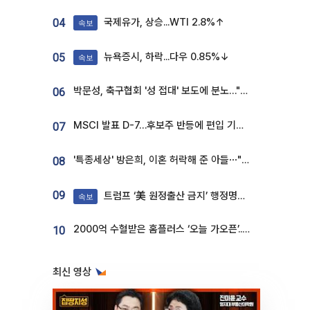
국제유가, 상승...WTI 2.8%↑
04
속보
뉴욕증시, 하락...다우 0.85%↓
05
속보
박문성, 축구협회 '성 접대' 보도에 분노…"다 말아먹으려고 작정했나"
06
MSCI 발표 D-7…후보주 반등에 편입 기대 재점화
07
'특종세상' 방은희, 이혼 허락해 준 아들⋯"너무 잘 커줬다" 오열
08
09
트럼프 ‘美 원정출산 금지’ 행정명령 서명
속보
2000억 수혈받은 홈플러스 ‘오늘 가오픈’...13일 정식 개장 시험대
10
최신 영상