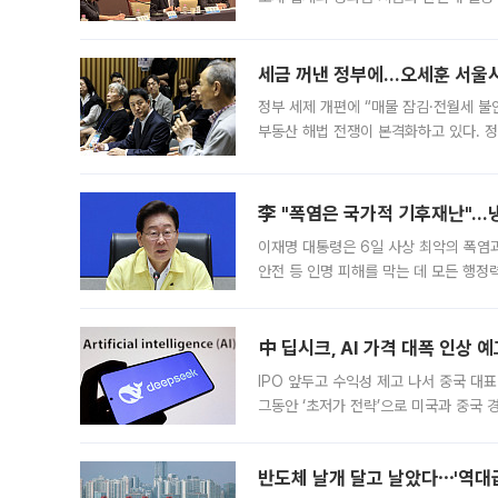
최근 상법·자본시장법 개정으로 기업 지
세금 꺼낸 정부에…오세훈 서울시장
정부 세제 개편에 “매물 잠김·전월세 불
부동산 해법 전쟁이 본격화하고 있다. 
드를 꺼내자 서울시는 전·월세 부담만 
李 "폭염은 국가적 기후재난"…냉
이재명 대통령은 6일 사상 최악의 폭염
안전 등 인명 피해를 막는 데 모든 행
인프라 확충 계획을 내년도 예산안에 반
中 딥시크, AI 가격 대폭 인상 
IPO 앞두고 수익성 제고 나서 중국 대표
그동안 ‘초저가 전략’으로 미국과 중국
가된다. 블룸버그통신에 따르면 딥시크는
반도체 날개 달고 날았다⋯'역대급