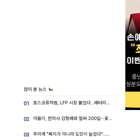
많이 본 뉴스
포스코퓨처엠, LFP 시장 뚫었다…배터리사와 대규모 장기 공급 합의
01
아옳이, 한의사 김형배와 벌써 200일⋯꽃다발 들고 "프러포즈 아냐"
02
추미애 "복지가 아니라 도민이 늘었다"…재정난 책임론 정면돌파
03