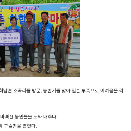
회남면 조곡리를 방문, 농번기를 맞아 일손 부족으로 어려움을 겪
 바빠진 농민들을 도와 대추나
며 구슬땀을 흘렸다.