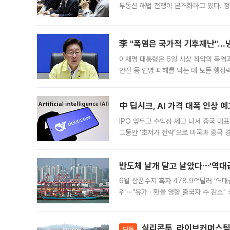
부동산 해법 전쟁이 본격화하고 있다. 
드를 꺼내자 서울시는 전·월세 부담만 
李 "폭염은 국가적 기후재난"…냉
이재명 대통령은 6일 사상 최악의 폭염
안전 등 인명 피해를 막는 데 모든 행
인프라 확충 계획을 내년도 예산안에 반
中 딥시크, AI 가격 대폭 인상 
IPO 앞두고 수익성 제고 나서 중국 대표
그동안 ‘초저가 전략’으로 미국과 중국
가된다. 블룸버그통신에 따르면 딥시크는
반도체 날개 달고 날았다⋯'역대급
6월 상품수지 흑자 478.9억달러 '역대
위'⋯"유가ㆍ환율 영향 출국자 수 감소" 
급 수출 호조가 매달 이어지면서 6월 
대 기
실리콘투, 라이브커머스팀 
단독