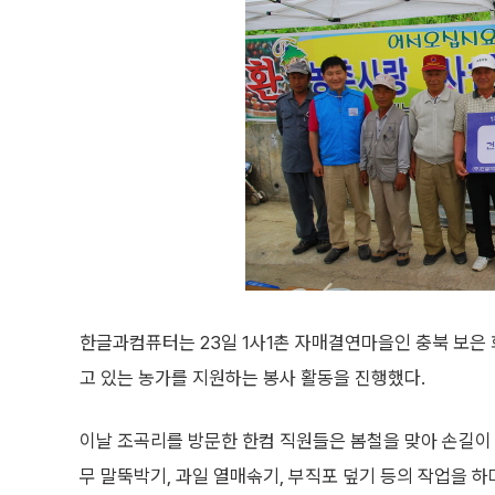
한글과컴퓨터는 23일 1사1촌 자매결연마을인 충북 보은 
고 있는 농가를 지원하는 봉사 활동을 진행했다.
이날 조곡리를 방문한 한컴 직원들은 봄철을 맞아 손길이
무 말뚝박기, 과일 열매솎기, 부직포 덮기 등의 작업을 하