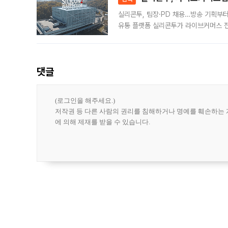
실리콘투, 팀장·PD 채용…방송 기획부
유통 플랫폼 실리콘투가 라이브커머스 전
나섰다. 국내 화장품을 해외 유통망에 공
댓글