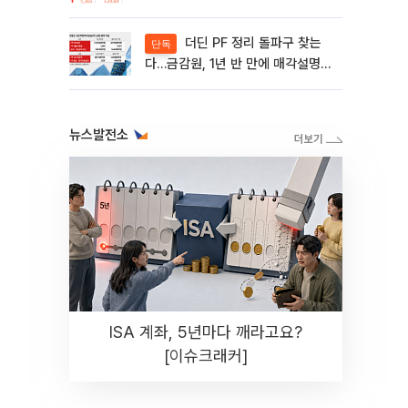
제동 걸린 SK디앤디↑
더딘 PF 정리 돌파구 찾는
단독
다…금감원, 1년 반 만에 매각설명회
재개
뉴스발전소
ISA 계좌, 5년마다 깨라고요?
[이슈크래커]