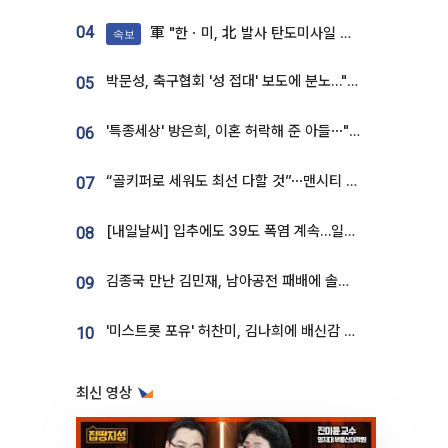
04
軍 "한ㆍ미, 北 발사 탄도미사일 제원 정밀분석 중"
속보
박문성, 축구협회 '성 접대' 보도에 분노…"다 말아먹으려고 작정했나"
05
'특종세상' 방은희, 이혼 허락해 준 아들⋯"너무 잘 커줬다" 오열
06
“골키퍼로 세워도 최선 다할 것”⋯맨시티 누네스, 주전 경쟁 각오 [인터뷰]
07
[내일날씨] 입추에도 39도 폭염 계속…일부 지역 소나기
08
김종국 만난 김민재, 남아공전 패배에 솔직한 속내⋯"선수들도 못하긴 했다"
09
'미스트롯 포유' 허찬미, 김나희에 배신감 든 사연⋯"이상준 추천해주더라"
10
최신 영상