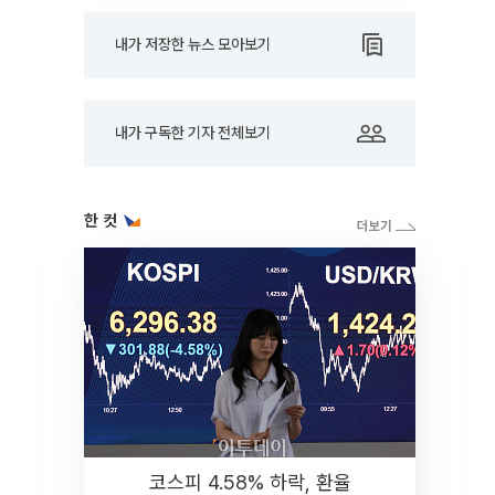
내가 저장한 뉴스 모아보기
내가 구독한 기자 전체보기
한 컷
코스피 4.58% 하락, 환율