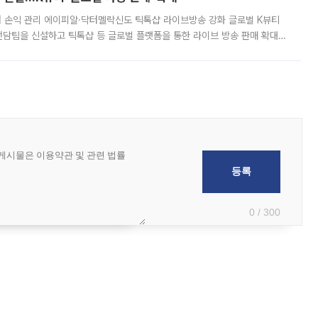
터 손익 관리 에이피알·닥터멜락신도 틱톡샵 라이브방송 강화 글로벌 K뷰티
담팀을 신설하고 틱톡샵 등 글로벌 플랫폼을 통한 라이브 방송 판매 확대에
급하는 데서 한발 더 나아가 방송 기획과 상품 구성, 출연자 섭외, 손익
0 / 300