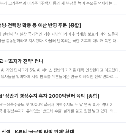
정부가 고가주택과 비거주 1주택자 등의 세 부담을 높여 수요를 억제하는 카
키울 것이라며 세금이 아닌 공급이 근본적인 처방이라고 전면 반박했다.
방·전력망 확충 등 예산 반영 주문 [종합]
과 관련해 "사실상 국가적인 기후 재난"이라며 취약계층 보호와 야외 노동자
정력을 총동원하라고 지시했다. 아울러 반복되는 극한 기후에 대비해 폭염 대응
영하는 방안도 검토하라고 주문했다. 이 대통령은 이날 폭염·가뭄 대
예고⋯‘초저가 전략’ 접나
 AI 기업 딥시크가 6일 AI 서비스 전반의 가격을 대폭 인상한다고 예고했다.
 경쟁사들을 압박하며 시장 판도를 뒤흔들어온 만큼 이례적인 전략 변화로 평
 이날 공지를 통해 구체적인 인상 폭은 공개하지 않았지만 상당한 수
' 상반기 경상수지 흑자 2000억달러 육박 [종합]
급'⋯상품수출도 첫 1000억달러대 여행수지도 두 달 연속 흑자 '역대 2
국내 경상수지가 유례없는 '반도체 수출' 날개를 달고 훨훨 날고 있다. 역대
경상수지 뿐 아니라 상반기 경상수지 흑자도 2000억달러에 근접하며 사상 최
신설…K뷰티 ‘글로벌 라방 판매’ 확대