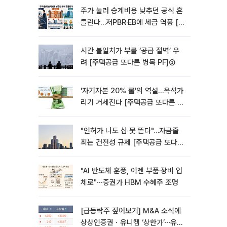
주가 눌러 승계비용 낮추던 공식 흔
들린다…저PBR·EB에 세금 역풍 [기
업승계 대전환]
시간 불일치가 부를 ‘공급 절벽’ 우
려 [주택공급 또다른 병목 PF]③
'자기자본 20% 룰'의 역설…옥석가
리기 거세진다 [주택공급 또다른 병
목 PF] ②
"인허가 나도 삽 못 뜬다"…자금줄
죄는 건전성 규제 [주택공급 또다른
병목 PF]①
"AI 반도체 훈풍, 이젠 부품·장비 업
체로"⋯증권가 HBM 수혜주 조명
[급등락주 짚어보기] M&A 소식에
상상인증권ㆍ유니켐 ‘상한가’⋯유증