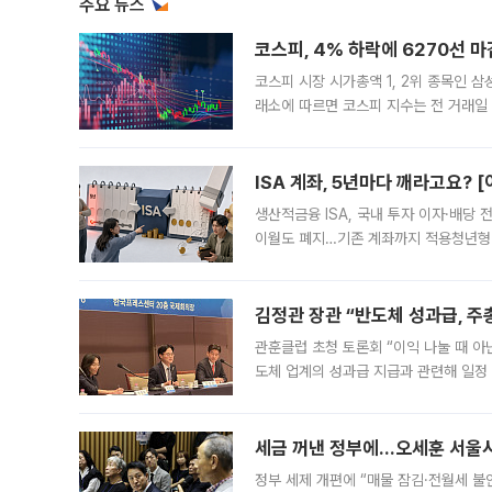
주요 뉴스
코스피, 4% 하락에 6270선 마
코스피 시장 시가총액 1, 2위 종목인 
래소에 따르면 코스피 지수는 전 거래일 대
1.81% 내린 6478.75에 출발한 코
다. 이날 오전
ISA 계좌, 5년마다 깨라고요? 
생산적금융 ISA, 국내 투자 이자·배당
이월도 폐지…기존 계좌까지 적용청년형 
는 5년마다 계좌를 해지하라는 건가요?”
편을
김정관 장관 “반도체 성과급, 
관훈클럽 초청 토론회 “이익 나눌 때 아
도체 업계의 성과급 지급과 관련해 일정
최근 상법·자본시장법 개정으로 기업 지
세금 꺼낸 정부에…오세훈 서울시장
정부 세제 개편에 “매물 잠김·전월세 불