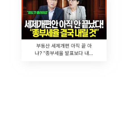
부동산 세제개편 아직 끝 아
냐? "종부세율 발표보다 내릴
것" 장기거주·양도세 전망 I 집
땅지성 I 김인만, 진미윤