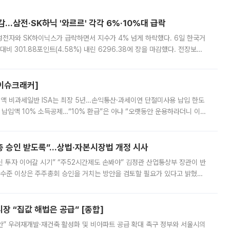
감…삼전·SK하닉 '와르르' 각각 6%·10%대 급락
삼성전자와 SK하이닉스가 급락하면서 지수가 4% 넘게 하락했다. 6일 한국거
비 301.88포인트(4.58%) 내린 6296.38에 장을 마감했다. 전장보다
스피는 장중 한때 6550.94까지 오르기도 했으나 6238.32까지 밀리기도 했
[이슈크래커]
 전액 비과세일반 ISA는 최장 5년…손익통산·과세이연 단절미사용 납입 한도
납입액 10% 소득공제…“10% 환급”은 아냐 “오랫동안 운용하라더니 이제
 ‘만능 절세 통장’으로 불리는 개인종합자산관리계좌(ISA)가 두 갈래로 개
주총 승인 받도록”…상법·자본시장법 개정 시사
닌 투자 이어갈 시기” “주52시간제도 손봐야” 김정관 산업통상부 장관이 반
 수준 이상은 주주총회 승인을 거치는 방안을 검토할 필요가 있다고 밝혔다.
배구조와 주주권 강화 논의가 이어지는 가운데, 핵심 연구인력에 대한
 “집값 해법은 공급” [종합]
안” 우려재개발·재건축 활성화 및 비아파트 공급 확대 촉구 정부와 서울시의