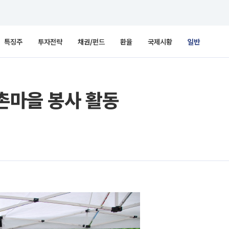
특징주
투자전략
채권/펀드
환율
국제시황
일반
농촌마을 봉사 활동