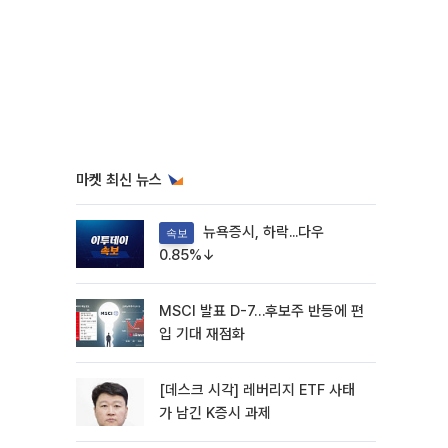
마켓 최신 뉴스
뉴욕증시, 하락...다우
속보
0.85%↓
MSCI 발표 D-7…후보주 반등에 편
입 기대 재점화
[데스크 시각] 레버리지 ETF 사태
가 남긴 K증시 과제