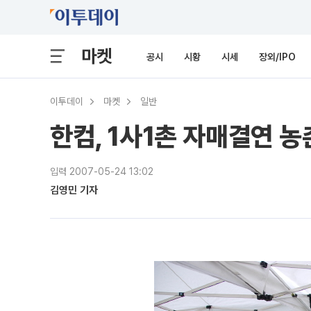
마켓
공시
시황
시세
장외/IPO
이투데이
마켓
일반
한컴, 1사1촌 자매결연 
입력 2007-05-24 13:02
김영민 기자