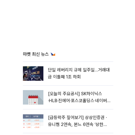
마켓 최신 뉴스
단일 레버리지 규제 일주일…거래대
금 이틀째 1조 하회
[오늘의 주요공시] SK하이닉스
·HLB·진에어·포스코홀딩스·네이버·
대우건설 등
[급등락주 짚어보기] 상상인증권ㆍ
유니켐 2연속, 본느 6연속 ‘상한
가’⋯M&A 훈풍 분 증시