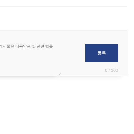
 부족과 디자인 정체성 논란에 휩싸였던 만큼, 사업 선정 과정과 결과물에
0 / 300