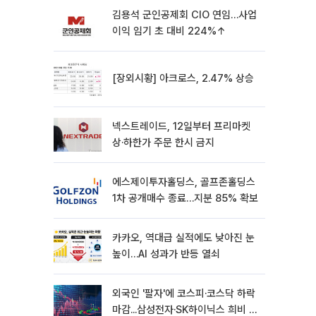
김용석 군인공제회 CIO 연임…사업
이익 임기 초 대비 224%↑
[장외시황] 아크로스, 2.47% 상승
넥스트레이드, 12일부터 프리마켓
상·하한가 주문 한시 금지
에스제이투자홀딩스, 골프존홀딩스
1차 공개매수 종료…지분 85% 확보
카카오, 역대급 실적에도 낮아진 눈
높이…AI 성과가 반등 열쇠
외국인 '팔자'에 코스피·코스닥 하락
마감...삼성전자·SK하이닉스 희비 갈