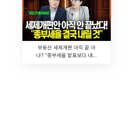
부동산 세제개편 아직 끝 아
냐? "종부세율 발표보다 내릴
것" 장기거주·양도세 전망 I 집
땅지성 I 김인만, 진미윤