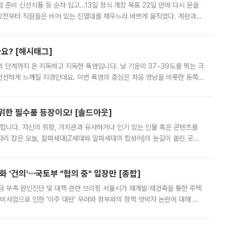
준비 신선식품 등 순차 입고…13일 정식 개장 목표 22일 만에 다시 문을
오전부터 직원들은 비어 있는 진열대를 채우느라 바쁘게 움직였다. 계란과
리를 잡기 시작했지만, 매장 곳곳엔 여전히 텅 빈 매대가 먼저 눈에 들어왔
까요? [해시태그]
’의 단계까지 온 지독하고 지독한 폭염입니다. 낮 기온이 37~39도를 찍는 극
 선선하게 느껴질 지경인데요. 이번 폭염의 중심은 처음 영남을 비롯한 동쪽
 북서풍이 산맥을 넘어 영남 쪽으로 내려오면서 뜨겁고 건조해졌는데요.
 위한 필수품 등장이오! [솔드아웃]
합니다. 자신의 취향, 가치관과 유사하거나 인기 있는 인물 혹은 콘텐츠를
'가 자리 잡은 오늘, 잘파세대(Z세대와 알파세대의 합성어)의 눈길이 쏠린 곳은
리는 공연장. 응원봉만큼이나 눈에 띄는 게 있습니다. 공연이 시작되기
 '건의'⋯국토부 "협의 중" 입장만 [종합]
급 부족 원인진단 및 대책 관련 브리핑 서울시가 재개발·재건축을 통한 주택
비사업으로 인한 '이주 대란' 우려와 정부와의 정책 엇박자 논란에 대해 정
실장은 2031년까지 31만 가구 착공 목표에 차질이 없다는 입장이나,