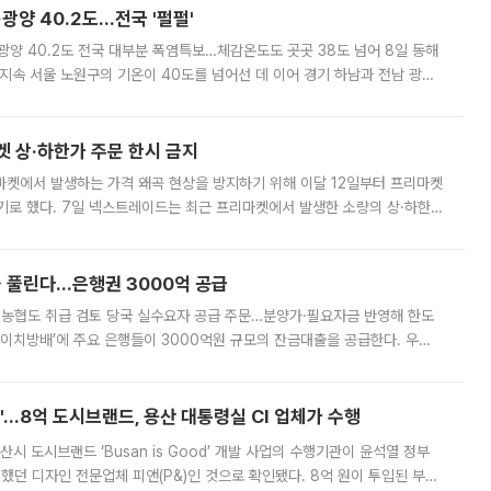
·광양 40.2도…전국 '펄펄'
·광양 40.2도 전국 대부분 폭염특보…체감온도도 곳곳 38도 넘어 8일 동해
지속 서울 노원구의 기온이 40도를 넘어선 데 이어 경기 하남과 전남 광양
. 전국 대부분 지역에 폭염특보가 내려진 가운데 곳곳에서 39~40도 안팎
켓 상·하한가 주문 한시 금지
마켓에서 발생하는 가격 왜곡 현상을 방지하기 위해 이달 12일부터 프리마켓
기로 했다. 7일 넥스트레이드는 최근 프리마켓에서 발생한 소량의 상·하한
, 주문 오류로 인한 가격 급등락을 최소화하기 위한 비상 대응방안을 발표
 풀린다…은행권 3000억 공급
리·농협도 취급 검토 당국 실수요자 공급 주문…분양가·필요자금 반영해 한도
에이치방배’에 주요 은행들이 3000억원 규모의 잔금대출을 공급한다. 우리
하고 있어 향후 공급 규모가 늘어날 전망이다. 7일 금융권에 따르면 KB국
od'…8억 도시브랜드, 용산 대통령실 CI 업체가 수행
시 도시브랜드 ‘Busan is Good’ 개발 사업의 수행기관이 윤석열 정부
여했던 디자인 전문업체 피앤(P&)인 것으로 확인됐다. 8억 원이 투입된 부산