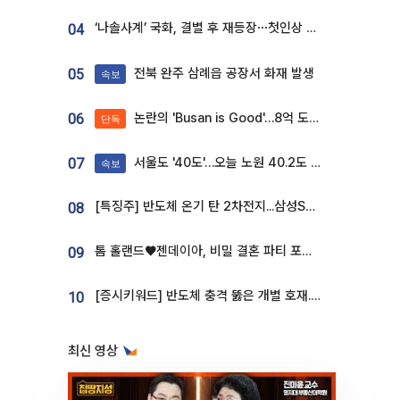
‘나솔사계’ 국화, 결별 후 재등장⋯첫인상 투표 휩쓸고 ‘인기녀’ 등극
04
전북 완주 삼례읍 공장서 화재 발생
05
속보
논란의 'Busan is Good'…8억 도시브랜드, 용산 대통령실 CI 업체가 수행
06
단독
서울도 '40도'…오늘 노원 40.2도 기록
07
속보
[특징주] 반도체 온기 탄 2차전지...삼성SDI, 장 초반 7% 넘게 껑충
08
톰 홀랜드♥젠데이아, 비밀 결혼 파티 포착⋯호텔 대관비만 9억
09
[증시키워드] 반도체 충격 뚫은 개별 호재...포스코퓨처엠·에코프로·한화솔루션 '눈길'
10
최신 영상