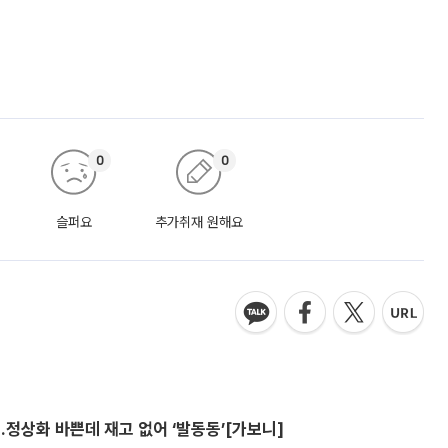
0
0
슬퍼요
추가취재 원해요
…정상화 바쁜데 재고 없어 ‘발동동’[가보니]