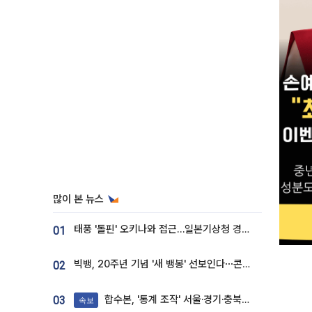
많이 본 뉴스
태풍 '돌핀' 오키나와 접근…일본기상청 경로 업데이트
01
빅뱅, 20주년 기념 '새 뱅봉' 선보인다⋯콘서트 앞두고 팝업 개최
02
합수본, '통계 조작' 서울·경기·충북 선관위 등 추가 압수수색
03
속보