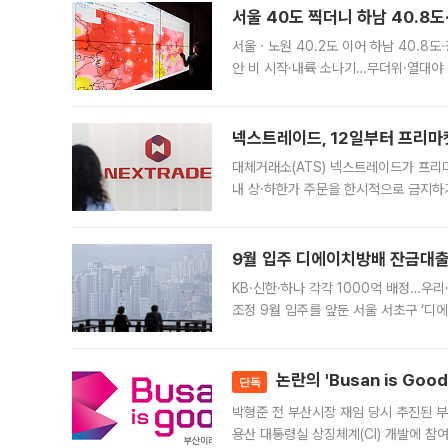
서울 40도 찍더니 하남 40.8도
서울ㆍ노원 40.2도 이어 하남 40.8도
안 비 시작·내륙 소나기…무더위·열대야 
에서도 40도를 웃도는 기온이 관측됐다
의 극심한
넥스트레이드, 12일부터 프리마
대체거래소(ATS) 넥스트레이드가 프리
내 상·하한가 주문을 한시적으로 금지하
가 체결 사례와 관련해 설명자료를 내고
9월 입주 디에이치방배 잔금대출
KB·신한·하나 각각 1000억 배정…우
조정 9월 입주를 앞둔 서울 서초구 ‘디
은행과 NH농협은행도 대출 취급을 검토
민은행
논란의 'Busan is Go
단독
박형준 전 부산시장 재임 당시 추진된 부산
용산 대통령실 상징체계(CI) 개발에 참