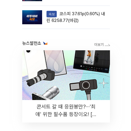
려
코스피 37.61p(0.60%) 내
속보
린 6258.77(마감)
뉴스발전소
콘서트 갈 때 응원봉만?⋯'최
애' 위한 필수품 등장이오! [솔
드아웃]