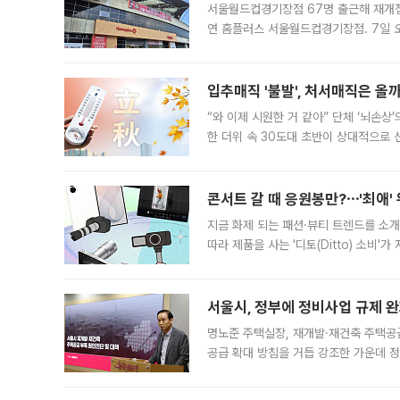
서울월드컵경기장점 67명 출근해 재개점 
연 홈플러스 서울월드컵경기장점. 7일 
우유, 과일 같은 신선식품이 차근차근 자
입추매직 '불발', 처서매직은 올
“와 이제 시원한 거 같아” 단체 ‘뇌손상
한 더위 속 30도대 초반이 상대적으로
지역에 있었습니다. 7월 말에는 서풍과
콘서트 갈 때 응원봉만?⋯'최애'
지금 화제 되는 패션·뷰티 트렌드를 소개
따라 제품을 사는 '디토(Ditto) 소비
어디일까요? 아이돌 콘서트 시작을 기다
서울시, 정부에 정비사업 규제 완화
명노준 주택실장, 재개발·재건축 주택공
공급 확대 방침을 거듭 강조한 가운데 정
면 반박하고 나섰다. 명노준 서울시 주택