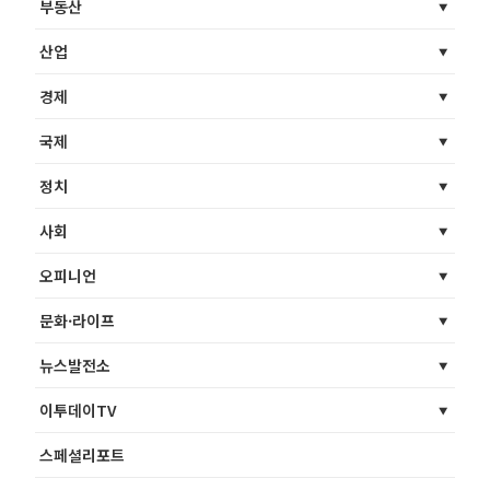
부동산
산업
경제
국제
정치
사회
오피니언
문화·라이프
뉴스발전소
이투데이TV
스페셜리포트