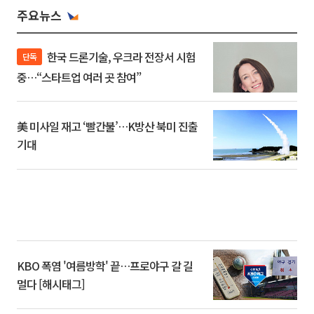
주요뉴스
한국 드론기술, 우크라 전장서 시험
단독
중…“스타트업 여러 곳 참여”
美 미사일 재고 ‘빨간불’…K방산 북미 진출
기대
KBO 폭염 '여름방학' 끝…프로야구 갈 길
멀다 [해시태그]