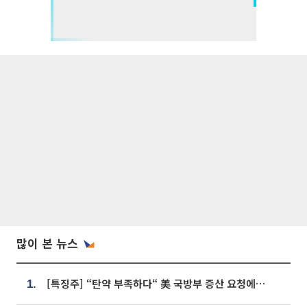
많이 본 뉴스
[특징주] “탄약 부족하다“ 美 국방부 증산 요청에⋯국내 방산주 급등세
1.