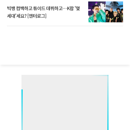
빅뱅 컴백하고 튜이드 데뷔하고⋯K팝 '몇
세대'세요? [엔터로그]