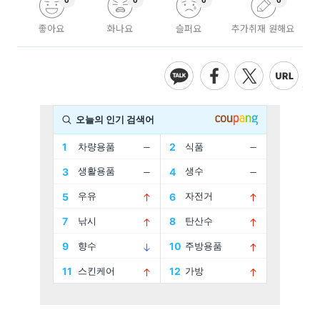
0
0
0
0
좋아요
화나요
슬퍼요
추가취재 원해요