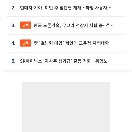
현대차·기아, 이번 주 임단협 재개…하청 사용자성 재심도 ‘변수’
2.
한국 드론기술, 우크라 전장서 시험 중…“스타트업 여러 곳 참여”
단독
3.
李 ‘호남형 대입’ 제안에 교육청·지역대학 서·논술형 입시 연계 '착수'
단독
4.
SK하이닉스 ‘자사주 성과급’ 갈등 격화…통합노조 출범 움직임
5.