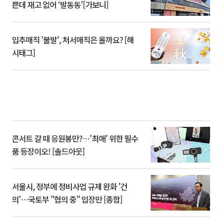
쁜데 재고 없어 ‘발동동’[가보니]
입추매직 '불발', 처서매직은 올까요? [해
시태그]
콘서트 갈 때 응원봉만?⋯'최애' 위한 필수
품 등장이오! [솔드아웃]
서울시, 정부에 정비사업 규제 완화 '건
의'⋯국토부 "협의 중" 입장만 [종합]