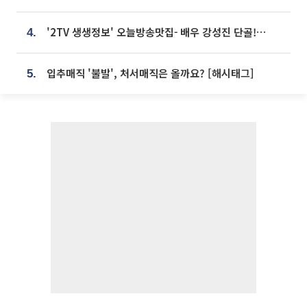
'2TV 생생정보' 오늘방송맛집- 배우 강성진 단골! 쌀국수ㆍ푸팟퐁 커리 맛집 '블○○○'
4.
입추매직 '불발', 처서매직은 올까요? [해시태그]
5.