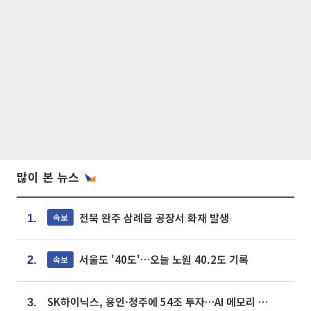
많이 본 뉴스
전북 완주 삼례읍 공장서 화재 발생
속보
1.
서울도 '40도'…오늘 노원 40.2도 기록
속보
2.
SK하이닉스, 용인·청주에 54조 투자…AI 메모리 생산기지 키운다
3.