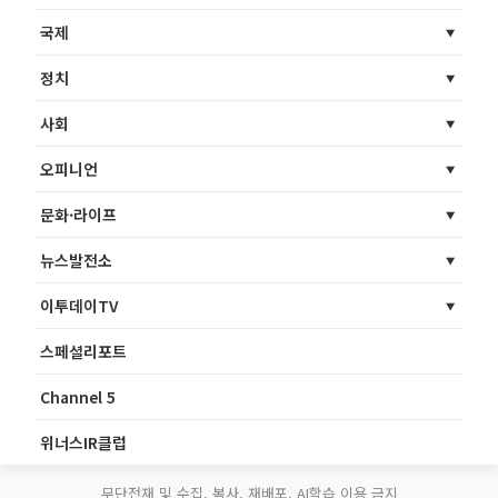
국제
정치
사회
오피니언
문화·라이프
뉴스발전소
이투데이TV
스페셜리포트
Channel 5
위너스IR클럽
무단전재 및 수집, 복사, 재배포, AI학습 이용 금지