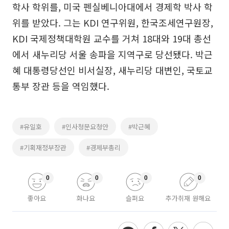
학사 학위를, 미국 펜실베니아대에서 경제학 박사 학
위를 받았다. 그는 KDI 연구위원, 한국조세연구원장,
KDI 국제정책대학원 교수를 거쳐 18대와 19대 총선
에서 새누리당 서울 송파을 지역구로 당선됐다. 박근
혜 대통령당선인 비서실장, 새누리당 대변인, 국토교
통부 장관 등을 역임했다.
#유일호
#인사청문요청안
#박근혜
#기획재정부장관
#경제부총리
0
0
0
0
좋아요
화나요
슬퍼요
추가취재 원해요