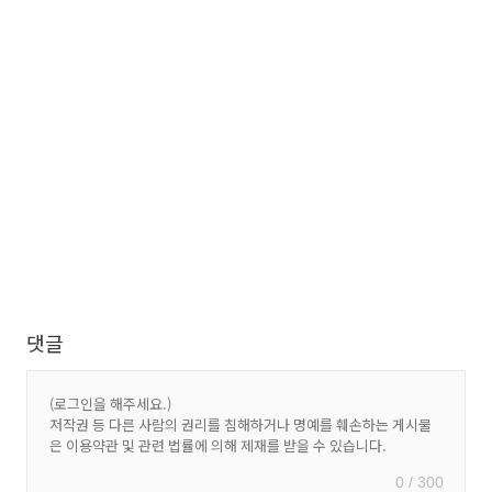
댓글
0 / 300