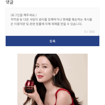
댓글
0 / 300