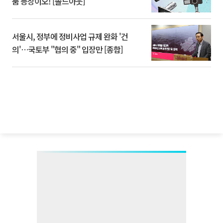
품 등장이오! [솔드아웃]
서울시, 정부에 정비사업 규제 완화 '건
의'⋯국토부 "협의 중" 입장만 [종합]