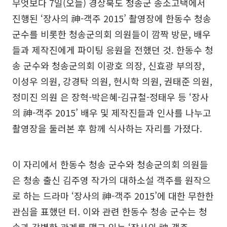
무엇보다 7일(오늘) 경상북도 청송군 송소고택에서
진행된 ‘장사의 神-객주 2015’ 촬영장에 한동수 청송
군수를 비롯한 청송군의회 의원들이 깜짝 방문, 배우
들과 제작진에게 파이팅 응원을 전했던 것. 한동수 청
송 군수와 청송군의회 이광호 의장, 신효광 부의장,
이성우 의원, 강경탁 의원, 현시학 의원, 권태준 의원,
정미진 의원 은 장혁-박은혜-김규철-정태우 등 ‘장사
의 神-객주 2015’ 배우 및 제작진들과 인사를 나누고
촬영장을 둘러본 후 함께 식사하는 자리를 가졌다.
이 자리에서 한동수 청송 군수와 청송군의회 의원들
은 청송 출신 김주영 작가의 대하소설 객주를 원작으
로 하는 드라마 ‘장사의 神-객주 2015’에 대한 무한한
관심을 표했던 터. 이와 관련 한동수 청송 군수는 청
송과 각별한 관계를 맺고 있는 ‘장사의 神-객주