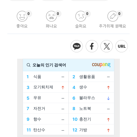
0
0
0
0
좋아요
화나요
슬퍼요
추가취재 원해요