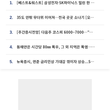
[베스트&워스트] 삼성전자·SK하이닉스 밀린 한 주…상상인증권은 85% 급등
1.
35도 안팎 무더위 이어져…전국 곳곳 소나기 [오늘 날씨]
2.
[주간증시전망] 다음주 코스피 6000~7000⋯“外人 수급은 정책이 변수”
3.
동해안은 시간당 80㎜ 폭우, 그 외 지역은 폭염…‘극과 극 날씨’
4.
뉴욕증시, 연준 금리인상 기대감 꺾이자 상승...S&P500 사상 최고치 [종합]
5.