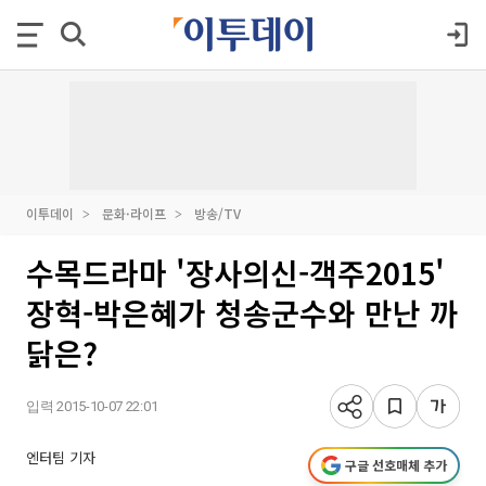
이투데이
문화·라이프
방송/TV
수목드라마 '장사의신-객주2015'
장혁-박은혜가 청송군수와 만난 까
닭은?
입력 2015-10-07 22:01
엔터팀 기자
구글 선호매체 추가