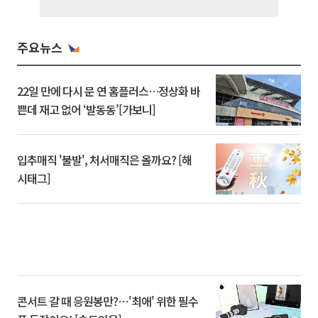
주요뉴스
22일 만에 다시 문 연 홈플러스…정상화 바
쁜데 재고 없어 ‘발동동’[가보니]
입추매직 '불발', 처서매직은 올까요? [해
시태그]
콘서트 갈 때 응원봉만?⋯'최애' 위한 필수