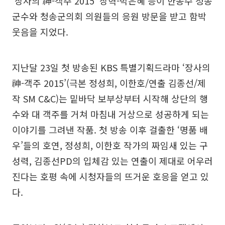
‘장사의 神-객주 2015’ 장혁-박은혜 등이 한동수 청송
군수와 청송군의회 의원들의 응원 방문을 받고 함박
웃음을 지었다.
지난달 23일 첫 방송된 KBS 특별기획드라마 ‘장사의
神-객주 2015’(극본 정성희, 이한호/연출 김종선/제
작 SM C&C)는 밑바닥 보부상부터 시작해 상단의 행
수와 대 객주를 거쳐 마침내 거상으로 성공하게 되는
이야기를 그려낸 작품. 첫 방송 이후 걸출한 ‘명품 배
우’들의 호연, 정성희, 이한호 작가의 짜임새 있는 구
성력, 김종선PD의 입체감 있는 연출이 제대로 어우러
진다는 호평 속에 시청자들의 뜨거운 호응을 얻고 있
다.