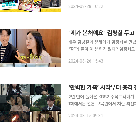
사랑스러움으로 쟁취하는 그 언니. 학창시절 강렬한 기억의 그 언니가 돌아왔습니다. 2005년 열광
2024-08-28 16:32
했던 그 이름. 
"제가 본처예요" 김병철 두고
배우 김병철과 윤세아가 엄정화를 만났다. 25일 엄정화의 유튜브 채널 'Umaizing 엄정
"잠깐! 둘이 이 분위기 뭔데? 엄정화도
상에서 엄정화는 김병철에게 "한번 만나
2024-08-26 15:43
은 JTBC 드라마 '닥터 차정숙'에서 
‘완벽한 가족’ 시작부터 충격
2년 만에 돌아온 KBS2 수목드라마가 ‘완벽한 가족’
1회에서는 같은 보육원에서 자란 최선희
다. ‘완벽한 가족’ 첫 회는 박경호(김영대 분)와 최선희, 지현우(이시우 분)의 유쾌한 학교생활로 시
2024-08-15 09:31
작됐다. 선희의 학교로 전학 온 수연은