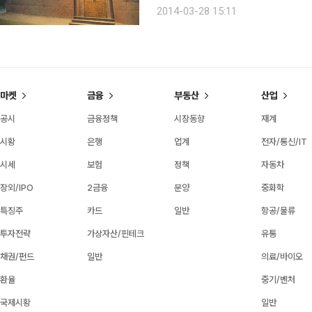
에서 판매한 부수를 종합한 수치다. 금주 베스트셀러 도서의 특징은 TV와 스크린의 영향력 증대로
2014-03-28 15:11
요약할 수 있다. 최근 종영된 S
마켓
금융
부동산
산업
공시
금융정책
시장동향
재계
시황
은행
업계
전자/통신/IT
시세
보험
정책
자동차
장외/IPO
2금융
분양
중화학
특징주
카드
일반
항공/물류
투자전략
가상자산/핀테크
유통
채권/펀드
일반
의료/바이오
환율
중기/벤처
국제시황
일반