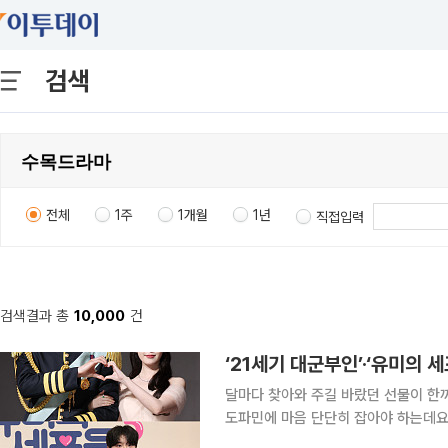
검색
전체
1주
1개월
1년
직접입력
검색결과 총
10,000
건
‘21세기 대군부인’·‘유미의 
달마다 찾아와 주길 바랐던 선물이 한
도파민에 마음 단단히 잡아야 하는데요. 
으로도 기대감을 불러오는 라인업이 4월