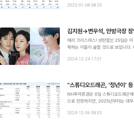
2000원에서 5만6000원으로 7.7% 
2025-01-08 08:33
이현지 유진투자증권 연구원은 “(스튜
메리 크리스마스! 성탄절인 25일은 이 인사로 하루를 열 듯합니다. 공휴일인 만큼 즐거운 약속을 계
획하는 이들이 숱할 것으로 보입니다. 
죠. 밀린 드라마를 몰아보기도 제격인 날입니다. 마침 연말 시상식 시즌입니다. KBS
2024-12-24 17:01
상파 3사는 연말마다 '연기대상'을 여
"스튜디오드래곤, ‘정년이’ 
NH투자증권은 6일 스튜디오드래곤에 
으로 전망하지만, 2025년부터는 대부
만2000원을 유지한다고 분석했다. 이화정 NH투자증권 연구원은 "스튜디오드래곤의 연결 기준 4
2024-12-06 08:03
분기 매출액은 전년 동기 대비 45% 하