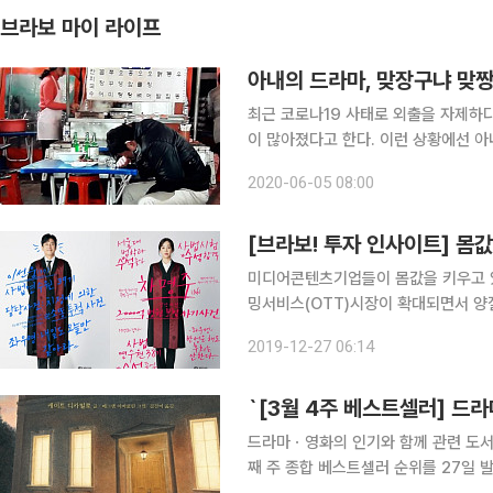
브라보 마이 라이프
아내의 드라마, 맞장구냐 맞
최근 코로나19 사태로 외출을 자제하
이 많아졌다고 한다. 이런 상황에선 아
아내의 법정 아내가 아침드라마를 보고 있을 때, 은퇴한 남편의 언행에 대한 ‘아내의 법정’ 판결은 단
2020-06-05 08:00
호하다. “저 탤런트는 누구냐?”, “ 왜
[브라보! 투자 인사이트] 몸
미디어콘텐츠기업들이 몸값을 키우고 
밍서비스(OTT)시장이 확대되면서 양
고 있다. 특히 투자자들은 제이콘텐트
2019-12-27 06:14
업이 넷플리스와 손을 잡으며 공격적인
드라마ㆍ영화의 인기와 함께 관련 도서들이 높은 판
째 주 종합 베스트셀러 순위를 27일 