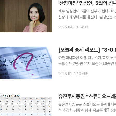
'산장미팅' 임성언, 5월의 신
배우 임성언이 5월의 신부가 된다. 13일 한국일보에 따르면 임성언은 다음 달 17일 비연예인 예비
신랑과 웨딩마치를 울린다. 임성언은 2002년 KBS 2TV '언제나 두근두근'읕 통해 배우로 정식 데
뷔했다. 이후 SBS 드라마 '연개소문', 
2025-04-13 14:37
드라마 '청담동 스캔들' 등에 출연하며
◇현대백화점 이젠 지누스가 효자 노릇 4
목표주가 7만 원 유지 오린아 LS증권 연구원 ◇진에어 4Q24 Preview: 실적보
겨울 성수기의 시작을 알리는 4분기 
2025-01-17 07:55
LCC로서의 차별성에 대한 재평가가 
유진투자증권은 스튜디오드래곤에 대해 
적 추정치 상향과 함께 목표주가를 상향