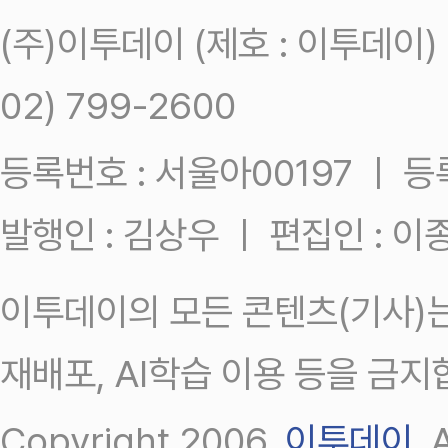
(주)이투데이 (제호 : 이투데이
02) 799-2600
등록번호 : 서울아00197 ㅣ 등록일
발행인 : 김상우 ㅣ 편집인 : 
이투데이의 모든 콘텐츠(기사)는
재배포, AI학습 이용 등을 금지
Copyright 2006.
이투데이
.