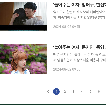
'놀아주는 여자' 엄태구, 한선
엄태구와 한선화의 사랑이 해피엔딩으로 마무리 됐다. 1일 방송된 JT
자' 최종회에서는 서지환(엄태구 분)과 
주는 여자 최종회 시청률은 2.9%(닐슨코리아
2024-08-02 09:51
분)의 습격으로 쓰러진 서지환은 고은
배우 문지인이 '놀아주는 여자' 종영 소감을 전했다. 문지인은 JTBC 수
서 당돌하면서 사랑스러운 미용사 구미호 역을 
(김현진 분)과 설레는 로맨틱 코미디
2024-08-02 09:00
다. 미호와 일영의 로맨틱 스토리는 
1
2
3
4
5
6