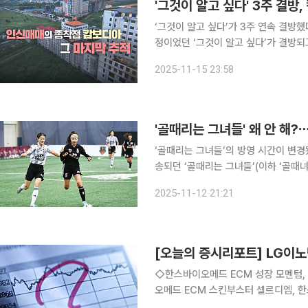
‘그것이 알고 싶다’가 3주 연속 결방했다. 15일 SBS 편성표에 따르면 이날 오후 11시 10분
정이었던 ‘그것이 알고 싶다’가 결방되고 드라마 
이스볼 시리즈’ 한국 vs 일본 야구 
2025-11-15 23:58
SBS 8 뉴스는 오후 10시에 방송됐
'골때리는 그녀들' 왜 안 해?
‘골때리는 그녀들’의 방영 시간이 변경됐다. 12일 SBS 편성표에 따르면 기존 수요일 오
송되던 ‘골때리는 그녀들’(이하 ‘골때녀’)가 1
라마 ‘키스는 괜히 해서’ 편성으로 인한
2025-11-12 21:21
활하며 드라마 명가로서의 명성 회복을
[오늘의 증시리포트] LG이노
◇한스바이오메드 ECM 성장 모멘텀,
오메드 ECM 스킨부스터 셀르디엠, 
구간 이승은 유안타증권 연구원 ◇HDC현대산업개발 가장 높고도 가파를 OPM 개선 3Q25