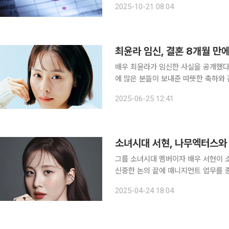
2025-10-21 08:04
Preview: 영업이익, 시장 기대치 하
최윤라 임신, 결혼 8개월 만
배우 최윤라가 임신한 사실을 공개했다. 소속사 판타지오는 25일 "오늘 공개된 최윤라의 임신
에 많은 분들이 보내준 따뜻한 축하와
념하며 소중한 새 식구를 맞이할 준비를 하고 있다"고 밝혔다. 이
2025-06-25 12:41
목드라마 '내 여자친구는 상남자'에 
그룹 소녀시대 멤버이자 배우 서현이 소속사 나무엑터
신중한 논의 끝에 매니지먼트 업무를 종료하기로 협의
신뢰를 바탕으로 배우로 멋지게 성장한
2025-04-24 18:04
는 앞으로도 서현 배우의 활동을 진심