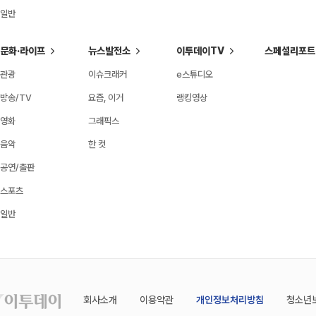
일반
문화·라이프
뉴스발전소
이투데이TV
스페셜리포트
관광
이슈크래커
e스튜디오
방송/TV
요즘, 이거
랭킹영상
영화
그래픽스
음악
한 컷
공연/출판
스포츠
일반
회사소개
이용약관
개인정보처리방침
청소년