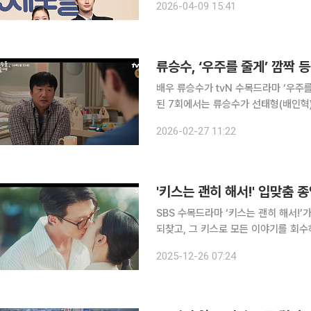
2026-04-09 15:41
가득 상차림에 무엇을 집어야 할지 행
류승수, ‘우주를 줄게’ 깜짝
배우 류승수가 tvN 수목드라마 ‘우주를 줄
된 7회에서는 류승수가 선태형(배인혁)
제 선우진(하준)과 선태형을 남겨두고
2026-02-27 11:22
전개에 대한 궁
'키스는 괜히 해서!' 입맞춤 
SBS 수목드라마 ‘키스는 괜히 해서!
되찾고, 그 키스로 모든 이야기를 회수하며
사기관 닐슨코리아에 따르면 25일 방송된
2025-12-26 07:24
록했다. 이는 직전 회보다 1.7%포인트