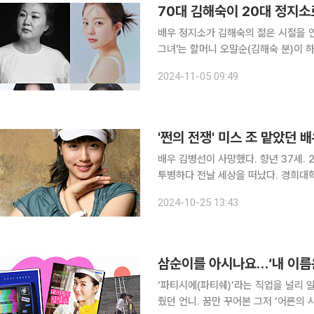
70대 김해숙이 20대 정지소로
배우 정지소가 김해숙의 젊은 시절을 연기한다. 다음 달 방영을 앞둔 KBS 2TV
그녀'는 할머니 오말순(김해숙 분)이 
의 전성기를 즐기는 이야기다. 2014
2024-11-05 09:49
'사생결단 로맨스'의 허승민 작가와 '시
'쩐의 전쟁' 미스 조 맡았던 
배우 김병선이 사망했다. 향년 37세. 25일 매일경제 스타투데이 보도에 따르면 김병선은 지병으로
투병하다 전날 세상을 떠났다. 경희대학교 연극영화를 졸업한 고인은 JYP엔터테인먼트에서 신인
연기자로 활동했다. 고인은 2006년 영화 '최강 로맨스'로 데뷔한 뒤, 2007년 방영한 SBS 수목드
2024-10-25 13:43
라마 '쩐의 전쟁'에서 사채업자 '마동포(
삼순이를 아시나요…‘내 이름은
‘파티시에(파티쉐)’라는 직업을 널리 
줬던 언니. 꿈만 꾸어본 그저 ‘어른의 