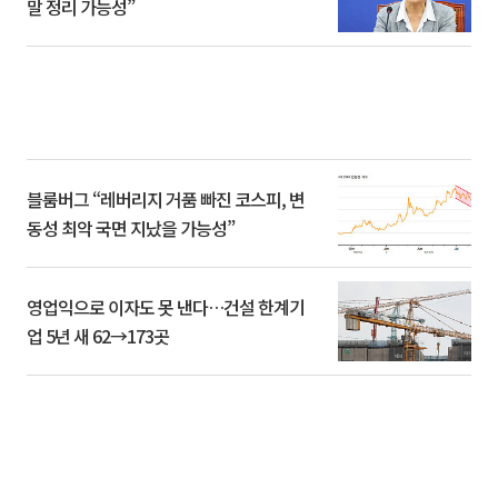
말 정리 가능성”
블룸버그 “레버리지 거품 빠진 코스피, 변
동성 최악 국면 지났을 가능성”
영업익으로 이자도 못 낸다…건설 한계기
업 5년 새 62→173곳