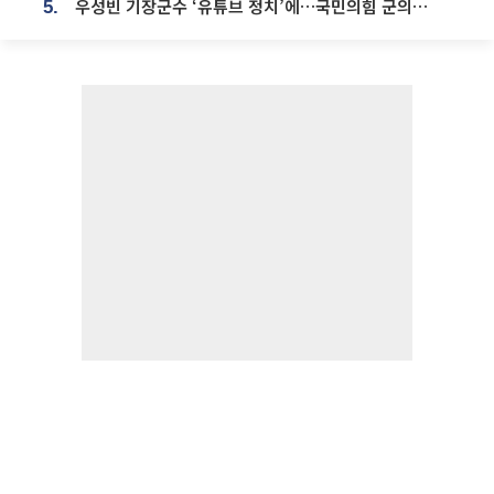
우성빈 기장군수 ‘유튜브 정치’에…국민의힘 군의원들 집단 반발
5.