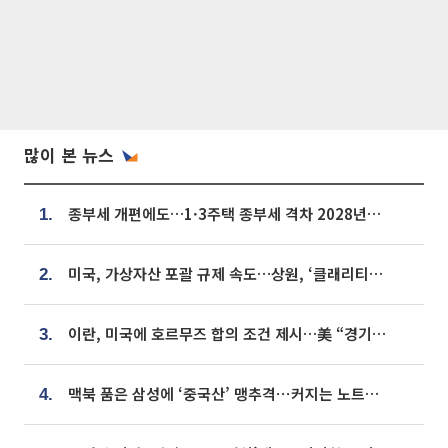
많이 본 뉴스
종부세 개편에도…1·3주택 종부세 격차 2028년부터 확대
1.
미국, 가상자산 포괄 규제 속도…상원, ‘클래리티법’ 9월 절차투표 추진
2.
이란, 미국에 호르무즈 합의 조건 제시…美 “경기 아직 안 끝나” [종합]
3.
맥북 품은 삼성에 ‘중국산’ 맹추격⋯커지는 노트북 OLED 시장
4.