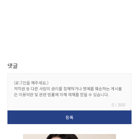
댓글
0 / 300