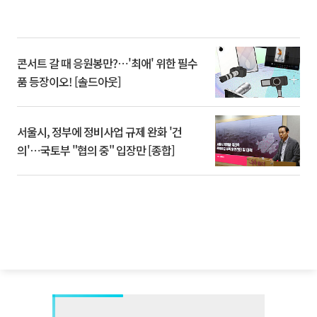
콘서트 갈 때 응원봉만?⋯'최애' 위한 필수
품 등장이오! [솔드아웃]
서울시, 정부에 정비사업 규제 완화 '건
의'⋯국토부 "협의 중" 입장만 [종합]