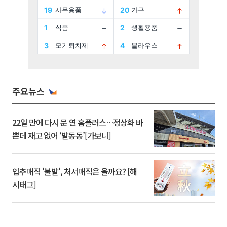
주요뉴스
22일 만에 다시 문 연 홈플러스…정상화 바
쁜데 재고 없어 ‘발동동’[가보니]
입추매직 '불발', 처서매직은 올까요? [해
시태그]