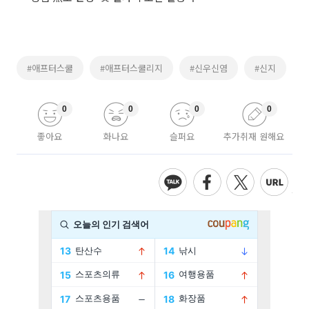
#애프터스쿨
#애프터스쿨리지
#신우신염
#신지
0
0
0
0
좋아요
화나요
슬퍼요
추가취재 원해요