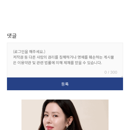
댓글
0 / 300