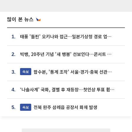
많이 본 뉴스
태풍 '돌핀' 오키나와 접근…일본기상청 경로 업데이트
1.
빅뱅, 20주년 기념 '새 뱅봉' 선보인다⋯콘서트 앞두고 팝업 개최
2.
합수본, '통계 조작' 서울·경기·충북 선관위 등 추가 압수수색
속보
3.
‘나솔사계’ 국화, 결별 후 재등장⋯첫인상 투표 휩쓸고 ‘인기녀’ 등극
4.
전북 완주 삼례읍 공장서 화재 발생
속보
5.