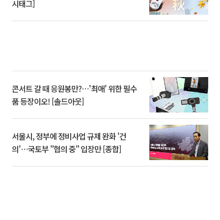
시태그]
콘서트 갈 때 응원봉만?⋯'최애' 위한 필수
품 등장이오! [솔드아웃]
서울시, 정부에 정비사업 규제 완화 '건
의'⋯국토부 "협의 중" 입장만 [종합]