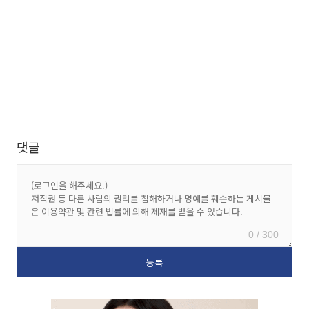
댓글
0 / 300