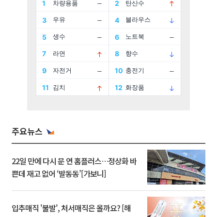
주요뉴스
22일 만에 다시 문 연 홈플러스…정상화 바
쁜데 재고 없어 ‘발동동’[가보니]
입추매직 '불발', 처서매직은 올까요? [해