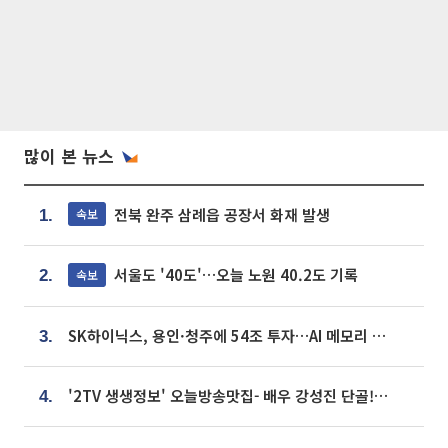
많이 본 뉴스
전북 완주 삼례읍 공장서 화재 발생
속보
1.
서울도 '40도'…오늘 노원 40.2도 기록
속보
2.
SK하이닉스, 용인·청주에 54조 투자…AI 메모리 생산기지 키운다
3.
'2TV 생생정보' 오늘방송맛집- 배우 강성진 단골! 쌀국수ㆍ푸팟퐁 커리 맛집 '블○○○'
4.