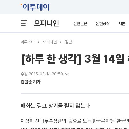
오피니언
논현논단
논현광장
시론
이투데이
오피니언
칼럼
[하루 한 생각] 3월 1
수정 2015-03-14 20:59
임철순 기자
매화는 결코 향기를 팔지 않는다
이상희 전 내무부장관의 ‘꽃으로 보는 한국문화’는 한국인