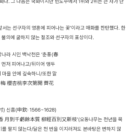
화다. 그 다음은 국화이지만 빈도수에서 1위와 2위는 큰 차가 난
 앞서는 선구자의 영혼에 피어나는 꽃’이라고 매화를 찬탄했다. 한
 불의에 굴하지 않는 절조와 선구자의 표상이다.
당나라 시인 백낙천은 ‘춘풍(春
장 먼저 피어나고/뒤이어 앵두
 마을 안에 깊숙하니/또한 말
苑中梅 櫻杏桃李次第開 薺花
 신흠(申欽· 1566~1628)
賣香 月到千虧餘本質 柳經百別又新枝’(오동나무는 천년을 묵
기를 팔지 않는다/달은 천 번을 이지러져도 본바탕은 변하지 않