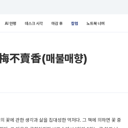
AI 만평
데스크 시각
마감 후
칼럼
노트북 너머
4일 梅不賣香(매불매향)
의 꽃에 관한 생각과 삶을 집대성한 역저다. 그 책에 의하면 꽃 중