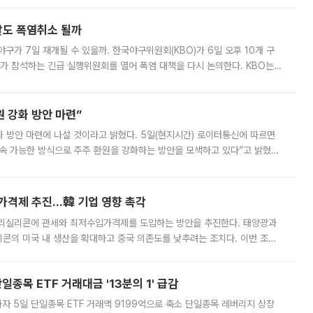
말도 폭염취소 될까
구가 7일 재개될 수 있을까. 한국야구위원회(KBO)가 6일 오후 10개 구
 참석하는 긴급 실행위원회를 열어 폭염 대책을 다시 논의한다. KBO는
서 관람객과 선수단의 안전 위험 상황이 발생했다”며 5∼6일 예정됐던
 강화 방안 마련”
 것이라고 밝혔다. 5일(현지시간) 로이터통신에 따르면
속 가능한 방식으로 주주 환원을 강화하는 방안을 모색하고 있다”고 밝혔다.
그러면서 자세한 내용은 “조만간 공개할 예정”이라고 덧붙였다. SK하이닉스도 로이터에 전달한 성명에서 “연
가격제 추진…韓 기업 영향 촉각
폴리실리콘에 관세와 최저수입가격제를 도입하는 방안을 추진한다. 태양광과
콘의 미국 내 생산을 확대하고 중국 의존도를 낮추려는 조치다. 이번 조처
쏠리고 있다. 5일(현지시간) 블룸버그통신에 따르면 미국 행정부 내에서는
종목 ETF 거래대금 '13분의 1' 급감
자 5일 단일종목 ETF 거래액 9199억으로 축소 단일종목 레버리지 상장