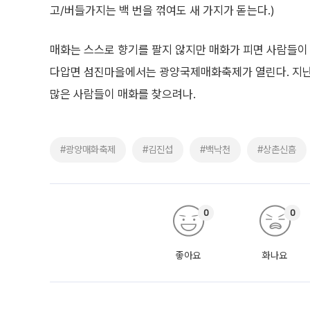
고/버들가지는 백 번을 꺾여도 새 가지가 돋는다.)
매화는 스스로 향기를 팔지 않지만 매화가 피면 사람들이 
다압면 섬진마을에서는 광양국제매화축제가 열린다. 지난해
많은 사람들이 매화를 찾으려나.
#광양매화축제
#김진섭
#백낙천
#상촌신흠
0
0
좋아요
화나요