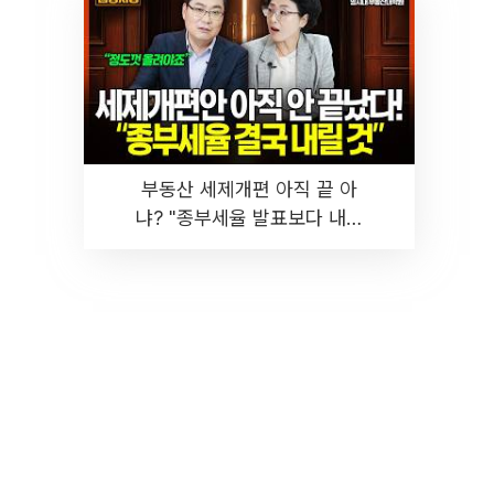
부동산 세제개편 아직 끝 아
냐? "종부세율 발표보다 내릴
것" 장기거주·양도세 전망 I 집
땅지성 I 김인만, 진미윤