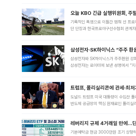
오늘 KBO 긴급 실행위원회, 주
기록적인 폭염으로 이틀간 멈춰 선 프로야
단 단장과 한국프로야구선수협회 관계자가
5일 “최근 전국적으로 폭염이 지속되면
KBO리그와
삼성전자·SK하이닉스 “주주 환원
삼성전자와 SK하이닉스가 주주환원 강화 방안 마련에 나설
삼성전자는 로이터에 보낸 성명에서 “지
트럼프, 폴리실리콘에 관세·최저
도널드 트럼프 미국 대통령이 수입산 
반도체 공급망의 핵심 원재료인 폴리실리
로 한국 기업에 미칠 영향에도 관심이 
레버리지 규제 4거래일 만에…단일
기본예탁금 현금 3000만원 조기 상향하