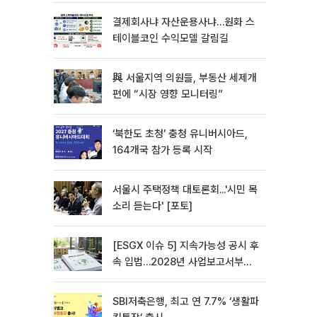
결제회사냐 자산운용사냐…원화 스
테이블코인 수익모델 갈림길
與 서울지역 의원들, 부동산 세제개
편에 “시장 영향 모니터링”
‘북한도 초청’ 충청 유니버시아드,
164개국 참가 등록 시작
서울시 주택정책 대토론회...'시민 목
소리 듣는다' [포토]
[ESGX 이슈 5] 지속가능성 공시 후
속 입법…2028년 사업보고서부터
적용
SBI저축은행, 최고 연 7.7% ‘생활파