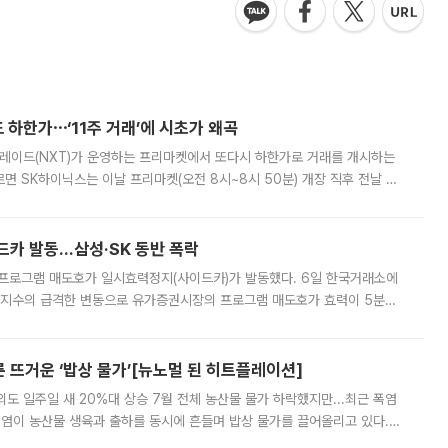
 하한가⋯‘11주 거래’에 시초가 왜곡
트레이드(NXT)가 운영하는 프리마켓에서 또다시 하한가로 거래를 개시하는
면 SK하이닉스는 이날 프리마켓(오전 8시~8시 50분) 개장 직후 전날 정
000원에 거래됐다. 거래량은 11주에 불과했으나, 최초 가격 결정이 기존 정
드카 발동…삼성·SK 동반 폭락
 프로그램 매도호가 일시효력정지(사이드카)가 발동했다. 6일 한국거래소에
선물지수의 급격한 변동으로 유가증권시장의 프로그램 매도호가 효력이 5분간
물지수는 전 거래일 종가 대비 52.48포인트(5.04%) 내린 987.24를 기
른 뜨거운 ‘밥상 물가’[뉴노멀 된 히트플레이션]
도 일주일 새 20%대 상승 7월 전체 농산물 물가 하락했지만...최근 폭염
폭염이 농산물 생육과 출하를 동시에 흔들며 밥상 물가를 끌어올리고 있다.
 아니라 오이와 참외, 브로콜리 가격까지 일주일 새 두 자릿수로 뛰었다.