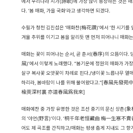
에서 우리나라 시가(詩歌)에 가장 많이 등장하는 것은 매
다. ‘봄 매화, 가을 국화’라고 생각하면 되겠다.
수필가 청천 김진섭은 ‘매화찬(梅花讚)’에서 ‘한 시기를
겨울 추위를 이기고 봄을 알리듯 맨 먼저 피어나니 매화는
매화는 꽃이 피어나는 순서, 곧 춘서(春序)의 으뜸이다. 
風)’에서 이렇게 노래했다. “봄기운에 정원의 매화가 가
살구 복사꽃 오얏꽃이 차례로 핀다./냉이꽃 느릅나무 열매
하리라, 봄바람이 나를 위해 불어왔다고.”[春風先發
楡莢深村裏 亦道春風爲我來]
매화예찬 중 가장 유명한 것은 조선 중기의 문신 상촌(象村)
의 ‘야언(野言)’이다. ‘桐千年老恒藏曲 梅一生寒不
어도 제 곡조를 간직하고/매화는 평생 춥게 지내도 그 향