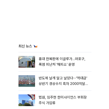
최신 뉴스
홍대 한복판에 이글루가…마포구,
폭염 피난처 ‘해피소’ 운영
반도체 날개 달고 날았다⋯'역대급'
상반기 경상수지 흑자 2000억달러
육박 [종합]
법원, 임주현 한미사이언스 부회장
주식 가압류