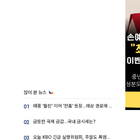
많이 본 뉴스
태풍 '돌핀' 이어 '찬홈' 등장…예상 경로에 한국 '한숨'
01
급등한 국제 금값…국내 금시세는?
02
오늘 KBO 긴급 실행위원회, 주말도 폭염취소 될까
03