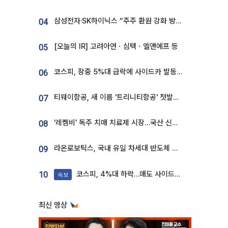
삼성전자·SK하이닉스 “주주 환원 강화 방안 마련”
04
[오늘의 IR] 고려아연ㆍ심텍ㆍ엘앤에프 등
05
코스피, 장중 5%대 급락에 사이드카 발동…삼성·SK 동반 폭락
06
티웨이항공, 새 이름 '트리니티항공' 첫발…SSC 전략 본격화
07
‘레켐비’ 독주 치매 치료제 시장…국산 신약 등장하나
08
라온로보틱스, 국내 유일 차세대 반도체 공정 로봇 개발 ‘고객사 테스트 진행’
09
코스피, 4%대 하락…매도 사이드카 발동
10
속보
최신 영상