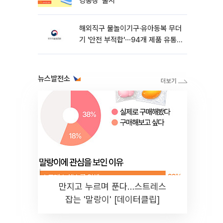
킹통장’ 출시
해외직구 물놀이기구·유아동복 무더
기 '안전 부적합'⋯94개 제품 유통
차단
뉴스발전소
만지고 누르며 푼다…스트레스
잡는 '말랑이' [데이터클립]