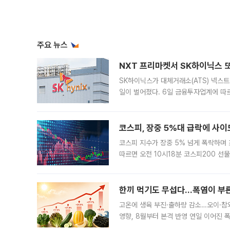
주요 뉴스
NXT 프리마켓서 SK하이닉스 또
SK하이닉스가 대체거래소(ATS) 넥스
일이 벌어졌다. 6일 금융투자업계에 따르
규장 종가보다 29.98% 내린 116만8
규시장과 달
코스피, 장중 5%대 급락에 사이
코스피 지수가 장중 5% 넘게 폭락하며
따르면 오전 10시18분 코스피200 
정지됐다. 발동 시점 당시 코스피200 선
록했다.
한끼 먹기도 무섭다...폭염이 부
고온에 생육 부진·출하량 감소…오이·참외
영향, 8월부터 본격 반영 연일 이어진 
고온에 취약한 시금치와 상추 등 잎채소뿐