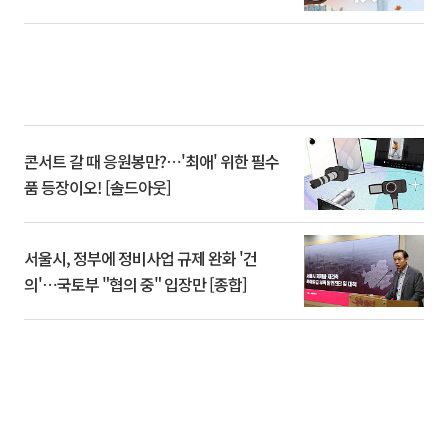
콘서트 갈 때 응원봉만?⋯'최애' 위한 필수
품 등장이오! [솔드아웃]
서울시, 정부에 정비사업 규제 완화 '건
의'⋯국토부 "협의 중" 입장만 [종합]