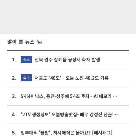
많이 본 뉴스
전북 완주 삼례읍 공장서 화재 발생
속보
1.
서울도 '40도'…오늘 노원 40.2도 기록
속보
2.
SK하이닉스, 용인·청주에 54조 투자…AI 메모리 생산기지 키운다
3.
'2TV 생생정보' 오늘방송맛집- 배우 강성진 단골! 쌀국수ㆍ푸팟퐁 커리 맛집 '블○○○'
4.
입추매직 '불발', 처서매직은 올까요? [해시태그]
5.