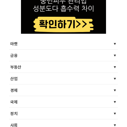
마켓
금융
부동산
산업
경제
국제
정치
사회