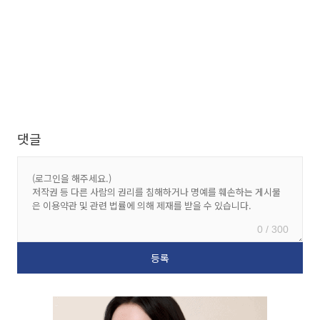
댓글
0 / 300