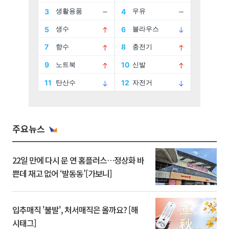
주요뉴스
22일 만에 다시 문 연 홈플러스…정상화 바
쁜데 재고 없어 ‘발동동’[가보니]
입추매직 '불발', 처서매직은 올까요? [해
시태그]