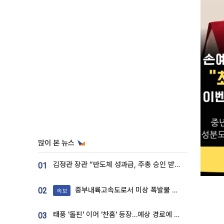
많이 본 뉴스
김정관 장관 “반도체 성과급, 주총 승인 받도록”…상법·자본시장법 개정 시사
01
중부내륙고속도로서 미상 폭발물 발견
02
속보
태풍 '돌핀' 이어 '찬홈' 등장…예상 경로에 한국 '한숨'
03