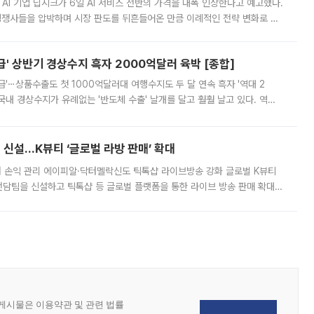
 AI 기업 딥시크가 6일 AI 서비스 전반의 가격을 대폭 인상한다고 예고했다.
 경쟁사들을 압박하며 시장 판도를 뒤흔들어온 만큼 이례적인 전략 변화로 평
 이날 공지를 통해 구체적인 인상 폭은 공개하지 않았지만 상당한 수
' 상반기 경상수지 흑자 2000억달러 육박 [종합]
급'⋯상품수출도 첫 1000억달러대 여행수지도 두 달 연속 흑자 '역대 2
국내 경상수지가 유례없는 '반도체 수출' 날개를 달고 훨훨 날고 있다. 역대
경상수지 뿐 아니라 상반기 경상수지 흑자도 2000억달러에 근접하며 사상 최
신설…K뷰티 ‘글로벌 라방 판매’ 확대
터 손익 관리 에이피알·닥터멜락신도 틱톡샵 라이브방송 강화 글로벌 K뷰티
담팀을 신설하고 틱톡샵 등 글로벌 플랫폼을 통한 라이브 방송 판매 확대에
급하는 데서 한발 더 나아가 방송 기획과 상품 구성, 출연자 섭외, 손익