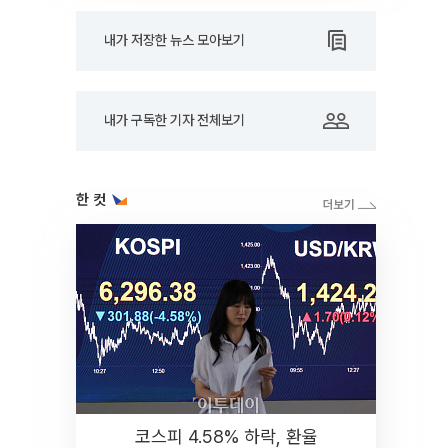
내가 저장한 뉴스 모아보기
내가 구독한 기자 전체보기
한 컷
코스피 4.58% 하락, 환율