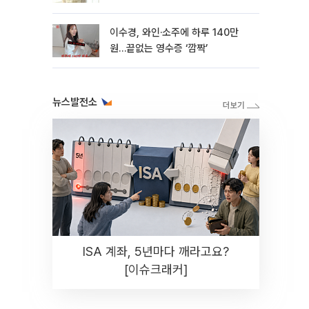
이수경, 와인·소주에 하루 140만
원…끝없는 영수증 ‘깜짝’
뉴스발전소
ISA 계좌, 5년마다 깨라고요?
[이슈크래커]