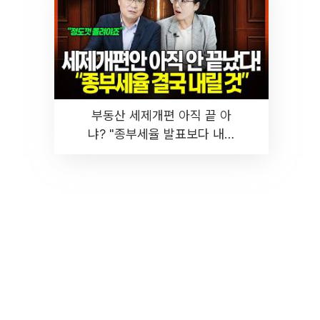
부동산 세제개편 아직 끝 아
냐? "종부세율 발표보다 내릴
것" 장기거주·양도세 전망 I 집
땅지성 I 김인만, 진미윤