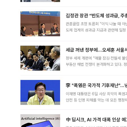
는 5년마다 계좌를 해지하라는 건가요?”
편을
김정관 장관 “반도체 성과급, 
관훈클럽 초청 토론회 “이익 나눌 때 아
도체 업계의 성과급 지급과 관련해 일정
최근 상법·자본시장법 개정으로 기업 지
세금 꺼낸 정부에…오세훈 서울시장
정부 세제 개편에 “매물 잠김·전월세 불
부동산 해법 전쟁이 본격화하고 있다. 
드를 꺼내자 서울시는 전·월세 부담만 
李 "폭염은 국가적 기후재난"…냉
이재명 대통령은 6일 사상 최악의 폭염
안전 등 인명 피해를 막는 데 모든 행
인프라 확충 계획을 내년도 예산안에 반
中 딥시크, AI 가격 대폭 인상 