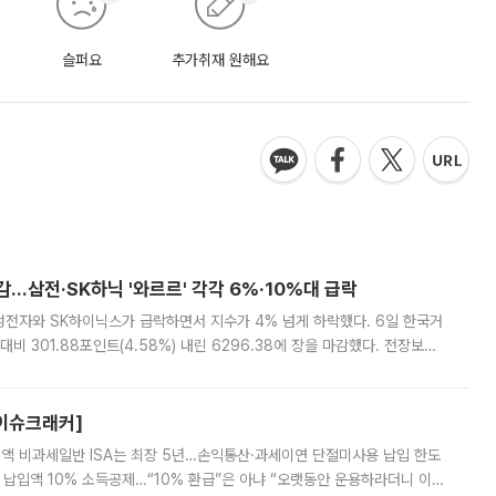
슬퍼요
추가취재 원해요
감…삼전·SK하닉 '와르르' 각각 6%·10%대 급락
삼성전자와 SK하이닉스가 급락하면서 지수가 4% 넘게 하락했다. 6일 한국거
비 301.88포인트(4.58%) 내린 6296.38에 장을 마감했다. 전장보다
스피는 장중 한때 6550.94까지 오르기도 했으나 6238.32까지 밀리기도 했
[이슈크래커]
 전액 비과세일반 ISA는 최장 5년…손익통산·과세이연 단절미사용 납입 한도
납입액 10% 소득공제…“10% 환급”은 아냐 “오랫동안 운용하라더니 이제