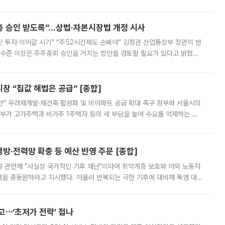
 ‘만능 절세 통장’으로 불리는 개인종합자산관리계좌(ISA)가 두 갈래로 개
주총 승인 받도록”…상법·자본시장법 개정 시사
닌 투자 이어갈 시기” “주52시간제도 손봐야” 김정관 산업통상부 장관이 반
 수준 이상은 주주총회 승인을 거치는 방안을 검토할 필요가 있다고 밝혔다.
배구조와 주주권 강화 논의가 이어지는 가운데, 핵심 연구인력에 대한
 “집값 해법은 공급” [종합]
안” 우려재개발·재건축 활성화 및 비아파트 공급 확대 촉구 정부와 서울시의
정부가 고가주택과 비거주 1주택자 등의 세 부담을 높여 수요를 억제하는 카
키울 것이라며 세금이 아닌 공급이 근본적인 처방이라고 전면 반박했다.
방·전력망 확충 등 예산 반영 주문 [종합]
과 관련해 "사실상 국가적인 기후 재난"이라며 취약계층 보호와 야외 노동자
정력을 총동원하라고 지시했다. 아울러 반복되는 극한 기후에 대비해 폭염 대응
영하는 방안도 검토하라고 주문했다. 이 대통령은 이날 폭염·가뭄 대
예고⋯‘초저가 전략’ 접나