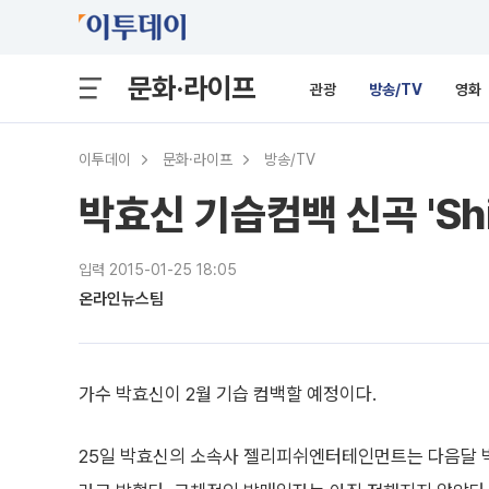
문화·라이프
관광
방송/TV
영화
이투데이
문화·라이프
방송/TV
박효신 기습컴백 신곡 'Shin
입력 2015-01-25 18:05
온라인뉴스팀
가수 박효신이 2월 기습 컴백할 예정이다.
25일 박효신의 소속사 젤리피쉬엔터테인먼트는 다음달 박효신이