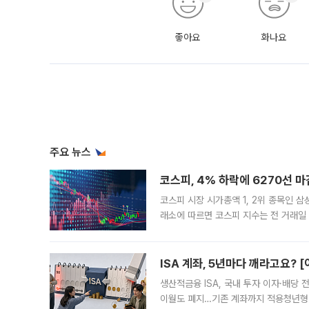
좋아요
화나요
주요 뉴스
코스피, 4% 하락에 6270선 마
코스피 시장 시가총액 1, 2위 종목인 
래소에 따르면 코스피 지수는 전 거래일 대
1.81% 내린 6478.75에 출발한 코
다. 이날 오전
ISA 계좌, 5년마다 깨라고요? 
생산적금융 ISA, 국내 투자 이자·배당
이월도 폐지…기존 계좌까지 적용청년형 