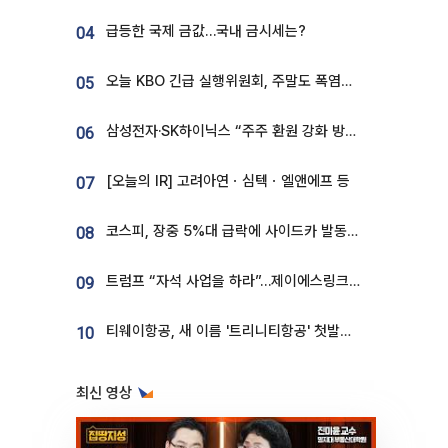
급등한 국제 금값…국내 금시세는?
04
오늘 KBO 긴급 실행위원회, 주말도 폭염취소 될까
05
삼성전자·SK하이닉스 “주주 환원 강화 방안 마련”
06
[오늘의 IR] 고려아연ㆍ심텍ㆍ엘앤에프 등
07
코스피, 장중 5%대 급락에 사이드카 발동…삼성·SK 동반 폭락
08
트럼프 “자석 사업을 하라”…제이에스링크, 비중국 영구자석 공급망 구축 속도
09
티웨이항공, 새 이름 '트리니티항공' 첫발…SSC 전략 본격화
10
최신 영상