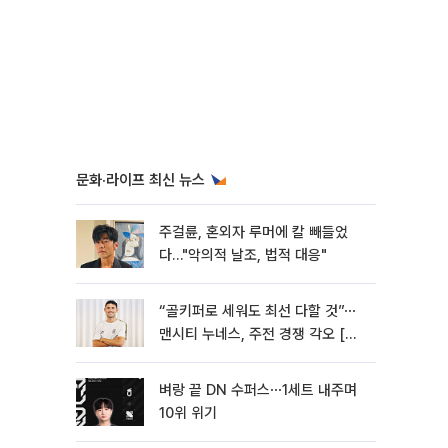
문화·라이프 최신 뉴스
주걸륜, 혼외자 루머에 칼 빼들었
다…"악의적 날조, 법적 대응"
“골키퍼로 세워도 최선 다할 것”⋯
맨시티 누네스, 주전 경쟁 각오 [인
터뷰]
벼랑 끝 DN 수퍼스⋯1세트 내주며
10위 위기