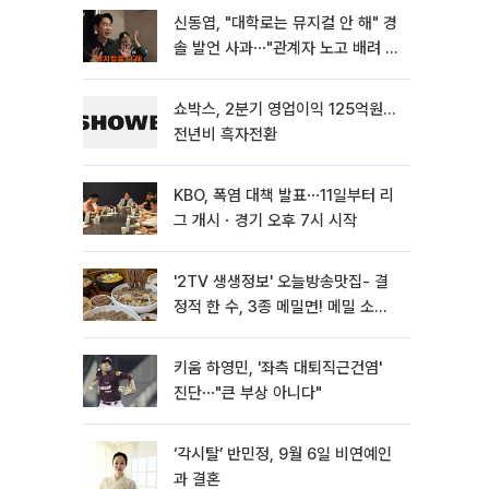
신동엽, "대학로는 뮤지컬 안 해" 경
솔 발언 사과⋯"관계자 노고 배려 못
해"
쇼박스, 2분기 영업이익 125억원…
전년비 흑자전환
KBO, 폭염 대책 발표⋯11일부터 리
그 개시ㆍ경기 오후 7시 시작
'2TV 생생정보' 오늘방송맛집- 결
정적 한 수, 3종 메밀면! 메밀 소바
맛집 '의○○○○'
키움 하영민, '좌측 대퇴직근건염'
진단⋯"큰 부상 아니다"
‘각시탈’ 반민정, 9월 6일 비연예인
과 결혼