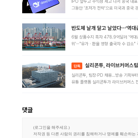
IPO 앞두고 수익성 제고 나서 중국 대표
그동안 ‘초저가 전략’으로 미국과 중국
가된다. 블룸버그통신에 따르면 딥시크는
반도체 날개 달고 날았다⋯'역대급
6월 상품수지 흑자 478.9억달러 '역대
위'⋯"유가ㆍ환율 영향 출국자 수 감소" 
급 수출 호조가 매달 이어지면서 6월 
대 기
실리콘투, 라이브커머스팀 
단독
실리콘투, 팀장·PD 채용…방송 기획부
유통 플랫폼 실리콘투가 라이브커머스 전
나섰다. 국내 화장품을 해외 유통망에 공
댓글