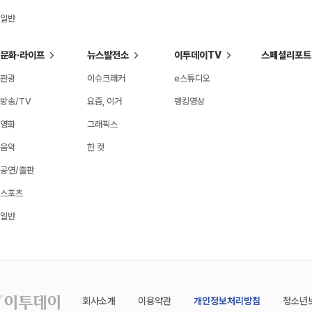
일반
문화·라이프
뉴스발전소
이투데이TV
스페셜리포트
관광
이슈크래커
e스튜디오
방송/TV
요즘, 이거
랭킹영상
영화
그래픽스
음악
한 컷
공연/출판
스포츠
일반
회사소개
이용약관
개인정보처리방침
청소년