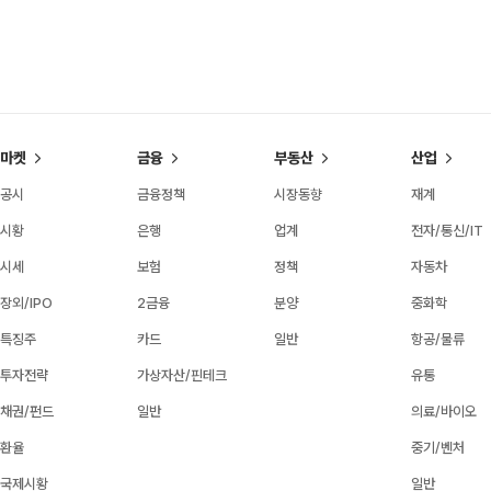
마켓
금융
부동산
산업
공시
금융정책
시장동향
재계
시황
은행
업계
전자/통신/IT
시세
보험
정책
자동차
장외/IPO
2금융
분양
중화학
특징주
카드
일반
항공/물류
투자전략
가상자산/핀테크
유통
채권/펀드
일반
의료/바이오
환율
중기/벤처
국제시황
일반