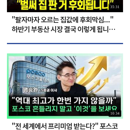
35:31
"팔자마자 오르는 집값에 후회막심..."
하반기 부동산 시장 결국 이렇게 됩니다 I
집땅지성 I 김인만, 심형석 교수
10:34
"전 세계에서 프리미엄 받는다?" 포스코