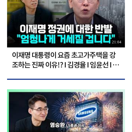
21:04
이재명 대통령이 요즘 초고가주택을 강
조하는 진짜 이유!? I 김경율 I 임윤선 I 정
치대학