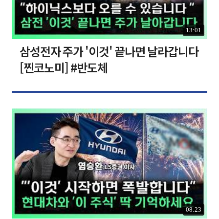
13:01
삼성전자 주가 '이것' 끝나면 날라갑니다
[찐코노미] #반도체
08:23