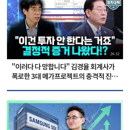
26:32
"이러다 다 망합니다" 김경율 회계사가
폭로한 3대 메가프로젝트의 충격적 진실
I 김경율 I 임윤선 I 정치대학