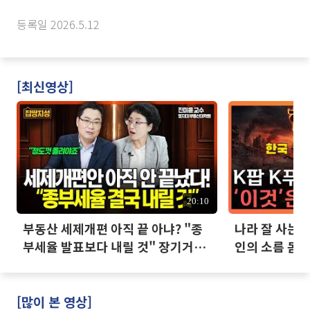
등록일 2026.5.12
[최신영상]
20:10
부동산 세제개편 아직 끝 아냐? "종
나라 잘 사는데
부세율 발표보다 내릴 것" 장기거주
인의 소름 돋는
·양도세 전망 I 집땅지성 I 김인만,
진미윤
[많이 본 영상]