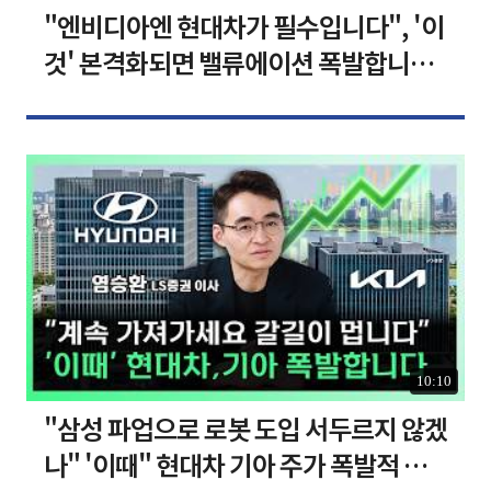
"엔비디아엔 현대차가 필수입니다", '이
것' 본격화되면 밸류에이션 폭발합니다
[찐코노미]
10:10
"삼성 파업으로 로봇 도입 서두르지 않겠
나" '이때" 현대차 기아 주가 폭발적 성