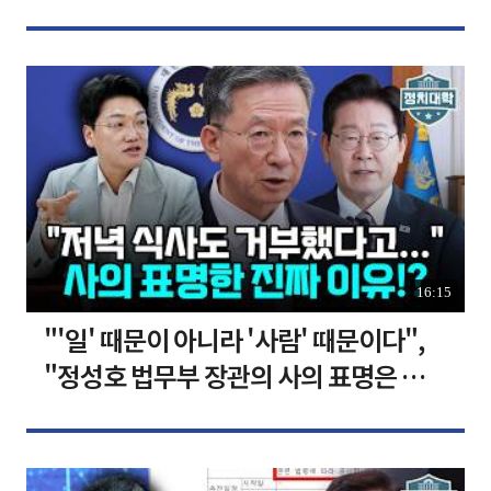
장합니다 [찐코노미]
16:15
"'일' 때문이 아니라 '사람' 때문이다",
"정성호 법무부 장관의 사의 표명은 이재
명 정부의 가장 큰 위기" I 설주완 I 임윤
선 I 정치대학