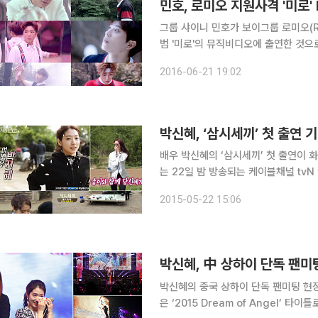
민호, 로미오 지원사격 '미로'
그룹 샤이니 민호가 보이그룹 로미오(R
범 '미로'의 뮤직비디오에 출연한 것으로 알려져 기대를 모
는 21일 0시 공식 SNS를 통해 로미
2016-06-21 19:02
박신혜, ‘삼시세끼’ 첫 출연 기
배우 박신혜의 ‘삼시세끼’ 첫 출연이 화제다. 소속사 S.A.L.T.(솔트)엔터테인먼트에
는 22일 밤 방송되는 케이블채널 tvN ‘삼시세
스북에는 "초특급 게스트? 초특급 일꾼
2015-05-22 15:06
금요일 밤을 만들어드리겠습니다. 커밍
박신혜, 中 상하이 단독 팬미
박신혜의 중국 상하이 단독 팬미팅 현장이 공개됐다. 28일 박신혜 소속사 
은 ‘2015 Dream of Angel’