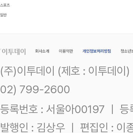
스포츠
일반
회사소개
이용약관
개인정보처리방침
청소년
(주)이투데이 (제호 : 이투데이
02) 799-2600
등록번호 : 서울아00197 ㅣ 등록일
발행인 : 김상우 ㅣ 편집인 : 