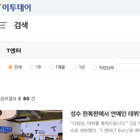
검색
전체
1주
1개월
1년
직접입력
검색결과 총
60
건
성수 한복판에서 연예인 데뷔?
“다람님, 데뷔를 축하드립니다.” 3일 기자는 연습생이 된 지 15분 만에 ‘다람’이라는 예명의 밴드 가
수로 데뷔했다. ‘T 엔터(T Ent.)’
밴드, 배우 등으로 데뷔할 수 있다. 연