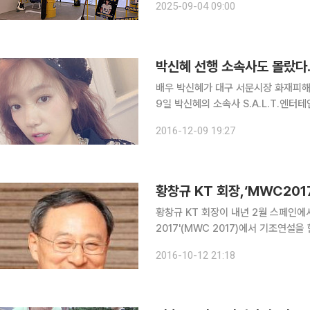
2025-09-04 09:00
Factory) 성수’를 방문하면 된다.
박신혜 선행 소속사도 몰랐다
배우 박신혜가 대구 서문시장 화재피해
9일 박신혜의 소속사 S.A.L.T.엔
천만 원을 쾌척한 데 대해 "박신혜의 
2016-12-09 19:27
했다. 이어 관계자는 "5천만 원을 기
황창규 KT 회장,‘MWC201
황창규 KT 회장이 내년 2월 스페인에
2017'(MWC 2017)에서 기조연설을 한다. 세계이동통신사업자협회(GSMA)는 12
통해 내년 2월 27일부터 3월 2일까지
2016-10-12 21:18
명의 명단을 공개했다. 이