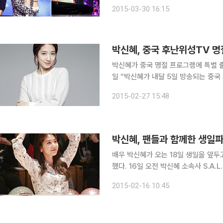
팅 현장을 표출했다. 박신혜는 27일 상해로 입국해 iapm센터에서 중국 취재진과 투어 기자회견을
2015-03-30 16:15
갖고 다음 날 상해 정안구에 위치한 Sh
박신혜, 중국 후난위성TV 명
박신혜가 중국 명절 프로그램에 특별 출연한다. 박신혜 소속사 S.A.L.T. 엔터테
일 “박신혜가 내달 5일 방송되는 중
초청 받아 출연을 확정했다”고 전했다. ‘쾌락대본영’ 등 굵직한 프로그램을 보유한 후난위성TV
2015-02-27 15:48
설과 함께 중국의 가장 큰 명절로 꼽
박신혜, 팬들과 함께한 생일파
배우 박신혜가 오는 18일 생일을 앞두
했다. 16일 오전 박신혜 소속사 S.A.L.T.엔터테인먼트는 팬들과 행복한 시간을 함께한 박신혜의 환
한 꽃미소를 공개했다. 지난 14일 오후 서울 강남구 삼성동 베어홀에서 열린 이날 행사는 박신혜의
2015-02-16 10:45
국내외 팬 200여명이 자리한 가운데 