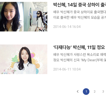
박신혜, 14일 중국 상하이 출
배우 박신혜가 중국 상하이로 출국했다. 14일 오전 박신혜의 소속사 S.A.L.T.엔터테인먼트는
이로 출국한 배우 박신혜의 모습을 공개했다. 공개된 사진 속 박신혜는 화이트 셔츠
백을 매치한 모습으로 환한 미소를 보였다
2014-06-14 16:04
다 연타석 홈런을 기록하며 중국에서 
‘다재다능’ 박신혜, 11일 정오
배우 박신혜가 사랑스런 목소리로 매력을 발산한다. 박신혜의 소속사 S.A.
정오 박신혜의 신곡 ‘My Dear(부제:꽃)’ 음원이 공
반했어’, ‘상속자들’까지 출연하는 작
2014-06-11 10:04
받은 박신혜는 올초 발표한 ‘팔베개’에
1
2
3