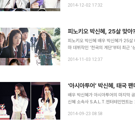
의 SNS를 통해 각각 공개된 ‘상의원
2014-12-02 17:32
아 눈길을 모았다. 공개된 사진들
피노키오 박신혜, 25살 맞아
피노키오 박신혜 배우 박신혜가 25살 나이가 무색한 교복 자태를 뽐내 화제다. 특히 박신혜는 드라
마 데뷔작인 ‘천국의 계단’부터 최근 ‘
일 SBS는 12일 첫방송을 앞둔 수목
2014-11-03 12:37
는 교복치마 속에 체육복 바지를 입어
배우 박신혜가 아시아투어의 마지막 공연
신혜 소속사 S.A.L.T.엔터테인먼트는
팅 현장을 공개했다. 박신혜와 태국 팬들과의 만남은 지난해에 이어 두 번째다. 태국 팬들은 박신혜
2014-09-23 08:58
의 수완나품 공항 입국에서 기자회견, 