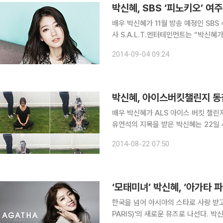
박신혜, SBS ‘피노키오’ 여
배우 박신혜가 11월 방송 예정인 SBS 수
사 S.A.L.T.엔터테인먼트는 “박신
4일 밝혔다. '너의 목소리가 들려' 박혜련 작가와 조수원 PD의 재회로 화제를 모은 '피노키오'는 치
2014-09-04 09:24
열한 세상 속으로 뛰어든 20대 사회
박신혜, 아이스버킷챌린지 동참
배우 박신혜가 ALS 아이스 버킷 챌린지에 동참했다. 21일 오전 영화 
유연석의 지목을 받은 박신혜는 22일 
이스 버킷 챌린지에 도전한 동영상을 공개했다. 공개된 영상에서 화장기 없이 
2014-08-22 07:50
으로 인사한 박신혜는 “저의 작은 이 
‘모태미녀’ 박신혜, ‘아가타 
한국을 넘어 아시아의 스타로 사랑 받고
PARIS)'의 새로운 뮤즈로 나선다. 박신혜 소속사 S.A.L.T.엔터테인먼트는 1일 1030 여성의 워너비