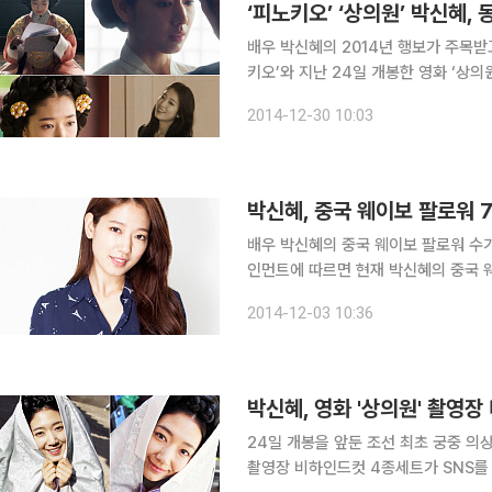
‘피노키오’ ‘상의원’ 박신혜,
배우 박신혜의 2014년 행보가 주목받고 있다. 박신혜는 인기리에 방송중인 SBS
키오’와 지난 24일 개봉한 영화 ‘상
랑 받고 있다. ‘피노키오’의 박신혜는 치열한 세상 속으로 뛰어든 사회부 수습기자 최인하로 분했다.
2014-12-30 10:03
극중 피노키오 증후군을 가진 인하는 
박신혜, 중국 웨이보 팔로워 
배우 박신혜의 중국 웨이보 팔로워 수가 700만명을 넘어섰다. 
인먼트에 따르면 현재 박신혜의 중국 웨
트워크 서비스인 웨이보 700만 팔로워 돌파는
2014-12-03 10:36
가 열연중인 SBS ‘피노키오’ 역시 중
박신혜, 영화 '상의원' 촬영
24일 개봉을 앞둔 조선 최초 궁중 의
촬영장 비하인드컷 4종세트가 SNS를 통해 깜짝 공개됐다. 박신혜