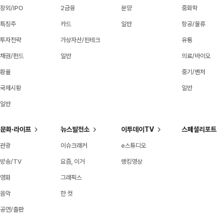
장외/IPO
2금융
분양
중화학
특징주
카드
일반
항공/물류
투자전략
가상자산/핀테크
유통
채권/펀드
일반
의료/바이오
환율
중기/벤처
국제시황
일반
일반
문화·라이프
뉴스발전소
이투데이TV
스페셜리포트
관광
이슈크래커
e스튜디오
방송/TV
요즘, 이거
랭킹영상
영화
그래픽스
음악
한 컷
공연/출판