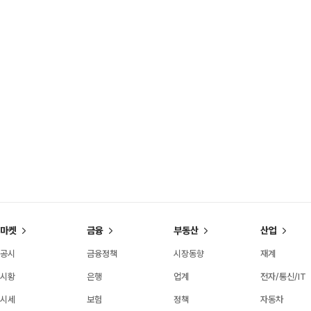
마켓
금융
부동산
산업
공시
금융정책
시장동향
재계
시황
은행
업계
전자/통신/IT
시세
보험
정책
자동차