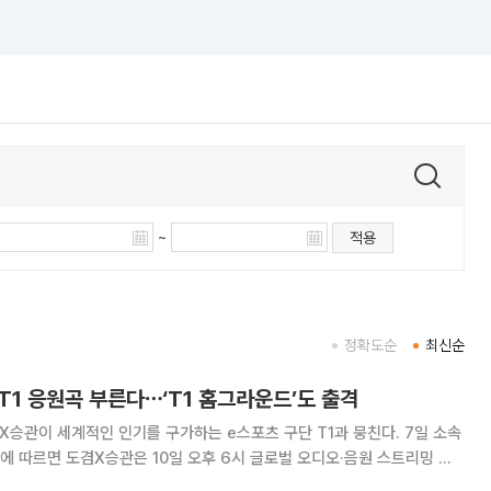
~
적용
정확도순
최신순
T1 응원곡 부른다⋯‘T1 홈그라운드’도 출격
승관이 세계적인 인기를 구가하는 e스포츠 구단 T1과 뭉친다. 7일 소속
 따르면 도겸X승관은 10일 오후 6시 글로벌 오디오·음원 스트리밍 플
공식 응원곡(Anthem) ‘원 - 스포티파이 싱글즈(One - Spotify