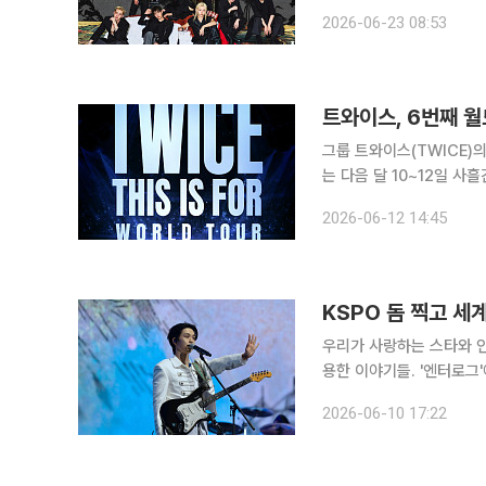
채널에 월드투어 '스트레이 키즈
2026-06-23 08:53
포스터를 공개했다. 포스
트와이스, 6번째 월
그룹 트와이스(TWICE)의
는 다음 달 10~12일 사
(THIS IS FOR)' 앙코르 
2026-06-12 14:45
럽 원스 5기 회원을 대상
KSPO 돔 찍고 세
우리가 사랑하는 스타와 인
용한 이야기들. '엔터로그'에서 만나보세요. 국내 음악 시장
어져 왔습니다. 페스티벌 
2026-06-10 17:22
적인 장면이 아닌데요. 기