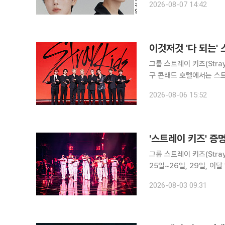
2026-08-07 14:42
Sin
이것저것 '다 되는'
그룹 스트레이 키즈(Stray Ki
구 콘래드 호텔에서는 스트레
THAT) 기념 기자간담회가
2026-08-06 15:52
필릭스, 승민, 아이엔이 
'스트레이 키즈' 
그룹 스트레이 키즈(Stray Kid
25일~26일, 29일, 이
'스트레이 키즈 월드투어 [런 
2026-08-03 09:31
일 공연까지 총 5회에 걸