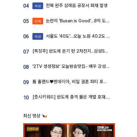
전북 완주 삼례읍 공장서 화재 발생
04
속보
논란의 'Busan is Good'…8억 도시브랜드, 용산 대통령실 CI 업체가 수행
05
단독
서울도 '40도'…오늘 노원 40.2도 기록
06
속보
[특징주] 반도체 온기 탄 2차전지...삼성SDI, 장 초반 7% 넘게 껑충
07
'2TV 생생정보' 오늘방송맛집- 배우 강성진 단골! 쌀국수ㆍ푸팟퐁 커리 맛집 '블○○○'
08
톰 홀랜드♥젠데이아, 비밀 결혼 파티 포착⋯호텔 대관비만 9억
09
[증시키워드] 반도체 충격 뚫은 개별 호재...포스코퓨처엠·에코프로·한화솔루션 '눈길'
10
최신 영상