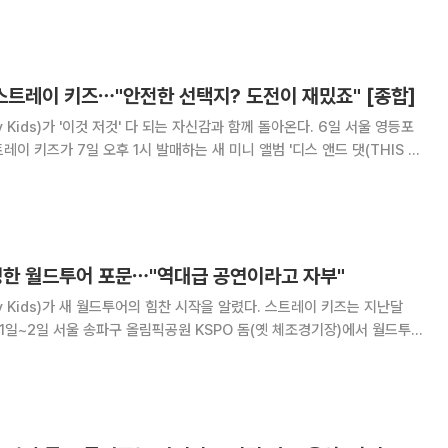
gles)’를 공개한다. ‘원 - 스포티파이
 스트레이 키즈⋯"안전한 선택지? 도전이 재밌죠" [종합]
ds)가 '이것 저것' 다 되는 자신감과 함께 돌아온다. 6일 서울 영등포
이 키즈가 7일 오후 1시 발매하는 새 미니 앨범 '디스 앤드 댓(THIS &
 열렸다. 이날 행사에는 스트레이 키즈 멤버 방찬, 리노, 창빈, 현진, 한,
참석해 신
증명한 월드투어 포문⋯"역대급 공연이라고 자부"
s)가 새 월드투어의 힘찬 시작을 알렸다. 스트레이 키즈는 지난달
달 1일~2일 서울 송파구 올림픽공원 KSPO 돔(옛 체조경기장)에서 월드투어
잇](Stray Kids World Tour [RUN IT])'의 화려한 막을 올렸다. 평