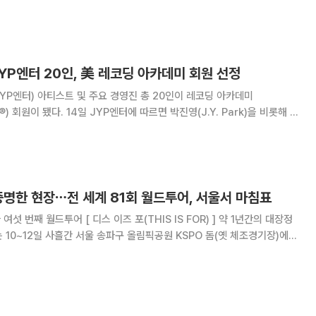
어의
P엔터 20인, 美 레코딩 아카데미 회원 선정
YP엔터) 아티스트 및 주요 경영진 총 20인이 레코딩 아카데미
따르면 박진영(J.Y. Park)을 비롯해 트
사나, 지효, 미나, 다현, 채영, 쯔위)와 스트레이 키즈(방찬, 리노, 창빈, 현
이엔)까지
증명한 현장⋯전 세계 81회 월드투어, 서울서 마침표
여섯 번째 월드투어 [ 디스 이즈 포(THIS IS FOR) ] 약 1년간의 대장정
의 대미를 장식하는 피날레 공연을 개최했다. 이들은 지난해 7월 인천 인스파
아시아, 오세아니