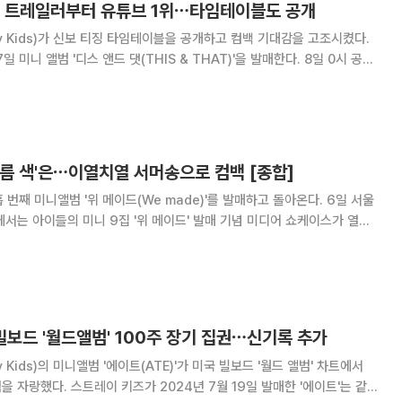
보 트레일러부터 유튜브 1위⋯타임테이블도 공개
y Kids)가 신보 티징 타임테이블을 공개하고 컴백 기대감을 고조시켰다.
 미니 앨범 '디스 앤드 댓(THIS & THAT)'을 발매한다. 8일 0시 공식
러 영상을 오픈한 데 이어 오후에는 타임테이블 영상을 선보이고 다채로운
을 알렸다. 영상은 트레일러에도
름 색'은⋯이열치열 서머송으로 컴백 [종합]
 번째 미니앨범 '위 메이드(We made)'를 발매하고 돌아온다. 6일 서울
서는 아이들의 미니 9집 '위 메이드' 발매 기념 미디어 쇼케이스가 열렸
, 민니, 소연, 우기, 슈화가 참석해 타이틀곡 '김미 댓 러브(Gimme Dat
Cro
빌보드 '월드앨범' 100주 장기 집권⋯신기록 추가
 Kids)의 미니앨범 '에이트(ATE)'가 미국 빌보드 '월드 앨범' 차트에서
7월 19일 발매한 '에이트'는 같은