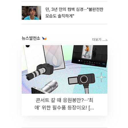
던, 3년 만의 컴백 심경⋯"불완전한
모습도 솔직하게"
뉴스발전소
콘서트 갈 때 응원봉만?⋯'최
애' 위한 필수품 등장이오! [솔
드아웃]