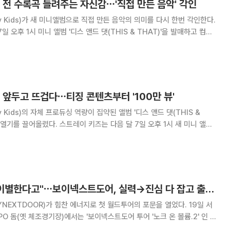
 전 수록곡 들려주는 자신감⋯'직접 만든 음악' 각인
y Kids)가 새 미니앨범으로 직접 만든 음악의 의미를 다시 한번 각인한다.
 오후 1시 미니 앨범 '디스 앤드 댓(THIS & THAT)'을 발매하고 컴백
그룹 내 프로듀싱 팀 쓰리라차(3RACHA)를 중심으로 음악을 직접 만들며
게 각인시켜온 이
 앞두고 뜨겁다⋯티징 콘텐츠부터 '100만 뷰'
 Kids)의 자체 프로듀싱 역량이 집약된 앨범 '디스 앤드 댓(THIS &
키즈는 다음 달 7일 오후 1시 새 미니 앨범
컴백한다. 이에 앞서 17일 오후 공식 SNS 채널에 수
 있는 '언베일
"K팝 가수, 언젠간 이별한다고"⋯보이넥스트도어, 실력→진심 다 잡고 출격 [종합]
XTDOOR)가 힘찬 에너지로 첫 월드투어의 포문을 열었다. 19일 서
O 돔(옛 체조경기장)에서는 '보이넥스트도어 투어 '노크 온 볼륨.2' 인 서
'KNOCK ON Vol.2' IN SEOUL)' 셋째 날 공연이 열렸다. 지난해 7