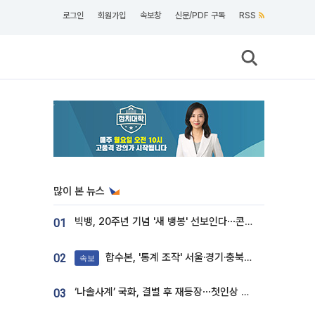
로그인
회원가입
속보창
신문/PDF 구독
RSS
많이 본 뉴스
빅뱅, 20주년 기념 '새 뱅봉' 선보인다⋯콘서트 앞두고 팝업 개최
01
합수본, '통계 조작' 서울·경기·충북 선관위 등 추가 압수수색
02
속보
‘나솔사계’ 국화, 결별 후 재등장⋯첫인상 투표 휩쓸고 ‘인기녀’ 등극
03