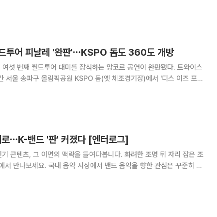
 월드투어 [런 잇](Stray Kids World Tour [RUN IT])' 1차 플랜
드투어 피날레 '완판'⋯KSPO 돔도 360도 개방
 여섯 번째 월드투어 대미를 장식하는 앙코르 공연이 완판됐다. 트와이스
흘간 서울 송파구 올림픽공원 KSPO 돔(옛 체조경기장)에서 '디스 이즈 포
공연을 개최하고 약 1년간의 월드투어를 마무리한다. 앞서 9일 공식 팬클
으로 티켓 선예매와 1
계로⋯K-밴드 '판' 커졌다 [엔터로그]
기 콘텐츠, 그 이면의 맥락을 들여다봅니다. 화려한 조명 뒤 자리 잡은 조
에서 밴드 음악을 향한 관심은 꾸준히 이
라인업, 음원 차트에서 밴드의 이름이 최상단에 자리 잡는 것도 이젠 이례
타 리프와 드럼 사운드, 관객의 떼