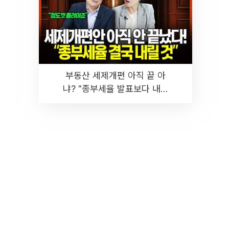
부동산 세제개편 아직 끝 아
냐? "종부세율 발표보다 내릴
것" 장기거주·양도세 전망 I 집
땅지성 I 김인만, 진미윤