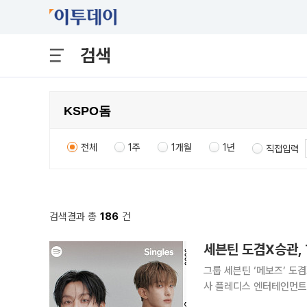
검색
전체
1주
1개월
1년
직접입력
검색결과 총
186
건
세븐틴 도겸X승관, 
그룹 세븐틴 ‘메보즈’ 도겸X
사 플레디스 엔터테인먼트에
랫폼 스포티파이를 통해 T1 