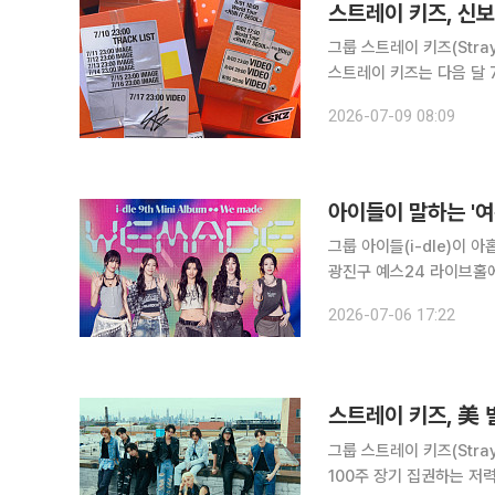
스트레이 키즈, 신
그룹 스트레이 키즈(Stra
스트레이 키즈는 다음 달 7일
SNS 채널에 앨범 트레일
2026-07-09 08:09
티징 일정
아이들이 말하는 '여
그룹 아이들(i-dle)이 아홉
광진구 예스24 라이브홀에
다. 이날 행사에는 멤버 미연
2026-07-06 17:22
Love)'와 수록곡 '크로우(
스트레이 키즈, 美 
그룹 스트레이 키즈(Stray
100주 장기 집권하는 저력을 자랑했다. 스트레이 키즈가 2024년 