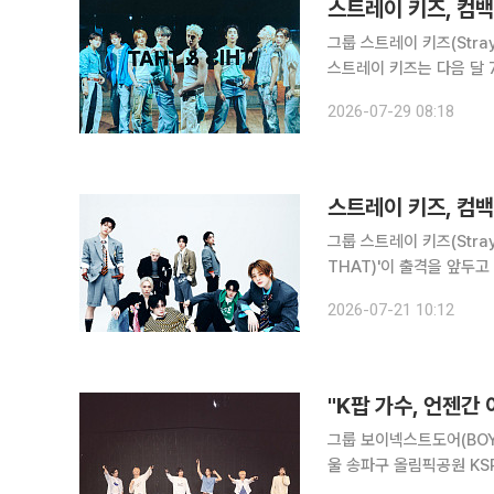
스트레이 키즈, 컴백
그룹 스트레이 키즈(Stra
스트레이 키즈는 다음 달 7일
한다. 데뷔 이래 꾸준히 
2026-07-29 08:18
뚜렷한 음악색을 리스너에
스트레이 키즈, 컴백
그룹 스트레이 키즈(Stray
THAT)'이 출격을 앞두고 열기를 끌어올렸다. 스트레이 
'디스 앤드 댓'과 동명의 타이틀곡을 발매하고 
2026-07-21 10:12
록곡 일부를 미리 엿볼 수
그룹 보이넥스트도어(BOYNE
울 송파구 올림픽공원 KSP
울(BOYNEXTDOOR TOUR 