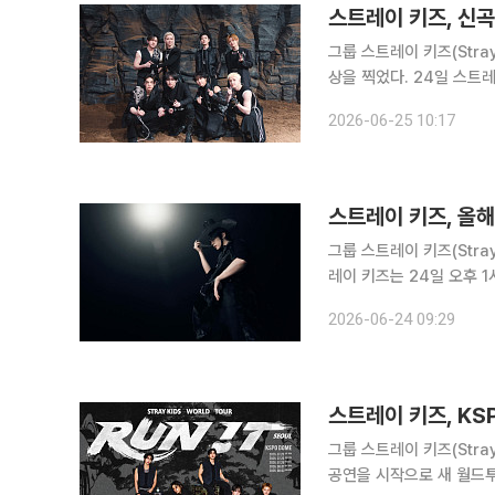
스트레이 키즈, 신곡
그룹 스트레이 키즈(Stray
상을 찍었다. 24일 스트레이 키즈가 발표한 디지털 싱글 '런 잇'은 24일 자 월드와이드 및 유러피안
아이튠즈 송 차트 정상에 올
2026-06-25 10:17
등 해외 41개 지역 아이
스트레이 키즈, 올해
그룹 스트레이 키즈(Stray 
레이 키즈는 24일 오후 1
22일 공개된 '런 잇' 티
2026-06-24 09:29
뛰어난 영상미를 구현, 글
스트레이 키즈, KS
그룹 스트레이 키즈(Stra
공연을 시작으로 새 월드투어에 나선다. JYP엔터테인먼트는 23