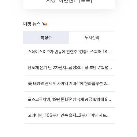
시장 '이번엔?' [포토]
마켓 뉴스
특징주
투자전략
스페이스X 주가 반등에 관련주 ‘껑충’⋯스피어 18%ㆍ에이치브이엠 12%↑
반도체 온기 탄 2차전지...삼성SDI, 장 초반 7% 넘게 껑충
美 태양광 관세 반사이익 기대감에 한화솔루션 20%대·OCI홀딩스 14%대 급등
포스코퓨처엠, 19만톤 LFP 양극재 공급 합의에 9%대 강세
고려아연, 106분기 연속 흑자...2분기 '어닝 서프라이즈'에 장 초반 12%대 강세