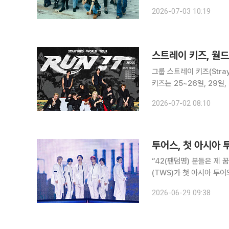
해 8월 3일 자 미국 빌보
2026-07-03 10:19
써 스트레이 키즈는 '에이
그룹 스트레이 키즈(Stray 
키즈는 25~26일, 29일
월드투어 '스트레이 키즈 월드투
2026-07-02 08:10
해당 공연은 지난달
투어스, 첫 아시아 
“42(팬덤명) 분들은 제 꿈입
(TWS)가 첫 아시아 투어의 포문을 열었다. 투어스는 27~
(옛 체조경기장)에서 ‘202
2026-06-29 09:38
‘24/7:FOR:YOU’ IN S