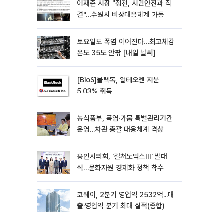
이재준 시장 "정전, 시민안전과 직
결"…수원시 비상대응체계 가동
토요일도 폭염 이어진다…최고체감
온도 35도 안팎 [내일 날씨]
[BioS]블랙록, 알테오젠 지분
5.03% 취득
농식품부, 폭염·가뭄 특별관리기간
운영…차관 총괄 대응체계 격상
용인시의회, '컬처노믹스Ⅲ' 발대
식…문화자원 경제화 정책 착수
코웨이, 2분기 영업익 2532억...매
출·영업익 분기 최대 실적(종합)