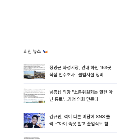
최신 뉴스
정명근 화성시장, 관내 하천 153곳
직접 전수조사…불법시설 정비
남종섭 의장 "소통위원회는 권한 아
닌 통로"…경청 의회 만든다
김규원, 격이 다른 미담에 SNS 들
썩⋯"아이 속옷 빨고 졸업식도 참
석"