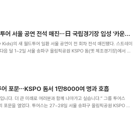
드 '월드 앨범' 1위에 진입해 해당 차트에 100주 동안 이름을 올렸다. 이로
트'로
스트레이 키즈, 월드투어 서울 공연 전석 매진⋯日 국립경기장 입성 '카운트다운'
Kids)의 새 월드투어 일환 서울 공연이 전 회차 전석 매진됐다. 스트레이
, 다음 달 1~2일 서울 송파구 올림픽공원 KSPO 돔(옛 체조경기장)에서 새
어 [런 잇](Stray Kids World Tour [RUN IT])'의 서막을 연다.
투어 포문⋯KSPO 돔서 1만8000여 명과 호흡
니다. 더 큰 미래로 여러분과 함께 나아가고 싶습니다.” 그룹 투어스
28일 서울 송파구 올림픽공원 KSPO 돔
6 투어스 투어 ‘24/7:포:유’ 인 서울(2026 TWS TOUR
EOUL)’을 열고