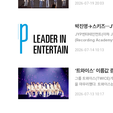
2026-07-19 20:03
월 같은 장소에서 단독 투
박진영→스키즈⋯JY
JYP엔터테인먼트(이하 J
(Recording Academy®) 회원이 됐다. 14일 JYP엔터에 
와이스(나연, 정연, 모모, 
2026-07-14 10:13
진, 한, 필릭스, 승민, 아
‘트와이스’ 이름값 
그룹 트와이스(TWICE)가 
을 마무리했다. 트와이스는 10~12일 사흘간 서울 송파구 올림픽공원 KSPO 돔(옛 체조경기장)에서
[ 디스 이즈 포 ] 투어
2026-07-13 10:17
이어 아레나에서 출발해 