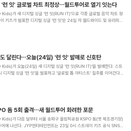
 '런 잇' 글로벌 차트 최정상⋯월드투어로 열기 잇는다
 Kids)가 새 디지털 싱글 '런 잇(RUN IT)'으로 각종 글로벌 음악 차트 정
랐고 25일 오전 기준 미국, 호주, 브라질, 캐나다, 프랑스, 스페인, 영국
튠즈
도 달린다⋯오늘(24일) '런 잇' 발매로 신호탄
Kids)가 오늘(24일) 새 디지털 싱글 '런 잇(RUN IT)'을 발매한다. 스트
시 디지털 싱글 '런 잇'을 발표하고 '글로벌 톱 아티스트' 질주를 이어간다.
저 영상은 정제된 내러티브, 강렬한 비주얼, 흑과 백의 화합 등 갖은 요소로
로벌
PO 돔 5회 출격⋯새 월드투어 화려한 포문
y Kids)가 다음 달부터 서울 송파구 올림픽공원 KSPO 돔(옛 체조경기장)
일 0시 스트레이 키즈 공식 SNS