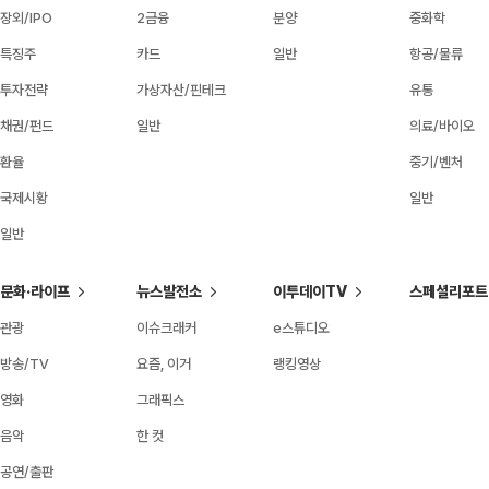
장외/IPO
2금융
분양
중화학
특징주
카드
일반
항공/물류
투자전략
가상자산/핀테크
유통
채권/펀드
일반
의료/바이오
환율
중기/벤처
국제시황
일반
일반
문화·라이프
뉴스발전소
이투데이TV
스페셜리포트
관광
이슈크래커
e스튜디오
방송/TV
요즘, 이거
랭킹영상
영화
그래픽스
음악
한 컷
공연/출판