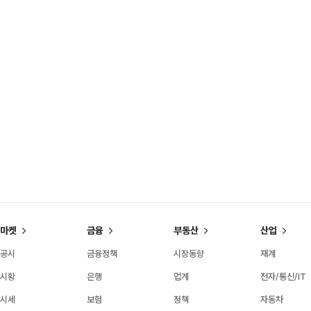
마켓
금융
부동산
산업
공시
금융정책
시장동향
재계
시황
은행
업계
전자/통신/IT
시세
보험
정책
자동차