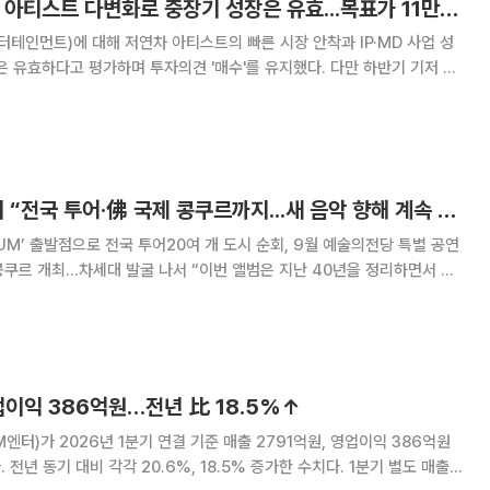
삼성증권 "SM엔터, 아티스트 다변화로 중장기 성장은 유효...목표가 11만4000원 ↓"
테인먼트)에 대해 저연차 아티스트의 빠른 시장 안착과 IP·MD 사업 성
은 유효하다고 평가하며 투자의견 '매수'를 유지했다. 다만 하반기 기저 부
을 반영해 목표주가는 기존 대비 14% 하향한 11만4000원으로 조정했
권 연구원은 "2분기에는 NCT WIS
데뷔 40주년 조수미 “전국 투어·佛 국제 콩쿠르까지...새 음악 향해 계속 도전하고 파”[현장]
UM’ 출발점으로 전국 투어20여 개 도시 순회, 9월 예술의전당 특별 공연
발굴 나서 “이번 앨범은 지난 40년을 정리하면서 동
뷔 40주년을 맞아 개최한 기자 간담
을 돌아보면서 저 자신에게 ‘정
업이익 386억원…전년 比 18.5%↑
터)가 2026년 1분기 연결 기준 매출 2791억원, 영업이익 386억원
동기 대비 각각 20.6%, 18.5% 증가한 수치다. 1분기 별도 매출은