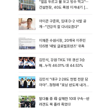
“얼음 두르고 물 쏘고 빙수 먹고”⋯
건설현장, 40도 폭염 이겨내기 [르
포]
아이콘 구준회, 입대 D-2 삭발 공
개⋯"건강히 잘 다녀오겠다"
이재준 수원시장, 20개국 이주민
135명 '새빛 글로벌프렌즈' 위촉
김민석, 강원·TK도 1위 경선 3승
째…누적 46.01% 대 44.53%
김민석 “대구 2·28도 헌법 전문 담
아야”…정청래 “호남 반도체 내가
제일 잘할 것”
말다툼 중 母 살해한 10대 구속⋯반
려견도 목 졸라 죽였다