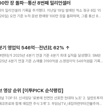
100만 장 돌파⋯통산 8번째 밀리언셀러
록을 추가했다. 지난달 19일 발매된 엑소 정규 8집 ‘리
늘(26일) 오전 기준 누적 음반 판매량 100만 장을 돌파하며, 그룹 통산 8번
s &
에 등극한 이후
분기 영업익 546억⋯전년比 62% ↑
터)가 2025년 4분기 연결 기준 4분기 최대 실적을 달성했다. SM은
025년 4분기 연결 기준 △매출 3190억원 △영업이익 546억원을 기록
동기 대비 매출 16.6%, 영업이익 62.2% 증가한 수치로, 영업이익률도
.8%포인트(P) 상
브 영상 순위 [이투PICK 순삭랭킹]
 TOP 51. 신사임당 '로봇에 전면전 선포한 현대차 노조' 2. 달란트투자
에코프로와 함께 매집한 주식 3개' 3. 부읽남TV_내집마련부터건물주까지