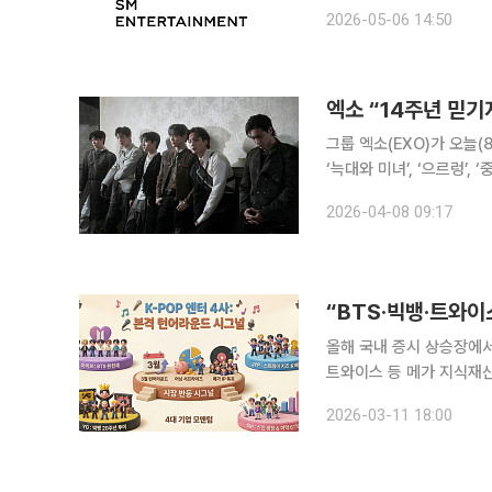
전년 동기 대비 14.4% 
2026-05-06 14:50
라이선싱 매출은 20.3%
엑소 “14주년 믿기
그룹 엑소(EXO)가 오늘(8일) 데
‘늑대와 미녀’, ‘으르렁’, ‘
RIGHT)’, ‘몬스터(Mons
2026-04-08 09:17
께
“BTS·빅뱅·트와
올해 국내 증시 상승장에서 
트와이스 등 메가 지식재산
가능성을 제기하고 나섰다. 11일 한국거래소에 따르면 이날 JYP엔터테인먼트는 어닝 서프라
2026-03-11 18:00
발표하면서 전 거래일 대비