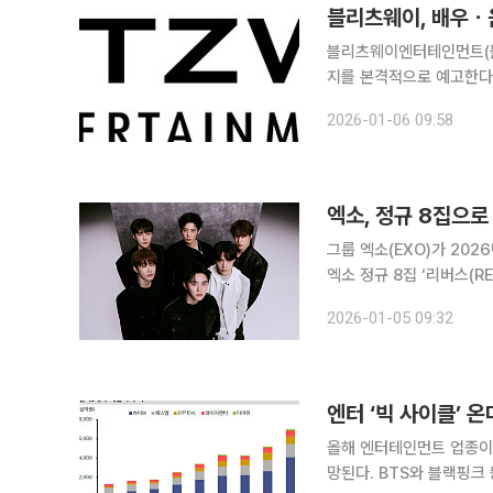
블리츠웨이, 배우ㆍ음
블리츠웨이엔터테인먼트(블
지를 본격적으로 예고한다고 6일 밝혔다. 블리츠웨이 관계자
레이블을 직접 보유하고 운
2026-01-06 09:58
내 주요 대형 기획사들이 
엑소, 정규 8집으
그룹 엑소(EXO)가 2026년 독보적인
엑소 정규 8집 ‘리버스(R
곡 ‘크라운(Crown)’부터 
2026-01-05 09:32
Up)’을 포함한 총 9곡이
엔터 ‘빅 사이클’ 온
올해 엔터테인먼트 업종이 역
망된다. BTS와 블랙핑크