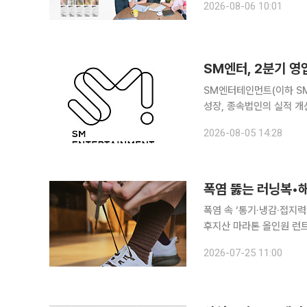
2026-08-06 10:01
션: 무사 퇴근' 포토카드
SM엔터, 2분기 영
SM엔터테인먼트(이하 S
성장, 종속법인의 실적 개선 효과에 힘
해 2026년 2분기 연결 
2026-08-05 14:28
폭염 뚫는 러닝복•
폭염 속 ‘통기·냉감·접지
후지산 마라톤 올인원 런트립
내 러닝 인구가 1000만
2026-07-25 11:00
다. 스포츠 브랜드는 폭염