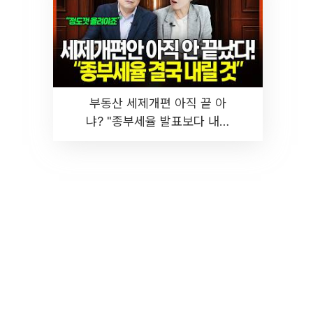
부동산 세제개편 아직 끝 아
냐? "종부세율 발표보다 내릴
것" 장기거주·양도세 전망 I 집
땅지성 I 김인만, 진미윤