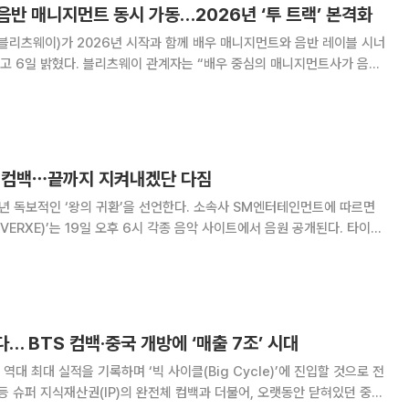
반 매니지먼트 동시 가동…2026년 ‘투 트랙’ 본격화
리츠웨이)가 2026년 시작과 함께 배우 매니지먼트와 음반 레이블 시너
는 “배우 중심의 매니지먼트사가 음악
영하며 두 영역을 병행하는 사례가 업계에서 이례적”이라고 설명했다. 국
가요 사업을 기반으로 아이돌 지식재산권(IP
로 컴백⋯끝까지 지켜내겠단 다짐
 ‘왕의 귀환’을 선언한다. 소속사 SM엔터테인먼트에 따르면
EVERXE)’는 19일 오후 6시 각종 음악 사이트에서 음원 공개된다. 타이틀
윈터송 ‘아임 홈(I’m Home)’, 강렬 퍼포먼스 곡 ‘백 잇 업(Back It
 수록
다… BTS 컴백·중국 개방에 ‘매출 7조’ 시대
대 최대 실적을 기록하며 ‘빅 사이클(Big Cycle)’에 진입할 것으로 전
 등 슈퍼 지식재산권(IP)의 완전체 컴백과 더불어, 오랫동안 닫혀있던 중국