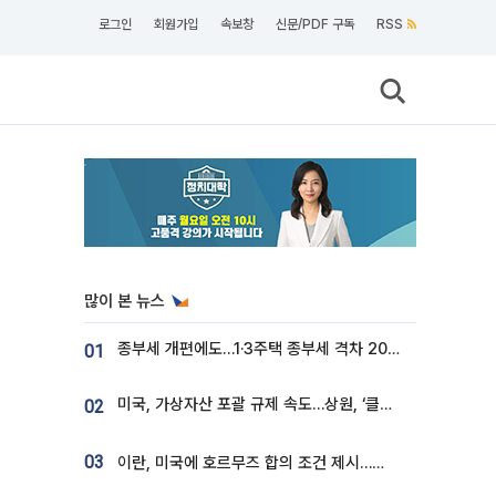
로그인
회원가입
속보창
신문/PDF 구독
RSS
많이 본 뉴스
종부세 개편에도…1·3주택 종부세 격차 2028년부터 확대
01
미국, 가상자산 포괄 규제 속도…상원, ‘클래리티법’ 9월 절차투표 추진
02
03
이란, 미국에 호르무즈 합의 조건 제시…美 “경기 아직 안 끝나” [종합]