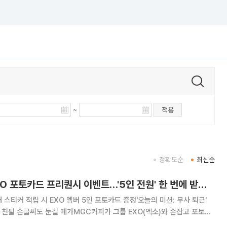
~
적용
정확도순
최신순
메가MGC커피, EXO 포토카드 프리퀀시 이벤트…'5인 전원' 한 번에 받는다
개 스티커 적립 시 EXO 멤버 5인 포토카드 증정'오늘의 미션: 무사 퇴근'
C커피가 그룹 EXO(엑소)와 손잡고 포토카
함께하는 '오늘의 미