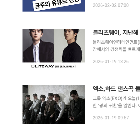
'똑똑한 사람들은 돈을 잃고
2026-02-02 07:00
세 25% 즉각 인상" 선전포
블리츠웨이엔터테인먼트(블
장에서의 경쟁력을 빠르게 강화하고 있다. 19일 블리츠웨이
로 김예림(레드벨벳 예리, 
2026-01-19 13:26
엑소,하드 댄스곡 들
그룹 엑소(EXO)가 오늘(1
한 ‘왕의 귀환’을 알린다. 이번 앨범은 엑소가 약 2년 6개월 만에 새롭게 발표하는 앨범으로, 이날
오후 6시 각종 음악 사이
2026-01-19 09:57
튜브 채널 ‘SMTOWN’