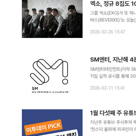
엑소, 정규 8집도 
그룹 엑소(EXO)가 또 하나의 밀리언셀러 기
버스(REVERXE)’는 오
째 밀리언셀러를 기록했다. 이로써 엑소는 2013년 정규 1집 ‘엑스오엑스오(XOXO) (Kis
2026-02-26 15:47
Hug)’로 첫 밀리언셀러
SM엔터, 지난해 4
SM엔터테인먼트(이하 SM엔
11일 실적 공시를 통해 2
했다고 밝혔다. 이는 전년 
2026-02-11 15:41
17.1%로 전년동기 대비 4
1월 다섯째 주 유튜
지난주 유튜브 주식투자 채널
'천스닥 돌파에 외국인이 