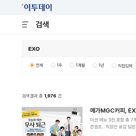
검색
전체
1주
1개월
1년
직접입력
검색결과 총
1,976
건
미션 메뉴 3잔 포함 총 7
콘셉트…직장인 공감 담은 친필 손글씨도 눈길 메가MG
드 프리퀀시 이벤트를 진행한다. 메가MGC커피는 6일부터 19일까지 EXO와 