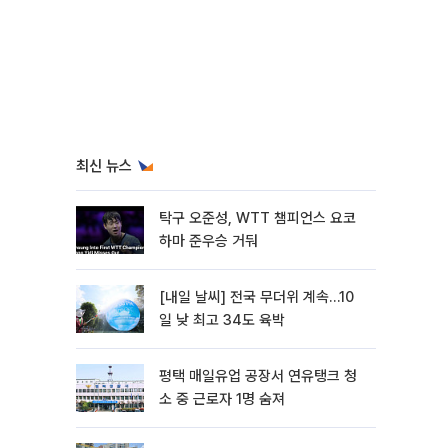
최신 뉴스
탁구 오준성, WTT 챔피언스 요코
하마 준우승 거둬
[내일 날씨] 전국 무더위 계속…10
일 낮 최고 34도 육박
평택 매일유업 공장서 연유탱크 청
소 중 근로자 1명 숨져