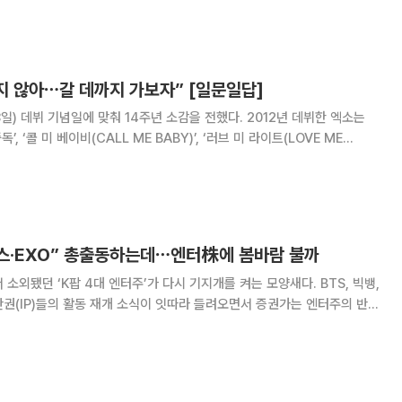
증가한 1893억원을 기록했으며, 콘서트 매출은 56.0%, 머천다이즈(MD)·
 증가했다.
지 않아⋯갈 데까지 가보자” [일문일답]
뷔 기념일에 맞춰 14주년 소감을 전했다. 2012년 데뷔한 엑소는
중독’, ‘콜 미 베이비(CALL ME BABY)’, ‘러브 미 라이트(LOVE ME
ter)’, ‘템포(Tempo)’, ‘러브 샷(Love Shot)’ 등 수많은 메가 히트곡과 함
이스·EXO” 총출동하는데⋯엔터株에 봄바람 불까
소외됐던 ‘K팝 4대 엔터주’가 다시 기지개를 켜는 모양새다. BTS, 빅뱅,
권(IP)들의 활동 재개 소식이 잇따라 들려오면서 증권가는 엔터주의 반등
이즈를
 3.35% 상승 마감했다.