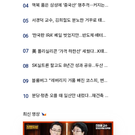
맥북 품은 삼성에 ‘중국산’ 맹추격⋯커지는 노트북 OLED 시장
04
서경덕 교수, 김희철도 분노한 거꾸로 태극기⋯"엉터리는 아냐, 아쉬울 뿐"
05
‘한국판 IRA’ 베일 벗었지만…반도체·배터리 업계 “시행령이 관건”
06
07
美 폴리실리콘 ‘가격 하한선’ 세웠다…K태양광 수혜 기대
SK실트론 팔고도 8년간 성과 공유…두산 인수대금 2.3조가 끝 아냐
08
블룸버그 “레버리지 거품 빠진 코스피, 변동성 최악 국면 지났을 가능성”
09
분당·평촌 오를 때 일산만 내렸다…재건축 기대감도 ‘무색’
10
최신 영상