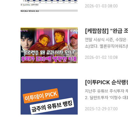
시장의 문이 열리며 엔터 
2026-01-03 08:00
자업계에 따르면 지인해 
[케팝참참] "완급 
연말 시상식 시즌, 수많은
소)였다. 멜론뮤직어워즈(
해졌던 분위기는 순식간에 
2026-01-02 10:08
[이투PICK 순삭랭
지난주 유튜브 주식투자 채널
2. 달란트투자 '이형수 대
미국 증시 라이브 '미 증시, 연말
2025-12-29 07:00
마련부터건물주까지 '김학