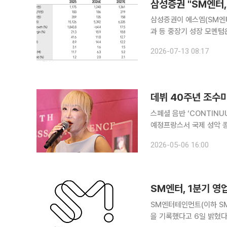
삼성증권이 에스엠(SM엔터
과 등 중장기 성장 모멘텀
담과 업종 밸류에이션 하락
2026-07-13 08:17
다. 13일 최민하 삼성증
스페셜 음반 ‘CONTINU
예정프랑스서 국제 성악 콩쿠르 개최…차세대 
시에 다음을 향해 나아가는 출발점이다.” 소프라노 조수미가 데
2026-05-06 16:00
회에서 “40년이라는 세월
SM엔터, 1분기 영
SM엔터테인먼트(이하 SM엔
을 기록했다고 6일 밝혔다. 전년 