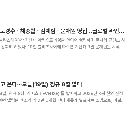
 바보들만 돈을 버는 이유' 4. 오선의 미국 증시 라이브 '트럼프 "한국 관
고' 5. 경제 원탑
블리츠웨이, 지난해 도경수ㆍ채종협ㆍ김예림ㆍ문채원 영입…글로벌 라인업 강화
리츠웨이)가 지난해 아티스트 4명을 연이어 영입하며 국내외 콘텐츠 시
에 따르면 지난해 3월 문채원을 시작으
5월), 채종협(8월), 도경수(11월)까지 글로벌 팬층과 장르적 강점을 갖춘
배우들과 차례로 전속계약을 체결했다. 가장 눈길을 끄는 것은
고 온다⋯오늘(19일) 정규 8집 발매
9일) 정규 8집 ‘리버스(REVERXE)’를 발매하고 2026년 K팝 신의 진정
트에서 전곡 음원 공개된다. 타이틀곡 ‘크라운(Crown)’ 뮤직비디오도 유
을 통해 동시에