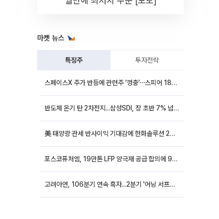
월만에 최저치 수준 [포토]
마켓 뉴스
특징주
투자전략
스페이스X 주가 반등에 관련주 ‘껑충’⋯스피어 18%ㆍ에이치브이엠 12%↑
반도체 온기 탄 2차전지...삼성SDI, 장 초반 7% 넘게 껑충
美 태양광 관세 반사이익 기대감에 한화솔루션 20%대·OCI홀딩스 14%대 급등
포스코퓨처엠, 19만톤 LFP 양극재 공급 합의에 9%대 강세
고려아연, 106분기 연속 흑자...2분기 '어닝 서프라이즈'에 장 초반 12%대 강세