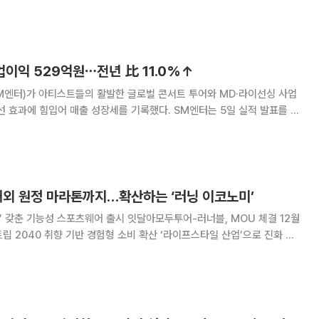
 프리퀀시 이벤트를 진행한다고 밝
업이익 529억원⋯전년 比 11.0%↑
M엔터)가 아티스트들의 활발한 글로벌 콘서트 투어와 MD·라이선싱 사업
입어 매출 성장세를 기록했다. SM엔터는 5일 실적 발표를 통
기준 매출 3496억원, 영업이익 529억원을 기록했다고 밝혔다. 전년 동기
대비 각각 15.4%, 11.0% 증가한 수치다. 2분
해외 원정 마라톤까지…확산하는 ‘러닝 이코노미’
력’ 갖춘 기능성 스포츠웨어 출시 잇달아모두투어-러너블, MOU 체결 12월
 2040 취향 기반 경험형 소비 확산 ‘라이프스타일 산업’으로 진화 국
 명에 육박하며 러닝이 단순한 운동을 넘어 거대한 소비 시장을 형성하고 있
에 특화된 기능성 의류와 러닝화를