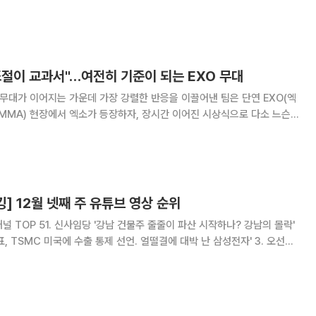
5개사 합산 매출액이 7조 원에 달할 것이라는 분석이 나왔다. 3일 금융투
신한투자증권 연구위원은 보고서
조절이 교과서"…여전히 기준이 되는 EXO 무대
 무대가 이어지는 가운데 가장 강렬한 반응을 이끌어낸 팀은 단연 EXO(엑
MMA) 현장에서 엑소가 등장하자, 장시간 이어진 시상식으로 다소 느슨
반전됐다. 스크린에 '생명의 나무' 연출이 펼쳐지자 관객석에서는 탄성이
터져 나왔고, 무대는 하나의 집단적 열광으로 이어졌다. 루다 댄
킹] 12월 넷째 주 유튜브 영상 순위
 TOP 51. 신사임당 '강남 건물주 줄줄이 파산 시작하나? 강남의 몰락'
표, TSMC 미국에 수출 통제 선언. 얼떨결에 대박 난 삼성전자' 3. 오선의
 축제 준비 끝? S&P500 8개월 연속 상승 눈앞' 4. 부읽남TV_내집
렬 소장,