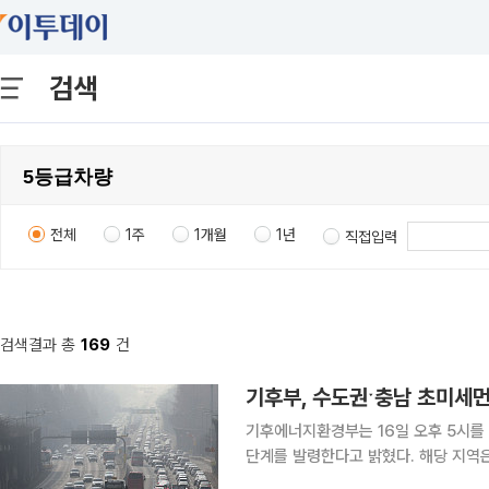
검색
전체
1주
1개월
1년
직접입력
검색결과 총
169
건
기후부, 수도권ˑ충남 초미세먼
기후에너지환경부는 16일 오후 5시를 
단계를 발령한다고 밝혔다. 해당 지역은 전일 잔류 미세먼지와 국외 유입 미세먼지가 함께 축적되면
서 비상저감조치 발령기준을 충족했다. 이에 따라 4개 시·도는 17일 오전 6시부터 오후 9시까지