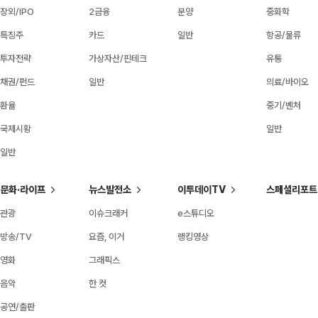
장외/IPO
2금융
분양
중화학
특징주
카드
일반
항공/물류
투자전략
가상자산/핀테크
유통
채권/펀드
일반
의료/바이오
환율
중기/벤처
국제시황
일반
일반
문화·라이프
뉴스발전소
이투데이TV
스페셜리포트
관광
이슈크래커
e스튜디오
방송/TV
요즘, 이거
랭킹영상
영화
그래픽스
음악
한 컷
공연/출판