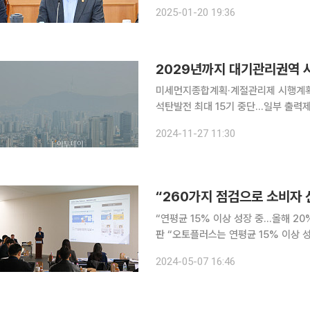
시행할 것을 지시했다고 국무조정실이 언론에 공지했다. 국무조정
2025-01-20 19:36
환경부와 지자체에 "마련된 대응 매뉴
2029년까지 대기관리권역 
미세먼지종합계획·계절관리제 시행계
석탄발전 최대 15기 중단…일부 출력제한5
세먼지 감축을 위해 국내 대기오염물질
2024-11-27 11:30
총량을 2029년까지 지난해 대비 30
“연평균 15% 이상 성장 중…올해 20
판 “오토플러스는 연평균 15% 이상 성장하고 있고, 경쟁 업계에서도 톱티어 수준이라 생각합니다.
올해는 전년보다 20% 이상 늘린 1만8000대를 목
2024-05-07 16:46
는 오토플러스는 7일 세계 최초로 티유