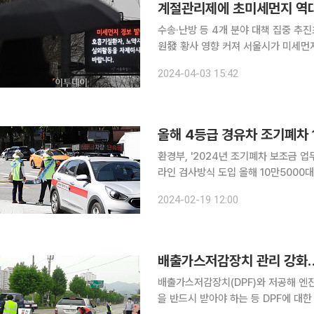
계절관리제에 초미세먼지 역대
수송·난방 등 4개 분야 대책 집중 추
원發 황사 영향 커져 서울시가 미세먼지 계절관리제 시행 이후 초미세먼지 농도가 역대 최저치를 달
성한 것으로 나타났다. 다만 계절관리
2024-04-03 15:42
올해 4등급 경유차 조기폐차 
환경부, '2024년 조기폐차 보조금 업
라인 검사방식 도입 올해 10만5000대에 달하는 4등급 경유차에 조기폐차 지원금을 지급한다. 특
히 '배출가스저감장치(DPF)'를 달았더라도 폐
2024-02-19 12:00
미세먼지 저감을 위해 추진 중인 노후
배출가스저감장치 관리 강화…
배출가스저감장치(DPF)와 저공해 엔
을 반드시 받아야 하는 등 DPF에 대한 관리가 강화된다. 환경부는 