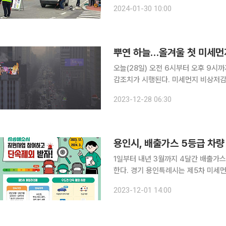
를 강화하는 것을 주요 내용으로 하는
2024-01-30 10:00
뿌연 하늘…올겨울 첫 미세먼
오늘(28일) 오전 6시부터 오후 9시
감조치가 시행된다. 미세먼지 비상저감조치
세먼지 농도는 서울·인천·경기·강원영서·충청권·전
2023-12-28 06:30
되는 사업장은 공공 사업장을 중심으로
용인시, 배출가스 5등급 차량 
1일부터 내년 3월까지 4달간 배출가스
한다. 경기 용인특례시는 제5차 미세먼지 계절관리제 시행에 따라 시민 안전을 강화하기 위해 배출
가스 5등급 차량에 대한 운행 단속을 벌인다. 단속 기간은 이날부터 내년 3월까지 
2023-12-01 14:00
6시부터 오후 9시까지로 주말과 공휴