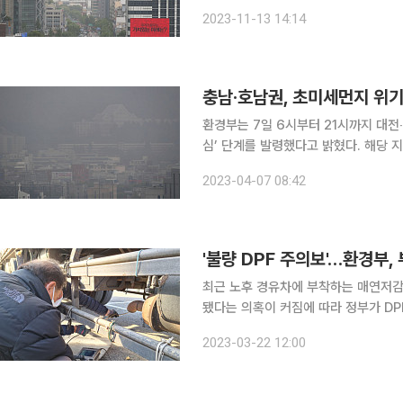
하늘을 회색빛으로 뒤덮으면서 국민건강을
2023-11-13 14:14
난 대응 체계를 점검, 올해 초미세먼지
충남‧호남권, 초미세먼지 위기
환경부는 7일 6시부터 21시까지 대전‧
심’ 단계를 발령했다고 밝혔다. 해당 지역의 고농도 상황은 전일 잔류한 미세먼지에 국외에서 유입
된 미세먼지가 더해지면서 발생했다. 6
2023-04-07 08:42
(대전‧광주‧전남)가 발령되고 7일도 
'불량 DPF 주의보'…환경부,
최근 노후 경유차에 부착하는 매연저감장치(D
됐다는 의혹이 커짐에 따라 정부가 DP
통해 지원사업을 재점검하고 제도개선까지 추진한다는 방침이
2023-03-22 12:00
매연을 청소하는 클리닝 과정에서 최근