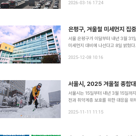
2026-03-16 17:24
은평구, 겨울철 미세먼지 집
서울 은평구가 이달부터 내년 3월 31
미세먼지 대비에 나선다고 8일 밝혔다. 계절관리제는 미세먼지 농도가 특히 높아지는 겨울철에
소보다 강화된 저감 대책을 운영하는 제도
2025-12-08 10:16
서울시는 15일부터 내년 3월 15일까지
전과 취약계층 보호를 위한 대응을 위
맞췄다. 이날 시에 따르면 이번 대책은 한파와 제설, 안전, 생활 등 4대 분야를 중심으로 추진된다.
2025-11-11 11:15
특히 노숙인·쪽방주민·저소득 어르신 