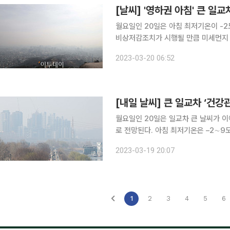
[날씨] '영하권 아침' 큰 일
월요일인 20일은 아침 최저기온이 -
비상저감조치가 시행될 만큼 미세먼지 농도가 높겠다. 기상청에 
-2∼9도, 낮 최고기온은 12∼21도로 오
2023-03-20 06:52
상청은 "당분간 내륙을 중심으로 낮과 
[내일 날씨] 큰 일교차 ‘건강
월요일인 20일은 일교차 큰 날씨가 
로 전망된다. 아침 최저기온은 –2∼9도로 오늘 최저 –4∼7도보다 약 2도 높을 전망이다.서울 아침
기온은 최저 3도, 낮 최고 16도로 예
2023-03-19 20:07
으로 일교차가 매우 크겠으니 환절기 
1
2
3
4
5
6