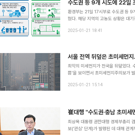
수도권 등 9개 시도에 22
환경부는 21일 17시부로 수도권 등 9
혔다. 해당 지역의 고농도 상황은 대
지가 유입되면서 발생했고, 비상저감조치 발령 기준을 충
2025-01-21 18:41
세먼지 일평균 농도가 50㎍/㎥를 넘
서울 전역 뒤덮은 초미세먼지.
최악의 미세먼지가 전국을 뒤덮었다. 
쁨’을 보이면서 초미세먼지주의보가 발령됐다. 대기환경정보 실시간 공개시스템
르면 21일 오후 2시 기준 서울 평균 
2025-01-21 15:14
다. 초미세먼지 기준 농도가 ㎥당 36
崔대행 "수도권·충남 초미세
최상목 대통령 권한대행 경제부총리 겸
보('관심' 단계)가 발령된 데 대해