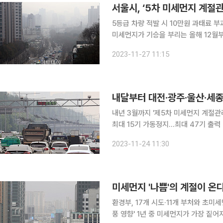
5등급 차량 적발 시 10만원 과태료 부과초미
미세먼지가 기승을 부리는 올해 12월부
이뤄진다. 이는 서울시가 추진하는 미
2023-11-27 11:15
내달부터 대전·광주·울산·세종
내년 3월까지 '제5차 미세먼지 계절관
최대 15기 가동정지…최대 47기 출력 80%로 제한 운전 12월 
부산, 대구는 물론 대전, 광주, 울산
2023-11-24 11:30
시 과태료가 부과된다. 최대 15개의 
미세먼지 '나쁨'의 계절이 온
환경부, 17개 시도·11개 부처와 초미
풍 영향' 1년 중 미세먼지가 가장 짙어지는 계절이 왔다. 한반도는 매년 겨울철이 되면 미세먼지가