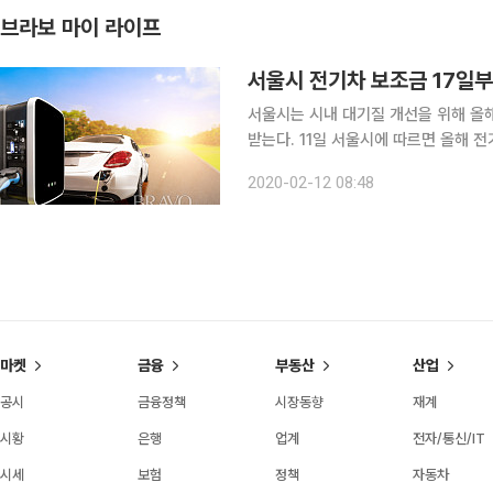
브라보 마이 라이프
서울시 전기차 보조금 17일
서울시는 시내 대기질 개선을 위해 올해
받는다. 11일 서울시에 따르면 올해 전기차 구매보조금으로 예산 1423억원을 투입한다. 올해 보급
물량 1만대중 민간보급 8909대(승용 
2020-02-12 08:48
대) 물량에 대해서 17일부터 환경부 
마켓
금융
부동산
산업
공시
금융정책
시장동향
재계
시황
은행
업계
전자/통신/IT
시세
보험
정책
자동차