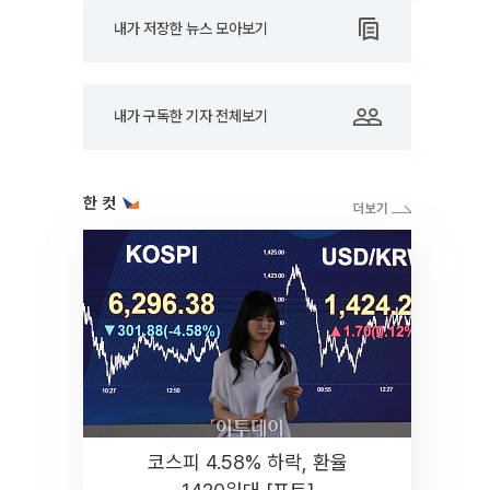
내가 저장한 뉴스 모아보기
내가 구독한 기자 전체보기
한 컷
코스피 4.58% 하락, 환율