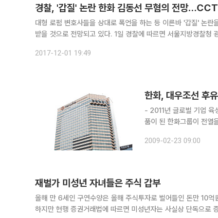
경찰, '갑질' 논란 한화 김동선 무혐의 전망…CC
대형 로펌 변호사들을 상대로 폭언을 하는 등 이른바 '갑질' 논란
받을 것으로 전망되고 있다. 1일 경찰에 따르면 서울지방경찰청 광역수사대는 김씨가 지난 9월 피해 변호사들과 술을 마셨던 서울 종로구
술집의 폐쇄회로(CC)TV 복원을 시도
2017-12-01 19:49
한화, 대우조선 후
- 2011년 글로벌 기업 육성ㆍ올해 시나리오
품이 된 한화그룹이 전열
서고 있다. 한화 김승연 회장은 대우조선 인수 실패로 움츠려 있던 그룹 분위기 쇄신에 이달 들어 발
2009-02-23 09:00
재벌가 미성년 자녀들은 주식 갑부
올해 만 6세인 구연수양은 올해 주식투자로 벌어들인 돈만 10억원이 넘는다. 물론 미성년자라고 해도 주식거래를 하
하지만 현행 증권거래법에 따르면 미성년자는 사실상 단독으로 증