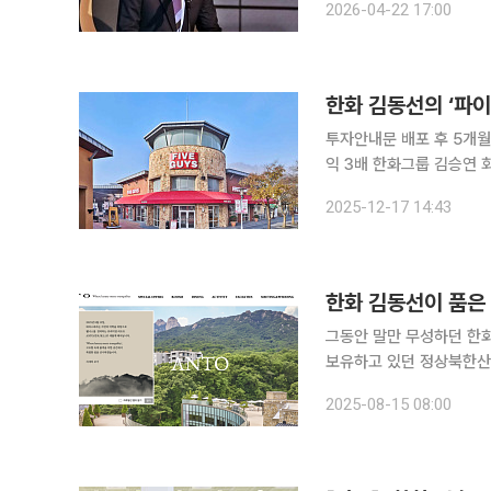
2026-04-22 17:00
분할을 통해 출범하는 '
한화 김동선의 ‘파이
투자안내문 배포 후 5개월 
익 3배 한화그룹 김승연 회장의 3남 김동선 한화갤러리아 미래비전총괄(부사장)이 주도해 국내에
선보인 미국 버거 브랜드 ‘파이
2025-12-17 14:43
아는 사모투자펀드(PEF
그동안 말만 무성하던 한화
보유하고 있던 정상북한산
이다. 한화 측은 인수금액을
2025-08-15 08:00
홈에 이어 이번 인수 역