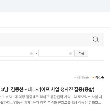
~
적용
정확도순
최신순
 3남’ 김동선⋯테크·라이프 사업 청사진 집중(종합)
사 ‘HMSH’에 역량 집중테크·라이프 통합전략 가속…AI·로보틱스 사업 시
동선 체제’ 독자 경영 본격화 한화그룹 3남 김동선 한화호텔
한화비전 미래비전총괄 부사장이 ㈜한화 보직에서 손을 뗐다. 7월 인적