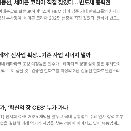
’ 김동선, 세미콘 코리아 직접 찾았다… 반도체 총력전
괄로 합류SK하이닉스에 HBM 장비 납품 기대 한화그룹의 차세대
선 부사장이 ‘세미콘 코리아 2025’ 현장을 직접 찾았다. 한화가 반도체
 던지며 ‘게임 체인저’로 자리매김할 것이라는 기대가 커지고 있다. 김
인 김동선 부사장은 19일 서울 강남
레저’ 신사업 확장...기존 사업 시너지 낼까
실내 테마파크 조성 예정높은 인수가ㆍ테마파크 경쟁 심화 등은 우려한화
화그룹 회장의 3남 김동선 한화호텔앤드리조
단체급식과 테마파크 등 신사업 추진에 의욕적이다. 그간 미국 3대 버거
국내 도입 등 식품에 치중했던 포트폴리오를 푸
, ‘혁신의 장 CES’ 누가 가나
T) 전시회 CES 2025 개막을 앞두고 국내 유통업계 주요 인사 참석 여부
 기술을 결합해 미래 먹거리 사업을 찾는 경향이 이어지고 있어 유통업계도
3일 관련 업계에 따르면 7~10일(현지시간) 미국