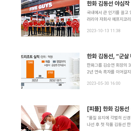
한화 김동선 야심작 
국내에서 큰 인기를 끌고 있
러리아 자회사 에프지코리
맞이를 시작했다고 밝혔다. 이날 행사에는 김영훈 한화갤러리아 대표이사, 김동선 한화갤러리
2023-10-13 11:38
략본부장, 김형종 현대백화
한화 김동선, “군살
한화그룹 김승연 회장의 
2년 연속 흑자를 이어갈지
도 확보했다. 이와 관련해 신용평
2023-05-30 16:00
근 한국기업평가가 한화
[피플] 한화 김동선
“품질 유지에 각별히 신경
나선 후 첫 작품 김동선 한화갤러리아 전략본부장이 “국내 (파이브가이즈)매장에서도 장인정신 수