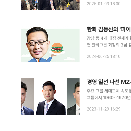
2025-01-03 18:00
라스베이거스에서 올해 C
한화 김동선의 '파이브
강남 등 4개 매장 전세계 
연 한화그룹 회장의 3남
햄버거 브랜드 파이브가이즈(
2024-06-25 18:10
즈 서울 점포 4곳은 매일
경영 일선 나선 MZ
주요 그룹 세대교체 속도경영 불확실성 극복 과제 재
그룹에서 1960∼1970
들도 30∼40대 젊은 오너가 가세하면서
2023-11-29 16:29
영 환경 불확실성을 극복