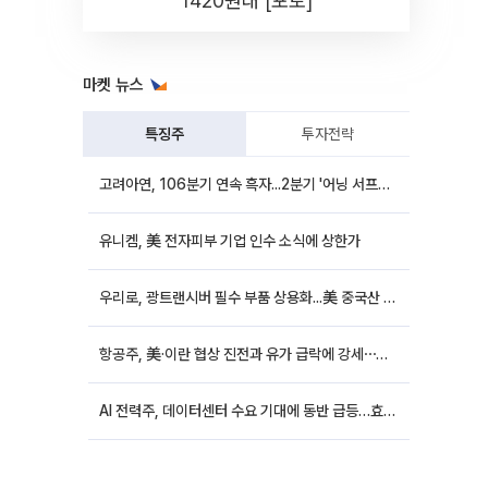
1420원대 [포토]
마켓 뉴스
특징주
투자전략
고려아연, 106분기 연속 흑자...2분기 '어닝 서프라이즈'에 장 초반 12%대 강세
유니켐, 美 전자피부 기업 인수 소식에 상한가
우리로, 광트랜시버 필수 부품 상용화...美 중국산 퇴출 추진에 상승세
항공주, 美·이란 협상 진전과 유가 급락에 강세⋯한진칼 8%↑
AI 전력주, 데이터센터 수요 기대에 동반 급등…효성중공업 10%↑