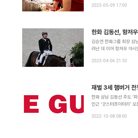
준의 성의가 느껴질 수 있도록 
2023-05-09 17:00
이틀에 걸쳐 홍콩 내 주요
한화 김동선, 항저우 
김승연 한화그룹 회장 삼
러난 데 이어 항저우 아시안게임(AG)
면 “김 본부장이 최근 일
2023-04-06 21:53
밝혔다. 김 본부장은
한화 삼남 김동선 주도 ‘
인근 ‘굿스터프이터리’ 오픈…맞은편엔 이
‘쉐이크쉑’과 ‘굿스터프이
2022-10-08 08:00