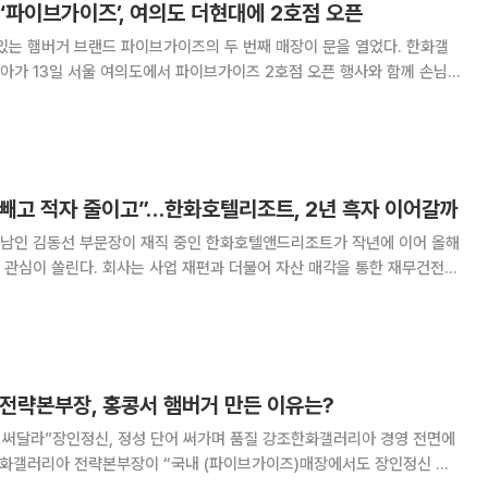
‘파이브가이즈’, 여의도 더현대에 2호점 오픈
는 햄버거 브랜드 파이브가이즈의 두 번째 매장이 문을 열었다. 한화갤
아가 13일 서울 여의도에서 파이브가이즈 2호점 오픈 행사와 함께 손님
아 전
점 대표이사, 나명식 현대백화점 부사장 등 주
 빼고 적자 줄이고”…한화호텔리조트, 2년 흑자 이어갈까
3남인 김동선 부문장이 재직 중인 한화호텔앤드리조트가 작년에 이어 올해
 관심이 쏠린다. 회사는 사업 재편과 더불어 자산 매각을 통한 재무건전성
가업계에서 긍정적인 평가도 나오고 있다. 30일 업계에 따르면 최
호텔앤드리조트에 대해 기업신용등급 등급전망을
 전략본부장, 홍콩서 햄버거 만든 이유는?
 써달라”장인정신, 정성 단어 써가며 품질 강조한화갤러리아 경영 전면에