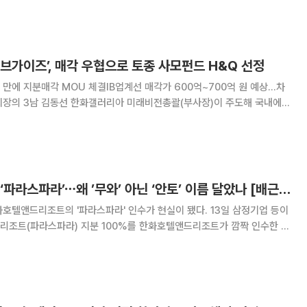
한화머시너리앤서비스홀딩스(HMSH)'에 경영
브가이즈’, 매각 우협으로 토종 사모펀드 H&Q 선정
만에 지분매각 MOU 체결IB업계선 매각가 600억~700억 원 예상...차
브가이즈’ 지분 매각이 우선협상대상자를 선정했다. 17일 한화갤러리
) 운용사 에이치앤큐에쿼티파트너스(
한화 김동선이 품은 ‘파라스파라’⋯왜 ’무와’ 아닌 ‘안토’ 이름 달았나 [배근미의 호스테리아]
호텔앤드리조트의 '파라스파라' 인수가 현실이 됐다. 13일 삼정기업 등이
리조트(파라스파라) 지분 100%를 한화호텔앤드리조트가 깜짝 인수한 것
 300억 원에 부채 승계(3900억 원) 조건을 포함했다고 발표했다. 아워
시 김동선 한화호텔앤드리조트 미래비전총괄