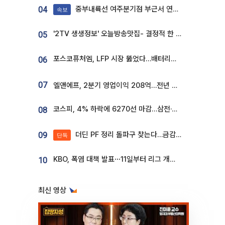
중부내륙선 여주분기점 부근서 연이은 추돌사고 발생
04
속보
'2TV 생생정보' 오늘방송맛집- 결정적 한 수, 3종 메밀면! 메밀 소바 맛집 '의○○○○'
05
포스코퓨처엠, LFP 시장 뚫었다…배터리사와 대규모 장기 공급 합의
06
07
엘앤에프, 2분기 영업이익 208억…전년 比 흑자전환
코스피, 4% 하락에 6270선 마감…삼전·SK하닉 '와르르' 각각 6%·10%대 급락
08
더딘 PF 정리 돌파구 찾는다…금감원, 1년 반 만에 매각설명회 재개
09
단독
KBO, 폭염 대책 발표⋯11일부터 리그 개시ㆍ경기 오후 7시 시작
10
최신 영상