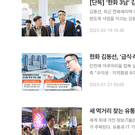
[단독] ‘한화 3남
김동선, 최근 한화세미텍 미래총
반도체 사업을 이끄는 김동
산업에서 본격적인 승부수를
2025-02-19 16:42
승연 한화그룹 회장의 3남
한화 김동선, ‘급식·
인천에 아쿠아리움 접목 
측 “수익성ㆍ지역환원 두마리 토끼 잡을 것” 김승연 한
트 미래비전총괄 부사장이 
2025-01-21 05:00
브랜드 ‘파이브가이즈’의 
새 먹거리 찾는 유통가
세계 최대 가전·정보기술(I
가 주목된다. 유통과 IT
경영진과 실무진 등이 방문하는 사례가 늘고 있다. 