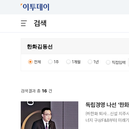
검색
전체
1주
1개월
1년
직접입력
검색결과 총
16
건
독립경영 나선 ‘한화
㈜한화 퇴사...신설 지주
너지 구상F&B부터 미래기술까지…‘김
앤드리조트·한화갤러리아·