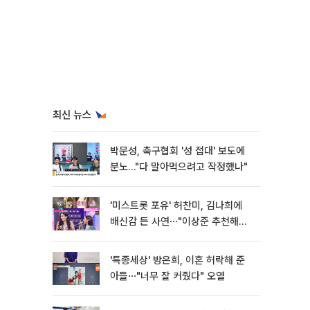
최신 뉴스
박문성, 축구협회 '성 접대' 보도에
분노…"다 말아먹으려고 작정했나"
'미스트롯 포유' 허찬미, 김나희에
배신감 든 사연⋯"이상준 추천해주
더라"
'특종세상' 방은희, 이혼 허락해 준
아들⋯"너무 잘 커줬다" 오열