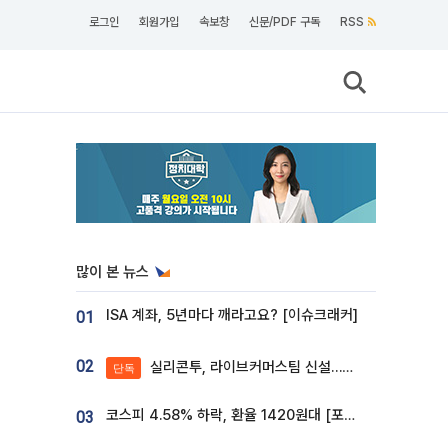
로그인
회원가입
속보창
신문/PDF 구독
RSS
많이 본 뉴스
ISA 계좌, 5년마다 깨라고요? [이슈크래커]
01
02
실리콘투, 라이브커머스팀 신설…K뷰티 ‘글로벌 판매망’ 확대[K뷰티 라방戰]
단독
코스피 4.58% 하락, 환율 1420원대 [포토]
03