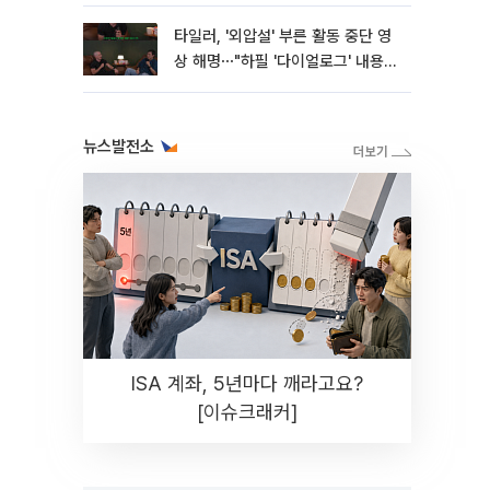
타일러, '외압설' 부른 활동 중단 영
상 해명⋯"하필 '다이얼로그' 내용이
라"
뉴스발전소
ISA 계좌, 5년마다 깨라고요?
[이슈크래커]