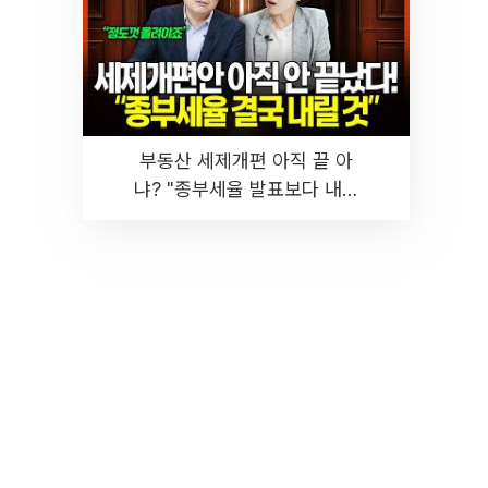
부동산 세제개편 아직 끝 아
냐? "종부세율 발표보다 내릴
것" 장기거주·양도세 전망 I 집
땅지성 I 김인만, 진미윤