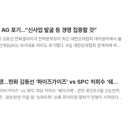
품질 유지에 각별히 신경 쓸 것”이라고 강조했다. 지난달 24일부터
 파이브가이즈 매장 2곳에서 진행된 현장
AG 포기...“신사업 발굴 등 경영 집중할 것”
남 김동선 한화갤러리아 전략본부장이 최근 대한승마협회 대의원직에서 물
 국가대표 자리도 포기했다. 6일 대한승마협회 관계자에 따르
신상 사유로 AG 국가대표 출전권을 포기하겠다는 의사를 알려왔다”라고
 지난해 4월 국가대표 선발전에서 AG 승마 마장마
재벌 3세 햄버거 전쟁…한화 김동선 ‘파이즈가이즈’ vs SPC 허희수 ‘쉐이크쉑’ 승부
파이브가이즈’ vs SPC 차남 허희수 ‘쉐이크쉑’…관전 포인트5월 신논현역
달 말 ‘슈퍼두퍼’ 상륙 프리미엄 햄버거 전쟁이 시작된다.
터리’에 이어 ‘슈퍼두퍼’가 이달 말 국내 상륙한다. 내년 상반기에는 ‘파이
브가이즈’가 국내 1호점을 오픈한다. 관전 포인트는 재