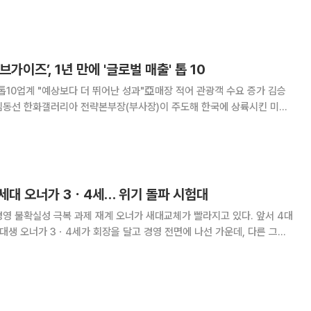
ES가 열린다. 유통업계에서
가이즈’, 1년 만에 '글로벌 매출' 톱 10
톱10업계 "예상보다 더 뛰어난 성과"亞매장 적어 관광객 수요 증가 김승
 김동선 한화갤러리아 전략본부장(부사장)이 주도해 한국에 상륙시킨 미국
FIVE GUYS)가 1년 만에 ‘글로벌 매출 톱 10’ 신화를 썼다. 파이가이
 오픈 런을 일으킬 정도로 가
세대 오너가 3ㆍ4세… 위기 돌파 시험대
계 오너가 새대교체가 빨라지고 있다. 앞서 4대
년대생 오너가 3ㆍ4세가 회장을 달고 경영 전면에 나선 가운데, 다른 그룹
 변화와 혁신에 나섰다. 이들이 글로벌 경기 침체로 속에 경
하고 지속적인 미래 성장 기반을