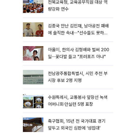
전북교육청, 교육공무직원 대상 역
량강화 연수
김종국 만난 김민재, 남아공전 패배
에 솔직한 속내⋯"선수들도 못하긴
했다"
아옳이, 한의사 김형배와 벌써 200
일⋯꽃다발 들고 "프러포즈 아냐"
전남광주통합특별시, 시민 추천 부
시장 후보 2명 지명
수원특례시, 교통봉사 앞장선 녹색
어머니회·안실련 5명 표창
축구협회, 15년 전 국가대표 경기
앞두고 외국인 심판에 ‘성접대’