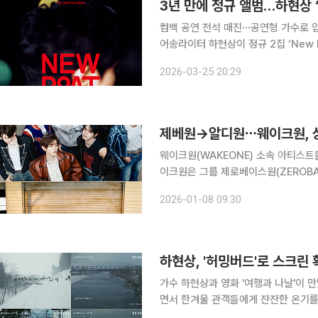
3년 만에 정규 앨범…하현상 ‘
컴백 공연 전석 매진⋯공연형 가수로 입지
어송라이터 하현상이 정규 2집 ‘New 
텐츠 공개와 동시에 공연 전석 매진을 기록하며 관심을
2026-03-25 20:29
최근 하현상은 공식 SNS를 통해 내달
제베원→알디원⋯웨이크원, 상
웨이크원(WAKEONE) 소속 아티스트들
이크원은 그룹 제로베이스원(ZEROBAS
축으로 내세워 보이그룹 라인업을 강화하
2026-01-08 09:30
스트를 아우르는 다층적 포트폴리오를
가수 하현상과 영화 '여행과 나날'이 
면서 한겨울 관객들에게 잔잔한 온기를 전할 전망이다. 19일 웨이크
표한 싱글 'Coyote Lily(코요테 릴