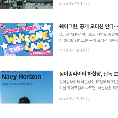
2025-12-19 14:07
트 영상을 결합한 컬래버레이션 뮤직
웨이크원, 공개 오디션 연다⋯
CJ ENM K팝 아티스트 사업을 총괄
한 2026 웨이크원 공개 오디션 'WAKEONE 
크원에 따르면, 이번 오디션의 슬로건은 
2025-12-18 15:33
비주얼, 특기 등이다. 200
싱어송라이터 하현상, 단독 콘서
싱어송라이터 하현상이 10일부터 3일간 
이날 웨이크원에 따르면, 하현상은 티
콘서트 'Navy Horizon'의 첫 공연을 시작한다. 이번 공연의 주제는 '수평선
2025-10-10 14:30
그 어딘가를 향하는 것'이다. LED 영상