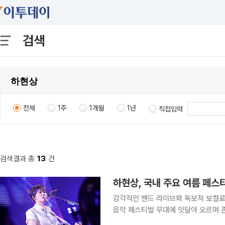
검색
전체
1주
1개월
1년
직접입력
검색결과 총
13
건
하현상, 국내 주요 여름 페
감각적인 밴드 라이브와 독보적 보컬로 공연 몰입도 높여 싱어송라
음악 페스티벌 무대에 잇달아 오르며 
관객들과 호흡했고, 밴드 사운드와 라이브 