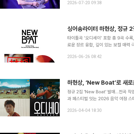
2026-07-20 09:38
사 웨이크원에 따르면 하현상은 ‘2026 
타이틀곡 ‘오디세이’ 포함 총 9곡 수
로운 장르 융합, 깊이 있는 보컬 매력 극대화 예고 싱어송라이터 하현상이 자
을 아날로그 포맷으로 재탄생시켜 음악
2026-06-26 08:42
턴테이블 환경에 맞춰 새롭게 마스터링
하현상, ‘New Boat’로 새
정규 2집 'New Boat' 발매…전곡
과 페스티벌 잇는 2026 음악 여정 스타트 싱어송라이터 하현상이 정규 2집 ‘New Boa
앞두고 공연과 다채로운 콘텐츠를 통해 
2026-04-04 18:30
께 아카이브 라이브, 다큐멘터리, 가사