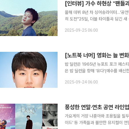
올해 데뷔 8년 차 싱어송라이터…'공연
히 도전"25일, 더블 타이틀곡 담긴 새 싱글 'Coyote Li
다. 내 곁에 있었지만, 지금은 없는 것
2025-09-25 06:00
로 앉아 있는 듯한 기분에 사로잡힌다.
[노트북 너머] 영화는 늘 변
밥 딜런은 1965년 뉴포트 포크 페스티
은 밥 딜런을 향해 '유다'(예수를 배신
노와 열망을 노래했던 저항의 상징 밥 
2025-09-24 06:00
이러니하게도 훗날 이 공연은 '포크록
풍성한 연말·연초 공연 라인
가요계의 거장 나훈아와 조용필을 필두로
이드' 등 가족들과 볼만한 뮤지컬이 연말·연초