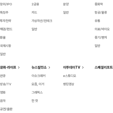
장외/IPO
2금융
분양
중화학
특징주
카드
일반
항공/물류
투자전략
가상자산/핀테크
유통
채권/펀드
일반
의료/바이오
환율
중기/벤처
국제시황
일반
일반
문화·라이프
뉴스발전소
이투데이TV
스페셜리포트
관광
이슈크래커
e스튜디오
방송/TV
요즘, 이거
랭킹영상
영화
그래픽스
음악
한 컷
공연/출판