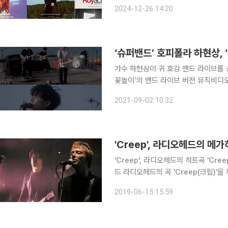
따르면, 나훈아는 '2024 고마웠습니
2024-12-26 14:20
에서 진행한다. 상반기부터 진행된 이
‘슈퍼밴드’ 호피폴라 하현상, 
가수 하현상이 귀 호강 밴드 라이브를 선보였다. 하현상은 1일 오후 공식 SNS 
꽃놀이’의 밴드 라이브 버전 뮤직비디오 영상을 공개했다. 공개된
맞닿은 검푸른 바다를 배경으로 ‘불꽃놀
2021-09-02 10:32
와 베이스, 드럼 등 다채로운 밴드 세
'Creep', 라디오헤드의 히트곡 'Creep' 때문에 법정에
드 라디오헤드의 곡 'Creep(크립)'을 재해석해 원
밴드'에서는 김형우, 하현상 등 참가자
2019-06-15 15:59
'Creep'은 로큰롤 명예의