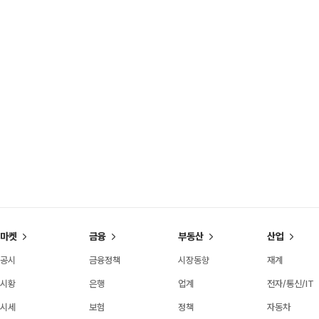
마켓
금융
부동산
산업
공시
금융정책
시장동향
재계
시황
은행
업계
전자/통신/IT
시세
보험
정책
자동차