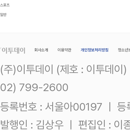
스포츠
일반
회사소개
이용약관
개인정보처리방침
청소년
(주)이투데이 (제호 : 이투데이
02) 799-2600
등록번호 : 서울아00197 ㅣ 등록일
발행인 : 김상우 ㅣ 편집인 : 