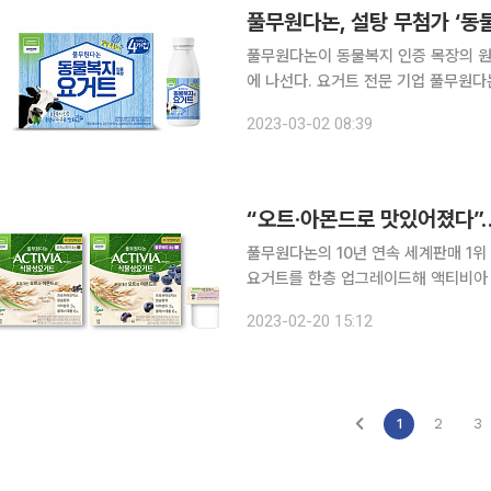
풀무원다논, 설탕 무첨가 ‘동
풀무원다논이 동물복지 인증 목장의 원
에 나선다. 요거트 전문 기업 풀무원다논이 동물복지 인증 목장의 원유를 발효해 더욱 건강하고 맛
있는 ‘풀무원다논 동물복지인증목장 요거트’를 출시했
2023-03-02 08:39
증목장 요거트’는 동물의 5대 자유를
풀무원다논의 10년 연속 세계판매 1위 
요거트를 한층 업그레이드해 액티비아 
루베리 2종을 출시했다고 20일 밝혔다. ‘액티비아 식물성 요거트’는 오트와 아몬드 베이스에
2023-02-20 15:12
비아의 장 건강 노하우를 더해 맛있고
1
2
3