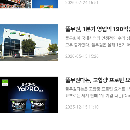
2026-07-24 16:51
화되면서, 식품·유통업계가 소비자 조
풀무원, 1분기 영업익 190
풀무원이 국내사업의 안정적인 수익 성
모두 증가했다. 풀무원은 올해 1분기 매출은 전년 동기 대비 7.2% 증가한 8504억원, 영업이익은
전년 동기 대비 68.9% 증가한 190억원을 기록했다고
2026-05-15 15:26
유통사업의 신규 수주 및 운영 효율화
풀무원다논, 고함량 프로틴 요
풀무원다논은 고함량 프로틴 요거트 브랜
요프로는 세계 판매 1위 기업 다논(Da
성에 맞춰 23개국에서 선보이고 있다.
2025-12-15 11:10
루베리’ 2종이다. 풀무원다논