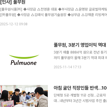
[인사] 풀무원
[풀무원식품㈜] ◆사장급 △천영훈 대표 ◆부사장급 △윤명랑 글로벌마케
[㈜풀무원] ◆사장급 △김태석 풀무원기술원장 ◆상무급 △강재훈 리빙케어사업부
2025-12-12 09:08
풀무원, 3분기 영업이익 역대 
3분기 매출 8884억 원으로 전년 동기
까지 풀무원이 올해 3분기 역대 최대 매출과 영업이익을 달성했다. 14일 풀무원은 3분기 매출
8884억 원, 영업이익 381억 원으로 각
2025-11-14 17:13
기 누적 매출은 2조5210억 원, 영업
아침 굶던 직장인들 반색…10
단체형 5곳·개별형 11곳 선정…근로자 
대…내년부터 3년간 시범사업 추진 출근길에 아침을 거르던 산업단지 근로자들이 단돈 1000원으로
든든한 한 끼를 해결할 수 있게 된다. 