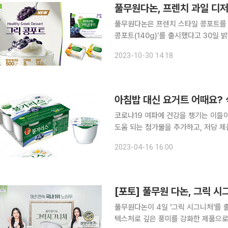
풀무원다논, 프렌치 과일 디저
풀무원다논은 프렌치 스타일 콩포트를 
콩포트(140g)’를 출시했다고 30일 밝혔다. 그릭콩포트는 풀무원다논의 진한 그릭요
식 과일 조림인 콩포트를 함께 즐길 수
2023-10-30 14:18
아침밥 대신 요거트 어때요? 
코로나19 여파에 건강을 챙기는 이들
도움 되는 첨가물을 추가하고, 저당 
다. 통상 발효유는 마시는(드링크) 제
2023-04-16 16:00
유를 요거트로 지칭한다
[포토] 풀무원 다논, 그릭 시
풀무원다논이 4일 '그릭 시그니처'를 
텍스처로 깊은 풍미를 강화한 제품으로