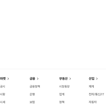
마켓
금융
부동산
산업
공시
금융정책
시장동향
재계
시황
은행
업계
전자/통신/IT
시세
보험
정책
자동차