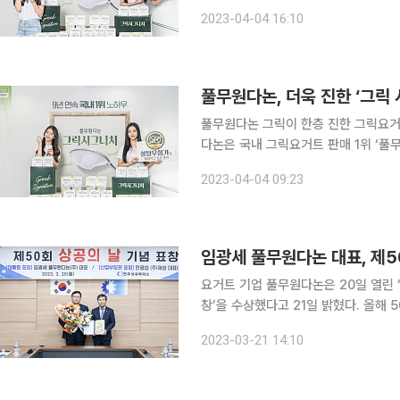
다. 사진제공=풀무원다논
2023-04-04 16:10
풀무원다논, 더욱 진한 ‘그릭 
풀무원다논 그릭이 한층 진한 그릭요거트를 선보이며
다논은 국내 그릭요거트 판매 1위 ‘풀
그니처’를 출시했다고 4일 밝혔다. 풀무원다논 그릭은 100년 발효 역사를 지닌 다논의 발효 기술과
2023-04-04 09:23
풀무원의 바른먹거리 원칙을 기반으로 
임광세 풀무원다논 대표, 제50
요거트 기업 풀무원다논은 20일 열린 
창’을 수상했다고 21일 밝혔다. 올해 50회인 ‘상공의 날’은 국내 상공업 진흥을 촉진하고 상공인들
의 의욕을 고취하고자 제정된 법정기념
2023-03-21 14:10