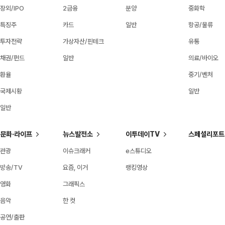
장외/IPO
2금융
분양
중화학
특징주
카드
일반
항공/물류
투자전략
가상자산/핀테크
유통
채권/펀드
일반
의료/바이오
환율
중기/벤처
국제시황
일반
일반
문화·라이프
뉴스발전소
이투데이TV
스페셜리포트
관광
이슈크래커
e스튜디오
방송/TV
요즘, 이거
랭킹영상
영화
그래픽스
음악
한 컷
공연/출판