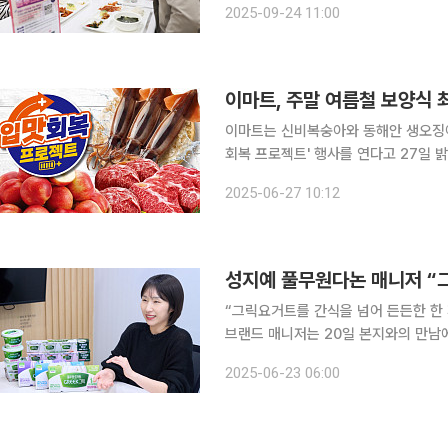
2025-09-24 11:00
업을 추진하며, 대학생 중심이던 지원
이마트, 주말 여름철 보양식 
이마트는 신비복숭아와 동해안 생오징어
회복 프로젝트' 행사를 연다고 27일 밝혔다. 이마트는 이날부터 29일까지 신비복
인트 적립 시 45% 할인 판매한다. 신
2025-06-27 10:12
이다. 겉은 천도복숭아처럼 매끈한 반면
“그릭요거트를 간식을 넘어 든든한 한 끼 식사
브랜드 매니저는 20일 본지와의 만남
풀무원다논의 브랜드 마케팅 담당자인 
2025-06-23 06:00
그릭(풀무원 그릭)’ 브랜드 업무 전반