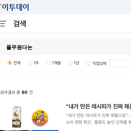
검색
전체
1주
1개월
1년
직접입력
검색결과 총
60
건
“내가 만든 레시피가 진짜 제
“내가 만든 레시피가 진짜 제품으로”…
소비 경향 확산…활용도 높인 신제품 
시장 공략 기존 제품을 취향대로 재해석해 즐기는 '모디슈머(Modify+Consumer)' 트렌드가 고착