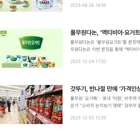
거트가 다이어트 대용 건강 식품으로 
2024-08-26 18:00
꾸덕꾸덕한 식감과 맛도 한몫을 하면서
풀무원다논, ‘액티비아·요거트
풀무원다논은 ‘풀무원요거트’를 론칭하고
무원다논은 이번 론칭을 통해 '액티비아
기존 4개 개별 브랜드는 풀무원요거트 
2023-12-04 17:02
토핑요거트 ‘요거톡’, 기능성 요거트 ‘
갓뚜기, 반나절 만에 ‘가격인
풀무원 ‘요거톡’ㆍ롯데 ‘빅팜’, 비주
문가 “소비자 눈치보기 행태” 정부의 물가 안정 압박에 식품업체들이 줄줄이 가격 인상 계획을 철회
하고 있다. 다만 요인이 뚜렷하지 않
2023-12-03 12:00
동결하는 경우가 대다수라 '보여주기식