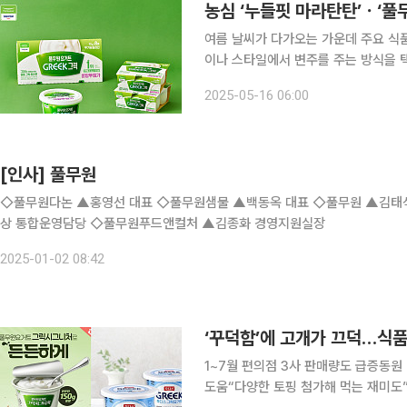
농심 ‘누들핏 마라탄탄’ㆍ‘풀
여름 날씨가 다가오는 가운데 주요 식품
이나 스타일에서 변주를 주는 방식을 택했다. 풀무원다논, 풀무원요거트 그릭 풀무원
요거트 그릭'을 리뉴얼 출시했다. 풀무원다논은 최근 소비자들이 최근 소비자들은 건강을 고려한 식
2025-05-16 06:00
습관을 추구하면서도, 맛과 즐거움을 
[인사] 풀무원
◇풀무원다논 ▲홍영선 대표 ◇풀무원샘물 ▲백동옥 대표 ◇풀무원 ▲김태석 풀무원
상 통합운영담당 ◇풀무원푸드앤컬처 ▲김종화 경영지원실장
2025-01-02 08:42
‘꾸덕함’에 고개가 끄덕…식품
1~7월 편의점 3사 판매량도 급증동원
도움“다양한 토핑 첨가해 먹는 재미도” 헬시플레저(Healthy Pleasure) 트렌드에 힘입어 그