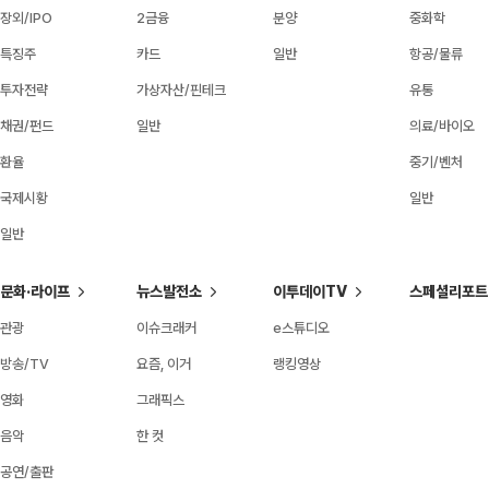
장외/IPO
2금융
분양
중화학
특징주
카드
일반
항공/물류
투자전략
가상자산/핀테크
유통
채권/펀드
일반
의료/바이오
환율
중기/벤처
국제시황
일반
일반
문화·라이프
뉴스발전소
이투데이TV
스페셜리포트
관광
이슈크래커
e스튜디오
방송/TV
요즘, 이거
랭킹영상
영화
그래픽스
음악
한 컷
공연/출판