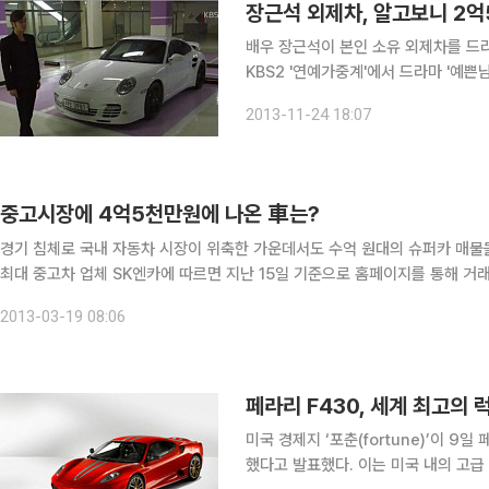
장근석 외제차, 알고보니 2억
배우 장근석이 본인 소유 외제차를 드라마에 공짜로 협
KBS2 '연예가중계'에서 드라마 '예쁜
날 방송에서 장근석은 "'예쁜남자'가 신
2013-11-24 18:07
연시키기도 했다"
중고시장에 4억5천만원에 나온 車는?
경기 침체로 국내 자동차 시장이 위축한 가운데서도 수억 원대의 슈퍼카 매물들이 중고
최대 중고차 업체 SK엔카에 따르면 지난 15일 기준으로 홈페이지를 통해 거래
6.0 V12 2008년식으로 4억5천만원이다. 국산 중고차 중 가장
2013-03-19 08:06
페라리 F430, 세계 최고의
미국 경제지 ‘포춘(fortune)’이 9
했다고 발표했다. 이는 미국 내의 고