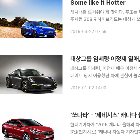
Some like it Hotter
해치백은 뜨거워야 제 맛이다. 푸조는 누
주처럼 308 R 하이브리드는 매섭게 쏘아붙였다. 핫해치가 매력적인 이유는 
살같이 튀어나가기 때문이다. 스포츠
2016-03-22 07:56
콤하기만 하다. 하지만 육중한 SUV조
대상그룹 임세령, 이정재 배우 이정재가 대상그룹 임세령 상무와의 열애를 인정한 가운데 임세령이
데이트 당시 이용했던 차에 관심이 쏠리고 있다. 1일 연애전문매체 디스패치
열애를 보도하며 두 사람의 데이트 장
2015-01-02 14:00
가질 때 세컨드카인 ‘포르쉐 911 카레
‘쏘나타’ㆍ‘제네시스’ 캐나다 
현대기아차가 ‘2015 캐나다 올해의 차’ 
3일(현지시간) ‘캐나다 자동차 기자협회
차의 쏘나타, 제네시스, 기아차의 쏘울 EV가 각각 ‘