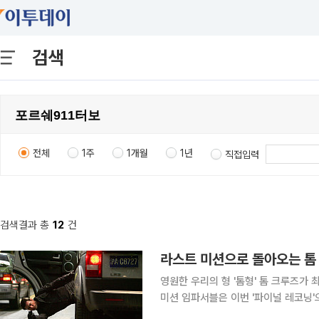
검색
전체
1주
1개월
1년
직접입력
검색결과 총
12
건
영원한 우리의 형 '톰형' 톰 크루즈가 
미션 임파서블은 이번 '파이널 레코닝'으로 그 막을 내리게 
로 돌아온 톰 크루즈가 또 어떤 스턴트