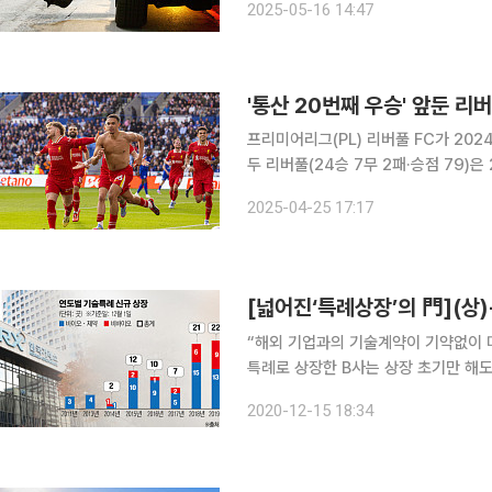
2025-05-16 14:47
만나볼게요. 짧게 요약하는 톰 크
'통산 20번째 우승' 앞둔 리
프리미어리그(PL) 리버풀 FC가 2024~2
두 리버풀(24승 7무 2패·승점 79)은 
남은 5경기에서 승점 1만 추가하면 우
2025-04-25 17:17
른 상황으로, 사실상 우승을 확정한 
[넓어진‘특례상장’의 門](상
“해외 기업과의 기술계약이 기약없이 미
특례로 상장한 B사는 상장 초기만 해
지만 신종 코로나바이러스 감염증(코로나
2020-12-15 18:34
줄과 같은 벤처캐피털업계에서 시드, 