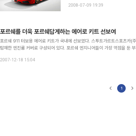
가 차지하는 지위에 변함 없음을 보여주고 있다. ‘페라리 430 스쿠데리아’는 
2008-07-09 19:39
푸르트 모터쇼에서 국제 무대에 처음 
포르쉐를 더욱 포르쉐답게하는 에어로 키트 선보여
포르쉐 911 터보용 에어로 키트가 국내에 선보였다. 스투트가르트스포츠카(주
탑재한 엔진룸 커버로 구성되어 있다. 포르쉐 엔지니어들이 가장 역점을 둔 부분은 기존 공기저항계수 0.31을 증가시키지 않으면서 핸들링
성능을 향상시키는 것이었다. 다이내믹한 스타일로 마무리된 이 에어로 키트
2007-12-18 15:04
1