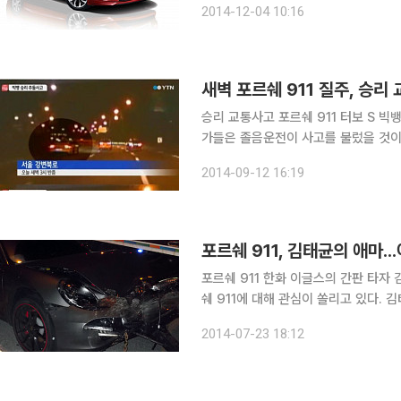
2014-12-04 10:16
패밀리카’ 차급에서 토요타 캠리 하이브
새벽 포르쉐 911 질주, 승
승리 교통사고 포르쉐 911 터보 S 빅뱅의 승리가 타고 있던 포르쉐 911이 12일 새벽 전복됐다. 전문
가들은 졸음운전이 사고를 불렀을 것이라고 지적하고 있다. 경찰
3시 30분쯤 서울 강변북로 일산 방향으
2014-09-12 16:19
츠 승용차와 충돌한 뒤 가드레일을 들
포르쉐 911, 김태균의 애마..
포르쉐 911 한화 이글스의 간판 타자 김태균의 교통사고 소식이 전해진 가운데 그가 타고 있던 포르
쉐 911에 대해 관심이 쏠리고 있다. 김태균이 타고 있던 포르쉐 911은 모델에 따라 가격이 1억2000
만원~2억5000만원 정도 하는 고급 
2014-07-23 18:12
매되고 있는 것으로 알려