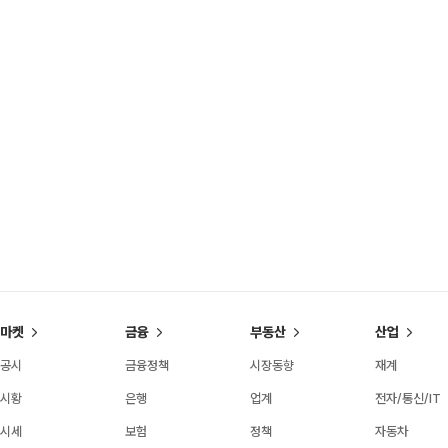
마켓
금융
부동산
산업
공시
금융정책
시장동향
재계
시황
은행
업계
전자/통신/IT
시세
보험
정책
자동차