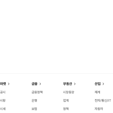
마켓
금융
부동산
산업
공시
금융정책
시장동향
재계
시황
은행
업계
전자/통신/IT
시세
보험
정책
자동차