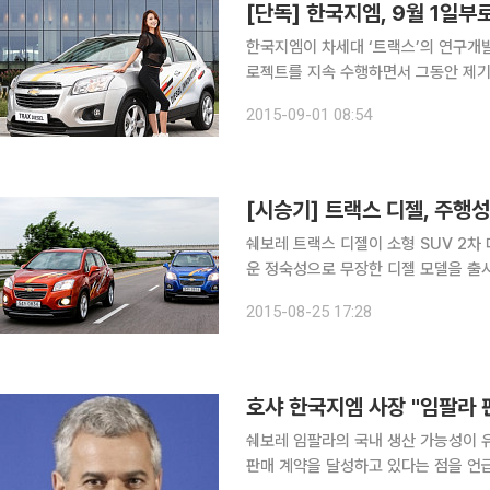
[단독] 한국지엠, 9월 1일부
한국지엠이 차세대 ‘트랙스’의 연구개발
로젝트를 지속 수행하면서 그동안 제기된 R
업계에 따르면 GM은 최근 프로젝트명 
2015-09-01 08:54
관한다는 공문을 보냈다. 이에 따라 
[시승기] 트랙스 디젤, 주행
쉐보레 트랙스 디젤이 소형 SUV 2차
운 정숙성으로 무장한 디젤 모델을 출시하면서 
LTZ(최고트림)를 타고 영종도에 위
2015-08-25 17:28
행했다. 비가 내리는 궂은 날씨였지만
호샤 한국지엠 사장 "임팔라 
쉐보레 임팔라의 국내 생산 가능성이 
판매 계약을 달성하고 있다는 점을 언