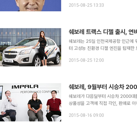
세르지오 호샤 한국지엠 사장은 25일
2015-08-25 13:33
시 기자간담회에서 "임팔라 판매가 예
쉐보레 트랙스 디젤 출시, 연비
쉐보레는 25일 인천국제공항 인근에 위
터 고성능 친환경 디젤 엔진을 탑재한 트랙스 디젤 모
도한 GM 글로벌 소형 SUV 프로젝트
2015-08-25 12:00
쉐보레, 9월부터 시승차 20
쉐보레가 다음달부터 시승차 2000대
상품성을 고객에 직접 각인, 판매로 이어지게 하겠단 전략이다
대의 시승차를 대거 투입하는 전국적인 고객
2015-08-16 09:00
캠페인을 시작한