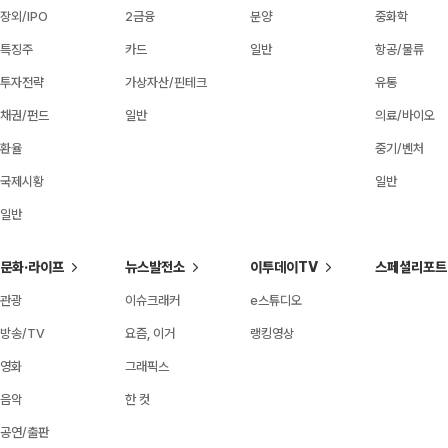
장외/IPO
2금융
분양
중화학
특징주
카드
일반
항공/물류
투자전략
가상자산/핀테크
유통
채권/펀드
일반
의료/바이오
환율
중기/벤처
국제시황
일반
일반
문화·라이프
뉴스발전소
이투데이TV
스페셜리포트
관광
이슈크래커
e스튜디오
방송/TV
요즘, 이거
랭킹영상
영화
그래픽스
음악
한 컷
공연/출판