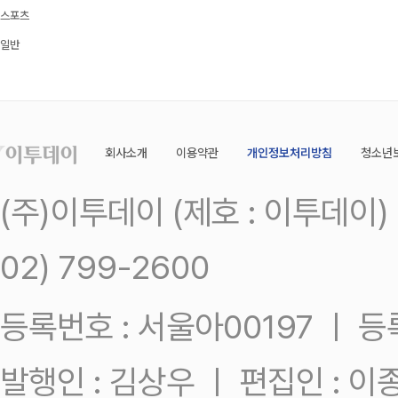
스포츠
일반
회사소개
이용약관
개인정보처리방침
청소년
(주)이투데이 (제호 : 이투데이
02) 799-2600
등록번호 : 서울아00197 ㅣ 등록일
발행인 : 김상우 ㅣ 편집인 : 