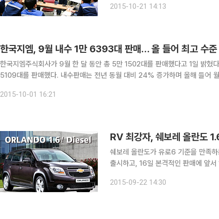
2015-10-21 14:13
생생한 의견을 가감 없이 공유하는 등 
한국지엠, 9월 내수 1만 6393대 판매… 올 들어 최고 수준
한국지엠주식회사가 9월 한 달 동안 총 5만 1502대를 판매했다고 1일 밝혔다. 구체적으로 완성차 기준 내수 1만 6393대, 수출 
5109대를 판매했다. 내수판매는 전년 동월 대비 24% 증가하며 올해 들어 월
월 판매량 중에서 가장 좋은 실적이다. 최근 출시된 더 넥스트 스파크(
2015-10-01 16:21
RV 최강자, 쉐보레 올란도 1.
쉐보레 올란도가 유로6 기준을 만족하는
출시하고, 16일 본격적인 판매에 앞서 1일부터 사전 계약
보레 올란도의 2016년형 모델은 트
2015-09-22 14:30
공급하는 4기통 1.6 CDTi 디젤 엔