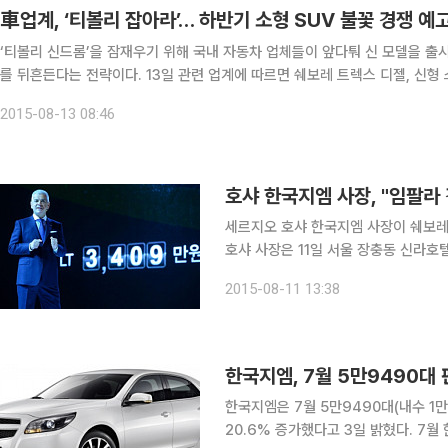
車업계, ‘티볼리 잡아라’… 하반기 소형 SUV 불꽃 경쟁 예
‘티볼리 신드롬’을 잠재우기 위해 국내 자동차 업체들이 앞다퉈 신 모델을 출시
를 뒤흔든다는 전략이다. 13일 관련 업계에 따르면 쉐보레 트렉스 디젤, 신형 스포티지 R 등 소형 SUV가 다음달 출시된다. 세르지오 호샤
한국지엠 사장은 지난 11일 “9월 중 트랙스 디젤을 출시할 계획"이라며
2015-08-13 08:46
세르지오 호샤 한국지엠 사장이 쉐보레
호샤 사장은 11일 서울 장충동 신라호
국내 시장에서 그랜저, 아슬란, K7,
2015-08-11 13:38
트에서 쉐보레 브랜드의 입지를 확대해
한국지엠, 7월 5만9490대 
한국지엠은 7월 5만9490대(내수 1만
20.6% 증가했다고 3일 밝혔다. 7월 한국지엠은 내수 시장서 SUV 캡티바, 럭셔리 세단 알페온, 경