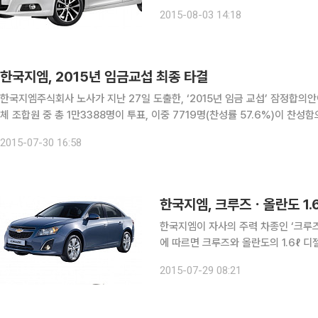
상용차 다마스ㆍ라보의 판매가 모두 증
2015-08-03 14:18
한국지엠, 2015년 임금교섭 최종 타결
한국지엠주식회사 노사가 지난 27일 도출한, ‘2015년 임금 교섭’ 잠정합의안
체 조합원 중 총 1만3388명이 투표, 이중 7719명(찬성률 57.6%)이 찬성함으로써 
이어 올해 임금 교섭 역시 노사간 상호 신뢰와 이해를 바탕으로 2년 연
2015-07-30 16:58
한국지엠, 크루즈ㆍ올란도 1
한국지엠이 자사의 주력 차종인 ‘크루즈’와 ‘올
에 따르면 크루즈와 올란도의 1.6ℓ 
근 임금교섭을 타결하면서 이 같이 합의했다. 한국지엠이 엔진 배기량을 낮춘 다운사
2015-07-29 08:21
을 생산하기로 한 것은 소비자의 취향 