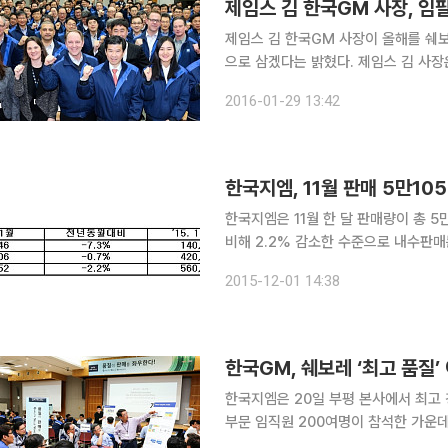
제임스 김 한국GM 사장, 임
제임스 김 한국GM 사장이 올해를 쉐
으로 삼겠다는 밝혔다. 제임스 김 사장은 29일 인천 부평 본사에서 전사임원회의를 개최하고, 이같
은 내용을 골자로 한 2016년 경영 계획을 공유하고, 목표 달성을 결의하는 시간을 가졌다. 제임스
2016-01-29 13:42
김 사장은 “한국지엠은 지난 해 더 넥스
한국지엠, 11월 판매 5만10
한국지엠은 11월 한 달 판매량이 총 5
비해 2.2% 감소한 수준으로 내수판매는 
9606대를 기록했다. 내수 차종별로는 승용차가 3.6% 감소했고 RV(레저용 차량) 8.6%, 경상용
2015-12-01 14:38
차가 27.6% 줄었다. 특히 RV의 경우
한국GM, 쉐보레 ‘최고 품질
한국지엠은 20일 부평 본사에서 최고 경
부문 임직원 200여명이 참석한 가운데 ‘품질 
고객과의 접점에 있는 쉐보레 카매니저