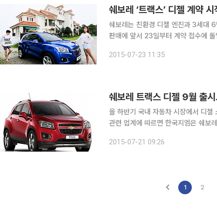
쉐보레 ‘트랙스’ 디젤 계약 시
쉐보레는 친환경 디젤 엔진과 3세대 6
판매에 앞서 23일부터 계약 접수에 돌입했다고 23일 밝혔다
이 개발하고 독일 오펠이 공급하는 4기통
2015-07-23 11:35
단 자동변속기를 탑재했다
쉐보레 트랙스 디젤 9월 출시
올 하반기 국내 자동차 시장에서 디젤 소
관련 업계에 따르면 한국지엠은 쉐보레
사전계약에 들어간다. 트랙스 디젤은 유럽산 신규 디젤 엔진과 변속기가 장착됐다. 출시되면 국내
2015-07-21 09:26
소형 SUV 쌍두마차 쌍용차의 티볼리,
1
2