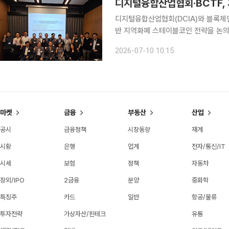
디지털융합산업협회·BCTF,
디지털융합산업협회(DCIA)와 블록체
반 지역화폐 스테이블코인 전략을 논의한다. 디지털융합산업협회는 10일 오전 10시
의실에서 ‘지방소멸 막기 위한 블록체
2026-07-10 10:15
크숍’을 
마켓
금융
부동산
산업
공시
금융정책
시장동향
재계
시황
은행
업계
전자/통신/IT
시세
보험
정책
자동차
장외/IPO
2금융
분양
중화학
특징주
카드
일반
항공/물류
투자전략
가상자산/핀테크
유통