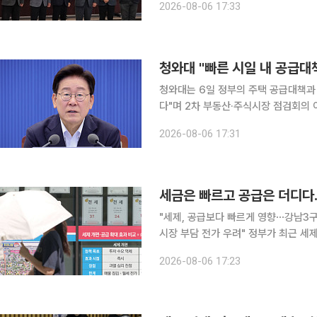
2026-08-06 17:33
안의 주요 과제로
청와대 "빠른 시일 내 공급대
청와대는 6일 정부의 주택 공급대책과
다"며 2차 부동산·주식시장 점검회의 이후 후속
이날 브리핑에서 "주택 공급 확대·속
2026-08-06 17:31
다. 그러면서 “2차 회의가 있고 난
세금은 빠르고 공급은 더디다…
"세제, 공급보다 빠르게 영향⋯강남3구
시장 부담 전가 우려" 정부가 최근 세제 개편안을 내놓으면서 집값 안정 효과를 둘러싼 논쟁이 이어
지고 있다. 시장에서는 세금만으로는 
2026-08-06 17:23
과가 나타나기까지 상당한 시간이 걸