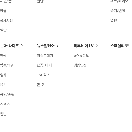
채권/펀드
일반
의료/바이오
환율
중기/벤처
국제시황
일반
일반
문화·라이프
뉴스발전소
이투데이TV
스페셜리포트
관광
이슈크래커
e스튜디오
방송/TV
요즘, 이거
랭킹영상
영화
그래픽스
음악
한 컷
공연/출판
스포츠
일반