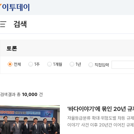
검색
전체
1주
1개월
1년
직접입력
검색결과 총
10,000
건
'바다이야기'에 묶인 20년 
자율등급분류 확대·위험도별 차등 규제 제안 게임산업법 전부개정안을 둘러싸고 전문
이야기' 사건 이후 20년간 이어진 규
해야 한다고 제언했다. 게임 관리 체계