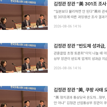
“일본보다 불리하면 안 된다”美와 관세·조선 협력 동시 협의 
법 301조에 따른 과잉생산 조사 결과
를 이어가는 가운데, 절대적인 관세율
2026-08-06 14:16
력을 집중하고 
관훈클럽 초청 토론회“이익 나눌 때 아닌 투
상부 장관이 반도체 업계의 성과급 지
검토할 필요가 있다고 밝혔다. 최근 
2026-08-06 14:16
이어지는 가운데, 핵심 연구인력에 대
김정관 장관 "美, 쿠팡 사태 
“美 정치권과 통상당국 온도차…정부, 
안 아냐” 김정관 산업통상부 장관이 쿠팡 개인정보 유출 사태를 둘러싼 한미 간 시각차와 관련해 미