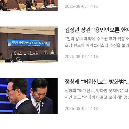
국 일각에 사실관계에 대한 오해가 있
2026-08-06 14:16
밝혔다. 다만 이번 사안이 한미동맹을
김정관 장관 “용인만으론 한
“전력·용수 제약에 수도권 추가 확장 어려워”“중국
호남 반도체 메가클러스터 추진을 둘러
다”며 속도감 있는 사업 추진의 필요성
2026-08-06 14:15
업의 예상보다 빠른 추격을 거론하며 국
정청래 "허위신고는 방화범"…
정청래 "허위신고, 방화범 못지않은 나
지연 놓고 "전대까지 끌고 오려 해" 공방 더불어민주당 8·17 전당대회에 출마한 정청래·김민석
표 후보가 '신천지 개입 의혹'을 두고 
2026-08-06 14:13
판했고, 김 후보는 "문제를 제기할 근