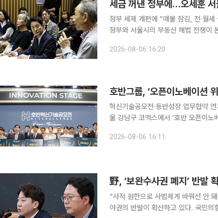
세금 꺼낸 정부에…오세훈 서울
정부 세제 개편에 “매물 잠김, 전·월
정부와 서울시의 부동산 해법 전쟁이 
부담을 높여 수요를 억제하는 카드를 
2026-08-06 16:20
공급이 근본적인 처방이라고 전면 반박
호반그룹, ‘오픈이노베이션 
혁신기술공모전·동반성장 업무협약 연계 운영
울 강남구 코엑스에서 ‘호반 오픈이노베
반혁신기술공모전 시상식을 비롯해 ES
2026-08-06 16:11
野, ‘보완수사권 폐지’ 반발
“사적 원한으로 사법체계 바꿔선 안 돼” 검사의 보완수사권을 폐지한 형사소송법 개정안을 
야권의 반발이 확산하고 있다. 국민의