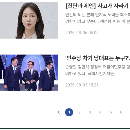
[진단과 제언] 사고가 자라기
인간의 뇌는 본래 인지적 노력을 최소
경향’이라고 부른다. 생성형 AI는 이 본능을 정밀하게 파고
창한 정답은 사고의 마찰을 거의 없애
2026-08-06 06:00
자라야 할 시기의 아이들에게, 이 도
'민주당 차기 당대표는 누구?
송영길·김민석·정청래 더불어민주당 당
비하고 있다. 국회사진기자단
2026-08-05 18:21
1
2
3
4
5
6