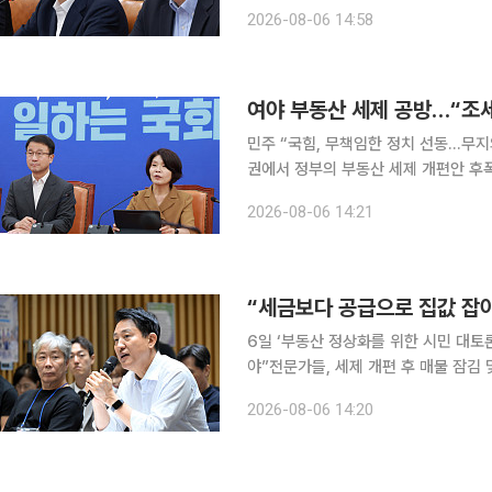
백과 피해자 보호 약화로 이어질 수 있다며 정부·여당을
2026-08-06 14:58
는 6일 국회 의원회관에서 ‘검찰개혁
여야 부동산 세제 공방…“조세 
민주 “국힘, 무책임한 정치 선동…무지의
권에서 정부의 부동산 세제 개편안 후
결정”이라며 방어에 나섰고 국민의힘은
2026-08-06 14:21
한정애 민주당 정책위의장은 6일 국
“세금보다 공급으로 집값 잡아
6일 ‘부동산 정상화를 위한 시민 대토
야”전문가들, 세제 개편 후 매물 잠김 및 전·월세난 우려 정부가 
서울시장이 “세금이 아니라 공급이 해
2026-08-06 14:20
해 마련한 첫 공개 토론회에서 세제 