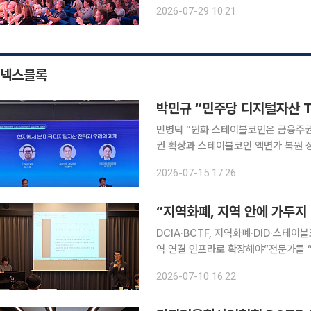
크놀로지학회 한국지부, 총신대학교와 함
2026-07-29 10:21
으로 개최했다. 제론테크(Gerontech
넥스블록
박민규 “민주당 디지털자산 
민병덕 “원화 스테이블코인은 금융주권
권 확장과 스테이블코인 액면가 복원 
후속 제도 신속 처리해야” 미국이 스테이블코인을 중심으로 디지털 금융질서 재편에 속도를 내는 가
2026-07-15 17:26
운데, 한국도 올해 하반기 디지털자산
“지역화폐, 지역 안에 가두지
DCIA·BCTF, 지역화폐·DID·스테
역 연결 인프라로 확장해야”전문가들 
야” 디지털융합산업협회(DCIA)와 블록체인융합기술포럼(BCTF)이 지역화폐와 블록체인 DID, 스
2026-07-10 16:22