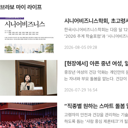
브라보 마이 라이프
시니어비즈니스학회, 초고령사
한국시니어비즈니스학회는 다음 달 12
‘2026 추계 학술포럼’과 ‘시니어비
혔다. 이번 행사는 초고령사회가 가져올 사회·경제적 변화에 대응하기 위한 정책과 산업 전략을 논
2026-08-05 09:28
의하고, 학계와 산업계, 정책 현장의 
[현장에서] 아픈 중년 여성,
중장년 여성의 건강 악화는 개인만의 
는 자녀와 부모 돌봄을 맡는다. 건강
여성 건강을 개인의 관리 문제가 아닌
2026-07-29 16:54
유다. 29일 국회도서관 소강당에서 ‘
“직종별 원하는 스마트 돌봄 
고령자의 안전과 건강을 관리하는 기술
하도록 돕는 ‘사람 중심 제론테크’가 필요하다는 의견이 