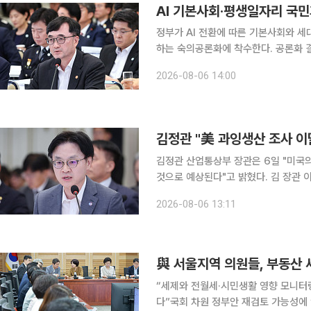
AI 기본사회·평생일자리 국민
정부가 AI 전환에 따른 기본사회와 세
하는 숙의공론화에 착수한다. 공론화 
반영될 예정이다. 국무조정실은 6일 정부의 공공정책 수립·추진 과정에서 숙의와 참여에 기반한 사
2026-08-06 14:00
회적 대화를 통해 갈등을 예방·완화하
김정관 "美 과잉생산 조사 이
김정관 산업통상부 장관은 6일 "미국의
것으로 예상된다"고 밝혔다. 김 장관 이날 서울 프레스센터에서 열린 관훈토론회에서 과잉생산 조사
결과 발표 시기를 묻는 질문에 이같이 말했다. 그는 "미국 당국과 3~4주가량 
2026-08-06 13:11
다"며 "원래 7월 말 발표가 거론됐으
與 서울지역 의원들, 부동산 
“세제와 전월세·시민생활 영향 모니터
다”국회 차원 정부안 재검토 가능성에 “전제하면 안돼” 서울에 지