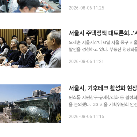
정부 세제개편 방향성에 공감을 표하면
2026-08-06 11:25
서울시 주택정책 대토론회...'
오세훈 서울시장이 6일 서울 중구 서
발언을 경청하고 있다. 부동산 정상화
세제개편안 발표 이후 전월세 가격 상승
2026-08-06 11:21
려가 커지자 서울시가 대화의 장을 마
서울시, 기후테크 활성화 현
원스톱 지원창구·규제합리화 등 활성화 방안 논의 서울시가 기후테크 기업의 
을 논의했다. G3 서울 기획위원회 
울'의 비전에 대해 토론했다. 6일 서울시는 '글로벌 탑3 도시(G3)' 도약을 목표로 추진 중인 '서울플
2026-08-06 11:15
랜'의 친환경 도시 구현을 구체화하기 