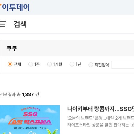
검색
전체
1주
1개월
1년
직접입력
검색결과 총
1,387
건
나이키부터 랑콤까지…SSG닷
'오늘의 브랜드' 운영…매일 2개 브랜드 최대 15% 추가 할인
라이프스타일 상품을 할인 판매하는 '쇼핑 익
부터 9일까지 일주일간 열린다. 럭키슈