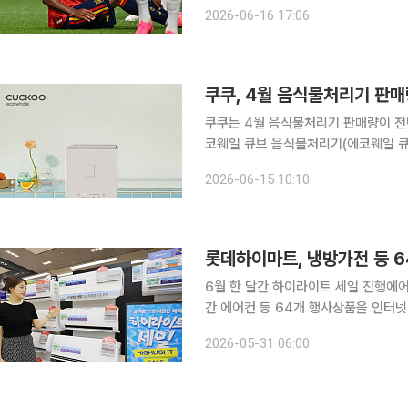
의적인 전망까지 내놓은 상황이었습니다. 그런데 막상 뚜껑이 열리니 사뭇 다른 분위기가 흐
2026-06-16 17:06
특히 예상을 벗어난 경기 결과가 이어지
쿠쿠, 4월 음식물처리기 판매
쿠쿠는 4월 음식물처리기 판매량이 전년 대비 6
코웨일 큐브 음식물처리기(에코웨일 큐브
월에 출시된 에코웨일 큐브는 ‘눌음방지
2026-06-15 10:10
어붙는 현상을 줄이는 기능이다. 기존
롯데하이마트, 냉방가전 등 6
6월 한 달간 하이라이트 세일 진행에어컨과 청소 서
간 에어컨 등 64개 행사상품을 인터넷 
일 롯데하이마트는 다음달 행사상품을 전
2026-05-31 06:00
대표 냉방 가전인 삼성전자와 LG전자