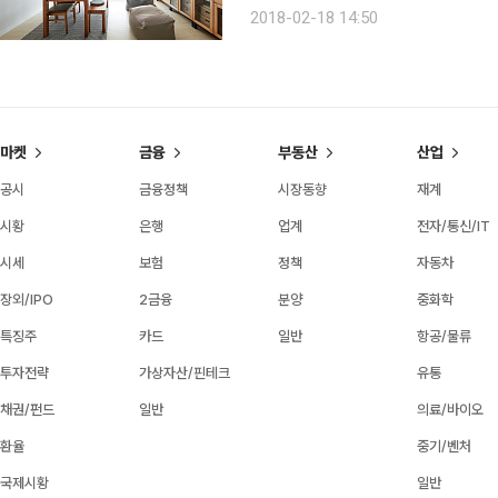
도 할 수 있다면 어떨까? 편리함은 물
2018-02-18 14:50
일상을 유익하게 해줄 스마트기기와 
마켓
금융
부동산
산업
공시
금융정책
시장동향
재계
시황
은행
업계
전자/통신/IT
시세
보험
정책
자동차
장외/IPO
2금융
분양
중화학
특징주
카드
일반
항공/물류
투자전략
가상자산/핀테크
유통
채권/펀드
일반
의료/바이오
환율
중기/벤처
국제시황
일반