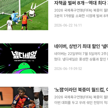
자책골 벌써 8개⋯역대 최다 
2026 국제축구연맹(FIFA) 북중미 
3분의 1가량을 소화한 시점에 벌써 8개가
라비아 수비수 하산 알탐박티(알 힐랄)
2026-06-22 16:11
린 스페인과의 조별리그 H조 2차전에
네이버는 22일부터 7월 5일까지 2주
혔다. 넾다세일은 풍성한 상품과 할인 혜택을 제공하는 네이버플러스 스토어의 대표 쇼핑 프로모션
으로, 매년 상반기와 하반기 두 차례 
2026-06-19 09:52
기존 ‘네이버쇼핑 페스타’를 새롭게 
'노잼'이라던 북중미 월드컵,
2026 국제축구연맹(FIFA) 북중미
이번 대회를 두고 우려 섞인 전망이 적