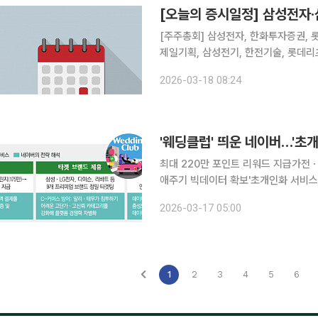
[오늘의 증시일정] 삼성전자·
[주주총회] 삼성전자, 한화투자증권, 롯
제일기획, 삼성전기, 한전기술, 롯데리
원스, 디지아이, 솔트웨어, 엠로, 
2026-03-18 08:24
스, 엘컴텍
'웨딩클럽' 띄운 네이버…'초개
최대 220만 포인트 리워드 지급가전
애주기 빅데이터 확보'초개인화 서비스 고도화' 노려 네이버가 커머스의 
비스 고도화를 위해 ‘예비부부’ 타겟층
2026-03-17 05:00
가구 등 고단가 카테고리의 주도권을 
1
2
3
4
5
6