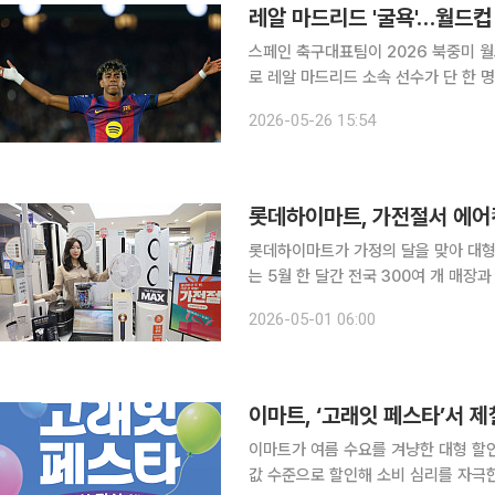
레알 마드리드 '굴욕'…월드컵
스페인 축구대표팀이 2026 북중미 월
로 레알 마드리드 소속 선수가 단 한 
판 경기에 나서지 못했던 신성 라민 야말은 최종 승선에
2026-05-26 15:54
간) 2026 북중미 월드컵 본선에 출전
롯데하이마트, 가전절서 에어
롯데하이마트가 가정의 달을 맞아 대형 할인
는 5월 한 달간 전국 300여 개 매장
반기 연 2회 열리는 시그니처 행사로,
2026-05-01 06:00
인터넷 최저가
이마트, ‘고래잇 페스타’서 제
이마트가 여름 수요를 겨냥한 대형 할
값 수준으로 할인해 소비 심리를 자극한다는 전략이다. 이마트는 30