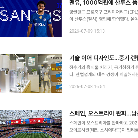
맨유, 1000억원에 산투스 
잉글랜드 프로축구 프리미어리그(EPL
이 산투스(첼시) 영입에 합의했다. 올
영입으로 중원 공백을 일부 해소할 전망이다. 영국 BBC는 8일(현지시간) 맨유가 
2026-07-09 15:13
해 첼시와 총액 5000만파운드(약 10
기술 이어 디자인도...중기·
정수기와 음식물 처리기, 공기청정기 
다. 렌털업계의 내수 경쟁이 치열해지
이어지자 무분별한 지식재산권 침해에 대한
2026-07-08 16:54
련 업계에 따르면 음식물처리기를 둘러
스페인, 오스트리아 완파…남은
스페인이 오스트리아를 완파하고 2026
오야르사발(레알 소시에다드)이 멀티골
며 완승을 이끌었다. 스페인은 3일(이하 한국시간) 미국 캘리포니아주 잉글우드 로스앤젤레스 스타