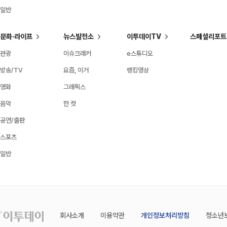
일반
문화·라이프
뉴스발전소
이투데이TV
스페셜리포트
관광
이슈크래커
e스튜디오
방송/TV
요즘, 이거
랭킹영상
영화
그래픽스
음악
한 컷
공연/출판
스포츠
일반
회사소개
이용약관
개인정보처리방침
청소년