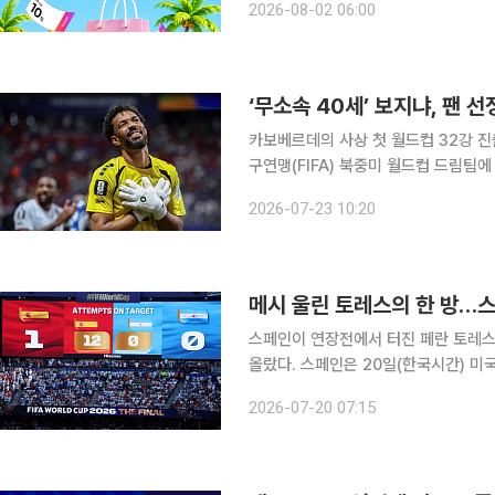
2026-08-02 06:00
헤지스·스톤헨지 등 잡화는 최대 60%
‘무소속 40세’ 보지냐, 팬
카보베르데의 사상 첫 월드컵 32강 진
구연맹(FIFA) 북중미 월드컵 드림팀에 이름을 올렸다. FIFA는 23일
컵 드림팀을 발표했다. 보지냐는 골키퍼
2026-07-23 10:20
선정됐다. 인구 약 58만 명의 아
메시 울린 토레스의 한 방…스
스페인이 연장전에서 터진 페란 토레스
올랐다. 스페인은 20일(한국시간) 미국 뉴저지주 이스트러더퍼드의 뉴욕 뉴저지 스타디움에서 열린
아르헨티나와의 2026 국제축구연맹(FI
2026-07-20 07:15
리했다. 2010년 남아프리카공화국