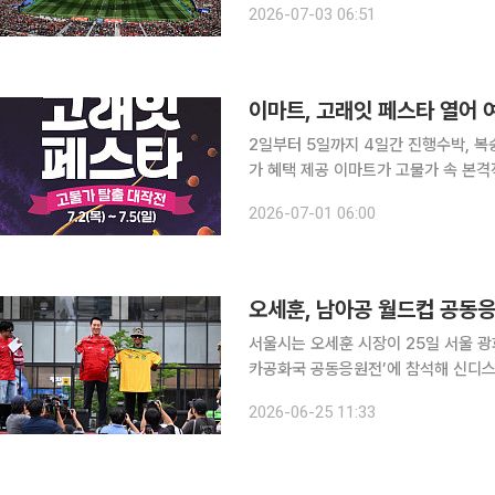
2026-07-03 06:51
디움에서 열린 2026 북중미 월드컵 
이마트, 고래잇 페스타 열어 
2일부터 5일까지 4일간 진행수박, 복
가 혜택 제공 이마트가 고물가 속 본격적인 여름철을 맞아 여름 먹거리와 시즌 상품을 내세운 대규
모 할인 행사를 진행한다. 이마트는 2일부터 5일까지 4일간 고래잇 페스타를 열고 수박, 복숭아 등
2026-07-01 06:00
제철 신선식품부터 한우, 삼겹살, 보양
서울시는 오세훈 시장이 25일 서울 
카공화국 공동응원전’에 참석해 신디
다고 밝혔다. 이번 공동응원은 6·25 전쟁 당시 유엔군으로서 대한민국의 자유와 평화를 위해 함께
2026-06-25 11:33
싸운 남아프리카공화국에 대한 감사의 