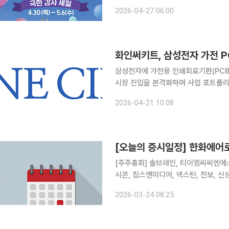
외, 자연산 광어 등 제철 먹거리부터 
2026-04-27 06:00
여름을 반값에 준비할 수 있는 ‘고래잇
화인써키트, 삼성전자 가전 PC
삼성전자에 가전용 인쇄회로기판(PCB
시장 진입을 본격화하며 사업 포트폴리
나 고부가가치 산업으로 영역을 확대하
2026-04-21 10:08
상 물량 확대도 추
[오늘의 증시일정] 한화에어
[주주총회] 솔브레인, 티이엠씨씨엔에스,
시콘, 칩스앤미디어, 넥스틴, 천보, 
치시티, 동아엘텍, 전진바이오팜, 대성
2026-03-24 08:25
키이스트, 에스디생명공학, 에스씨엠생