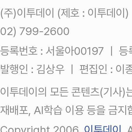
(주)이투데이 (제호 : 이투데이
02) 799-2600
등록번호 : 서울아00197 ㅣ 등록일
발행인 : 김상우 ㅣ 편집인 : 
이투데이의 모든 콘텐츠(기사)는
재배포, AI학습 이용 등을 금지
Copyright 2006.
이투데이
.