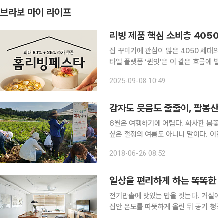
브라보 마이 라이프
리빙 제품 핵심 소비층 405
집 꾸미기에 관심이 많은 4050 세대
타일 플랫폼 ‘퀸잇’은 이 같은 흐름에
테고리에서 놀라운 성장세를 기록하고 있다. 라포랩스가 운영하는 퀸잇은 리빙 카테
2025-09-08 10:49
전년 동기 대비 16배 증가했다고 8일 
감자도 웃음도 줄줄이, 팔봉산
6월은 여행하기에 어렵다. 화사한 봄꽃
싶은 절정의 여름도 아니니 말이다. 
다. 서해안의 절경이 한눈에 내려다보이는 팔봉산 기슭에서 해마다 6월이 되면 감자 축제가 열린다.
2018-06-26 08:52
‘감자 축제가 뭐야?’ 할 사람도 있겠지
일상을 편리하게 하는 똑똑한
전기밥솥에 맛있는 밥을 짓는다. 거실
집안 온도를 따뜻하게 올린 뒤 공기 청