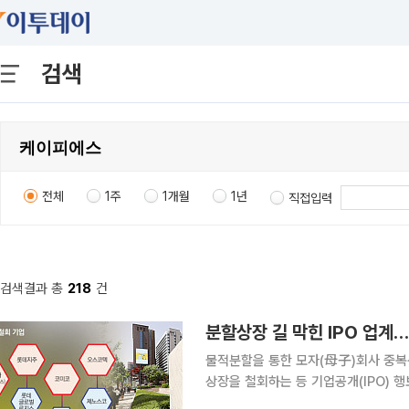
검색
전체
1주
1개월
1년
직접입력
검색결과 총
218
건
분할상장 길 막힌 IPO 업계
물적분할을 통한 모자(母子)회사 중복상
상장을 철회하는 등 기업공개(IPO) 
로 외형을 확장해왔던 재계의 셈법이 복잡해질 것으로 보인다.