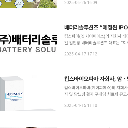
2025-06-26 16:09
SK이노베이션이 SK엔무브 지분 30%
배터리솔루션즈 “예정된 IPO
킵스파마(옛 케이피에스)의 자회사 배터
일 김민홍 배터리솔루션즈 대표는 “회
차질없이 진행할 것”이라고 밝혔다. 배터리솔루션즈는 당초 상반기 중 상장예비심사 신청서를 제출
2025-04-17 17:12
하기 위해 최근 대표주관사인 KB증권
킵스바이오파마 자회사, 암ㆍ
킵스바이오파마(케이피에스)의 자회사 
자 및 당뇨병 환자 구내염 치료제 뮤코
은 해외 판로 개척으로 매년 최소 30억 
2025-04-15 11:10
빅씽크에 따르면 현지 파트너인 대만의