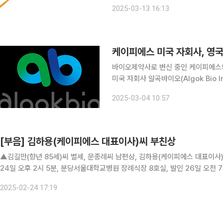
은 사명 변경과 함께 본격적인 신약 
2025-03-13 16:13
를 밝혔다. 13일 케이피에스는 
바이오제약사로 변신 중인 케이피에스의 글
미국 자회사 알곡바이오(Algok Bio Inc
Cancer Research) 주도로 신약후보
2025-03-04 10:57
Ribose Polymeras
[부음] 김하용(케이피에스 대표이사)씨 부친상
▲김길만(향년 85세)씨 별세, 문종례씨 남편상, 김하용(케이피에스 대표이사
24일 오후 2시 5분, 분당서울대학교병원 장례식장 8호실, 발인 26일 오전 7시
2025-02-24 17:19