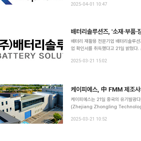
2025-04-01 10:47
블루와 그린 컬러는 혁신ㆍ성장ㆍ진보
배터리 재활용 전문기업 배터리솔루션
업 확인서를 취득했다고 21일 밝혔다. 소부장 전문기업 확인 제도는 소부장 산업의 발전 기반 조성
과 기술 경쟁력 제고를 위해 도입된 제
2025-03-21 15:02
경쟁력 강화 및 공급망 안정화를 위한
케이피에스, 中 FMM 제조사
케이피에스는 21일 중국의 유기발광다
(Zhejiang Zhongling Techn
결했다고 밝혔다. 이번 계약은 중국 저장성 소재 중링에 기존 6세대 및 차세대인 8세대 OLED 공정
2025-03-21 10:52
장비를 납품하는 것이다. 계약 기간은 