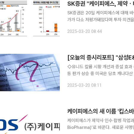
SK증권 "케이피에스, 제약
SK증권은 20일 케이피에스에 대해 바
가가 다소 저평가돼있다며 투자 의견을 '매수
는 올 1분기를 기점으로 기존 유기발
2025-03-20 08:44
회사로의 5년에 걸친 변화를 완료했다
[오늘의 증시리포트] "삼성E&
◇유니드 칼륨 시황 개선과 증설 효과
등 판가 상승 중 미국은 당초 캐나다산
외형 성장 및 시황 반등 초입. 적극적인 매수
2025-03-20 08:11
주 기대치를 높일 때 컨센서스 하회 추
케이피에스의 새 이름 '킵스
케이피에스가 제약사 인수·합병 작업과 
BioPharma)’로 바꾼다. 새로운 