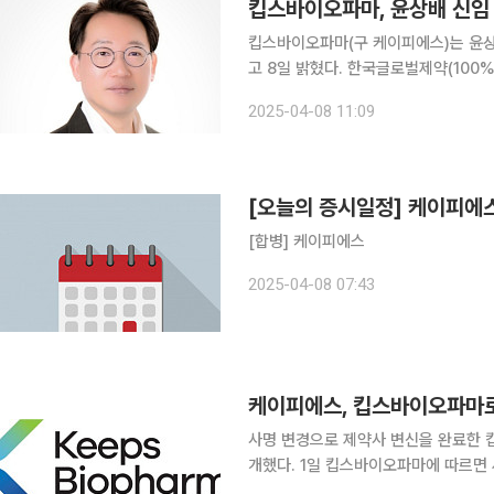
킵스바이오파마, 윤상배 신임
킵스바이오파마(구 케이피에스)는 윤상
고 8일 밝혔다. 한국글로벌제약(100% 자회사)과의 흡수합병과 동시에 사령탑으로 제약 영업ㆍ마
케팅 전문가를 영입, 제약ㆍ바이오 분야에서 
2025-04-08 11:09
는 국내외 대형 제약사를 두루 거치며
[오늘의 증시일정] 케이피에
[합병] 케이피에스
2025-04-08 07:43
케이피에스, 킵스바이오파마로
사명 변경으로 제약사 변신을 완료한 
개했다. 1일 킵스바이오파마에 따르면 새 CI는 ‘지속가능한 바이오테크 기업’이라는 사명의 의미와
조화를 이루도록 고안됐다. 심볼 로고인 이니셜 K는 염색체를 모티브로 만들어졌다. 다채로운 톤의