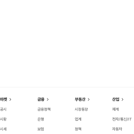
마켓
금융
부동산
산업
공시
금융정책
시장동향
재계
시황
은행
업계
전자/통신/IT
시세
보험
정책
자동차