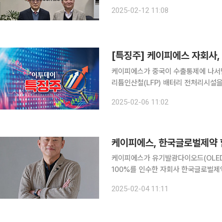
배터리 재활용을 위한 전처리 시설을 
2025-02-12 11:08
하나씩 늘려가면서 시장 선점에 유리한
케이피에스가 중국이 수출통제에 나서면
리튬인산철(LFP) 배터리 전처리시설
BYD 파트너사 등록을 진행 중인 케이
2025-02-06 11:02
장 선점에 나선
케이피에스, 한국글로벌제약 
케이피에스가 유기발광다이오드(OLED
100%를 인수한 자회사 한국글로벌제약의 흡수합병을 통해
글로벌제약을 소규모 합병하기로 이사회
2025-02-04 11:11