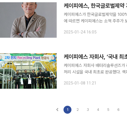
케이피에스, 한국글로벌제약 지
케이피에스가 한국글로벌제약을 100% 완전 자회사로 편
에 따르면 케이피에스는 소액 주주가 보
한 양수도 계약을 체결, 이 주식을 이전
2025-01-24 16:05
케이피에스는 앞서 지난해 11월 13
케이피에스 자회사, ‘국내 최초
케이피에스 자회사 배터리솔루션즈가 리
처리 시설을 국내 최초로 완공했다. 랙파
산이 가능하다. 배터리솔루션즈는 7일 경상북도 영천시 금호읍 오계공단길 본사에서 ‘LFP 배터리
2025-01-08 11:21
재활용 전처리 시설 완공식’을 열었다고
1
2
3
4
5
6