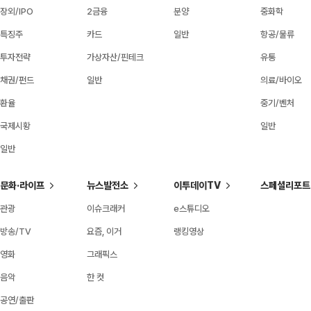
장외/IPO
2금융
분양
중화학
특징주
카드
일반
항공/물류
투자전략
가상자산/핀테크
유통
채권/펀드
일반
의료/바이오
환율
중기/벤처
국제시황
일반
일반
문화·라이프
뉴스발전소
이투데이TV
스페셜리포트
관광
이슈크래커
e스튜디오
방송/TV
요즘, 이거
랭킹영상
영화
그래픽스
음악
한 컷
공연/출판