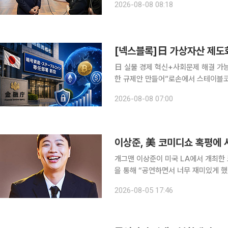
2026-08-08 08:18
만남(Meet Korea in Da Nang)
日 실물 경제 혁신+사회문제 해결 가
한 규제안 만들어”로손에서 스테이블코
확장 기회 준비 전략 필요” 오랜 기간 보수적인 태도를 유지해 온 일본 가상자산 시장이 스테이블코
2026-08-08 07:00
인의 실용성 검증을 계기로 활성화될 
개그맨 이상준이 미국 LA에서 개최한 코미디쇼 혹평에 사
을 통해 “공연하면서 너무 재미있게 했
정도로 즐겁게 했다”라며 글을 남겼다. 이어 “웃음이 클수록 제가 더 재미가 느끼기에 저도 텐션
2026-08-05 17:46
올라간다. 제가 들었던 LA 공연의 웃