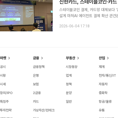
신한카드, 스테이블코인·카드 
스테이블코인 결제, 카드망 대체보다 ‘
설계 마쳐AI 에이전트 결제 확산 관건은 신뢰·책임·표준 스테이블코
카드 결제망을 단기간에 완전히 대체하
2026-06-04 17:18
능성이 크다는
마켓
금융
부동산
산업
공시
금융정책
시장동향
재계
시황
은행
업계
전자/통신/IT
시세
보험
정책
자동차
장외/IPO
2금융
분양
중화학
특징주
카드
일반
항공/물류
투자전략
가상자산/핀테크
유통