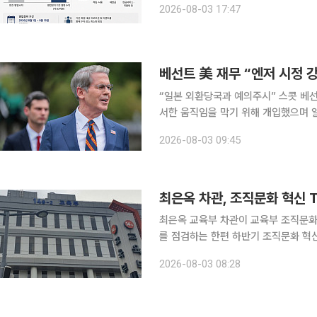
2026-08-03 17:47
금융권에 따르면 롯데카드는 최근 공시
베선트 美 재무 “엔저 시정 
“일본 외환당국과 예의주시” 스콧 베선트 미국 재무장관은 2일(현지시간) 미국이 엔화 환율의 무질
서한 움직임을 막기 위해 개입했으며 일본을 
따르면 베선트 장관은 이날 엑스(X·옛 
2026-08-03 09:45
통해 무질서한 엔화 변동성에 대응했다
최은옥 차관, 조직문화 혁신 T
최은옥 교육부 차관이 교육부 조직문화 
를 점검하는 한편 하반기 조직문화 혁신
수직적 조직문화 개선을 통해 '더 많이'가 
2026-08-03 08:28
육부에 따르면 최 차관은 이날 정부세