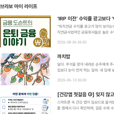
브라보 마이 라이프
‘IRP 이전’ 수익률 광고보다 
“퇴직연금 수익률 광고가 많이 보이는데 내 IRP 옮겨야 할까
직연금사업자인 금융회사들은 높은 수익
혜택 등을 내세우며 가입자를 유치한다
2026-08-06 06:00
아니다. 퇴직연금은 오랜 기간 운용하는
까치밥
달다. 추석을 맞아 내려온 손주에게 주
입보다 눈이 먼저 먹는 걸까. 내 입에
감나무 가지 끝을 꺾어서 따야 한다. 
2026-06-13 06:00
살살 달래서 통째로 꺾어야지, 그러지
[건강앱 첫걸음 ③] 잊지 않
스마트폰 속 건강 앱이 일상으로 들어왔
를 앱에서 다시 확인하며, 걸음 수와 