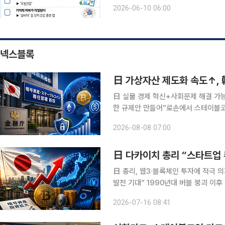
기록하며, 기억력 훈련을 돕는 앱도 
2026-06-10 06:00
의 변화를 더 자주, 더 가까이에서 살
넥스블록
日 실물 경제 혁신+사회문제 해결 가
한 규제안 만들어”로손에서 스테이블코
확장 기회 준비 전략 필요” 오랜 기간 보수적인 태도를 유지해 온 일본 가상자산 시장이 스테이블코
2026-08-08 07:00
인의 실용성 검증을 계기로 활성화될 
日 다카이치 총리 “스타트업 
日 총리, 웹3∙블록체인 투자에 적극 
발전 기대” 1990년대 버블 붕괴 이후 30여 년간 보수적인 태도를 유지해온 일본 금융 시장이 가상
자산 시장으로 이동하는 모습이다. 최
2026-07-16 08:41
내비치면서 일본 가상자산 산업의 성장