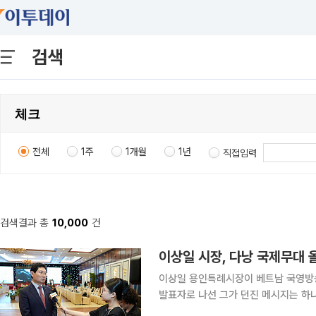
검색
전체
1주
1개월
1년
직접입력
검색결과 총
10,000
건
이상일 시장, 다낭 국제무대 
이상일 용인특례시장이 베트남 국영방송
발표자로 나선 그가 던진 메시지는 하나였
이투데이 취재를 종합하면 이 시장은 