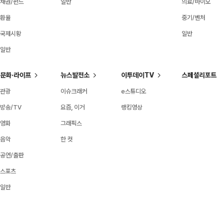
채권/펀드
일반
의료/바이오
환율
중기/벤처
국제시황
일반
일반
문화·라이프
뉴스발전소
이투데이TV
스페셜리포트
관광
이슈크래커
e스튜디오
방송/TV
요즘, 이거
랭킹영상
영화
그래픽스
음악
한 컷
공연/출판
스포츠
일반