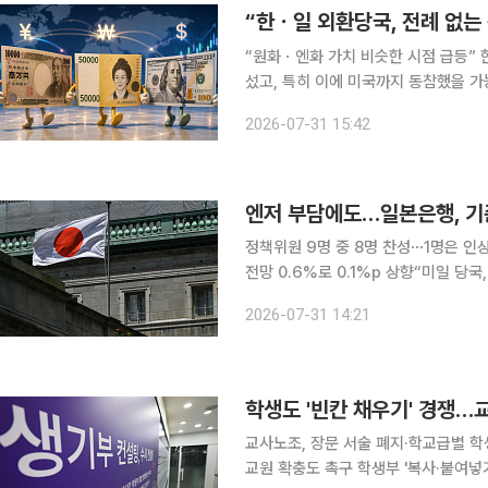
“한ㆍ일 외환당국, 전례 없는
“원화ㆍ엔화 가치 비슷한 시점 급등” 한국과 일본 외환당국이 자국 통화를 매수하는 시장 개입에 나
섰고, 특히 이에 미국까지 동참했을 
이렇게 3국이 상호 교감 아래 처음으로 동시
2026-07-31 15:42
한국과 일본 당국은 전날 밤 달러를 
엔저 부담에도…일본은행, 기준
정책위원 9명 중 8명 찬성⋯1명은 인
전망 0.6%로 0.1%p 상향“미일 당국, 전날 이례적
준금리인 단기 정책금리를 현행 ‘1% 
2026-07-31 14:21
물가를 예상보다 더 끌어올릴 수 있다
교사노조, 장문 서술 폐지·학교급별 학
교원 확충도 촉구 학생부 '복사·붙여넣기(복붙)' 논란이 교육 현장의 화두로 떠오른 가운데 교원단체