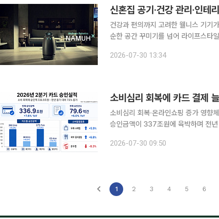
건강과 편의까지 고려한 웰니스 기기가
순한 공간 꾸미기를 넘어 라이프스타일
찾는 예비부부들이 늘고 있다. 30일 SK인텔릭스에 따르면 웰니스 로보틱스 ‘나무엑스’는 최근 ‘세
2026-07-30 13:34
소비심리 회복에 카드 결제 
소비심리 회복·온라인쇼핑 증가 영향체크카드 승
승인금액이 337조원에 육박하며 전년
거래가 늘어난 가운데 물가와 유가 상승
2026-07-30 09:50
일 여신금융협회 여신금융연구소에 따르
1
2
3
4
5
6