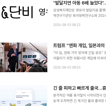
"발달지연 아동 6배 늘었다
삼성복지재단은 영유아 발달지원 플랫폼
책연구기관인 육아정책연구소와 2024년부터 약
달지연·경계선 아동이 빠르게 늘고 있
2026-08-03 08:23
고서에 따르면 국민건강보험공단이 주관
트럼프 “엔화 개입, 일본과의
“미·일, 엔화 가치 방어에 긴밀 공조” 도널드 트럼프 미국 대통령이 2일(현지시간) “엔화 가치를 끌
어올리기 위한 외환시장 개입에 미국이
다”고 밝혔다. 블룸버그통신에 따르면 트럼프 대통령은 이날 대통령 전용기 에어포스원에서 기자들
2026-08-03 08:05
에게 엔화 시장 개입에 관한 질의에 “
긴 줄 피하고 빠르게 출국…휴
본격적인 여름 휴가철이 시작되면서 
늦게 도착하면 긴 체크인 줄과 출국장