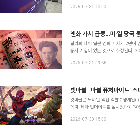
가 학생부를 입시 변별 중심의 기록에
2026-07-31 10:00
부를 향해 
엔화 가치 급등...미·일 당국
달러화 대비 일본 엔화 가치가 2년여 
동시 개입이 있는 것으로 추정된다. 30일(현지시간) 블룸버그통신에 따르면 뉴욕 외환시장에서 엔
화는 오전 9시 반부터 급등하기 시작해 
2026-07-31 09:55
달러 대비 엔화 가치가 올라갔다는 이
넷마블, '마블 퓨처파이트' 
넷마블은 모바일 액션 역할수행게임(RP
데이' 테마 업데이트를 실시했다고 30일 밝혔다. 이번 업데이트에서 △스
피온 신규 유니폼 3종을 추가했다. 넷마블은 업데이트를 기념해 특별 출석 체크와 릴레이 미션, 랜
2026-07-30 15:00
덤 룰렛 등 이벤트를 진행한다. 영화 