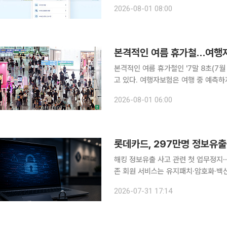
서비스를 미리 활용하면 공항 체류 시간을 크게 줄일 수 있다
2026-08-01 08:00
휴가철 성수기(7월 25일~8월 10일)
본격적인 여름 휴가철…여행자
본격적인 여름 휴가철인 '7말 8초(7
고 있다. 여행자보험은 여행 중 예측하
가입 기간은 1년 이하이다. 최근 해
2026-08-01 06:00
있어 이용자 역시 본인에게 맞는 특약
롯데카드, 297만명 정보유출
해킹 정보유출 사고 관련 첫 업무정지⋯
존 회원 서비스는 유지패치·암호화·백신 설치 
신용정보가 유출된 롯데카드가 1개월 반
2026-07-31 17:14
기존 회원은 카드 결제와 재발급은 물