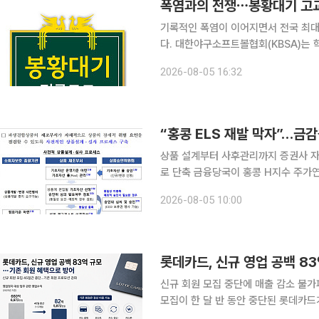
폭염과의 전쟁⋯봉황대기 고교
기록적인 폭염이 이어지면서 전국 최대
다. 대한야구소프트볼협회(KBSA)는 학생 선수들의 안전을 위해 제54회 봉황대기 전국고교야구대
회 기간인 7일부터 9일까지 한낮 경기
2026-08-05 16:32
KBSA는 해당 기간 오전 11시 30분
“홍콩 ELS 재발 막자”…금
상품 설계부터 사후관리까지 증권사 자
로 단축 금융당국이 홍콩 H지수 주가연계증권(ELS) 투자자 손실 사태 재발을 막기 위해 파생결합상
품 제도 개선에 나선다. 상품 설계와 
2026-08-05 10:00
안이 핵심이다. 금융감독원은 
롯데카드, 신규 영업 공백 8
신규 회원 모집 중단에 매출 감소 불가피기
모집이 한 달 반 동안 중단된 롯데카드
정했다. 신규 영업 공백 기간 중 기존 