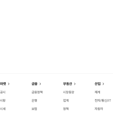
마켓
금융
부동산
산업
공시
금융정책
시장동향
재계
시황
은행
업계
전자/통신/IT
시세
보험
정책
자동차