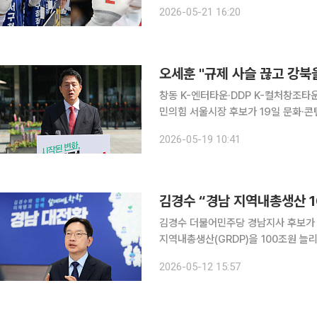
권은 물론 부산·대구·충청까지 전국 민
2026-05-21 16:20
부 출범 이후 처음 치러지는 전국 단위
오세훈 "규제 사슬 끊고 강북
창동 K-엔터타운·DDP K-컬처창조타운 
민의힘 서울시장 후보가 19일 문화·콘
화 등의 내용이 담긴 강남북 균형발전
2026-05-19 10:41
대 4배에 달하는 상황에서 정체된 강
김경수 “경남 지역내총생산 1
김경수 더불어민주당 경남지사 후보가 1
지역내총생산(GRDP)을 100조원 늘
전략을 발표했다. 김 후보는 이날 창원시 성산구 브라운핸즈 라키비움 창원에서 기자회견을 열고 경
2026-05-12 15:57
남 산업대전환 청사진을 공개했다. 브