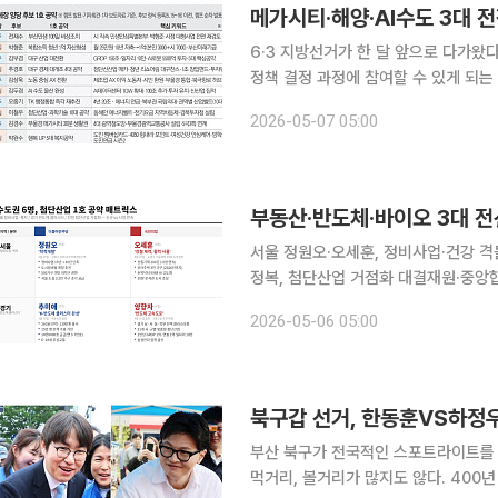
6·3 지방선거가 한 달 앞으로 다가왔
정책 결정 과정에 참여할 수 있게 되
과 산업 지도를 결정한다. 각 당 후보
2026-05-07 05:00
년의 청구서다. 반도체, 바이오, 행정
서울 정원오·오세훈, 정비사업·건강 
정복, 첨단산업 거점화 대결재원·중앙협조 실현가능성, 임
다가왔다. 민주주의는 각 정당이 공약
2026-05-06 05:00
있게 되는 경쟁적 정치체제다. 광역단
북구갑 선거, 한동훈VS하정우
부산 북구가 전국적인 스포트라이트를 
먹거리, 볼거리가 많지도 않다. 400년 전통의 구포시장을 빼고 나면 북구를 소재로 뭔가 얘깃거리