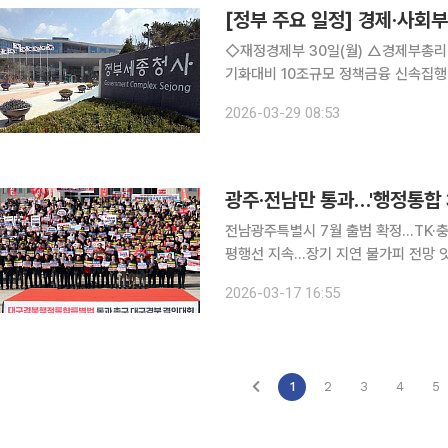
[정부 주요 일정] 경제·사회부처
◇재정경제부 30일(월) △경제부총리 11:00 임시 국무회의(서울청사) △재경부·수은, 중동전쟁 장
기화대비 10조규모 정책금융 신속집행 점검 △2026년 4월 개인투자용 국채 발행계
연차 사무관 중심 AI 집중교육 실시 △한국의 SDG 이행보고서 2026 △2025년 4/4분기 및
2026-03-29 08:53
광주·전남만 통과…'행정통합 
전남광주특별시 7월 출범 확정…TK·
평행선 지속…장기 지연 불가피 전망 잇
명 정부가 추진해 온 광역 행정통합이 광
2026-03-17 16:55
합 논의는 표류하고 있다. 이번 정권 내
1
2
3
4
5