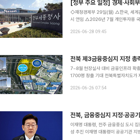
[정부 주요 일정] 경제·사회부처
◇재정경제부 29일(월) △한국, 세계관세기구(WCO)의 핵심인 정책위원회·재정위원회 위원국 동
시 연임 △2026년 7월 개인투자용 국채 발행계획 △아시아 중견공무원 초청 연수 실시 △2026
년 1/4분기 실질 지역내총생산(잠정) △제13회 국가데이터처-UNFPA 인구서머세미나 개최 △국
2026-06-28 09:45
가데이터처, 카자흐스탄 통계청 및 아
전북 제3금융중심지 지정 총력
7~8월 현장실사 대비 금융인프라 확
1700명 창출 기대 전북특별자치도가 제3 금융중심지 지정평가를 앞두고 전북국제금융센터 건립과
정치권 공조, 범도민 서명운동을 추진하며 대응수위를 
2026-06-26 07:54
따르면 금융위는 평가용역기관 선정을 
전북, 금융중심지 지정·공공
이재명 대통령, 전주 금융중심 도시 
성 추진 이재명 대통령이 공공기관 지방이전의 집적화와 전주 금융중심도시 육성 의지를 밝히면서
전북특별자치도의 제3금융중심지 지정과 공공