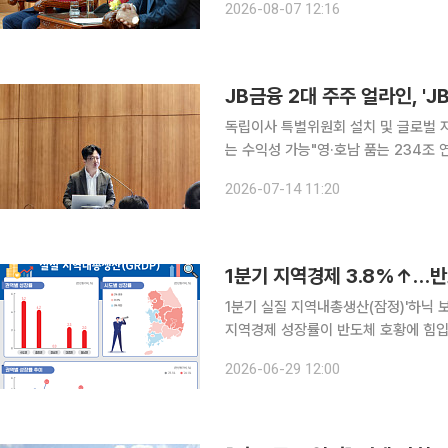
2026-08-07 12:16
례시의 주민자치제도 운영 현황과 경험
JB금융 2대 주주 얼라인, '
독립이사 특별위원회 설치 및 글로벌 자
는 수익성 가능"영·호남 품는 234조 연합지주
얼라인파트너스자산운용이 지방금융의 
2026-07-14 11:20
해 JB금융지주와 BNK금융지주의 합
1분기 지역경제 3.8%↑…반
1분기 실질 지역내총생산(잠정)'하닉 보유' 
지역경제 성장률이 반도체 호황에 힘입
스의 반도체 공장이 있는 충북·경기 지역의 성장세가 두
2026-06-29 12:00
'2026년 1분기 실질 지역내총생산(GR