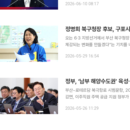
2026-06-10 08:17
농협중앙회와 한국마사회, 농업정책보
오는 6·3 지방선거에서 부산 북구청
체감되는 변화를 만들겠다”는 기치를 
구을에 출마했던 경험과 북구청장을 지
2026-05-29 16:54
인 이미지를 갖고 있다는 평가를 받는다
부산~로테르담 북극항로 시범운항, 20
감면, 이주직원 주택 공급 지원 정부가 북극항로 시대를 앞두고 부산·울산·경남을 아우르는 ‘남부 해
양수도권’ 전략을 본격 추진한다. 올
2026-05-26 11:29
한~유럽 정기항로 개설을 목표로 단계