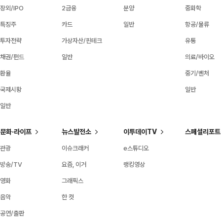
장외/IPO
2금융
분양
중화학
특징주
카드
일반
항공/물류
투자전략
가상자산/핀테크
유통
채권/펀드
일반
의료/바이오
환율
중기/벤처
국제시황
일반
일반
문화·라이프
뉴스발전소
이투데이TV
스페셜리포트
관광
이슈크래커
e스튜디오
방송/TV
요즘, 이거
랭킹영상
영화
그래픽스
음악
한 컷
공연/출판