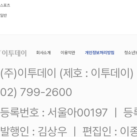
스포츠
일반
회사소개
이용약관
개인정보처리방침
청소년
(주)이투데이 (제호 : 이투데이
02) 799-2600
등록번호 : 서울아00197 ㅣ 등록일
발행인 : 김상우 ㅣ 편집인 : 