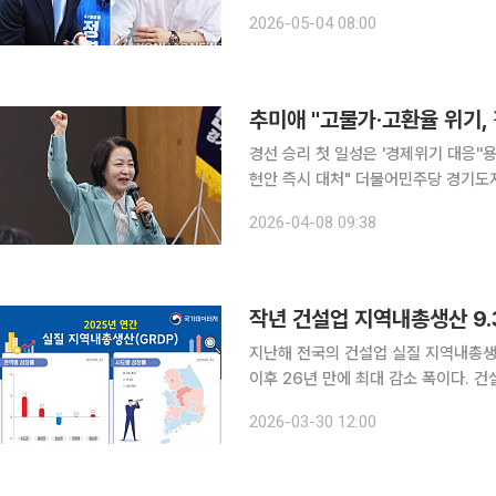
를 찾기가 쉽지 않다. 변방의 북구가 
2026-05-04 08:00
구의 지역내총생산(GRDP)은 약 5조 
추미애 "고물가·고환율 위기,
경선 승리 첫 일성은 '경제위기 대응'
현안 즉시 대처" 더불어민주당 경기도지사 후보로 확정된 추미애 후보가 첫 메시지로 낸 카드는 경
제였다. 중동전쟁 장기화 국면에서 도
2026-04-08 09:38
작년 건설업 지역내총생산 9.
지난해 전국의 건설업 실질 지역내총생산(
이후 26년 만에 최대 감소 폭이다. 
간 마이너스 성장을 기록했다. 전국 지역경제 성장률도
2026-03-30 12:00
내용이 담긴 '2025년 4분기 및 연간