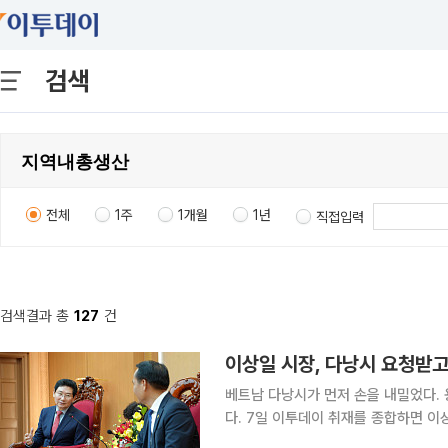
검색
전체
1주
1개월
1년
직접입력
검색결과 총
127
건
이상일 시장, 다낭시 요청받고
베트남 다낭시가 먼저 손을 내밀었다.
다. 7일 이투데이 취재를 종합하면 이상일 용인특례시장은 6일 오후 현지시간 응우옌딘빈 다낭시
조국전선위원장과 간담회를 열고 용인