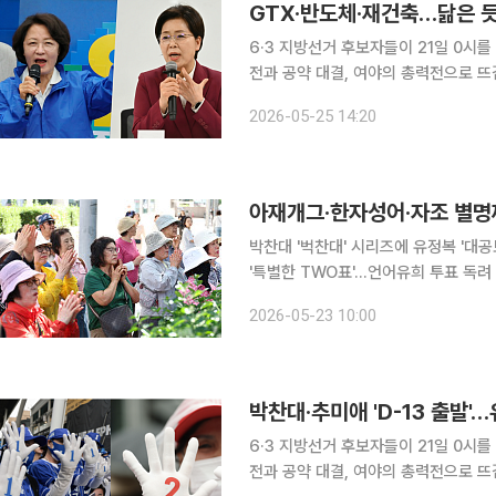
GTX·반도체·재건축…닮은 듯 
6·3 지방선거 후보자들이 21일 0시
전과 공약 대결, 여야의 총력전으로 뜨
권은 물론 부산·대구·충청까지 전국 민
2026-05-25 14:20
부 출범 이후 처음 치러지는 전국 단위
아재개그·한자성어·자조 별명
박찬대 '벅찬대' 시리즈에 유정복 '대공
'특별한 TWO표'…언어유희 투표 독려 '벅찬대', '박완수검', '전투토끼', '씨감자', '호남의 사위', '특별
한 TWO표', '천체의 정렬', ‘진심꾹'
2026-05-23 10:00
체장과 국회의원 보궐
6·3 지방선거 후보자들이 21일 0시
전과 공약 대결, 여야의 총력전으로 뜨