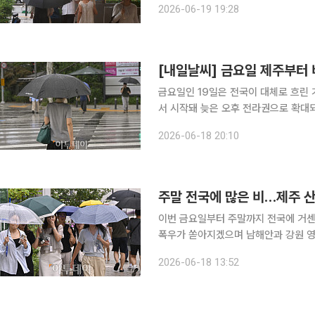
2026-06-19 19:28
[내일날씨] 금요일 제주부터
금요일인 19일은 전국이 대체로 흐린 가운데 제
서 시작돼 늦은 오후 전라권으로 확대되
망이다. 오후부터 저녁 사이에는 강원
2026-06-18 20:10
오는 곳도 있겠다. 19일부터
주말 전국에 많은 비…제주 산
이번 금요일부터 주말까지 전국에 거센
폭우가 쏟아지겠으며 남해안과 강원 영
비가 본격적인 장마의 시작은 아니라고 발표했다. 18일 기상청 정례 브리핑에
2026-06-18 13:52
아침 제주도를 시작으로 오후에는 남부