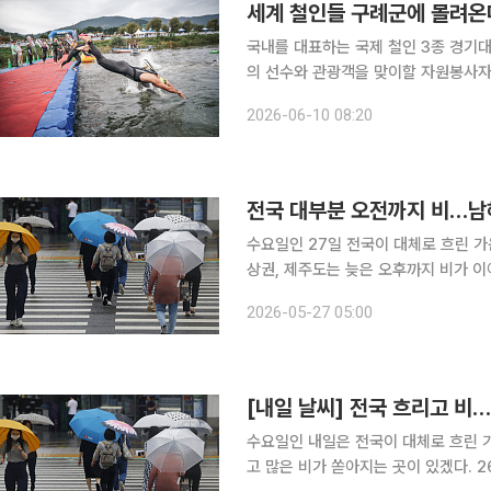
세계 철인들 구례군에 몰려온
국내를 대표하는 국제 철인 3종 경기대회가 올해
의 선수와 관광객을 맞이할 자원봉사자를 모집한다. 10일부터 8월 28일까
코리아 대회' 운영을 지원할 자원봉사자 700여명
2026-06-10 08:20
기대회인 '2026 아이언맨 구례코리아
전국 대부분 오전까지 비…남해
수요일인 27일 전국이 대체로 흐린 가
상권, 제주도는 늦은 오후까지 비가 이어지는 곳이 있겠다. 기상
친 뒤 오후에 0.1㎜ 미만의 빗방울이 떨어지는 곳이 있겠다
2026-05-27 05:00
수도권과 강원 내륙, 충청권, 전북, 대
[내일 날씨] 전국 흐리고 비
수요일인 내일은 전국이 대체로 흐린 
고 많은 비가 쏟아지는 곳이 있겠다. 26일 기상청에 따르면 27일은 서해남부해상에서 동쪽으로 이