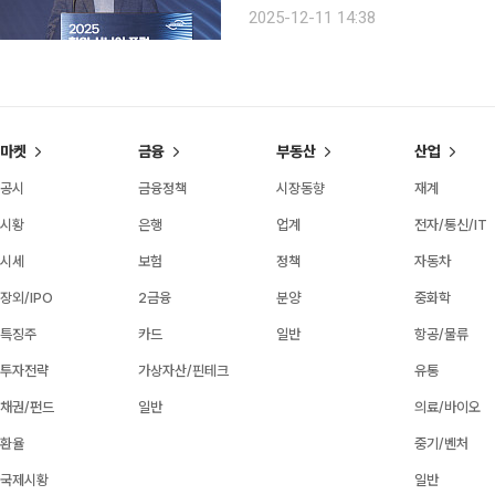
령 사회의 자립을 돕고 1인 1로봇 시대를 열겠다는 비전
2025-12-11 14:38
동 웨스틴 서울 파르나스에서 열린
마켓
금융
부동산
산업
공시
금융정책
시장동향
재계
시황
은행
업계
전자/통신/IT
시세
보험
정책
자동차
장외/IPO
2금융
분양
중화학
특징주
카드
일반
항공/물류
투자전략
가상자산/핀테크
유통
채권/펀드
일반
의료/바이오
환율
중기/벤처
국제시황
일반