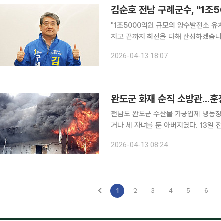
김순호 전남 구례군수, "1조
"1조5000억원 규모의 양수발전소 유
지고 끝까지 최선을 다해 완성하겠습니다." 김순호 전남도 구례군수가 13일 제9회 전
거 더불어민주당 구례군수 예비후보 등록
2026-04-13 18:07
비후보는 출마선언문을 통해 "구례의 
완도군 화재 순직 소방관...
전남도 완도군 수산물 가공업체 냉동창
거나 세 자녀를 둔 아버지였다. 13일 전남소방본부에 따르면 완도 냉동창고 화재 현장에서 숨진 채
발견된 해남소방서 북평119지역대 소속
2026-04-13 08:24
이었다는 것. 1996년에 태어나
1
2
3
4
5
6