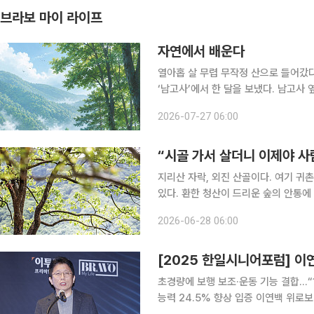
브라보 마이 라이프
자연에서 배운다
열아홉 살 무렵 무작정 산으로 들어갔다
‘남고사’에서 한 달을 보냈다. 남고사
향했다. 그런데 이상하게 산은 내 사정
2026-07-27 06:00
그냥 거기 있었다. 아침마다 안개가 내
“시골 가서 살더니 이제야 사람
지리산 자락, 외진 산골이다. 여기 귀촌 
있다. 환한 청산이 드리운 숲의 안통에
오로지 자연의 민낯으로 채워져 순수하
2026-06-28 06:00
이다. 조용한 안식을 구가할 만한 산골
초경량에 보행 보조·운동 기능 결합...“
능력 24.5% 향상 입증 이연백 위로보틱스 대표가 초경량 웨어러블 로봇 ‘WIM(윔)’을 앞세워 초고