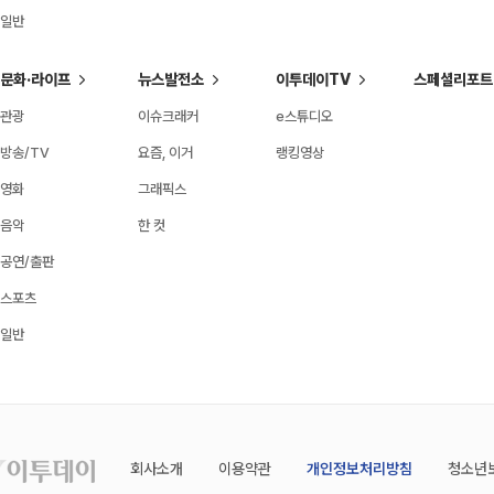
일반
문화·라이프
뉴스발전소
이투데이TV
스페셜리포트
관광
이슈크래커
e스튜디오
방송/TV
요즘, 이거
랭킹영상
영화
그래픽스
음악
한 컷
공연/출판
스포츠
일반
회사소개
이용약관
개인정보처리방침
청소년