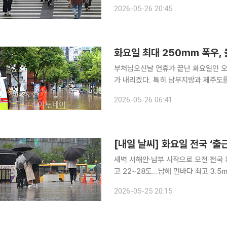
동하는 저기압의 영향을 받다가 차차 
2026-05-26 20:45
서 비가 내리겠고, 전남과 경상권, 제
화요일 최대 250㎜ 폭우, 
부처님오신날 연휴가 끝난 화요일인 오늘
가 내리겠다. 특히 남부지방과 제주도
곳이 있어 침수와 하천 범람, 산사태 등 비 피해에
2026-05-26 06:41
터 내일 사이 전국에 비가 내리겠고,
[내일 날씨] 화요일 전국 ‘
새벽 서해안·남부 시작으로 오전 전국 
고 22~28도…남해 먼바다 최고 3.5m 높은 파고 화요일인 26일은 전국이
벽부터 시작된 비가 오전 중 전국 대
2026-05-25 20:15
된다. 이번 비는 새벽에 인천·경기 서