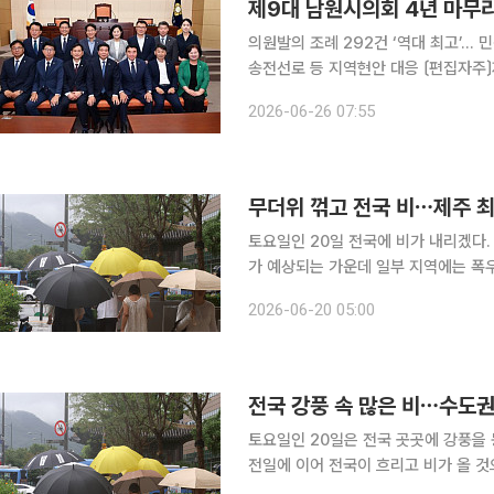
제9대 남원시의회 4년 마무리
의원발의 조례 292건 ‘역대 최고’…
송전선로 등 지역현안 대응 〔편집자주〕제9대 남원시의회가 오는 30일 4년간의 의정활동을 마친다.
2022년 7월 출범한 제9대 의회는 
2026-06-26 07:55
부를 견제해왔다. 의원 발의 조례 292
무더위 꺾고 전국 비⋯제주 최
토요일인 20일 전국에 비가 내리겠다.
가 예상되는 가운데 일부 지역에는 폭우 수준의 
전국은 대체로 흐리고 대부분 지역에 비
2026-06-20 05:00
은 밤까지 비가 이어지는 곳도 있겠다.
전국 강풍 속 많은 비⋯수도권
토요일인 20일은 전국 곳곳에 강풍을 동반한 비가 내릴 
전일에 이어 전국이 흐리고 비가 올 
고, 서울 등 수도권에 최고 100mm에