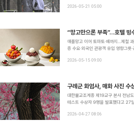
어 각별한 주의가 요구된다. 기상청에 따르면 이날 수도권과 강원 내륙 지역은 오후에 비가 대부분
2026-05-21 05:00
멎겠고, 그 밖의 전국은 밤에 비가 그
“망고만으론 부족”…호텔 빙수
애플망고 이어 토마토·배까지…제철 과
증 수요·외국인 관광객 유입 영향그릇·
초여름 더위가 예년보다 빨라지면서 호
2026-05-15 09:00
지고 있다. 과거에는 제주 애플망고 빙
구례군 화엄사, 매화 사진 수상
대한불교조계종 제19교구 본사 전남도
테스트 수상자 9명을 발표했다고 27일 밝혔다. 올해 응모작은 총 1666점(전문
1160점)이었다. 지난해 1178점, 2024년 1141점, 2023년 897점보다 크게 늘었다. 전문작가 부
2026-04-27 08:06
문 대상(총무원장상)은 '정적 속의 개화