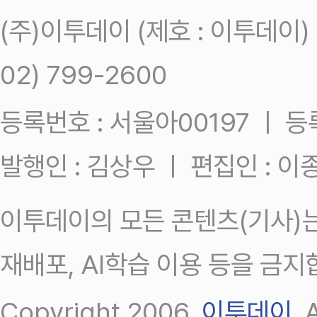
(주)이투데이 (제호 : 이투데이
02) 799-2600
등록번호 : 서울아00197 ㅣ 등록일
발행인 : 김상우 ㅣ 편집인 : 
이투데이의 모든 콘텐츠(기사)는
재배포, AI학습 이용 등을 금지
Copyright 2006.
이투데이
.