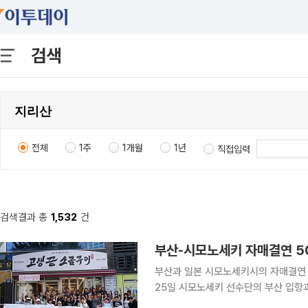
검색
전체
1주
1개월
1년
직접입력
검색결과 총
1,532
건
부산-시모노세키 자매결연 5
부산과 일본 시모노세키시의 자매결연 
25일 시모노세키 선수단의 부산 입항
우정을 쌓고 양 도시의 교류를 이어가는 