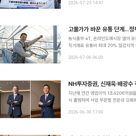
2026-07-25 14:47
오전 관부훼리를 이용해 부산항국제여
농식품부·aT, 온라인도매시장 열어 유
직거래로 유통비 최대 20% 절감지역 
필요 정부와 민간 유통사가 고물가에 대응해 유통 단계를 축소하고 중간 마진을 없애는 데 힘을 모
2026-07-06 06:00
으고 있다. 이들은 농산물 온라인도
지난해 연간 영업이익 1조4206억원
식 출범하며 사업 부문별 전문성 강화
30일 금융투자업계에 따르면 NH투자
2026-06-30 17:00
선임 안건을 최종 확정했다. 이번 각자