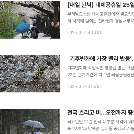
[내일 날씨] 대체공휴일 25
부처님오신날 대체공휴일이자 월요일인 
서 시작돼 밤에는 전라권과 경남서부로 확대될 전망이다. 24일 기
름이 많거나 흐린 가운데 제주도를 시작으로 일부 지
2026-05-24 10:01
"기후변화에 가장 빨리 반응
기후변화에 직접적인 영향을 받는 고산
23일 관계기관에 따르면 국립공원공단
식물 195종의 생태적 특징을 정리한 '한반
2026-05-23 06:00
기후대에 분포하는 고산대 식물은 교
전국 흐리고 비…오전까지 중부
목요일인 21일 전국 대부분 지역에 
중부지방과 남해안 일대를 중심으로 돌