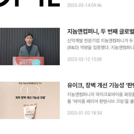
‘GENA-104 ADC’는 신약개발 플
2025-03-14 09:46
신약개발 전문기업 지놈앤컴퍼니가 두 
(R&D) 역량을 입증했다. 지놈앤컴퍼니는 영국 항암 전문 신약개발사 ‘엘립시스 파마 리미티드
(Ellipses Pharma Limited,
2025-02-12 15:08
104’에 대한 기술이전 계약을 체결했
유이크, 장벽 개선 기능성 ‘판
지놈앤컴퍼니의 마이크로바이옴 화장품 
품 ‘바이옴 베리어 판텐시브 크림’을 출시했다고 2일 밝혔다.
부 장벽 개선 기능성’을 획득했다. 인
2025-01-02 18:34
및 24시간 보습 지속 등 강력한 보습 