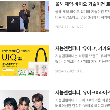
올해 제약·바이오 기술이전 트
올해 제약‧바이오 업계의 기술이전 트
비율이 감소하고, 임상 3상에서 계약하는 경우가 
대표 변호사는 16일 강남구 드림플러스 
2024-12-16 16:22
망’에서 이같이 소개했
지놈앤컴퍼니 ‘유이크’, 카카
지놈앤컴퍼니는 화장품 브랜드 ‘유이크
혔다. 유이크는 신약개발 기업 지놈앤컴퍼니가 만든 화장품 브랜드다. 전 제품에 특허받은 스킨유래
마이크로바이옴 원료를 담았으며 피부 
2024-12-02 10:10
출해 있다. 올해 올리브영과 면
지놈앤컴퍼니, 유이크X라이즈
지놈앤컴퍼니의 마이크로바이옴 화장품 브
버레이션한 한정판 ‘바이옴 레미디 카밍