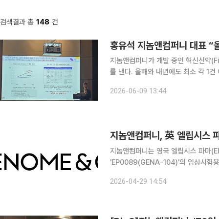
검색결과 총
148
건
홍유석 지놈앤컴퍼니 대표 “올
지놈앤컴퍼니가 개발 중인 혁신신약(Fir
를 낸다. 올해와 내년에도 최소 각 1
리 토끼를 잡겠단 목표다. 지놈앤컴퍼니는 9일 서울 여의도 콘래드호텔에서 기자간담회를 열고 신
2026-06-09 13:44
약 개발 전략의 배경과 글로벌 기술이전
지놈앤컴퍼니는 영국 엘립시스 파마(Elli
'EP0089(GENA-104)'의 임상
이번 매출은 지난해 2월 체결한 엘립
2026-04-29 14:54
에 따라 발생했다. 지놈앤컴퍼니는 엘립