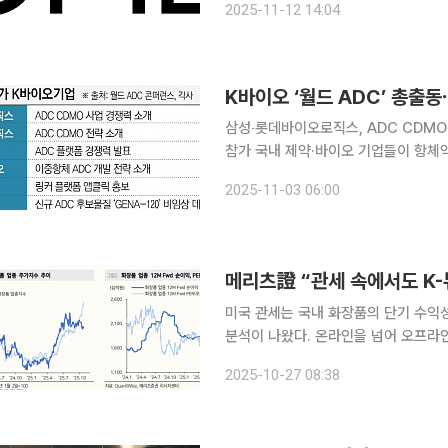
2025-11-12 14:04
일 머크(Merck KGaA)의 아벨루맙
삼성‧롯데바이오로직스, ADC CDM
참가 국내 제약·바이오 기업들이 항체약물접합체(ADC) 분야의 세계 최대 행사인 ‘월드 ADC 샌디
에이고 2025(World ADC San 
2025-11-03 06:00
오로직스 등 위탁개발생산(CDMO) 
메리츠證 “관세 속에서도 K-
미국 관세는 국내 화장품의 단기 수익
분석이 나왔다. 온라인을 넘어 오프라인
운데, 지놈앤컴퍼니와 같은 스몰캡 중
2025-10-27 08:38
다. 27일 메리츠증권에 따르면 한국