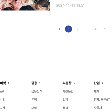
일 밝혔다. 이번 신제품은 유이크의 혁신 상품 중 하나로 단순 모델 초상의 콜라보를 벗어나 급부상
2024-11-11 13:51
하는 K팝과 K-뷰티의 이색 협업을 
1
2
3
4
5
마켓
금융
부동산
산업
공시
금융정책
시장동향
재계
시황
은행
업계
전자/통신/IT
시세
보험
정책
자동차