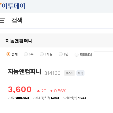
검색
전체
1주
1개월
1년
직접입력
지놈앤컴퍼니
314130
코스닥
제약
3,600
20
0.56%
거래량
380,954
거래대금(백만)
1,344
시가총액(억)
1,634