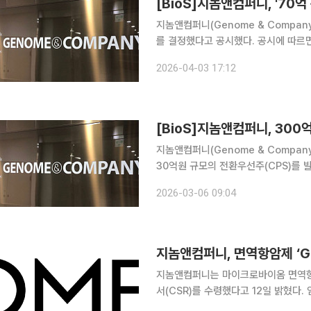
[BioS]지놈앤컴퍼니, '70
지놈앤컴퍼니(Genome & Compa
를 결정했다고 공시했다. 공시에 따르면
으로 보통주 104만주를 주당 673
2026-04-03 17:12
장, 자체 화장품 브랜드인 '유이크(UIQ
[BioS]지놈앤컴퍼니, 300억
지놈앤컴퍼니(Genome & Compan
30억원 규모의 전환우선주(CPS)를 발
에 발행하는 CB와 CPS 인수에는 
2026-03-06 09:04
헤지자산운용, 동구바이오제약, 에이원
지놈앤컴퍼니, 면역항암제 ‘GE
지놈앤컴퍼니는 마이크로바이옴 면역항암 
서(CSR)를 수령했다고 12일 밝혔다. 임상 2상에는 이전 면역항암제 투여와 관계없이 2차 이상의
표준치료에 실패한 PD-L1 양성 진행