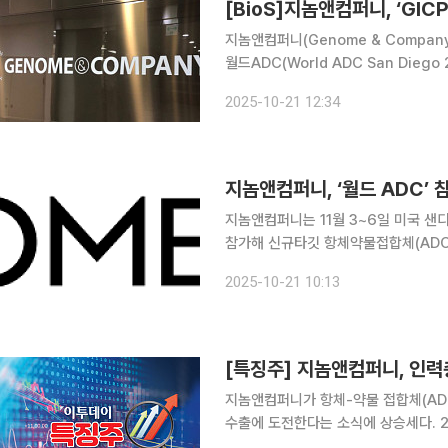
[BioS]지놈앤컴퍼니, ‘GIC
지놈앤컴퍼니(Genome & Compa
월드ADC(World ADC San Die
‘GENA-120’의 비임상 주요 데이터
2025-10-21 12:34
‘GNOCLE™’을 통해 발굴한 신규 타깃
지놈앤컴퍼니, ‘월드 ADC’ 
지놈앤컴퍼니는 11월 3~6일 미국 샌
참가해 신규타깃 항체약물접합체(ADC)
초 공개하고 기술 협력을 논의한다고 21일 밝혔다. 월드 ADC는 전 세계에서
2025-10-21 10:13
로벌 제약사 및 바이오텍 연구자, 투
지놈앤컴퍼니가 항체-약물 접합체(AD
수출에 도전한다는 소식에 상승세다. 2일 오전 9시 15분 현재 지놈앤컴퍼니는 전일 대비 225원
(8.11%) 오른 3000원에 거래됐다. 전날 지놈앤컴퍼니에 따르면 이 회사는 내년 추가 기술수출을