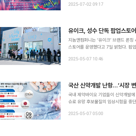
2025-07-02 09:17
목표로 ADC 면역항암제 신약 후보 'GE
유이크, 성수 단독 팝업스토어
지놈앤컴퍼니는 ‘유이크’ 브랜드 론칭 
스토어를 운영했다고 7일 밝혔다. 팝업스토어에서는 독자적인 스킨 마이크로바이옴 성분의 가치를
재조명하고, 포어리셋 라인 신제품 ‘PD
2025-05-07 10:46
바이어 등을 포함한 6000여 명이 방문
국산 신약개발 난항…‘시장 변
국내 제약바이오 기업들이 신약개발에 
슈로 유망 후보물질의 임상시험을 중단
위축된 상황에서 기업들은 전략적으로 파이프라인 정리에
2025-05-07 05:00
최근 오름테라퓨틱스, LG화학, 지놈앤