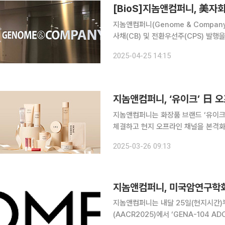
[BioS]지놈앤컴퍼니, 美자회
지놈앤컴퍼니(Genome & Compan
사채(CB) 및 전환우선주(CPS) 발
사의 마이크로바이옴 CDMO 미국 자회사인
2025-04-25 14:15
상으로 이번 CB, CPS를 발행했다. 
지놈앤컴퍼니, ‘유이크’ 日 
지놈앤컴퍼니는 화장품 브랜드 ‘유이크’
체결하고 현지 오프라인 채널을 본격화한다고 26일 밝혔다. 
케이 홀딩스의 자회사로, 일본에서 마녀
2025-03-26 09:13
이번 계약으로 유이크는 4월부터 일
지놈앤컴퍼니, 미국암연구학회서
지놈앤컴퍼니는 내달 25일(현지시간)
(AACR2025)에서 ‘GENA-104 