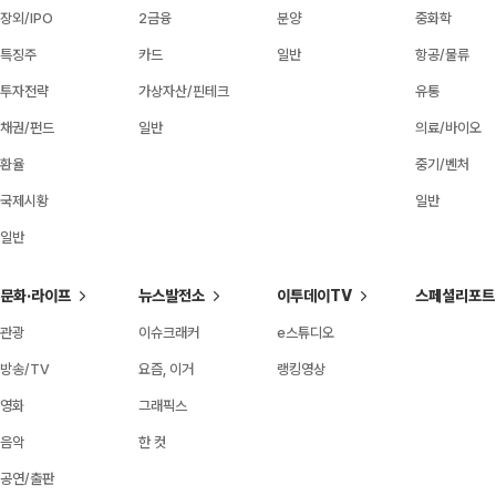
장외/IPO
2금융
분양
중화학
특징주
카드
일반
항공/물류
투자전략
가상자산/핀테크
유통
채권/펀드
일반
의료/바이오
환율
중기/벤처
국제시황
일반
일반
문화·라이프
뉴스발전소
이투데이TV
스페셜리포트
관광
이슈크래커
e스튜디오
방송/TV
요즘, 이거
랭킹영상
영화
그래픽스
음악
한 컷
공연/출판