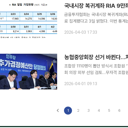
국내시장 복귀계좌 RIA 9만
금융투자협회는 국내시장 복귀계좌(RIA
로 집계됐다고 3일 밝혔다. 이번 통계는
받은 수치를 단순 집계한 것이다. RIA는 해외주식을 매도한 자금이 국내 자본시장으로 돌아오도록
2026-04-03 17:33
유도하기 위해 도입된 세제 지원 계좌다
농협중앙회장 선거 바뀐다…차기
조합장 1110명이 뽑던 방식서 조합원 
회 의장 외부 선임 검토…무자격 조합원 정비도 병행 농협중앙회장 선거
전국 조합장 1110명이 직접 투표해 
2026-04-01 09:13
187만 명의 조합원이 직접 한 표를 
1
2
3
4
5
6