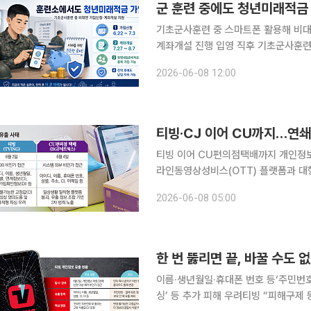
군 훈련 중에도 청년미래적금
기초군사훈련 중 스마트폰 활용해 비대
계좌개설 진행 입영 직후 기초군사훈련 중인 청년들도 훈련소에서 청년미래적금에 가입할 수 있게
된다. 스마트폰 사용 제한으로 가입 
2026-06-08 12:00
원한다. 금융위원회와 국방부는 
티빙·CJ 이어 CU까지…연쇄
티빙 이어 CU편의점택배까지 개인정보 유
라인동영상성비스(OTT) 플랫폼과 대
지난해 국내 보안 역사상 최악으로 기록
2026-06-08 05:00
용자 개인정보가 대규모로 유출되는 ‘
한 번 뚫리면 끝, 바꿀 수도 
이름·생년월일·휴대폰 번호 등‘주민번호
싱’ 등 추가 피해 우려티빙 “피해구제 등 끝까지 책임” CJ ENM의 