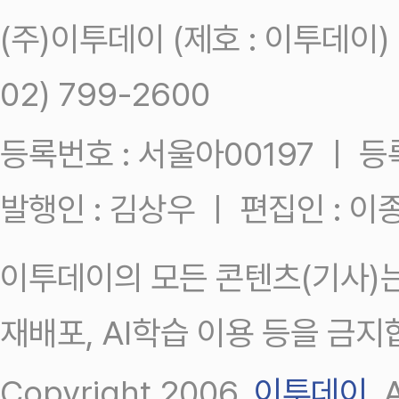
(주)이투데이 (제호 : 이투데이
02) 799-2600
등록번호 : 서울아00197 ㅣ 등록일
발행인 : 김상우 ㅣ 편집인 : 
이투데이의 모든 콘텐츠(기사)는
재배포, AI학습 이용 등을 금지
Copyright 2006.
이투데이
.