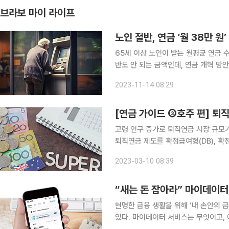
브라보 마이 라이프
노인 절반, 연금 ‘월 38만 원
65세 이상 노인이 받는 월평균 연금 
반도 안 되는 금액인데, 연금 개혁 방안은
청은 지난 10월 26일 ‘연금통계 개
2023-11-14 08:29
중심으로 기초연금, 국민연금, 직역연금
[연금 가이드 ③호주 편] 퇴
고령 인구 증가로 퇴직연금 시장 규모가
퇴직연금 제도를 확정급여형(DB), 확정
혜택을 주는 등 퇴직연금 시장을 만들어
2023-03-10 08:39
에 방치돼 수익률이 연 1% 수준에 그
“새는 돈 잡아라” 마이데이터,
현명한 금융 생활을 위해 ‘내 손안의 
있다. 마이데이터 서비스는 무엇이고, 