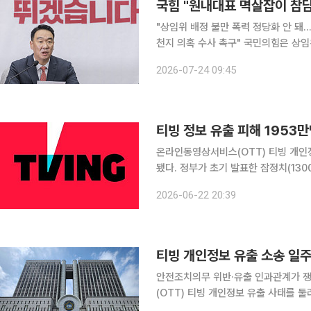
국힘 "원내대표 멱살잡이 참담
"상임위 배정 불만 폭력 정당화 안 돼
천지 의혹 수사 촉구" 국민의힘은 상임위원회 배정을 둘러싼 권영진(재선, 대구 달서병) 의원과 정점
식 원내대표의 물리적 충돌과 관련해 "
2026-07-24 09:45
치에 나서기로 했다. 정희
티빙 정보 유출 피해 195
온라인동영상서비스(OTT) 티빙 개인정
됐다. 정부가 초기 발표한 잠정치(1300만 명)
불어민주당 의원에 따르면 최근 개인
2026-06-22 20:39
서 티빙의 개인정보 유출 사고 피해 규
티빙 개인정보 유출 소송 일주
안전조치의무 위반·유출 인과관계가 쟁점CI 위
(OTT) 티빙 개인정보 유출 사태를 
어섰다. 법정에서는 개인정보보호법상 