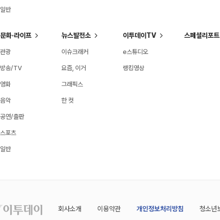
일반
문화·라이프
뉴스발전소
이투데이TV
스페셜리포트
관광
이슈크래커
e스튜디오
방송/TV
요즘, 이거
랭킹영상
영화
그래픽스
음악
한 컷
공연/출판
스포츠
일반
회사소개
이용약관
개인정보처리방침
청소년