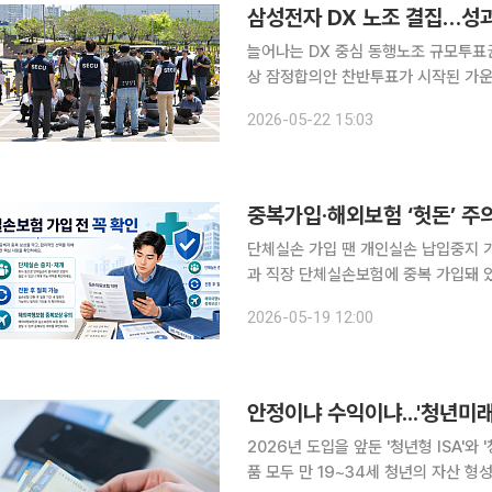
삼성전자 DX 노조 결집…성
늘어나는 DX 중심 동행노조 규모투표권 배제 놓고 갈등 격
상 잠정합의안 찬반투표가 시작된 가운
움직임이 거세지고 있다. 사업부 간 
2026-05-22 15:03
것이란 전망도 나온다. 
중복가입·해외보험 ‘헛돈’ 주
단체실손 가입 땐 개인실손 납입중지 가능실손
과 직장 단체실손보험에 중복 가입돼 
한다. 또 4세대 실손보험으로 갈아탄 
2026-05-19 12:00
으로 되돌릴 수 있다. 
안정이냐 수익이냐...'청년미래적
2026년 도입을 앞둔 '청년형 ISA'
품 모두 만 19~34세 청년의 자산 