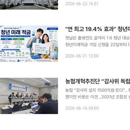
2026-06-22 16:01
는지가 핵심 쟁점이 될 전망이다. 유출
"연 최고 19.4% 효과" 청
첫날은 출생연도 끝자리 1·6 청년 대상월 5
청년미래적금 가입 신청을 22일부터 다
은 월 최대 50만원 한도에서 자유롭게
2026-06-21 12:00
정부기여금이 매칭되며, 일반형은 납입액
농협개혁추진단 “감사위 독립,
농협 “감사위 설치 1500억원 든다”
했지만 비용은 이견…2031년 조합장
년 가입 문턱·경제지주 구조도 손질 농협 개혁의 초점이 중앙회장 선거제 개편을 넘어 감사권 독립
2026-06-16 09:00
과 중앙회 권한 분산으로 옮겨가고 있