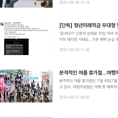
2026-08-06 16:16
리는 개인종합자산관리계좌(ISA)가 두
'갈아타기' 신청자 상대로 31일 저
이미 해지한 사례도…기존 혜택 손실 
복구 지원" 청년미래적금 우대형 심사 결과를 믿고 청년도약계좌를 해지한 가입자가 뒤늦게 일반형
2026-08-03 11:45
정정 통보를 받았다. 서민금융진흥원이
본격적인 여름 휴가철…여행자
본격적인 여름 휴가철인 '7말 8초(7
고 있다. 여행자보험은 여행 중 예측하
가입 기간은 1년 이하이다. 최근 해
2026-08-01 06:00
있어 이용자 역시 본인에게 맞는 특약