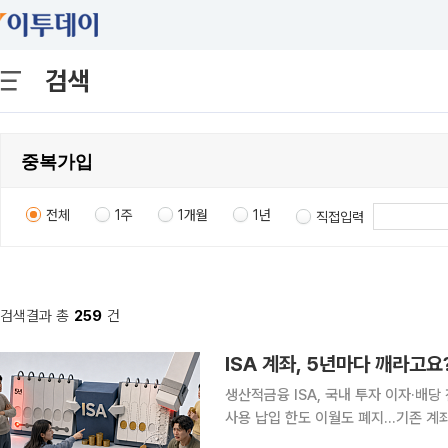
검색
전체
1주
1개월
1년
직접입력
검색결과 총
259
건
ISA 계좌, 5년마다 깨라고요
생산적금융 ISA, 국내 투자 이자·배
사용 납입 한도 이월도 폐지…기존 계좌
냐 “오랫동안 운용하라더니 이제는 5년마다 계좌를 해지하라는 건가요?” ‘만능 절세 통장’으로 불