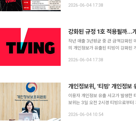
폼인 티빙에서 이용자의 개인정보가 외
2026-06-04 17:38
지난해 역대 최악의 연쇄 해킹 사태가 
강화된 규정 1호 적용될까…개
작년 매출 3년평균 중 큰 금액강화된 매출
의 개인정보가 유출된 티빙이 강화된 
다. 직전 사업연도 매출액과 직전 3개
2026-06-04 17:38
하도록 한 개정 개인정보 보호법 시행
개인정보위, '티빙' 개인정보
이용자 개인정보 유출 사고가 발생한 티
보위는 3일 오전 2시경 티빙으로부터
다. 온라인동영상서비스(OTT) ‘TVING’을 운영하는 티빙은 2일 이용자 개인정보를 저장하고 있는
2026-06-04 10:54
데이터베이스(DB)에 비인가 접근이 