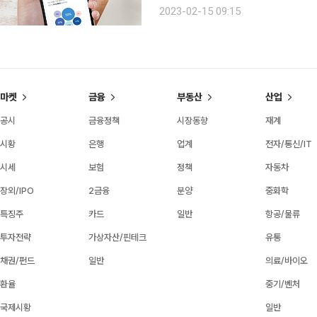
니버스’를 운영하는 신한은행 마이데이터 유닛
2023-02-15 09:15
(본인신용정보관리업)는 개인의 금융 
마켓
금융
부동산
산업
공시
금융정책
시장동향
재계
시황
은행
업계
전자/통신/IT
시세
보험
정책
자동차
장외/IPO
2금융
분양
중화학
특징주
카드
일반
항공/물류
투자전략
가상자산/핀테크
유통
채권/펀드
일반
의료/바이오
환율
중기/벤처
국제시황
일반