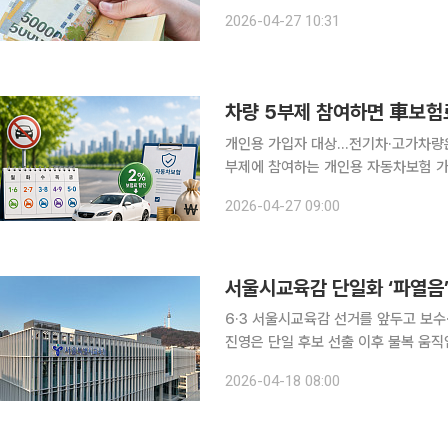
하나를 골라야 하는 '양자택일' 구조이기 때문이다. 안정적인 정부기여금을
2026-04-27 10:31
과 소득공제 혜택을 노릴지에 따라 유
차량 5부제 참여하면 車보험
개인용 가입자 대상…전기차·고가차량은 제
부제에 참여하는 개인용 자동차보험 가입
가 변동성이 커진 가운데 에너지 절약
2026-04-27 09:00
금융위원회는 27일 국회의원회관에서 
서울시교육감 단일화 ‘파열음’
6·3 서울시교육감 선거를 앞두고 보수
진영은 단일 후보 선출 이후 불복 움
경선 일정까지 연기되며 혼선이 확산되는 양상이다. 18일 교육계에 따르
2026-04-18 08:00
결과를 둘러싼 갈등이 법적 대응으로 