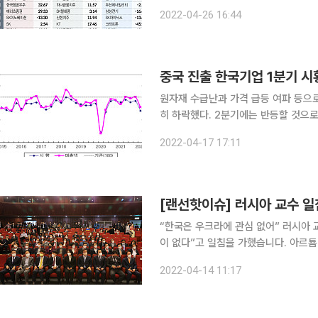
었기 때문이다. 답답한 마음에 증권사
2022-04-26 16:44
중국 진출 한국기업 1분기 시
원자재 수급난과 가격 급등 여파 등으로
히 하락했다. 2분기에는 반등할 것으
않을 전망이다. 산업연구원과 대한상공회의소 베이징사무소, 중국한국상회는 중국에 진출한 한국
2022-04-17 17:11
기업 212곳을 대상으로 조사한 경기실사
“한국은 우크라에 관심 없어” 러시아 교수 일침 러시아의 한 교수가 “아시아
이 없다”고 일침을 가했습니다. 아르툠 루킨 러시아 블라디보스토크 극동연방대 국제관계학 교수는
12일(현지 시각) 트위터에 ‘존 리’라
2022-04-14 11:17
렌스키 우크라이나 대통령의 한국 국회