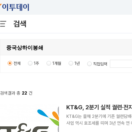
검색
전체
1주
1개월
1년
직접입력
검색결과 총
22
건
KT&G, 2분기 실적 궐련·전자
KT&G는 올해 2분기에 기존 궐련담
사업 역시 호조세를 띠며 3년 연속 연 
연결 기준 올해 2분기 매출액이 1조41