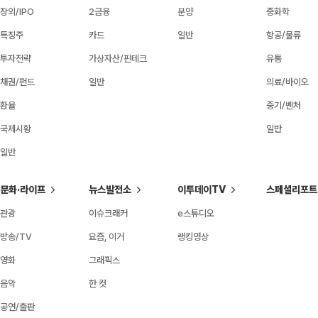
장외/IPO
2금융
분양
중화학
특징주
카드
일반
항공/물류
투자전략
가상자산/핀테크
유통
채권/펀드
일반
의료/바이오
환율
중기/벤처
국제시황
일반
일반
문화·라이프
뉴스발전소
이투데이TV
스페셜리포트
관광
이슈크래커
e스튜디오
방송/TV
요즘, 이거
랭킹영상
영화
그래픽스
음악
한 컷
공연/출판