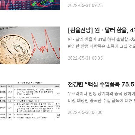
410억 원어치를 순매수 중이며, 외인 홀로 73
2022-05-31 09:25
모리얼 데이(현충일)를 맞아 휴장했다
[환율전망] 원ㆍ달러 환율, 
원ㆍ달러 환율이 31일 하락 출발할 
반영한 만큼 하락폭은 소폭에 그칠 것으로 내다봤다. 서상영 미래에셋증
선물환(NDF) 시장에서 원ㆍ달러 환율 
2022-05-31 08:35
전경련 “핵심 수입품목 75.
우크라이나 전쟁 장기화와 중국 상하이
터링 대상인 중국산 수입 품목에 대해 편중
연합회(이하 전경련)는 30일 전북대 
2022-05-30 06:00
및 시사점’ 보고서를 통해 한국의 주요