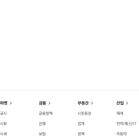
마켓
금융
부동산
산업
공시
금융정책
시장동향
재계
시황
은행
업계
전자/통신/IT
시세
보험
정책
자동차