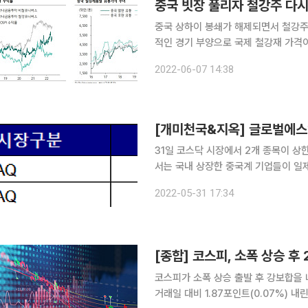
중국 빗장 풀리자 철강주 다시 
중국 상하이 봉쇄가 해제되면서 철강주
적인 경기 부양으로 국제 철강재 가격이 상승할 것이
최근 철강주들의 주가는 5월 저점을 
2022-06-07 14:38
수익률이 -0.17%에서 1개월 수익률 
31일 코스닥 시장에서 2개 종목이 상한가를
서는 국내 상장한 중국계 기업들이 일제
원) 오른 984원에 거래를 마쳤다. 중국 상하이시의 코로나 봉쇄 단계적 해제 소식 영향으로 풀이된
2022-05-31 17:34
다. 시 당국은 다음 달 1일부터 봉쇄
코스피가 소폭 상승 출발 후 강보합을 나타내고 있다. 31일 오전 9시 
거래일 대비 1.87포인트(0.07%) 내린 2667.79에 