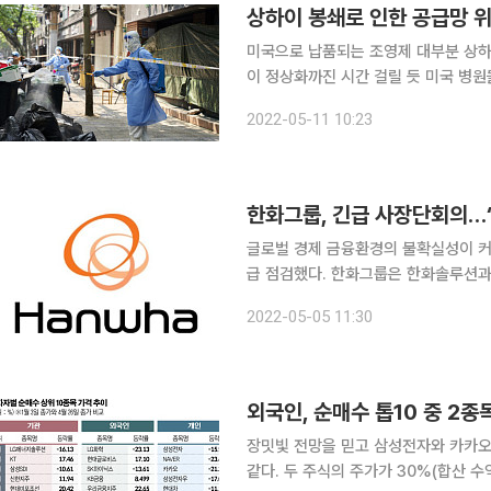
상하이 봉쇄로 인한 공급망 위
미국으로 납품되는 조영제 대부분 상하
이 정상화까진 시간 걸릴 듯 미국 병원들이 중국 상하이 봉쇄로 조영제 공급에 어려움을 겪고 있다.
10일(현지시간) 블룸버그통신에 따르면
2022-05-11 10:23
화 단층촬영(CT)에 필요한 요오드화 
한화그룹, 긴급 사장단회의…
글로벌 경제 금융환경의 불확실성이 커
급 점검했다. 한화그룹은 한화솔루션과 한화에너지, 한화임팩트, 한화토탈에너지스 등 한화그룹 유
화ㆍ에너지 사업 부문이 사장단 회의를
2022-05-05 11:30
밝혔다. 회의에 참여한 사장단은 
외국인, 순매수 톱10 중 2종
장밋빛 전망을 믿고 삼성전자와 카카오 
같다. 두 주식의 주가가 30%(합산 수