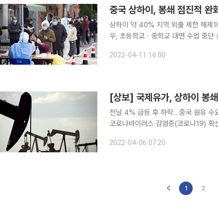
중국 상하이, 봉쇄 점진적 완
상하이 약 40% 지역 외출 제한 해제1
우, 초등학교ㆍ중학교 대면 수업 중단 신종 코로나바이러스 감염증(코로나19) 확산 여파에 15일째
도시 전면 봉쇄 중인 중국 상하이시가
2022-04-11 16:00
신규 확진자 증가세가 이어지고 있어 
[상보] 국제유가, 상하이 봉쇄 
전날 4% 급등 후 하락...중국 원유 수요 위축 우려 영향 국제유가는
코로나바이러스 감염증(코로나19) 확
려가 커진 영향이다. 뉴욕상업거래소(NYMEX)에서 5월물 미국 서부 텍사스산 원유(WTI)는 전 거
2022-04-06 07:20
래일 대비 1.32달러(1.3%) 떨어진 배
1
2