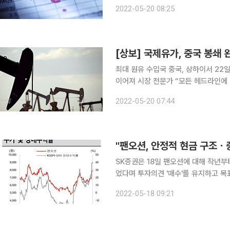
한국 증시는 미 증시 급락 여파로 하락
2022-05-20 08:25
부각되자 달러/원 환율이 큰 폭으로 상
최대 원유 수입국 중국, 상하이서 22
이어져 시장 전문가 “모든 헤드라인에 반응, 시장 불안정” 국제
요가 늘어날 수 있다는 기대감에 상승했다. 19일(현지시간) 뉴욕상업거래소(NYMEX)
2022-05-20 07:44
미국 서부 텍사스산 원유(WTI)는 전 거
SK증권은 18일 팬오션에 대해 작년
었다며 투자의견 '매수'를 유지하고 목
는 7920원이다. 유승우 SK증권 연구원은 "올해 1분기 벌크 사업부 매출액이 전년 대비 114.5% 늘
2022-05-18 09:21
어난 상당히 호실적이었다. 컨테이너 