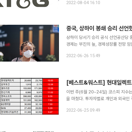
2022-08-04 16:10
은 3276억 원으로 지난 해 같은 기간
중국, 상하이 봉쇄 승리 선언
상하이 당서기 승리 공식 선언공산당 
경제는 부진의 늪, 경제성장률 전망 
러스 감염증(코로나19) 확산을 막겠
2022-06-26 15:49
다. 확진자가 더는 나오지 않게 됐다며
이번 주(6월 20~24일) 코스피 지수는
을 마쳤다. 투자자별로 개인과 외국인 각
4738억 원 순매수했다. 현대일렉트릭, 美 원전용 전압기 수주ㆍ고유가 영향 '15.05%' ↑ 25일 금
2022-06-25 09:49
융정보 제공업체 에프앤가이드에 따르