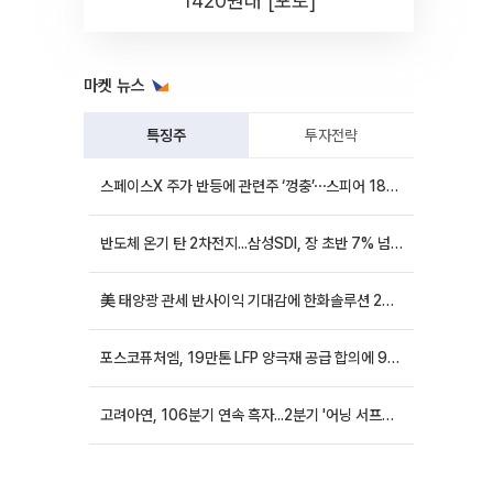
1420원대 [포토]
마켓 뉴스
특징주
투자전략
스페이스X 주가 반등에 관련주 ‘껑충’⋯스피어 18%ㆍ에이치브이엠 12%↑
반도체 온기 탄 2차전지...삼성SDI, 장 초반 7% 넘게 껑충
美 태양광 관세 반사이익 기대감에 한화솔루션 20%대·OCI홀딩스 14%대 급등
포스코퓨처엠, 19만톤 LFP 양극재 공급 합의에 9%대 강세
고려아연, 106분기 연속 흑자...2분기 '어닝 서프라이즈'에 장 초반 12%대 강세