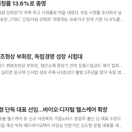
시청률 13.6%로 종영
장’이 자체 최고 시청률로 막을 내렸다. 6일 시청률 조사회사 닐
송된 JTBC ‘신입사원 강회장’ 최종회는 유료가구 전국 기준 13.6%를
률은 13.5%였다. 이는 직전 방송분 10.8%보다 2.8%포인트 상승한 수
록이었던 10회 1
⋯조현상 부회장, 독립경영 성장 시험대
넌스 변화조현상 부회장, 첨단소재 중장기 전략 집중스틸코드 매각 철회…
사업 성과 주목 HS효성이 출범 2주년을 맞아 독립 경영
본격적인 성장 시험대에 오른다. 지난 2년이 지주사 체제 정착과 조현상
영 구조 기반을 갖추는 시간이었다면, 앞으로는
형 단독 대표 선임…바이오·디지털 헬스케어 확장
동물 헬스케어 등 신규 사업목적 가결노터스 창업주 출신 김 대표 수장으
 전문가인 김도형 온힐 대표를 새로