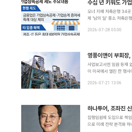
오너 지배 저축은행 34곳
제 '남의 일' 중소 저축은행을 수십 년 키워도 자녀에게 물려줄 때 받을 수 있는 가업상속공제는 ‘0
원’이다. 자산과 매출 규
2026-07-28 05:00
달하는 상속세 공제 대상 
영풍이앤이 부회장, 
사업보고서엔 임원 등재 없어 영풍에서 공식적인 직책을 맡지 않고 있는 장세환 영풍
이 미국에서 열린 한 행사에서 
너스와 지난 9일(현지시간
2026-07-21 13:06
다. 해당 행사는 MBK와
하나투어, 조좌진 신
집행임원제 도입으로 책임경
으로 미래 전략 본격화 하나투어가 조좌진 전 롯데카드 대표를 차기 최고경영자(CEO)로 내정하며
전면적인 경영 구조 쇄신