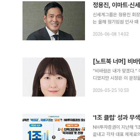
정용진, 이마트·신
신세계그룹은 정용진 회장이
는 올해 정기임원 인사 때
이다. 신세계프라퍼티는 곧 이사회를 열어 정 회장을 등기이사로 추천하고 이후 주주총회를 통해 등
2026-06-08 14:02
기이사 선임안을 통과시키
[노트북 너머] 비바
“비바람은 내가 맞겠다.” 이재용 삼성전자 회장이 최근 노사 갈등 국면에서 꺼낸 말이다. 짧은 한마
디였지만 시장은 이 문장을
앞에서 뒤로 물러서지 않겠다는 뜻을 분명히
2026-05-25 10:53
자만은 아니다. 실적, 주
NH투자증권이 지난해 '1
끝내고 각자 대표 체제로