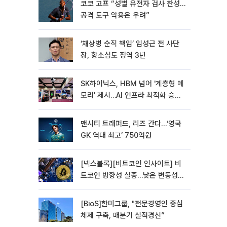
코코 고프 “성별 유전자 검사 찬성…
공격 도구 악용은 우려”
‘채상병 순직 책임’ 임성근 전 사단
장, 항소심도 징역 3년
SK하이닉스, HBM 넘어 '계층형 메
모리' 제시…AI 인프라 최적화 승부
수
맨시티 트래퍼드, 리즈 간다…‘영국
GK 역대 최고’ 750억원
[넥스블록][비트코인 인사이트] 비
트코인 방향성 실종…낮은 변동성에
관망 장세 고착
[BioS]한미그룹, "전문경영인 중심
체제 구축, 매분기 실적경신”