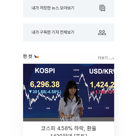
내가 저장한 뉴스 모아보기
내가 구독한 기자 전체보기
한 컷
코스피 4.58% 하락, 환율