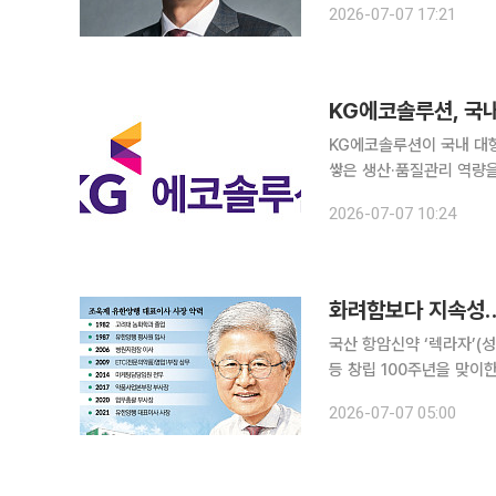
2026-07-07 17:21
KG에코솔루션, 국
KG에코솔루션이 국내 대
쌓은 생산·품질관리 역량
에 속도를 내는 모습이다. KG에코솔루션은 국내 대형 정유사와 고품질 바이오연료 추가 공급 계약
2026-07-07 10:24
을 체결했다고 7일 밝혔다
국산 항암신약 ‘렉라자’(
등 창립 100주년을 맞이
경영인 조욱제 사장이 있
2026-07-07 05:00
멀다. 대신 기본과 신뢰,