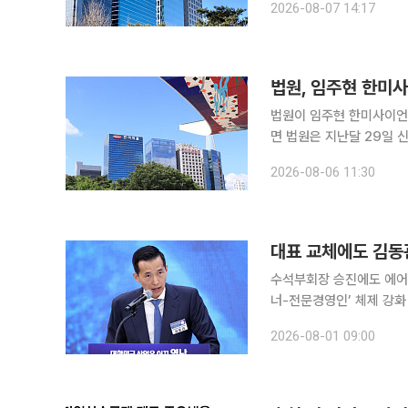
2026-08-07 14:17
회사를 중심으로 생각하고
법원, 임주현 한미
법원이 임주현 한미사이언스 부회
면 법원은 지난달 29일 
가압류 신청을 인용했다. 
2026-08-06 11:30
위반했
대표 교체에도 김동
수석부회장 승진에도 에어
너-전문경영인’ 체제 강화 김동관 한화그룹 부회장이 수석부회장으로 승진했지만 한화에어로스
이스와 한화시스템의 사업
2026-08-01 09:00
심 사업 전략과 투자, 자