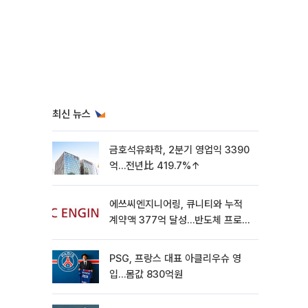
최신 뉴스
금호석유화학, 2분기 영업익 3390
억…전년比 419.7%↑
에쓰씨엔지니어링, 큐니티와 누적
계약액 377억 달성…반도체 프로젝
트 추가 수주
PSG, 프랑스 대표 아클리우슈 영
입…몸값 830억원