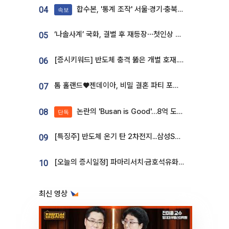
합수본, '통계 조작' 서울·경기·충북 선관위 등 추가 압수수색
04
속보
‘나솔사계’ 국화, 결별 후 재등장⋯첫인상 투표 휩쓸고 ‘인기녀’ 등극
05
[증시키워드] 반도체 충격 뚫은 개별 호재...포스코퓨처엠·에코프로·한화솔루션 '눈길'
06
톰 홀랜드♥젠데이아, 비밀 결혼 파티 포착⋯호텔 대관비만 9억
07
논란의 'Busan is Good'…8억 도시브랜드, 용산 대통령실 CI 업체가 수행
08
단독
[특징주] 반도체 온기 탄 2차전지...삼성SDI, 장 초반 7% 넘게 껑충
09
[오늘의 증시일정] 파마리서치·금호석유화학·코오롱인더·상상인증권 등
10
최신 영상