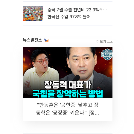
중국 7월 수출 전년비 23.9%↑⋯
한국산 수입 97.8% 늘어
뉴스발전소
“한동훈은 ‘공한증’ 낮추고 장
동혁은 ‘공장증’ 키운다” [정치
대학]