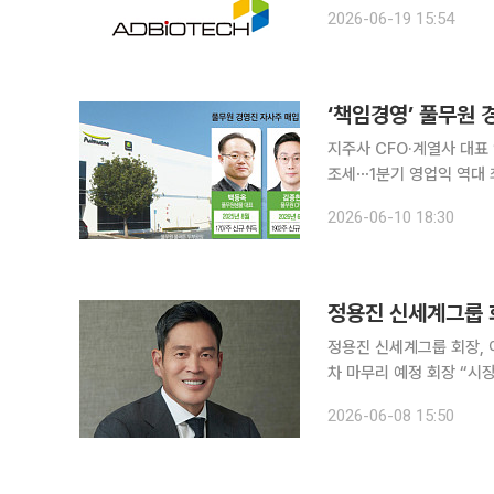
운 단독 수장으로 맞이하고 
2026-06-19 15:54
텍은 19일 이사회를 개최
‘책임경영’ 풀무원 
지주사 CFO·계열사 대표
조세⋯1분기 영업익 역대 최대 풀무원 주요 경영진이 지주사 ㈜풀무원 지분을 사들이
해 8월 계열사 대표를 시
2026-06-10 18:30
입에 동참했다. 오너가 직
정용진 신세계그룹 회
정용진 신세계그룹 회장,
차 마무리 예정 회장 “시
자대표에 이형천·스타벅스코리아 대표에 신동
2026-06-08 15:50
팅 논란으로 대국민 사과