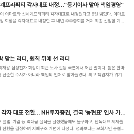
세계프라퍼티 각자대표 내정…“등기이사 맡아 책임경영”
 이마트와 신세계프라퍼티 각자대표로 내정됐다고 8일 밝혔다. 이마트
 정 회장을 각자대표로 내정한 후 내년 주주총회를 거쳐 최종 선임할 계획
는 절차를 밟을 예정이다. 이후 다시 이사회를
람 맞는 리더, 원칙 뒤에 선 리더
 단순한 수사가 아니라 책임의 언어로 받아들였다. 최고 책임자가 위기
 했기 때문이다. 기업 위기 대응에서 중요한 것은 늘 숫
가, 자산 규모도 중요하지만 위기 국면에
'1조 클럽' 성과 무색 각자 대표 전환… NH투자증권, 결국 '농협표' 인사 가동하나
조 클럽' 가입 등 역대급 실적을 달성했음에도 불구하고, 단독대표 체제를
의 전환을 결정하며 지배구조 개편에 나섰다. 성과보다는 모회사인 농협중