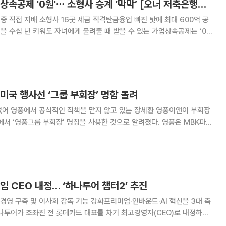
수십 년 키워도 가업상속공제 '0원'⋯ 소형사 승계 ‘막막’ [오너 저축은행의 덫]
 중 직접 지배 소형사 16곳 세금 직격탄금융업 빠진 탓에 최대 600억 공
모에서는 중소기업 기준을 충족해도 금융업이라는 이유로 최대 600억원에
업종에서 빠져 있기 때문이다. 오너
미국 행사선 ‘그룹 부회장’ 명함 돌려
이앤이 부회장
‘영풍그룹 부회장’ 명칭을 사용한 것으로 알려졌다. 영풍은 MBK파트
) 미국 테네시주 내슈빌에서 ‘프로젝트 크루서블 지원 리셉션’을 개최했
 영풍이 고려아연의 미국 제련소 건설 사
임 CEO 내정… ‘하나투어 챕터2’ 추진
영 구축 및 이사회 감독 기능 강화프리미엄·인바운드·AI 혁신을 3대 축
에 나선다. 하나투어는 이번 인사와 함께 집행임원제를 도입해 이사회의 감