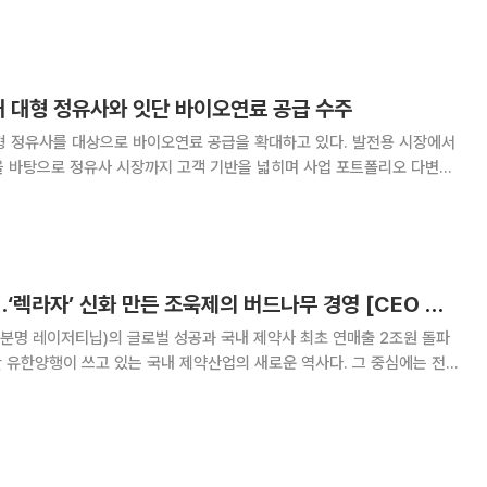
독 기능을 높이고 경영진의 책임과 권한을 명확히 할 방침이다. 7일
내 대형 정유사와 잇단 바이오연료 공급 수주
형 정유사를 대상으로 바이오연료 공급을 확대하고 있다. 발전용 시장에서
을 바탕으로 정유사 시장까지 고객 기반을 넓히며 사업 포트폴리오 다변화
. 계약에 따라 KG에코솔루션은 해당 정유사에
화려함보다 지속성…‘렉라자’ 신화 만든 조욱제의 버드나무 경영 [CEO 탐구생활]
성분명 레이저티닙)의 글로벌 성공과 국내 제약사 최초 연매출 2조원 돌파
한 유한양행이 쓰고 있는 국내 제약산업의 새로운 역사다. 그 중심에는 전문
다. 그는 화려한 언변이나 강한 카리스마로 조직을 이끄는 리더와는 거리가
 꾸준한 실행으로 조직을 변화시키는