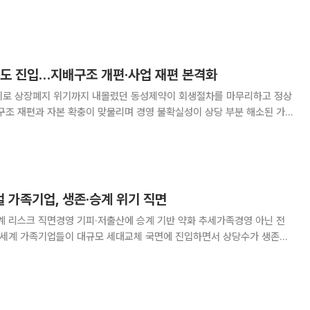
영된 결과라는 해석이 나온다. 27일 금융투자업계에 따르면
 이사회를 열고 기존 단독대표 체제를 끝내
궤도 진입…지배구조 개편·사업 재편 본격화
기로 상장폐지 위기까지 내몰렸던 동성제약이 회생절차를 마무리하고 정상
구조 재편과 자본 확충이 맞물리며 경영 불확실성이 상당 부분 해소된 가
부에 시장의 관심이 쏠리고 있다. XX일 제약바이오업계에 따르
울회생법원의 회생계획 인가를 기점으로 경영 정상화
 가족기업, 생존·승계 위기 직면
 승계 리스크 직면경영 기피·저출산에 승계 기반 약화 추세가족경영 아닌 전
있다. 18일(현지시간) 영국 이코노미스트에 따르면
싼 문제가 점차 늘어나고 있다. 컨설팅업