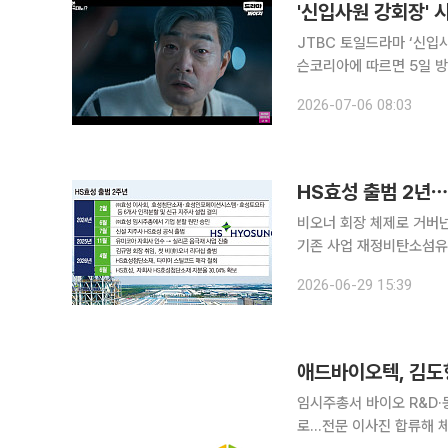
'신입사원 강회장' 
JTBC 토일드라마 ‘신입사원 강회
슨코리아에 따르면 5일 방
기록했다. 수도권 기준 시청
2026-07-06 08:03
치이자, 기존 자체 최고 기
HS효성 출범 2년
비오너 회장 체제로 거버
기존 사업 재정비탄소섬유·실리콘 음극재 신
의 첫 단계를 마무리하고 
2026-06-29 15:39
HS효성 부회장의 독자 경
애드바이오텍, 김도
임시주총서 바이오 R&D·
로…전문 이사진 합류해 체질 개선 박차 애드바이오텍이 비임상