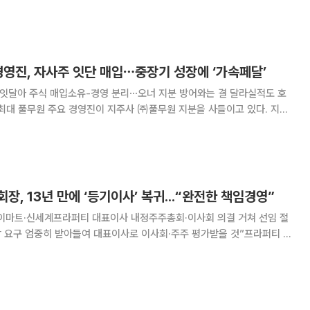
바이오 및 디지털 헬스케어 부문으로의 체질 개선에 나선다. 애드바이오
하고 김도형 온힐 대표이사를 신임 단독 대표이사
경영진, 자사주 잇단 매입⋯중장기 성장에 ‘가속페달’
 잇달아 주식 매입소유-경영 분리⋯오너 지분 방어와는 결 달라실적도 호
고 있다. 지난
작으로, 최근 지주사 재무총괄과 또 다른 계열사 대표가 사재를 투입해 매
접 경영에 참여하지 않는 풀무원의 특성상 핵심
장, 13년 만에 ‘등기이사’ 복귀...“완전한 책임경영”
 이마트·신세계프라퍼티 대표이사 내정주주총회·이사회 의결 거쳐 선임 절
장 요구 엄중히 받아들여 대표이사로 이사회·주주 평가받을 것”프라퍼티 각
우 전무 내정 스타벅스코리아의 ‘5·18 탱크데이’ 마케
에 나섰던 정용진 신세계그룹 회장이 그룹 핵