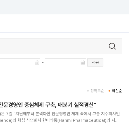
~
적용
정확도순
최신순
 "전문경영인 중심체제 구축, 매분기 실적경신”
up)은 7일 “지난해부터 본격화한 전문경영인 체제 속에서 그룹 지주회사인
ence)와 핵심 사업회사 한미약품(Hanmi Pharmaceutical)의 시너
 창출하고 있다”며 “최근 회사 안팎으로 소동이 있지만, 어떤 상황에서도