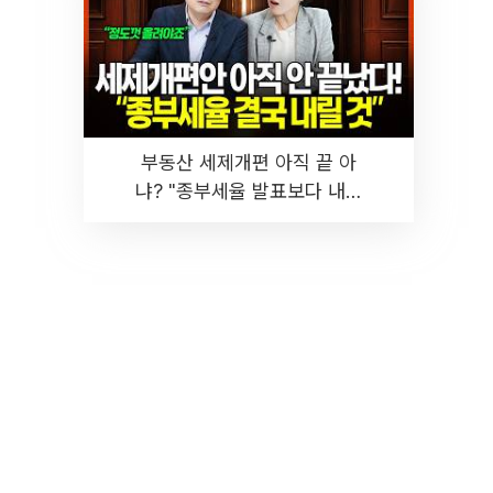
부동산 세제개편 아직 끝 아
냐? "종부세율 발표보다 내릴
것" 장기거주·양도세 전망 I 집
땅지성 I 김인만, 진미윤