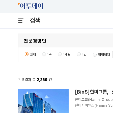
검색
전체
1주
1개월
1년
직접입력
검색결과 총
2,269
건
[BioS]한미그룹,
한미그룹(Hanmi Gro
한미사이언스(Hanmi Sci
지를 통해 혁신적인 성과를