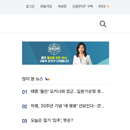
로그인
회원가입
속보창
신문/PDF 구독
RSS
많이 본 뉴스
태풍 '돌핀' 오키나와 접근…일본기상청 경로 업데이트
01
빅뱅, 20주년 기념 '새 뱅봉' 선보인다⋯콘서트 앞두고 팝업 개최
02
오늘은 절기 '입추', 뜻은?
03