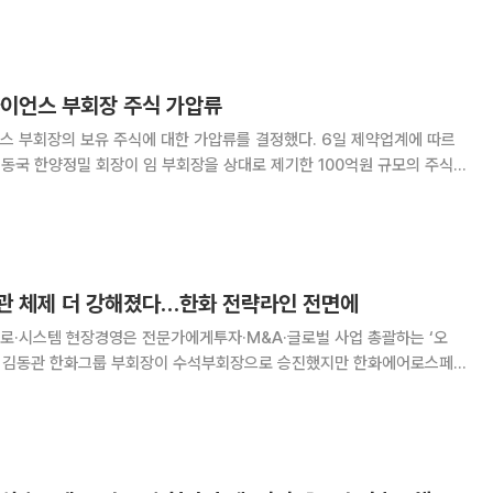
 판단해야 한다는 게 두
사이언스 부회장 주식 가압류
장의 보유 주식에 대한 가압류를 결정했다. 6일 제약업계에 따르
신동국 한양정밀 회장이 임 부회장을 상대로 제기한 100억원 규모의 주식
법원은 임 부회장이 이른바 ‘4자 협약’에서 정한 의결권 공동행사 의무를
다고 판단했다. 앞서 임 부회장과 송영숙 한미약품그룹
관 체제 더 강해졌다…한화 전략라인 전면에
로·시스템 현장경영은 전문가에게투자·M&A·글로벌 사업 총괄하는 ‘오
페
부문 대표는 맡지 않았다. 현장 경영은 전문경영인에게 넘기고 그룹의 핵
본 배분을 총괄하는 역할에 집중하려는 선택으로 풀이된다.