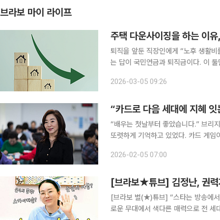
브라보 마이 라이프
주택 다운사이징을 하는 이유,
퇴직을 앞둔 직장인에게 “노후 생활비
는 답이 국민연금과 퇴직금이다. 이 둘
퇴자는 많지 않다. 국민연금공단에 따르면, 2025년 10월 기준 월평균 연금 수령액은 68만 원 정도
2026-03-05 09:26
다. 국민연금 가입 기간이 20년 넘는
“카드로 다음 세대에 지혜 잇
“배우는 첫날부터 좋았습니다.” 브리
또렷하게 기억하고 있었다. 카드 게임이
과 앞에서 누구도 변명할 수 없는 투명함이 그를 붙잡았다. 김
2026-02-05 07:00
리’로 대중에게 알려진 인물이기도 하다.
[브라보★튜브] 김정난, 권력
[브라보 별(★)튜브] “스타는 방송에
로운 무대에서 색다른 매력으로 전 세