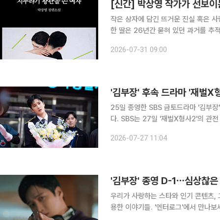
[신간] 박상영 작가가 선보
작은 상자에 담긴 뜨거운 진실 혹은 사랑의 기록⋯
한 딸은 26년간 묻혀 있던 과거를 추
화재로 어머니 마츠노 사치코를 잃은 
2026-07-31 09:00
터리다. 하나는 기자 맹준호의 도움으
'김부장' 후속 드라마 '재벌
25일 종영한 SBS 금토드라마 '김부장
다. SBS는 27일 '재벌X형사2'의 관전 포인트를 공개하며 2년 만에 돌아오는 시즌2에 대한 기대감
을 높였다. '재벌X형사2'는 수사가 막히면 재력으로 판을 뒤집는 재벌형사 진이수(안보현)와 새 팀
2026-07-27 11:04
장 주혜라(정은채)가 공조를 펼치는 
'김부장' 종영 D-1⋯심상찮은
우리가 사랑하는 스타와 인기 콘텐츠, 
용한 이야기들. '엔터로그'에서 만나보세요. SBS 금토드라마 '김부장'이 종영까지 단 
두고 있습니다. 첫 회부터 심상찮은 기세를 보인 '김부장'은 방송 내내 시청률과 화제성, 글로벌 온라