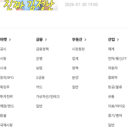
이유를 짚어보는 동시에, 꽃중년 독자
2026-01-30 19:00
실질적인 팁을 함께 제안합니다. ‘브라
마켓
금융
부동산
산업
공시
금융정책
시장동향
재계
시황
은행
업계
전자/통신/IT
시세
보험
정책
자동차
장외/IPO
2금융
분양
중화학
특징주
카드
일반
항공/물류
투자전략
가상자산/핀테크
유통
채권/펀드
일반
의료/바이오
환율
중기/벤처
국제시황
일반