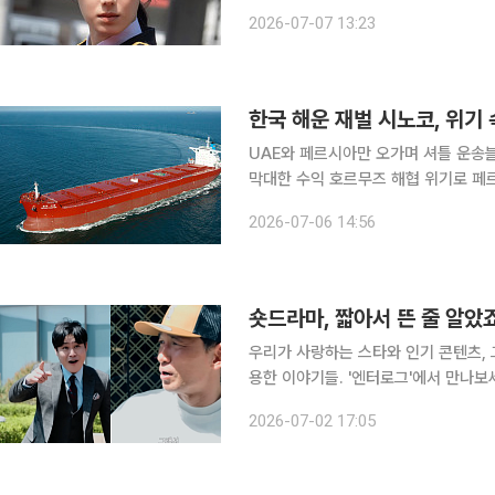
강렬한 눈빛을 드러냈고, 바이크에서 내리
2026-07-07 13:23
의 합류를 알린 ‘재벌X형사 2’는 수
한국 해운 재벌 시노코, 위기
UAE와 페르시아만 오가며 셔틀 운송블
막대한 수익 호르무즈 해협 위기로 페르시아만 원유 수송로가 흔들리자 아랍에미리트(UAE)가 원유
를 해협 밖으로 빼내는 ‘셔틀 운송’에 
2026-07-06 14:56
대규모 초대형 원유운반선(VLCC) 선
숏드라마, 짧아서 뜬 줄 알았
우리가 사랑하는 스타와 인기 콘텐츠, 
용한 이야기들. '엔터로그'에서 만나보세요. 숏드라마가 콘텐츠 시장의 주요 먹거리로 
니다. 짧으면 1분, 길어도 3분 남짓한 드라마. 출근길 지하철이나 점심시간 커피를 기다리다가, 잠들
2026-07-02 17:05
기 전 침대에 누워 한두 편만 보려던 영