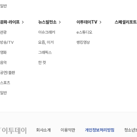
일반
문화·라이프
뉴스발전소
이투데이TV
스페셜리포트
관광
이슈크래커
e스튜디오
방송/TV
요즘, 이거
랭킹영상
영화
그래픽스
음악
한 컷
공연/출판
스포츠
일반
회사소개
이용약관
개인정보처리방침
청소년