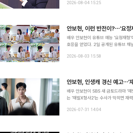
2026-08-04 15:25
가 새 파트너인 형사팀장 주혜라(정은채
안보현, 이런 반전이?⋯'요정
배우 안보현이 유튜브 예능 '요정재형
호응을 얻었다. 2일 공개된 유튜브 채널 '요정재형'의 '요정식탁' 코너에는 SBS 새 금토드라마 '재벌
X형사2'에서 호흡을 맞추는 안보현과
2026-08-03 15:58
유쾌한 대화를 이어가며 드라마 속 버
안보현, 인생캐 경신 예고⋯'
배우 안보현이 SBS 새 금토드라마 '재벌X형사2'
는 '재벌X형사2'는 수사가 막히면 재
는 공조 수사극이다. 안보현은 시즌1에서 큰 사랑을 받은 재벌 3세 출신 형사 진이수 역을 다시 맡는
2026-07-31 14:04
다. 이번 시즌에서는 경찰학교를 수석 