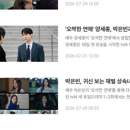
2026-07-24 16:00
인동영상서비스(OTT) 순위를 휩쓸며
'오싹한 연애' 양세종, 박은빈
배우 양세종이 '오싹한 연애'에서 냉
양세종은 18일 첫 방송을 시작한 tv
역을 맡아 정의감 넘치는 검사 캐릭터
2026-07-21 13:30
워 사건의 실마리를 추적하는 모습으로
박은빈, 귀신 보는 재벌 상속
배우 박은빈이 '오싹한 연애'를 통해 다시 한번 
된 tvN 새 토일드라마 1~2회에서는 
사건 현장에서 우연히 마주친 두 사람
2026-07-20 09:23
천여리의 숨겨진 사연도 시청자들의 관