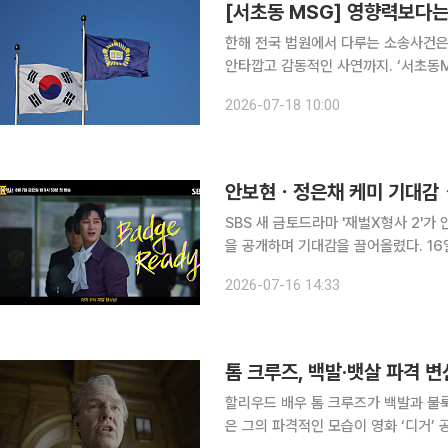
[서초동 MSG] 영향력보다
한해 전국 법원에서 다루는 소송사건은
안타깝고 감동적인 사연까지. ‘서초동
고 황당한 사건의 뒷이야기를 이보라 변
2026-07-18 10:00
예우의 영향력이 과거보다 약해졌다는 
안보현ㆍ정은채 케미 기대감 ↑
SBS 새 금토드라마 '재벌X형사 2'
을 공개하며 기대감을 끌어올렸다. 16일 공개된 2차 티저에는 재벌 형사 진이수(안보현)와 새 강력1
팀장 주혜라(정은채)가 함께 사건 해결
2026-07-16 14:33
력으로 판을 뒤집는 재벌 형사 진이수와
톰 크루즈, 백발·뱃살 파격 
할리우드 배우 톰 크루즈가 백발과 불룩
은 그의 파격적인 모습이 영화 ‘디거’ 공식 예고편을 통해