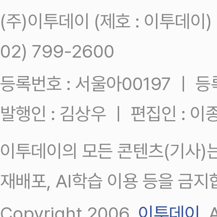
(주)이투데이 (제호 : 이투데이
02) 799-2600
등록번호 : 서울아00197 ㅣ 등록일
발행인 : 김상우 ㅣ 편집인 : 
이투데이의 모든 콘텐츠(기사)는
재배포, AI학습 이용 등을 금지
Copyright 2006.
이투데이
.