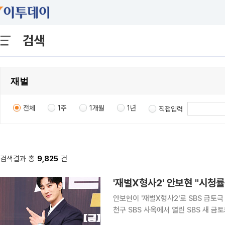
검색
전체
1주
1개월
1년
직접입력
검색결과 총
9,825
건
'재벌X형사2' 안보현 "시청률
안보현이 '재벌X형사2'로 SBS 금토극 흥행 바통
천구 SBS 사옥에서 열린 SBS 새 금
책임감이 있지만 그만큼 설렘도 크다"고 말했다. '재벌X형사2'는 재벌 3세 형