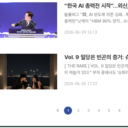
“한국 AI 총력전 시작”…외신
블룸버그 “韓, AI 반도체 의존 심화…
총력전”닛케이 “HBM 80% 장악…수요가 투자 견인” 삼성전자와 
한민국 대도약 3대 메가 프로젝트 국
2026-06-29 16:13
내놓자 주요 외신들도 한국의 ‘AI 총력
Vol. 9 밀당은 빈곤의 증거:
[ THE RARE ] VOL. 9 밀당은 빈곤의 증거:슈퍼리치들이 연애하는 법 "천외천(天外天). 하늘 밖
의 하늘이 있다." 부자 중
2026-06-26 17:23
1
2
3
4
5
6