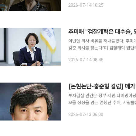
매체 엔터테인먼트 위클리(EW) 등 
2026-07-14 10:25
추미애 "검찰개혁은 대수술, 
이번엔 의사 비유를 꺼내들었다. 추미
갖춘 의사를 찾는다"며 검찰개혁 입법의
언 이틀 만에 내놓은 두 번째 메시지는 법
2026-07-14 08:45
이투데이 취재를 종합하면 추 지사는 1
[논현논단-홍준형 칼럼] 메
투자결실 관건은 정부 지원 타이밍야당
꼬를 상상을 넘는 엄청난 수치, 사람들은 정신이 없다. 호남·충청·영남을 아우르는 국운을 건 대역사,
건국 이래 이렇게 크고 어려운 사업을 한꺼번에 시
2026-07-13 06:00
대형 투자로 그동안 지지부진하던 용인