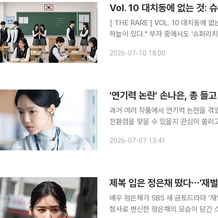
Vol. 10 대치동에 없는 것:
[ THE RARE ] VOL. 10 대치동에 없는 것:슈퍼리치들의 자녀 교육법 "천외천(天外天). 하늘 밖의
하늘이 있다." 부자 중에서도 
2026-07-10 18:00
'연기력 논란' 손나은, 총 들
과거 여러 작품에서 연기력 논란을 겪었던 배우 손나은이 SBS 금토드라마 '김부장'으로 배
전환점을 맞을 수 있을지 관심이 쏠리고 있다. 지난달 26일 첫 방송된 '김부장'은
찾기 위해 위험한 세계에 뛰어든 평범한
2026-07-07 13:41
파른 상승세를 타며 방송 4회 만에 시
제복 입은 정은채 떴다⋯'재벌X
배우 정은채가 SBS 새 금토드라마 ‘재벌X형사 
형사로 변신한 정은채의 모습이 담긴 