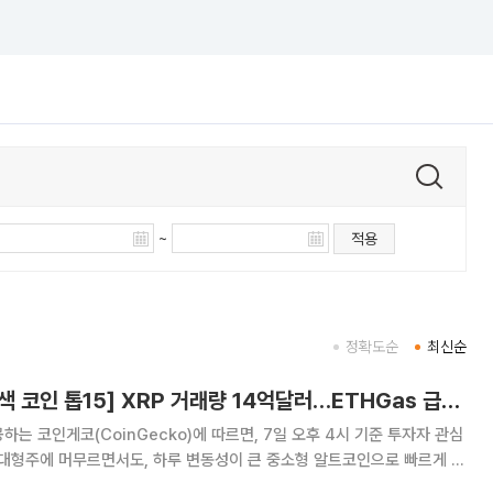
~
적용
정확도순
최신순
[넥스블록][인기 검색 코인 톱15] XRP 거래량 14억달러…ETHGas 급등·Bless 급락…고변동 알트 부각
는 코인게코(CoinGecko)에 따르면, 7일 오후 4시 기준 투자자 관심
 대형주에 머무르면서도, 하루 변동성이 큰 중소형 알트코인으로 빠르게 확