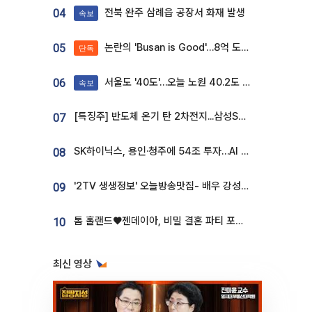
전북 완주 삼례읍 공장서 화재 발생
04
속보
논란의 'Busan is Good'…8억 도시브랜드, 용산 대통령실 CI 업체가 수행
05
단독
서울도 '40도'…오늘 노원 40.2도 기록
06
속보
[특징주] 반도체 온기 탄 2차전지...삼성SDI, 장 초반 7% 넘게 껑충
07
SK하이닉스, 용인·청주에 54조 투자…AI 메모리 생산기지 키운다
08
'2TV 생생정보' 오늘방송맛집- 배우 강성진 단골! 쌀국수ㆍ푸팟퐁 커리 맛집 '블○○○'
09
톰 홀랜드♥젠데이아, 비밀 결혼 파티 포착⋯호텔 대관비만 9억
10
최신 영상