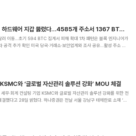
0만 달러에 달해 검색 상위권 내
[넥스블록]비트코인 하드웨어 지갑 뚫렸다…4585개 주소서 1367 BTC 유출
달러 이동…초기 594 BTC 집계서 피해 확대 1차 패턴은 블록 엔지니어가
차 공격 추가 확인 미국 당국·거래소·보안업계와 조사 공유…활성 주소 급
를 악용한 탈취 사건의 피
KSMC와 ‘글로벌 자산관리 솔루션 강화’ MOU 체결
세무·회계 컨설팅 기업 KSMC와 글로벌 자산관리 솔루션 강화를 위한 전
 하나증권은 전날 서울 강남구 테헤란로 소재 ‘하
’에서 KSMC와 ‘글로벌 자산관리 솔루션 강화’를 위한 전략적 업무협약
MC는 25년 경력의 아시아 진출