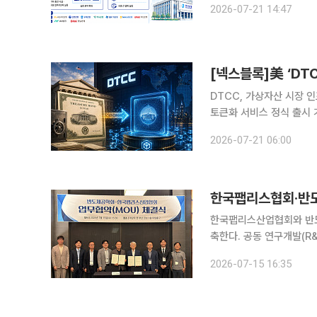
2026-07-21 14:47
핵심 과제로 끌어올리고 
[넥스블록]美 ‘DT
DTCC, 가상자산 시장 인
토큰화 서비스 정식 출시 가상자
가상자산 시장으로의 진입
2026-07-21 06:00
해소와 고객 수요의 구조적
한국팹리스협회·반도
한국팹리스산업협회와 반도
축한다. 공동 연구개발(R
활성화에 나선다는 계획이다. 한국팹리스산업협회는 15일 부산 아난티 앳 부산 코브에
2026-07-15 16:35
체공학회 하계학술대회에서