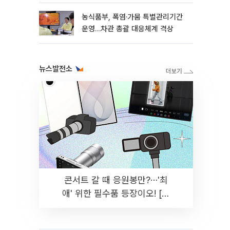
농식품부, 폭염·가뭄 특별관리기간
운영…차관 총괄 대응체계 격상
뉴스발전소
콘서트 갈 때 응원봉만?⋯'최
애' 위한 필수품 등장이오! [솔
드아웃]