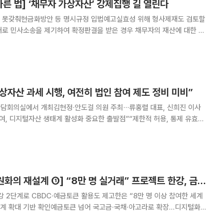
른 법] ‘채무자 가상자산’ 강제집행 길 열린다
 못갖춰현금화방안 등 명시규정 입법예고실효성 위해 형사제재도 검토할
상황이 종종 발생한다. 이때 채무자의 재산 중 일부가 가상자산이라면 어떻
? 가상자산과 관련해서 형사 분야에서는 2018년 비트코인을 ‘
상자산 과세 시행, 여전히 법인 참여 제도 정비 미비”
담회의실에서 개최김현정∙안도걸 의원 주최∙∙∙류홍렬 대표, 신희진 이사
여, 디지털자산 생태계 활성화 중요한 출발점”“제한적 허용, 통제 유효성
있다. 법인의 시장 참여는 장기 투자
[넥스블록][디지털원화의 재설계 ①] “8만 명 실거래” 프로젝트 한강, 금융 인프라로 확장
강 2단계로 CBDC·예금토큰 활용도 제고한은 “8만 명 이상 참여한 세계
단계 확대 기반 확인예금토큰 넘어 국고금·국채·아고라로 확장…디지털화폐
프라를 한국은행의