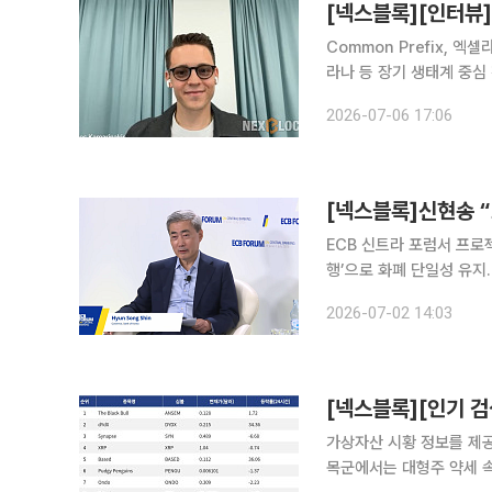
[넥스블록][인터뷰]
Common Prefix, 
라나 등 장기 생태계 중심
·토큰화 자산 논의 참여…하나금융TI와 PoC 진행 
2026-07-06 17:06
가 2026년 핵심 전략으
[넥스블록]신현송 
ECB 신트라 포럼서 프로
행’으로 화폐 단일성 유지
큰화·프로젝트 아고라 연계도 추진 신현송 한국은행 총재가 유럽중앙은행(
2026-07-02 14:03
한국의 디지털화폐 실험인 
가상자산 시황 정보를 제공하
목군에서는 대형주 약세 속