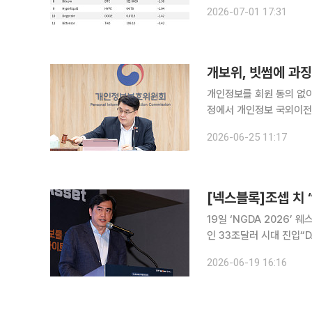
관심이 분산되는 흐름이 두드러졌다. 가장 눈에 띄는 종목은 dYdX
2026-07-01 17:31
34.36% 올랐고 시가총액
개보위, 빗썸에 과징
개인정보를 회원 동의 없이
정에서 개인정보 국외이전 규
정보보호위원회는 전날 제
2026-06-25 11:17
빗썸에 대해 과징금 2억1
19일 ‘NGDA 2026’
인 33조달러 시대 진입“D
시아 시장까지 연결”…솔라나 기반 금융 인터넷 전망
2026-06-19 16:16
겸 최고경영자(CEO)가 