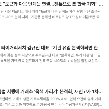
[넥스블록]유발 루즈 “토큰화 다음 단계는 연결…캔톤으로 본 한국 기회” [디지털에셋 서밋 2026]
 웨스틴 서울 파르나스에서 개최 “토큰화 다음 단계는 자산 발행 아닌 조율된
 9조~10조 달러 처리…기관용 온체인 네트워크 강조”“원화 예금토큰·국경
Rooz) 디지털애셋 공동창업자 겸 최고
시장의 다음 단계는
[넥스블록][인터뷰] 타이거리서치 김규진 대표 “기관 유입 본격화되면 한국 크립토 시장 성장 여력 크다”
생태계 갖춘 성숙 시장으로 주목김규진 대표 “블록체인, 투기 대상 넘어 금
권 정산, 자산 이전 등 시간과 비용이 많이 드는 영역에서 개선 가능성이 부
도 단순한 자산 발행을 넘어 금융
[넥스블록]개정 특금법 시행에 거래소 ‘옥석 가리기’ 본격화, 재신고가 1차 관문
코인마켓 거래소 생존 기로부채비율 200%·AML 인력 요건에 영세 거래
 통과 이후에도 은행·당국 변수 남아 가상자산사업자(VASP)에