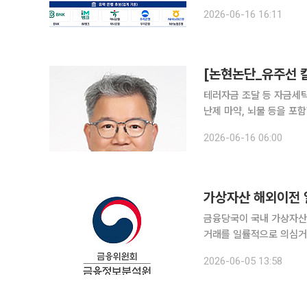
대한 진입규제가 강화되면
2026-06-16 16:11
금융정보법이 8월 20일부
[논현논단_유주선 칼
테러자금 조달 등 자금세
난제 마약, 뇌물 등을 포함한 경제범죄는 건전한 사회발전과 금융, 경제 질서유지를 위협하는 반사
회적 중대범죄 행위다. 
2026-06-16 06:00
법적·제도적 장치가 바로
가상자산 해외이전 
금융당국이 국내 가상자산사
거래를 일률적으로 의심거래
위험관리 체계를 구축해 운영하도록 하는 방향이다
2026-06-05 13:58
융정보분석원(FIU)은 전