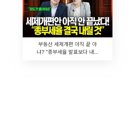
부동산 세제개편 아직 끝 아
냐? "종부세율 발표보다 내릴
것" 장기거주·양도세 전망 I 집
땅지성 I 김인만, 진미윤