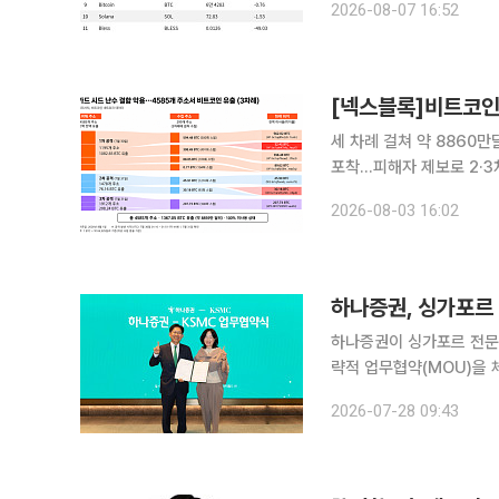
2026-08-07 16:52
지만 거래량은 14억492
세 차례 걸쳐 약 8860만
포착…피해자 제보로 2·3
증에도 일부 영향 가능성 비트코인 하드웨어 지갑 ‘콜드카드(COLDCARD)’의 낮은 엔트로피(시드
2026-08-03 16:02
생성에 사용되는 무작위성)
하나증권, 싱가포르 
하나증권이 싱가포르 전문 
략적 업무협약(MOU)을 체결했다고 28일 밝혔다.
나증권 THE 센터필드 W
2026-07-28 09:43
(MOU)을 체결했다. KS