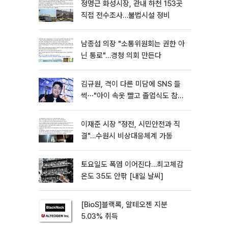
정명근 화성시장, 관내 하천 153곳
직접 전수조사…불법시설 정비
남종섭 의장 "소통위원회는 권한 아
닌 통로"…경청 의회 만든다
김규원, 격이 다른 미담에 SNS 들
썩⋯"아이 속옷 빨고 졸업식도 참
석"
이재준 시장 "정전, 시민안전과 직
결"…수원시 비상대응체계 가동
토요일도 폭염 이어진다…최고체감
온도 35도 안팎 [내일 날씨]
[BioS]블랙록, 알테오젠 지분
5.03% 취득