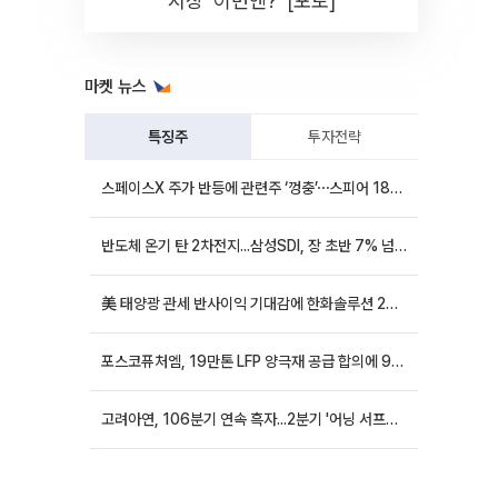
시장 '이번엔?' [포토]
마켓 뉴스
특징주
투자전략
스페이스X 주가 반등에 관련주 ‘껑충’⋯스피어 18%ㆍ에이치브이엠 12%↑
반도체 온기 탄 2차전지...삼성SDI, 장 초반 7% 넘게 껑충
美 태양광 관세 반사이익 기대감에 한화솔루션 20%대·OCI홀딩스 14%대 급등
포스코퓨처엠, 19만톤 LFP 양극재 공급 합의에 9%대 강세
고려아연, 106분기 연속 흑자...2분기 '어닝 서프라이즈'에 장 초반 12%대 강세