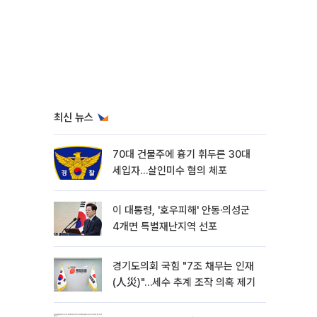
최신 뉴스
70대 건물주에 흉기 휘두른 30대
세입자…살인미수 혐의 체포
이 대통령, '호우피해' 안동·의성군
4개면 특별재난지역 선포
경기도의회 국힘 "7조 채무는 인재
(人災)"…세수 추계 조작 의혹 제기