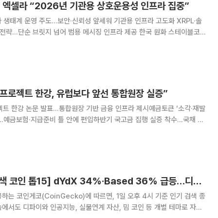
 엑셀라 “2026년 기관용 상호운용성 인프라 집중”
엑셀라 생태계 운영 주도…보안·신뢰성 앞세워 기관용 인프라 고도화 XRPL·솔
 전략…단순 브릿지 넘어 범용 메시징 인프라 제공 한국 원화 스테이블코인
블록체인 상호운용성 프로토콜 엑셀라(Axelar)
로 기관용 인프라 고도화와
“프로젝트 한강, 유럽보다 앞선 통합원장 실증”
젝트 한강 논문 발표…통합원장 기반 금융 인프라 제시예금토큰 ‘소각·재발
…예금보험·지급준비 틀 안에 편입하반기 국고금 집행 실증 착수…국채 토
ECB) 중앙은행 포럼에서
‘프로젝트 한강’을 통합원장 기반 금융
[넥스블록][인기 검색 코인 톱15] dYdX 34%·Based 36% 급등…디파이 테마에 검색 관심 집중
는 코인게코(CoinGecko)에 따르면, 1일 오후 4시 기준 인기 검색 종
에서도 디파이와 인공지능, 실물연계 자산, 밈 코인 등 개별 테마로 자금