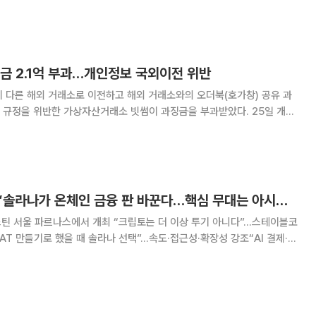
다. dYdX는 24시간 동안
은 1억8169만 달러, 거래량
금 2.1억 부과…개인정보 국외이전 위반
 다른 해외 거래소로 이전하고 해외 거래소와의 오더북(호가창) 공유 과
정을 위반한 가상자산거래소 빗썸이 과징금을 부과받았다. 25일 개인
12회 전체회의에서 개인정보 보호법상 개인정보 국외이전 규정을 위반한
000만원을 부과하고 적법한 국외이전 요건을 갖추
[넥스블록]조셉 치 “솔라나가 온체인 금융 판 바꾼다…핵심 무대는 아시아” [디지털에셋 서밋 2026]
 웨스틴 서울 파르나스에서 개최 “크립토는 더 이상 투기 아니다”…스테이블코
AT 만들기로 했을 때 솔라나 선택”…속도·접근성·확장성 강조“AI 결제·아
 조셉 치(Joseph Chee) 솔라나 컴퍼니 회장
솔라나를 스테이블코인,