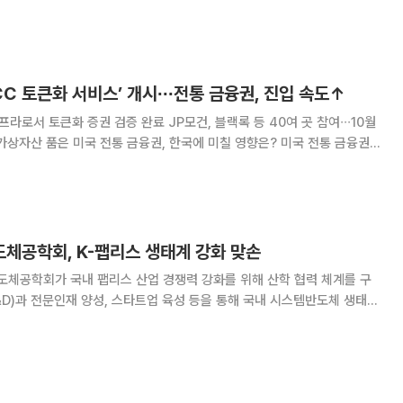
있다. 표면적으로는 중앙은행 디지털화폐
CC 토큰화 서비스’ 개시∙∙∙전통 금융권, 진입 속도↑
프라로서 토큰화 증권 검증 완료 JP모건, 블랙록 등 40여 곳 참여∙∙∙10월
산 품은 미국 전통 금융권, 한국에 미칠 영향은? 미국 전통 금융권이
에 서두르는 모습이다. 지니어스법과 클래리티법 제정에 따른 불확실성
 변화에 기술적 효율성 등이 이
체공학회, K-팹리스 생태계 강화 맞손
체공학회가 국내 팹리스 산업 경쟁력 강화를 위해 산학 협력 체계를 구
&D)과 전문인재 양성, 스타트업 육성 등을 통해 국내 시스템반도체 생태계
서 열린 반도
 반도체공학회와 '국내 팹리스 산업 경쟁력 강