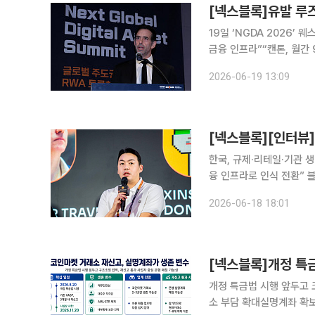
19일 ‘NGDA 2026’
금융 인프라”“캔톤, 월간
간 청산, 한국의 실질적 기회 될 수 있어” 유발 루즈(Yuval 
2026-06-19 13:09
경영자(CEO)가 토큰화 
한국, 규제·리테일·기관 
융 인프라로 인식 전환” 블록체인 기반 금융 인프라가 전통 금융 시스템의 비효율을 줄일 대안으로
주목받고 있다. 송금, 증
2026-06-18 18:01
각되면서다. RWA 토큰화
개정 특금법 시행 앞두고 
소 부담 확대실명계좌 확보는 재신고