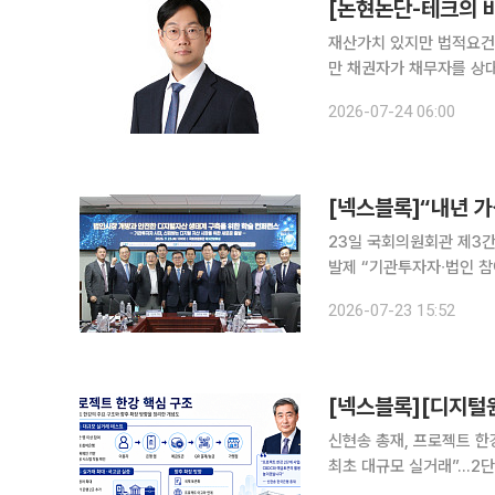
[논현논단-테크의 바
재산가치 있지만 법적요건
만 채권자가 채무자를 상대로 민사소송을 제기하여 확정판결을 받은 경우 채무자의 재산에 대한 강
제집행을 고려해야 하는 
2026-07-24 06:00
게 해야 할까
[넥스블록]“내년 가
23일 국회의원회관 제3간
발제 “기관투자자∙법인 참
검증으로 시장 확대해야” 디지털자산 시장은 개인 중심의 투자 시장을 넘어 법인과 기관투자자가 함
2026-07-23 15:52
께하는 시장으로 진화하고 
신현송 총재, 프로젝트 한
최초 대규모 실거래”…2
논의, 금융 인프라 설계로 이동 신현송 한국은행 총재가 취임 이후 디지털화폐 인