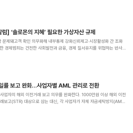
서 국내 코인마켓 거래소들이 구조조정 압박에 직면하고 있다. 개정 특정
터 시행될 예정인 가운데, 기존에 신고한
럼] ‘솔로몬의 지혜’ 필요한 가상자산 규제
탁 문제돼고객 확인 의무화해 내부통제 강화신뢰제고·시장활성화 간 조화
국내 및 국제적으로 이루어지는 불법자금의 세탁을 적발하고 예방하기 위한
 자금세탁방지제도다. 가상자산이든 실물자산이든 그
일률 보고 완화…사업자별 AML 관리로 전환
업자의 해외 이전거래 보고 의무를 완화한다. 1000만원 이상 해외 이전
보고(STR) 대상으로 삼는 대신, 각 사업자가 자체 자금세탁방지(AML)
. 5일 금융위원회와 가상자산 업계에 따르면 금
일 국내 주요 가상자산사업자 대표들과