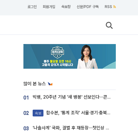
로그인
회원가입
속보창
신문/PDF 구독
RSS
많이 본 뉴스
빅뱅, 20주년 기념 '새 뱅봉' 선보인다⋯콘서트 앞두고 팝업 개최
01
합수본, '통계 조작' 서울·경기·충북 선관위 등 추가 압수수색
02
속보
‘나솔사계’ 국화, 결별 후 재등장⋯첫인상 투표 휩쓸고 ‘인기녀’ 등극
03