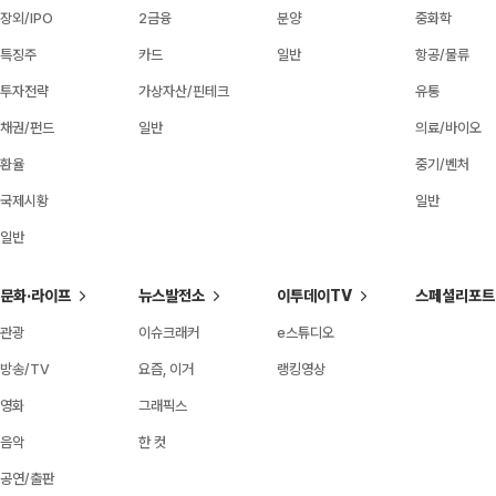
장외/IPO
2금융
분양
중화학
특징주
카드
일반
항공/물류
투자전략
가상자산/핀테크
유통
채권/펀드
일반
의료/바이오
환율
중기/벤처
국제시황
일반
일반
문화·라이프
뉴스발전소
이투데이TV
스페셜리포트
관광
이슈크래커
e스튜디오
방송/TV
요즘, 이거
랭킹영상
영화
그래픽스
음악
한 컷
공연/출판