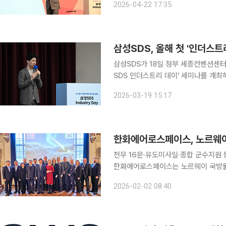
2026-04-22 17:35
를 공유하는 행사다. 이번 세미
삼성SDS, 올해 첫 '인더스트
삼성SDS가 18일 정부 세종컨벤션센
SDS 인더스트리 데이' 세미나를 개최하고
삼성SDS에 따르면 '인더스트리 데이'는
2026-03-19 15:17
성SDS의 솔루션과 서비스 방향과 실제
천무 16문·유도미사일·종합 군수지원 
한화에어로스페이스는 노르웨이 국방물자
포함하는 총 9억2200만 달러(약 1조
2026-02-02 08:40
2일 밝혔다. 지난달 30일(현지시