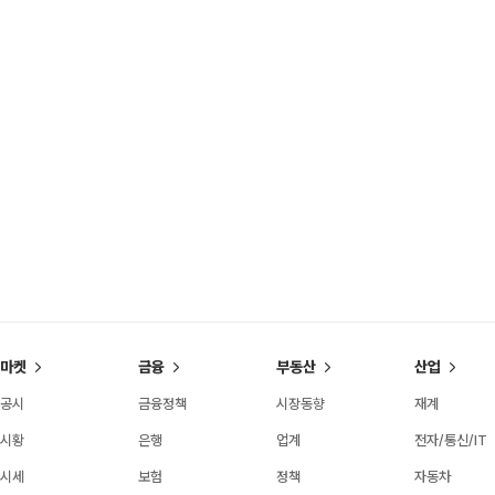
마켓
금융
부동산
산업
공시
금융정책
시장동향
재계
시황
은행
업계
전자/통신/IT
시세
보험
정책
자동차