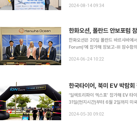
우 대한항공 항공우주사업본부 본부장과 
2024-08-14 09:34
항공우주산업(IAI), 이스라엘 방산업체 
한화오션, 폴란드 안보포럼 참
한화오션은 20일 폴란드 바르샤바에서 열린 
Forum)'에 참가해 장보고-III 잠수함의 우수
은 매년 바르샤바에서 개최되는 폴란드 최대 해양 안보 
2024-06-24 10:22
대화에 관심이 높은 방위산업체를 비
한국타이어, 북미 EV 박람회
‘일렉트리파이 엑스포’ 참가해 EV 타이어 기술력 홍보 한국타이어앤
31일(현지시간)부터 6월 2일까지 미
람회 ‘일렉트리파이 엑스포’에 참가한다고 30일 밝혔다. ‘일렉트리
2024-05-30 09:02
적인 전기차 박람회다. 지난 2021년 