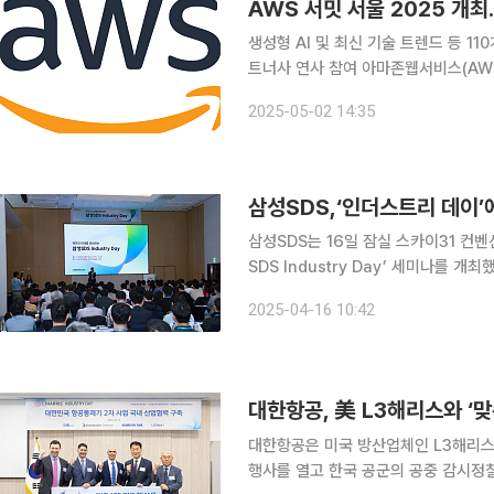
AWS 서밋 서울 2025 개
생성형 AI 및 최신 기술 트렌드 등 1
트너사 연사 참여 아마존웹서비스(AWS)는 오는 14일과 15일 양일간 서울 코엑스에서 ‘AWS 서밋
서울 2025(AWS Summit Seoul
2025-05-02 14:35
‘AWS 서밋 서울’은 역대 최대 규
삼성SDS,‘인더스트리 데이’
삼성SDS는 16일 잠실 스카이31 컨
SDS Industry Day’ 세미나를 개최했다. 이번 세미나는 삼성SDS만의 차별화된 생성형 
ERP, MES, PLM, OT 보안 등 
2025-04-16 10:42
하기 위해 마련됐다. 이번 행사에는 제
대한항공, 美 L3해리스와 ‘
대한항공은 미국 방산업체인 L3해리스와
행사를 열고 한국 공군의 공중 감시정찰 능력