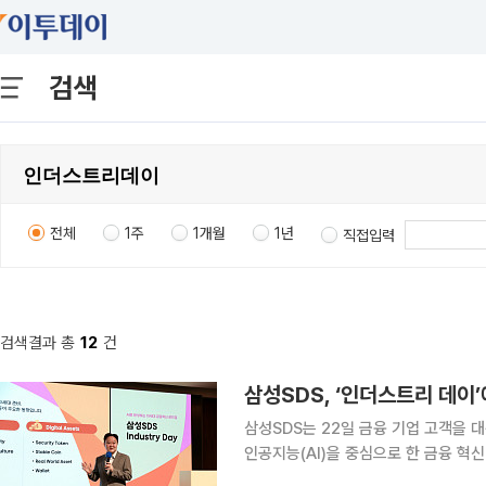
검색
전체
1주
1개월
1년
직접입력
검색결과 총
12
건
삼성SDS, ‘인더스트리 데이’
삼성SDS는 22일 금융 기업 고객을 
인공지능(AI)을 중심으로 한 금융 혁신 전략과 실행 
공, 제조·유통, 국방 등 주요 산업 고