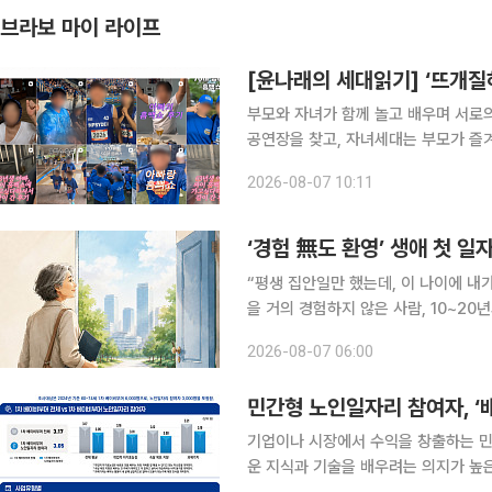
브라보 마이 라이프
부모와 자녀가 함께 놀고 배우며 서로
공연장을 찾고, 자녀세대는 부모가 즐겨
대의 취향이 완전히 같아진 것은 아니
2026-08-07 10:11
가르던 구분은 전에 비해 희미해졌다. 
‘경험 無도 환영’ 생애 첫 일
“평생 집안일만 했는데, 이 나이에 내
을 거의 경험하지 않은 사람, 10~2
앞에 선다. 채용 정보를 찾고 이력서를 
2026-08-07 06:00
에게 필요한 것은 ‘용기를 내라’는 말
민간형 노인일자리 참여자, ‘
기업이나 시장에서 수익을 창출하는 
운 지식과 기술을 배우려는 의지가 높