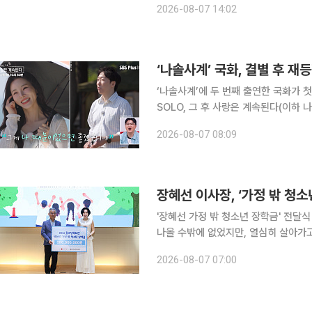
2026-08-07 14:02
속 최대주주와의 공동경영을 통해 제조
‘나솔사계’ 국화, 결별 후 재
‘나솔사계’에 두 번째 출연한 국화가 첫인상 투표를 휩쓸었다. 6
SOLO, 그 후 사랑은 계속된다(이하 
을 연 가운데, ‘경력직’ 솔로녀 6인과
2026-08-07 08:09
기심을 자아냈다. ‘사계 민박’을 가장
'장혜선 가정 밖 청소년 장학금' 전달식 2
나올 수밖에 없었지만, 열심히 살아가
좌절하지 말고 긍정적인 마음으로 나아가길 바란다.” 장혜선 롯데장학재
2026-08-07 07:00
울 중구 페럼타워 페럼홀에서 열린 ‘2