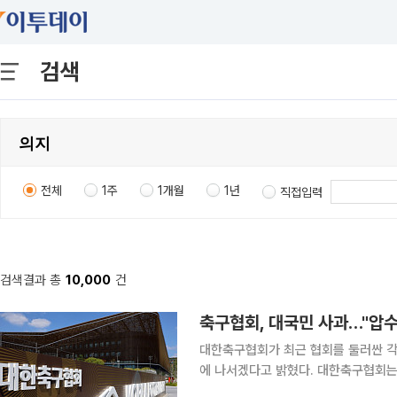
검색
전체
1주
1개월
1년
직접입력
검색결과 총
10,000
건
축구협회, 대국민 사과…"압수
대한축구협회가 최근 협회를 둘러싼 각
에 나서겠다고 밝혔다. 대한축구협회는 8일 '축구팬 및 축구 관계자 여러분께 드리는 글'을 통해
"2026 북중미 월드컵 이후 협회를 