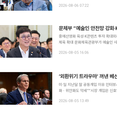
있는 영도의 역사와 문화를 관광자원으로 
2026-08-06 07:22
제 
중예산영화 육성·K콘텐츠 투자 확대외
체육 확대 문화체육관광부가 예술인 사회안전망 확충과 기초예술 육성, K컬처 산업 경쟁력 강화, 외
래관광객 3000만 명 조기 달성을 축으
2026-08-05 16:06
대하고 지역 문화·체육 인프라 확충과
미·일 지난달 말 공동개입 이유 인터뷰
화ㆍ위안화도 약세”“시장 개입은 신호
압박 스콧 베선트 미국 재무장관은 지난달 말 일본 당국과 외환시장 공동 개입에 나선 배경으로 엔
2026-08-05 13:49
화 약세가 아시아 전역의 통화 매도세