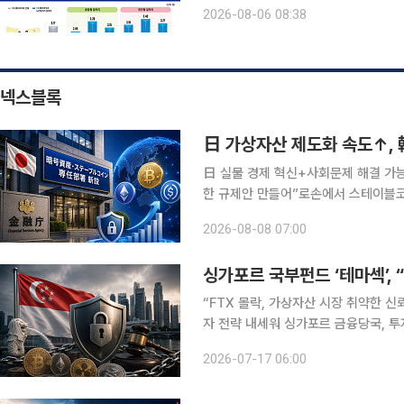
그치지 않고 직무교육과 평생학습을 결합한
2026-08-06 08:38
력개발원은 ‘한국 어르신의 일과 삶 패
넥스블록
日 실물 경제 혁신+사회문제 해결 가
한 규제안 만들어”로손에서 스테이블코
확장 기회 준비 전략 필요” 오랜 기간 보수적인 태도를 유지해 온 일본 가상자산 시장이 스테이블코
2026-08-08 07:00
인의 실용성 검증을 계기로 활성화될 
싱가포르 국부펀드 ‘테마섹’,
“FTX 몰락, 가상자산 시장 취약한 신
자 전략 내세워 싱가포르 금융당국, 투
제 강화 따른 시장 위축” 우려 싱가포르 국부펀드 테마섹 글로벌 인베스트먼트가 가상자산 투자에
2026-07-17 06:00
여전히 망설이는 모양새다. FTX 몰