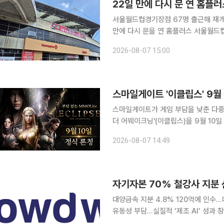
22일 만에 다시 문 연 홈플
서울월드컵경기장점 67명 출근해 재개점 
만에 다시 문을 연 홈플러스 서울월드
느라 바쁘게 움직였다. 계란과 우유, 
2026-08-07 15:00
곳곳엔 여전히 텅 빈 매대가 먼저 눈에
스마일게이트 '이클립스' 9월
스마일게이트가 게임 부담을 낮춘 다중
더 어웨이크닝'(이클립스)을 9월 10일 정식 출시한다. 스마일게이트는
월 10일로 확정하고 사전등록을 진행한다고 7일 밝혔다. 이클립
2026-08-07 14:49
'에데리온'과 그 이면의 세계 '오르테
대양금속 지분 4.8% 120억에 인수…
유동성 부담…실질적 ‘제조 AI’ 성과 창출이 관건 코스닥 상장사 크라우드웍
가 넘는 자금을 투입해 전통 철강 제