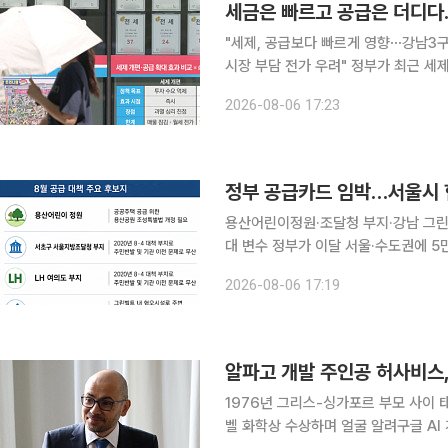
세금은 빠르고 공급은 더디다…
"세제, 공급보다 빠르게 영향⋯강남3구
시장 부담 전가 우려" 정부가 최근 세제 개편안을 내놓으면서 집값 안정 효과를 둘러싼 논쟁이 이어
지고 있다. 시장에서는 세금만으로는 
2026-08-06 17:23
과가 나타나기까지 상당한 시간이 걸
용산어린이정원·조달청 부지·강남 그린
대 변수 정부가 이달 서울·수도권에 5만 가구 이상을 추가 공급하는 내용을 담은 부동산 공급대책을
내놓을 전망이다. 용산어린이정원과 서
2026-08-06 17:19
남권 그린벨트 등이 유력 후보지로 거
알파고 개발 주인공 허사비스,
1976년 그리스-싱가포르 부모 사이 
벨 화학상 수상하며 얼굴 알려구글 AI 개발 의장과