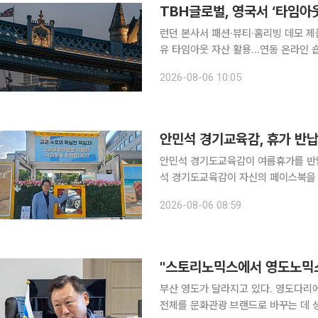
TBH글로벌, 영국서 ‘타임아
런던 본사서 패션·뷰티·홈리빙 데모 
유 타임아웃 자산 활용…연동 온라인 숍서 판매 예정 K패션 기업 TB
스 기반의 신규 글로벌 브랜드 ‘타임아웃
2026-08-06 10:05
TBH글로벌은 영국 런던 타임아웃 본
안민석 경기교육감, 휴가 반
안민석 경기도교육감이 여름휴가를 반납하고
석 경기도교육감이 자신의 페이스북을 
요일인 8일까지 진행된다. 안 교육감은
2026-08-06 08:59
부산 영도가 달라지고 있다. 영도다리에서 시작된 이야기가 태종대와 피란역사, 커피거리를 거쳐 섬
전체를 문화관광 브랜드로 바꾸는 데 성공했다. 이