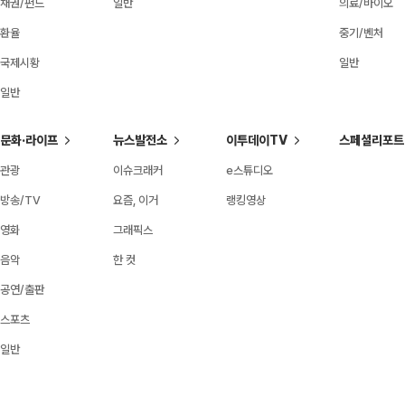
채권/펀드
일반
의료/바이오
환율
중기/벤처
국제시황
일반
일반
문화·라이프
뉴스발전소
이투데이TV
스페셜리포트
관광
이슈크래커
e스튜디오
방송/TV
요즘, 이거
랭킹영상
영화
그래픽스
음악
한 컷
공연/출판
스포츠
일반