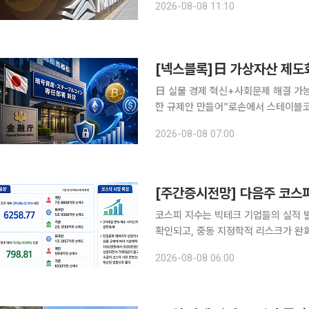
2026-08-08 11:10
송스럽게 생각한
日 실물 경제 혁신+사회문제 해결 가
한 규제안 만들어”로손에서 스테이블코
확장 기회 준비 전략 필요” 오랜 기간 보수적인 태도를 유지해 온 일본 가상자산 시장이 스테이블코
2026-08-08 07:00
인의 실용성 검증을 계기로 활성화될 
코스피 지수는 빅테크 기업들의 실적 발
확인되고, 중동 지정학적 리스크가 완화
증시는 미국 주요 데이터센터 관련 기
2026-08-08 06:00
이후의 