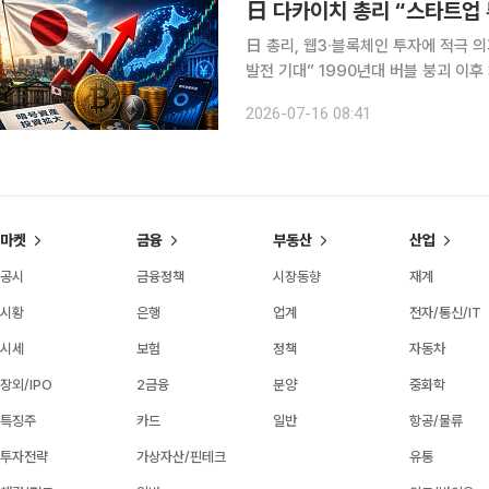
日 다카이치 총리 “스타트업 
日 총리, 웹3∙블록체인 투자에 적극 
발전 기대” 1990년대 버블 붕괴 이후 30여 년간 보수적인 태도를 유지해온 일본 금융 시장이 가상
자산 시장으로 이동하는 모습이다. 최
2026-07-16 08:41
내비치면서 일본 가상자산 산업의 성장
마켓
금융
부동산
산업
공시
금융정책
시장동향
재계
시황
은행
업계
전자/통신/IT
시세
보험
정책
자동차
장외/IPO
2금융
분양
중화학
특징주
카드
일반
항공/물류
투자전략
가상자산/핀테크
유통