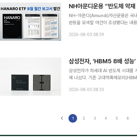
NH아문디운용 “반도체 악재
NH-아문디(Amundi)자산운용은 국
반등을 모색할 여건이 조성됐다는 내용을 담
다고 5일 밝혔다. 지난달 코스피는 33.2% 하락했다. 이는 2008년 글로벌 금융위기 당시 월간 낙
2026-08-05 08:39
폭인 23.1%, 1997년 외환위기 당시
삼성전자, ‘HBM5 8배 성능
삼성전자가 차세대 AI 반도체 시대를
에 나섰다. 기존 고대역폭메모리(HBM
상 낸드플래시를 처음 공개하며 AI 메모리 시장 선점
2026-08-05 08:33
간) 미국 캘리포니아주 산타클라라 컨벤
1
2
3
4
5
6