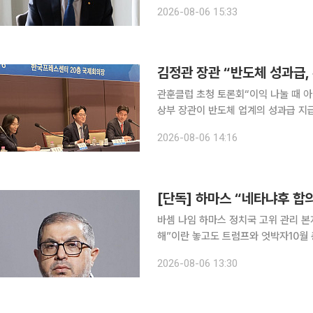
‘전설’로 통했던 수석과학자 제프 딘이
2026-08-06 15:33
이자 구글 AI 개발을 주도해온 주인공
관훈클럽 초청 토론회“이익 나눌 때 아닌 투
상부 장관이 반도체 업계의 성과급 지
검토할 필요가 있다고 밝혔다. 최근 
2026-08-06 14:16
이어지는 가운데, 핵심 연구인력에 대
[단독] 하마스 “네타냐후 합의
바셈 나임 하마스 정치국 고위 관리 본
해”이란 놓고도 트럼프와 엇박자10월 총선 앞두고
라엘 총리가 미국 주도 평화위원회(B
2026-08-06 13:30
대한 지 하루 만에 하마스 정치국 고위